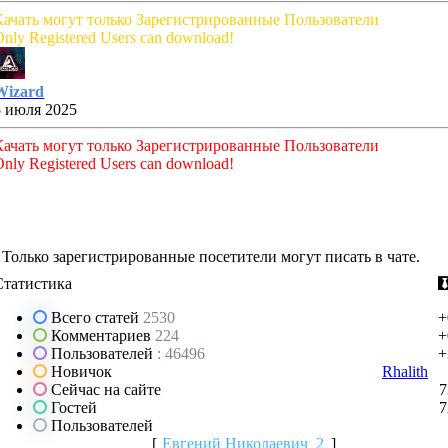
Качать могут только Зарегистрированные Пользователи
nly Registered Users can download!
Wizard
5 июля 2025
Качать могут только Зарегистрированные Пользователи
nly Registered Users can download!
Только зарегистрированные посетители могут писать в чате.
Статистика
Всего статей
2530
+
Комментариев
224
+
Пользователей
: 46496
+
Новичок
Rhalith
Сейчас на сайте
7
Гостей
7
Пользователей
[
Евгений Николаевич_2
]