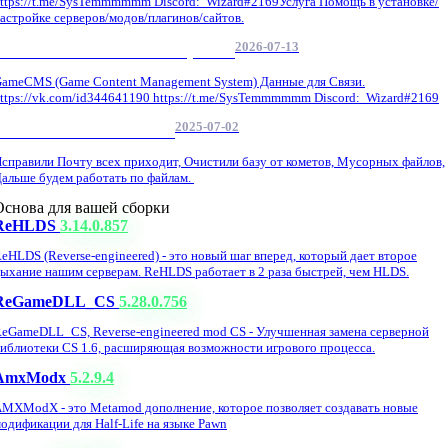
ttps://t.me/SysTemmmmmm Discord: Wizard#2169Услуга Помощь в установке/
астройке серверов/модов/плагинов/сайтов.
2026-07-13
GameCMS Установка Настройка
ameCMS (Game Content Management System) Данные для Связи.
ttps://vk.com/id344641190 https://t.me/SysTemmmmmm Discord: Wizard#2169
2025-07-02
Обнова Фиксы на сайте.
справили Почту всех приходит, Очистили базу от кометов, Мусорных файлов,
альше будем работать по файлам.
Основа для вашей сборки
ReHLDS
3.14.0.857
eHLDS (Reverse-engineered) - это новый шаг вперед, который дает второе
ыхание нашим серверам. ReHLDS работает в 2 раза быстрей, чем HLDS.
ReGameDLL_CS
5.28.0.756
eGameDLL_CS, Reverse-engineered mod CS - Улучшенная замена серверной
иблиотеки CS 1.6, расширяющая возможности игрового процесса.
AmxModx
5.2.9.4
MXModX - это Metamod дополнение, которое позволяет создавать новые
одификации для Half-Life на языке Pawn