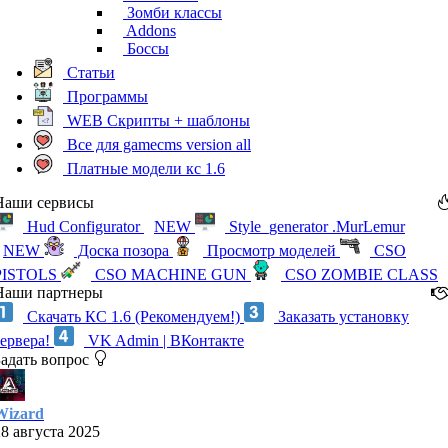
Зомби классы
Addons
Боссы
Статьи
Программы
WEB Скрипты + шаблоны
Все для gamecms version all
Платные модели кс 1.6
Наши сервисы
Hud Configurator
NEW
Style_generator .MurLemur
NEW
Доска позора
Просмотр моделей
CSO
PISTOLS
CSO MACHINE GUN
CSO ZOMBIE CLASS
Наши партнеры
Скачать КС 1.6 (Рекомендуем!)
Заказать установку
сервера!
VK Admin | ВКонтакте
Задать вопрос
Wizard
28 августа 2025