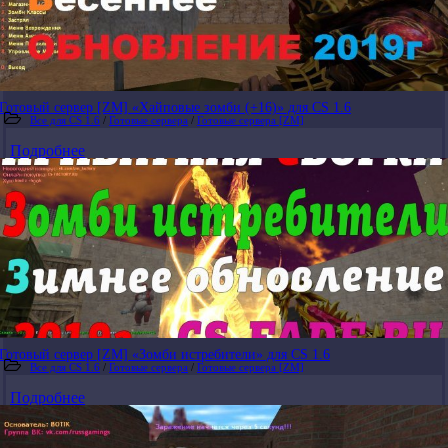
Готовый сервер [ZM] «Хайповые зомби (+16)» для CS 1.6
Все для CS 1.6
/
Готовые сервера
/
Готовые сервера [ZM]
Подробнее
Готовый сервер [ZM] «Зомби истребители» для CS 1.6
Все для CS 1.6
/
Готовые сервера
/
Готовые сервера [ZM]
Подробнее