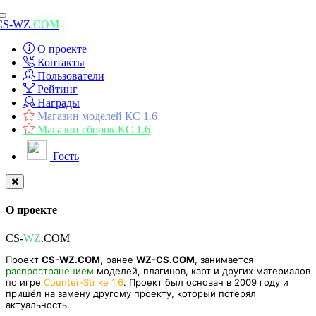
Toggle
CS-WZ
.COM
navigation
О проекте
Контакты
Пользователи
Рейтинг
Награды
Магазин моделей КС 1.6
Магазин сборок КС 1.6
Гость
О проекте
CS-
WZ
.COM
Проект
CS-WZ.COM
, ранее
WZ-CS.COM
, занимается
распространением
моделей, плагинов, карт и других материалов
по игре
Counter-Strike 1.6
. Проект был основан в 2009 году и
пришёл на замену другому проекту, который потерял
актуальность.