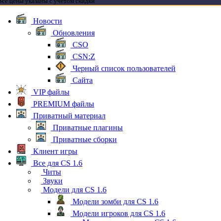
Все цены указаны с учетом скидки
Новости
Обновления
CSO
CSN:Z
Черный список пользователей
Сайта
VIP файлы
PREMIUM файлы
Приватный материал
Приватные плагины
Приватные сборки
Клиент игры
Все для CS 1.6
Читы
Звуки
Модели для CS 1.6
Модели зомби для CS 1.6
Модели игроков для CS 1.6