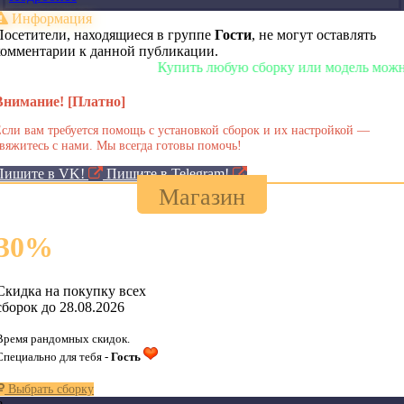
Информация
Посетители, находящиеся в группе
Гости
, не могут оставлять
комментарии к данной публикации.
Купить любую сборку или модель можно у нас
Внимание! [Платно]
сли вам требуется помощь с установкой сборок и их настройкой —
вяжитесь с нами. Мы всегда готовы помочь!
Пишите в VK!
Пишите в Telegram!
Магазин
30
%
Скидка на покупку всех
сборок до 28.08.2026
Время рандомных скидок.
Специально для тебя -
Гость
Выбрать сборку