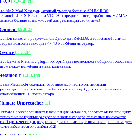
ReAPI
5.26.0.338
то AMX Mod X модуль, который умеет работать с API ReHLDS,
eGameDLL_CS, ReUnion и VTC. Это предоставляет разработчикам AMXX-
лагинов больше возможностей для реализации своих целей.
Reunion
0.2.0.27
eunion является продолжением Dproto для ReHLDS. Это metamod плагин,
оторый позволяет заходить 47/48 Non-Steam на сервер.
Revoice
0.1.0.34
evoice - это Metamod plugin, который дает возможность общения голосовым
атом между non-steam и steam клиентами.
Metamod-r
1.3.0.149
овый Metamod-r содержит огромное количество оптимизаций
роизводительности и намного более чистый код. Ядро было написано с
спользованием JIT-компилятора.
Ultimate Unprecacher
1.1
ltimate Unprecacher являет плагином для MetaMod, работает он по принципу
тключение не нужных ресурсов на вашем сервере, тем самым вы сможете
свободить места для ресурсов под ваши плагины, с помощью данного модуля
ожно избавиться от ошибки 512!