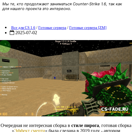
Мы те, кто продолжают заниматься Counter-Strike 1.6, так как
для нашего проекта это интересно.
Готовый сервер [ZM] «Эффект смерти» для CS 1.6
Все для CS 1.6
/
Готовые сервера
/
Готовые сервера [ZM]
2025-07-02
Очередная не интересная сборка в
стиле пирога
, готовая сборка
«
Эффект смерти
» была сделана в 2019 году - автором