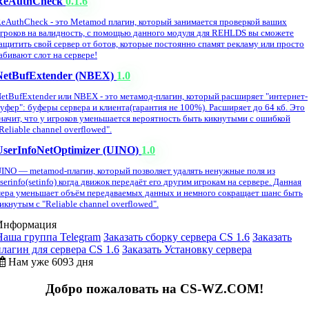
ReAuthCheck
0.1.6
eAuthCheck - это Metamod плагин, который занимается проверкой ваших
гроков на валидность, с помощью данного модуля для REHLDS вы сможете
ащитить свой сервер от ботов, которые постоянно спамят рекламу или просто
абивают слот на сервере!
NetBufExtender (NBEX)
1.0
etBufExtender или NBEX - это метамод-плагин, который расширяет "интернет-
уфер": буферы сервера и клиента(гарантия не 100%). Расширяет до 64 кб. Это
начит, что у игроков уменьшается вероятность быть кикнутыми с ошибкой
Reliable channel overflowed".
UserInfoNetOptimizer (UINO)
1.0
INO — metamod-плагин, который позволяет удалять ненужные поля из
serinfo(setinfo) когда движок передаёт его другим игрокам на сервере. Данная
ера уменьшает объём передаваемых данных и немного сокращает шанс быть
икнутым с "Reliable channel overflowed".
Информация
Наша группа Telegram
Заказать сборку сервера CS 1.6
Заказать
плагин для сервера CS 1.6
Заказать Установку сервера
Нам уже 6093 дня
Добро пожаловать на CS-WZ.COM!