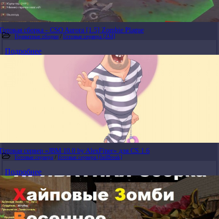
Готовая сборка - CSO Aurora [1.5] Zombie Plague
Приватные сборки
/
Готовые сервера [ZM]
Подробнее
Готовая сервер «JBM 10.0 by AlexFiner» для CS 1.6
Готовые сервера
/
Готовые сервера [JailBreak]
Подробнее