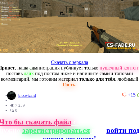
Скачать с зеркала
Привет
, наша адмнистрация публикует только
пушечный контен
поставь
лайк
под постом ниже и напишите самый топовый
комментарий, мы готовим материал
только для тебя
, любимый
Гость
.
0
+15
brb.wizard
7 259
0
Что бы скачать файл
с нашего сайта, ва
нужно
зарегистрироваться
или
войти по
своим логином!