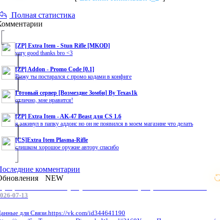
Полная статистика
Комментарии
[ZP] Extra Item - Stun Rifle [MKOD]
very good thanks bro <3
[ZP] Addon - Promo Code [0.1]
Вижу ты постарался с промо кодами в конфиге
Готовый сервер [Возмездие Зомби] By Texas1k
отлично, мне нравится!
[ZP] Extra Item - AK-47 Beast для CS 1.6
я закинул в папку аддонс но он не появился в моем магазине что делать
[CS]Extra Item Plasma-Rifle
слишком хорошое оружие автору спасибо
Последние комментарии
Обновления
NEW
Профессиональные услуги по CS 1.6 / серверным системам
026-07-13
анные для Связи.https://vk.com/id344641190