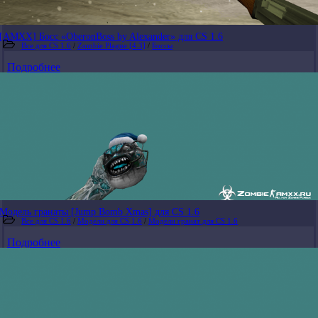
[AMXX] Босс «OberonBoss by Alexander» для CS 1.6
Все для CS 1.6
/
Zombie Plague [4.3]
/
Боссы
Подробнее
Модель гранаты [Jump Bomb Xmas] для CS 1.6
Все для CS 1.6
/
Модели для CS 1.6
/
Модели гранат для CS 1.6
Подробнее