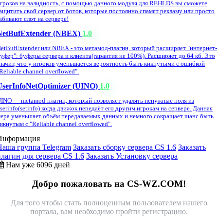
гроков на валидность, с помощью данного модуля для REHLDS вы сможете
ащитить свой сервер от ботов, которые постоянно спамят рекламу или просто
абивают слот на сервере!
NetBufExtender (NBEX)
1.0
etBufExtender или NBEX - это метамод-плагин, который расширяет "интернет-
уфер": буферы сервера и клиента(гарантия не 100%). Расширяет до 64 кб. Это
начит, что у игроков уменьшается вероятность быть кикнутыми с ошибкой
Reliable channel overflowed".
UserInfoNetOptimizer (UINO)
1.0
INO — metamod-плагин, который позволяет удалять ненужные поля из
serinfo(setinfo) когда движок передаёт его другим игрокам на сервере. Данная
ера уменьшает объём передаваемых данных и немного сокращает шанс быть
икнутым с "Reliable channel overflowed".
Информация
Наша группа Telegram
Заказать сборку сервера CS 1.6
Заказать
плагин для сервера CS 1.6
Заказать Установку сервера
Нам уже 6096 дней
Добро пожаловать на CS-WZ.COM!
Для того чтобы стать полноценным пользователем нашего
портала, вам необходимо пройти регистрацию.