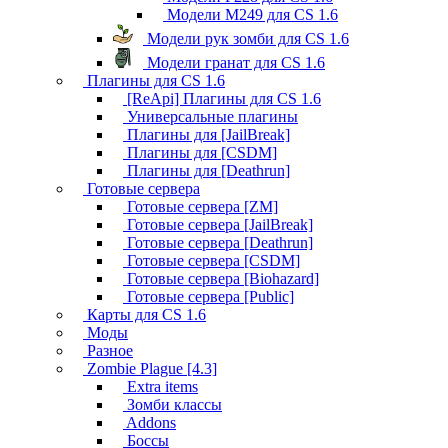
Модели M249 для CS 1.6
Модели рук зомби для CS 1.6
Модели гранат для CS 1.6
Плагины для CS 1.6
[ReApi] Плагины для CS 1.6
Универсальные плагины
Плагины для [JailBreak]
Плагины для [CSDM]
Плагины для [Deathrun]
Готовые сервера
Готовые сервера [ZM]
Готовые сервера [JailBreak]
Готовые сервера [Deathrun]
Готовые сервера [CSDM]
Готовые сервера [Biohazard]
Готовые сервера [Public]
Карты для CS 1.6
Моды
Разное
Zombie Plague [4.3]
Extra items
Зомби классы
Addons
Боссы