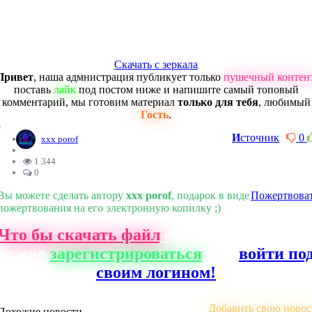
Скачать с зеркала
Привет
, наша адмнистрация публикует только
пушечный контен
поставь
лайк
под постом ниже и напишите самый топовый
комментарий, мы готовим материал
только для тебя
, любимый
Гость
.
0
И
сточник
0
xxx porof
1 344
0
Вы можете сделать автору
xxx porof
, подарок в виде
Пожертвова
пожертвования на его электронную копилку ;)
Что бы скачать файл
с нашего сайта, ва
нужно
зарегистрироваться
или
войти по
своим логином!
Добавить свою новос
Похожие новости