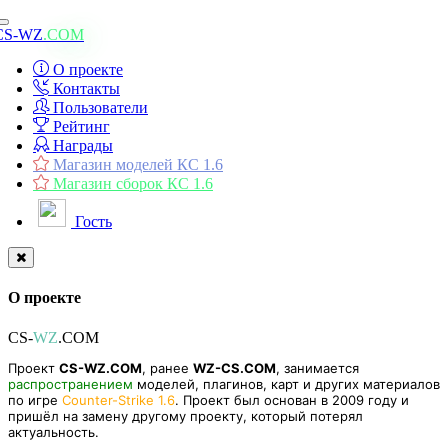
Toggle
CS-WZ
.COM
navigation
О проекте
Контакты
Пользователи
Рейтинг
Награды
Магазин моделей КС 1.6
Магазин сборок КС 1.6
Гость
О проекте
CS-
WZ
.COM
Проект
CS-WZ.COM
, ранее
WZ-CS.COM
, занимается
распространением
моделей, плагинов, карт и других материалов
по игре
Counter-Strike 1.6
. Проект был основан в 2009 году и
пришёл на замену другому проекту, который потерял
актуальность.