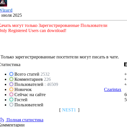
Wizard
5 июля 2025
Качать могут только Зарегистрированные Пользователи
nly Registered Users can download!
Только зарегистрированные посетители могут писать в чате.
Статистика
Всего статей
2532
+
Комментариев
226
+
Пользователей
: 46509
+
Новичок
Czarintax
Сейчас на сайте
6
Гостей
5
Пользователей
[
NEST1
]
Полная статистика
Комментарии