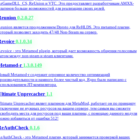
eGameDLL_CS, ReUnion и VTC. Это предоставляет разработчикам AMXX-
лагинов больше возможностей для реализации своих целей.
Reunion
0.2.0.27
eunion является продолжением Dproto для ReHLDS. Это metamod плагин,
оторый позволяет заходить 47/48 Non-Steam на сервер.
Revoice
0.1.0.34
evoice - это Metamod plugin, который дает возможность общения голосовым
атом между non-steam и steam клиентами.
Metamod-r
1.3.0.149
овый Metamod-r содержит огромное количество оптимизаций
роизводительности и намного более чистый код. Ядро было написано с
спользованием JIT-компилятора.
Ultimate Unprecacher
1.1
ltimate Unprecacher являет плагином для MetaMod, работает он по принципу
тключение не нужных ресурсов на вашем сервере, тем самым вы сможете
свободить места для ресурсов под ваши плагины, с помощью данного модуля
ожно избавиться от ошибки 512!
ReAuthCheck
0.1.6
eAuthCheck - это Metamod плагин, который занимается проверкой ваших