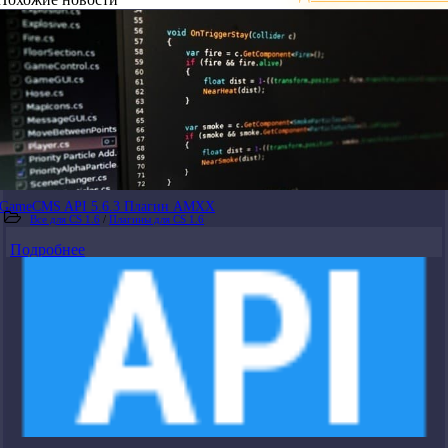
GameCMS API 5.6.3 Плагин АМХХ
Все для CS 1.6
/
Плагины для CS 1.6
Подробнее