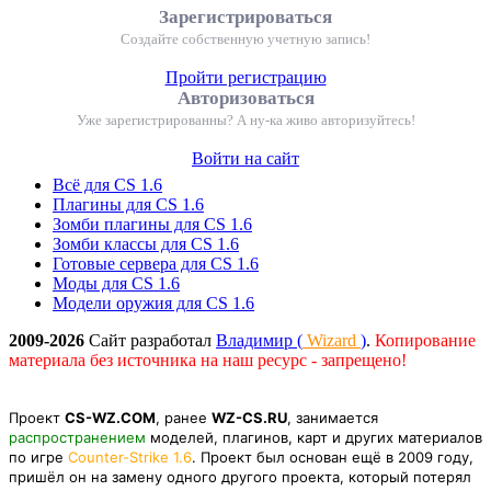
Зарегистрироваться
Создайте собственную учетную запись!
Пройти регистрацию
Авторизоваться
Уже зарегистрированны? А ну-ка живо авторизуйтесь!
Войти на сайт
Всё для CS 1.6
Плагины для CS 1.6
Зомби плагины для CS 1.6
Зомби классы для CS 1.6
Готовые сервера для CS 1.6
Моды для CS 1.6
Модели оружия для CS 1.6
2009-2026
Сайт разработал
Владимир (
Wizard
)
.
Копирование
материала без источника на наш ресурс - запрещено!
Проект
CS-WZ.COM
, ранее
WZ-CS.RU
, занимается
распространением
моделей, плагинов, карт и других материалов
по игре
Counter-Strike 1.6
. Проект был основан ещё в 2009 году,
пришёл он на замену одного другого проекта, который потерял