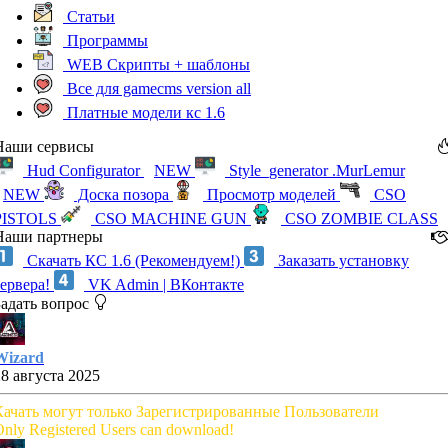
Статьи
Программы
WEB Скрипты + шаблоны
Все для gamecms version all
Платные модели кс 1.6
Наши сервисы
Hud Configurator
NEW
Style_generator .MurLemur
NEW
Доска позора
Просмотр моделей
CSO
PISTOLS
CSO MACHINE GUN
CSO ZOMBIE CLASS
Наши партнеры
Скачать КС 1.6 (Рекомендуем!)
Заказать установку
сервера!
VK Admin | ВКонтакте
Задать вопрос
Wizard
28 августа 2025
Качать могут только Зарегистрированные Пользователи
nly Registered Users can download!