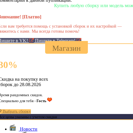
комментарии к данной публикации.
Купить любую сборку или модель можно у 
Внимание! [Платно]
сли вам требуется помощь с установкой сборок и их настройкой —
вяжитесь с нами. Мы всегда готовы помочь!
Пишите в VK!
Пишите в Telegram!
Магазин
30
%
Скидка на покупку всех
сборок до 28.08.2026
Время рандомных скидок.
Специально для тебя -
Гость
Выбрать сборку
Все цены указаны с учетом скидки
Новости