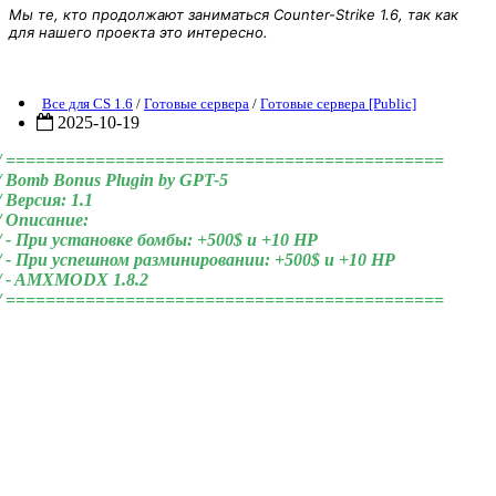
Мы те, кто продолжают заниматься Counter-Strike 1.6, так как
для нашего проекта это интересно.
bomb_bonus
Все для CS 1.6
/
Готовые сервера
/
Готовые сервера [Public]
2025-10-19
// ============================================
// Bomb Bonus Plugin by GPT-5
/ Версия: 1.1
// Описание:
// - При установке бомбы: +500$ и +10 HP
// - При успешном разминировании: +500$ и +10 HP
// - AMXMODX 1.8.2
// ============================================