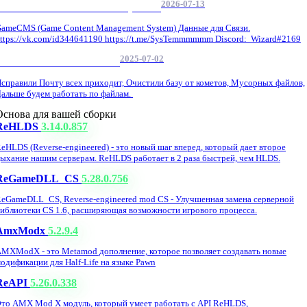
2026-07-13
GameCMS Установка Настройка
ameCMS (Game Content Management System) Данные для Связи.
ttps://vk.com/id344641190 https://t.me/SysTemmmmmm Discord: Wizard#2169
2025-07-02
Обнова Фиксы на сайте.
справили Почту всех приходит, Очистили базу от кометов, Мусорных файлов,
альше будем работать по файлам.
Основа для вашей сборки
ReHLDS
3.14.0.857
eHLDS (Reverse-engineered) - это новый шаг вперед, который дает второе
ыхание нашим серверам. ReHLDS работает в 2 раза быстрей, чем HLDS.
ReGameDLL_CS
5.28.0.756
eGameDLL_CS, Reverse-engineered mod CS - Улучшенная замена серверной
иблиотеки CS 1.6, расширяющая возможности игрового процесса.
AmxModx
5.2.9.4
MXModX - это Metamod дополнение, которое позволяет создавать новые
одификации для Half-Life на языке Pawn
ReAPI
5.26.0.338
то AMX Mod X модуль, который умеет работать с API ReHLDS,