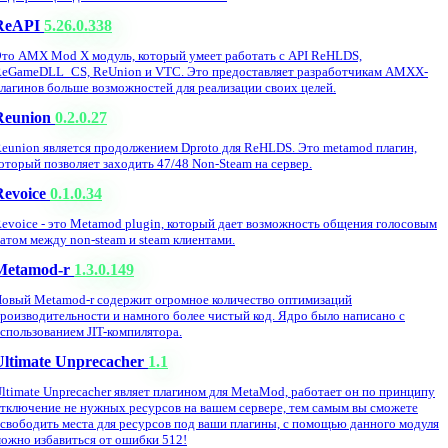
ReAPI
5.26.0.338
то AMX Mod X модуль, который умеет работать с API ReHLDS,
eGameDLL_CS, ReUnion и VTC. Это предоставляет разработчикам AMXX-
лагинов больше возможностей для реализации своих целей.
Reunion
0.2.0.27
eunion является продолжением Dproto для ReHLDS. Это metamod плагин,
оторый позволяет заходить 47/48 Non-Steam на сервер.
Revoice
0.1.0.34
evoice - это Metamod plugin, который дает возможность общения голосовым
атом между non-steam и steam клиентами.
Metamod-r
1.3.0.149
овый Metamod-r содержит огромное количество оптимизаций
роизводительности и намного более чистый код. Ядро было написано с
спользованием JIT-компилятора.
Ultimate Unprecacher
1.1
ltimate Unprecacher являет плагином для MetaMod, работает он по принципу
тключение не нужных ресурсов на вашем сервере, тем самым вы сможете
свободить места для ресурсов под ваши плагины, с помощью данного модуля
ожно избавиться от ошибки 512!