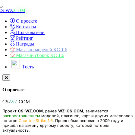
Toggle
CS-WZ
.COM
navigation
О проекте
Контакты
Пользователи
Рейтинг
Награды
Магазин моделей КС 1.6
Магазин сборок КС 1.6
Гость
О проекте
CS-
WZ
.COM
Проект
CS-WZ.COM
, ранее
WZ-CS.COM
, занимается
распространением
моделей, плагинов, карт и других материалов
по игре
Counter-Strike 1.6
. Проект был основан в 2009 году и
пришёл на замену другому проекту, который потерял
актуальность.