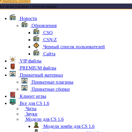
Выбрать сборку
Все цены указаны с учетом скидки
Новости
Обновления
CSO
CSN:Z
Черный список пользователей
Сайта
VIP файлы
PREMIUM файлы
Приватный материал
Приватные плагины
Приватные сборки
Клиент игры
Все для CS 1.6
Читы
Звуки
Модели для CS 1.6
Модели зомби для CS 1.6