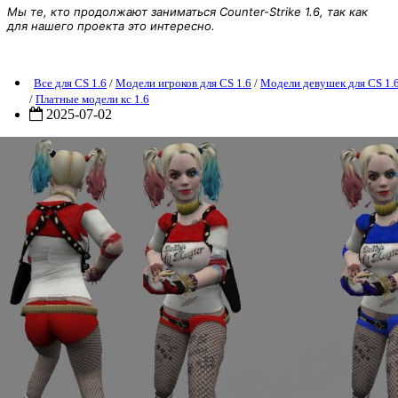
Мы те, кто продолжают заниматься Counter-Strike 1.6, так как
для нашего проекта это интересно.
Модель Harley Quinn cs 1.6
Все для CS 1.6
/
Модели игроков для CS 1.6
/
Модели девушек для CS 1.
/
Платные модели кс 1.6
2025-07-02