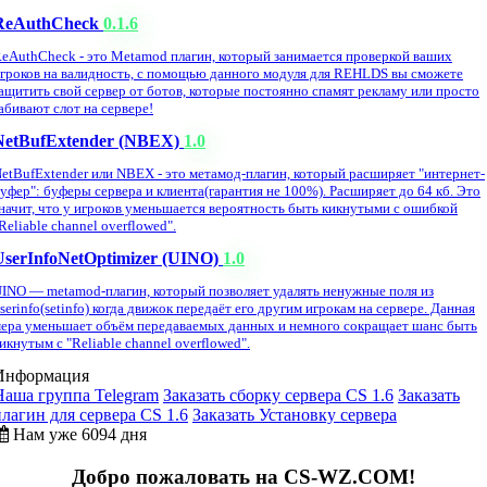
ReAuthCheck
0.1.6
eAuthCheck - это Metamod плагин, который занимается проверкой ваших
гроков на валидность, с помощью данного модуля для REHLDS вы сможете
ащитить свой сервер от ботов, которые постоянно спамят рекламу или просто
абивают слот на сервере!
NetBufExtender (NBEX)
1.0
etBufExtender или NBEX - это метамод-плагин, который расширяет "интернет-
уфер": буферы сервера и клиента(гарантия не 100%). Расширяет до 64 кб. Это
начит, что у игроков уменьшается вероятность быть кикнутыми с ошибкой
Reliable channel overflowed".
UserInfoNetOptimizer (UINO)
1.0
INO — metamod-плагин, который позволяет удалять ненужные поля из
serinfo(setinfo) когда движок передаёт его другим игрокам на сервере. Данная
ера уменьшает объём передаваемых данных и немного сокращает шанс быть
икнутым с "Reliable channel overflowed".
Информация
Наша группа Telegram
Заказать сборку сервера CS 1.6
Заказать
плагин для сервера CS 1.6
Заказать Установку сервера
Нам уже 6094 дня
Добро пожаловать на CS-WZ.COM!