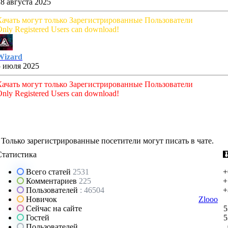
28 августа 2025
Качать могут только Зарегистрированные Пользователи
nly Registered Users can download!
Wizard
5 июля 2025
Качать могут только Зарегистрированные Пользователи
nly Registered Users can download!
Только зарегистрированные посетители могут писать в чате.
Статистика
Всего статей
2531
+
Комментариев
225
+
Пользователей
: 46504
+
Новичок
Zlooo
Сейчас на сайте
5
Гостей
5
Пользователей