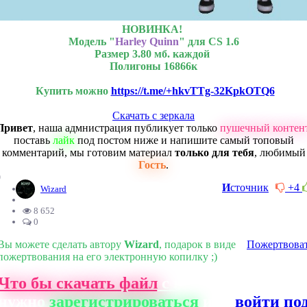
НОВИНКА!
Модель "
Harley Quinn
" для CS 1.6
Размер 3.80 мб. каждой
Полигоны 16866к
Купить можно
https://t.me/+hkvTTg-32KpkOTQ6
Скачать с зеркала
Привет
, наша адмнистрация публикует только
пушечный контен
поставь
лайк
под постом ниже и напишите самый топовый
комментарий, мы готовим материал
только для тебя
, любимый
Гость
.
0
И
сточник
+4
Wizard
8 652
0
Вы можете сделать автору
Wizard
, подарок в виде
Пожертвова
пожертвования на его электронную копилку ;)
Что бы скачать файл
с нашего сайта, ва
нужно
зарегистрироваться
или
войти по