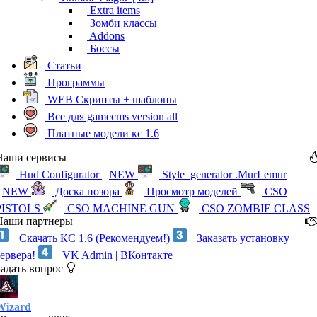
Extra items
Зомби классы
Addons
Боссы
Статьи
Программы
WEB Скрипты + шаблоны
Все для gamecms version all
Платные модели кс 1.6
Наши сервисы
Hud Configurator
NEW
Style_generator .MurLemur
NEW
Доска позора
Просмотр моделей
CSO
PISTOLS
CSO MACHINE GUN
CSO ZOMBIE CLASS
Наши партнеры
Скачать КС 1.6 (Рекомендуем!)
Заказать установку
сервера!
VK Admin | ВКонтакте
Задать вопрос
Wizard