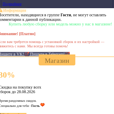
Подробнее
Информация
Посетители, находящиеся в группе
Гости
, не могут оставлять
комментарии к данной публикации.
ить любую сборку или модель можно у нас в магазине!
Внимание! [Платно]
сли вам требуется помощь с установкой сборок и их настройкой —
вяжитесь с нами. Мы всегда готовы помочь!
Пишите в VK!
Пишите в Telegram!
Магазин
30
%
Скидка на покупку всех
сборок до 28.08.2026
Время рандомных скидок.
Специально для тебя -
Гость