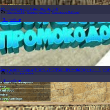
[CS 1.6] Addon - JB Mafia Ultimate [G3]
Все для CS 1.6
/
Плагины для CS 1.6
/
Плагины для [JailBreak]
Подробнее
Xmas Deathrun Сборка [HOOK+СИСТЕМА ПРОМОКОВ] для кс 1.6 [+hlds
CSO
/
Готовые сервера
Подробнее