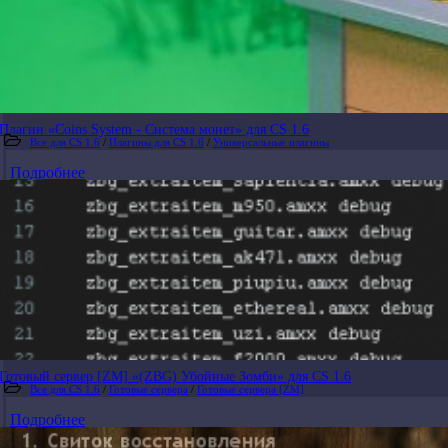
Плагин «Coins System - Система монет» для CS 1.6
Все для CS 1.6
/
Плагины для CS 1.6
/
Универсальные плагины
Подробнее
Готовый сервер [ZM] «(ZBG) Убойные Зомби» для CS 1.6
Все для CS 1.6
/
Готовые сервера
/
Готовые сервера [ZM]
Подробнее