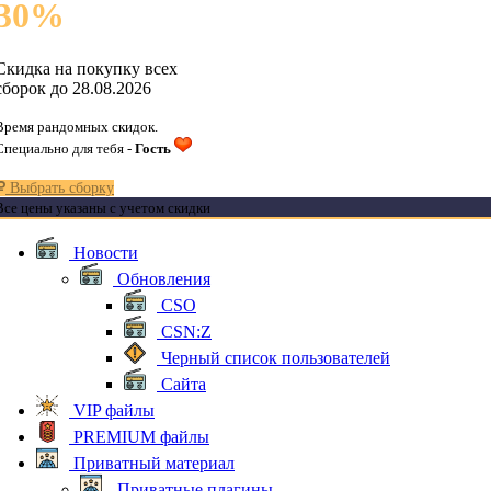
30
%
Скидка на покупку всех
сборок до 28.08.2026
Время рандомных скидок.
Специально для тебя -
Гость
Выбрать сборку
Все цены указаны с учетом скидки
Новости
Обновления
CSO
CSN:Z
Черный список пользователей
Сайта
VIP файлы
PREMIUM файлы
Приватный материал
Приватные плагины