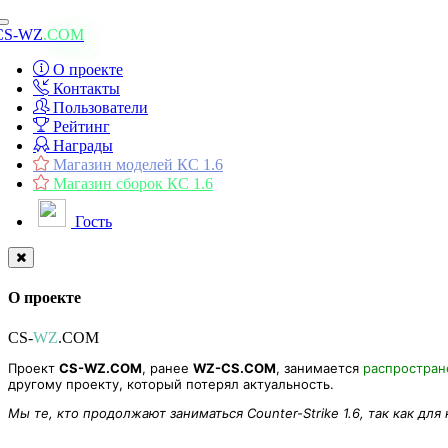
Toggle
CS-WZ
.COM
navigation
О проекте
Контакты
Пользователи
Рейтинг
Награды
Магазин моделей КС 1.6
Магазин сборок КС 1.6
Гость
О проекте
CS-
WZ
.COM
Проект
CS-WZ.COM
, ранее
WZ-CS.COM
, занимается
распростра
другому проекту, который потерял актуальность.
Мы те, кто продолжают заниматься Counter-Strike 1.6, так как для
Private Message Модульная Система