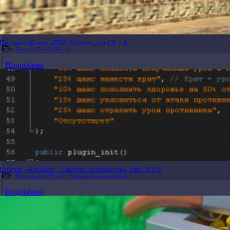
Приватный чит «DR8 Private» для CS 1.6
Все для CS 1.6
/
Читы
Подробнее
Плагин «Artefacts - Система артефактов» для CS 1.6
Плагины для CS 1.6
/
Универсальные плагины
Подробнее