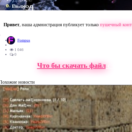
Привет
, наша адмнистрация публикует только
пушечный конт
0
Fompus
1 046
0
Что бы скачать файл
с нашег
Похожие новости