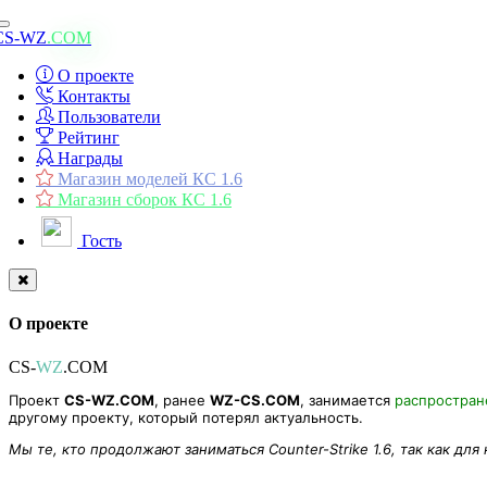
Toggle
CS-WZ
.COM
navigation
О проекте
Контакты
Пользователи
Рейтинг
Награды
Магазин моделей КС 1.6
Магазин сборок КС 1.6
Гость
О проекте
CS-
WZ
.COM
Проект
CS-WZ.COM
, ранее
WZ-CS.COM
, занимается
распростра
другому проекту, который потерял актуальность.
Мы те, кто продолжают заниматься Counter-Strike 1.6, так как для
MDL Compiler & Decompiler