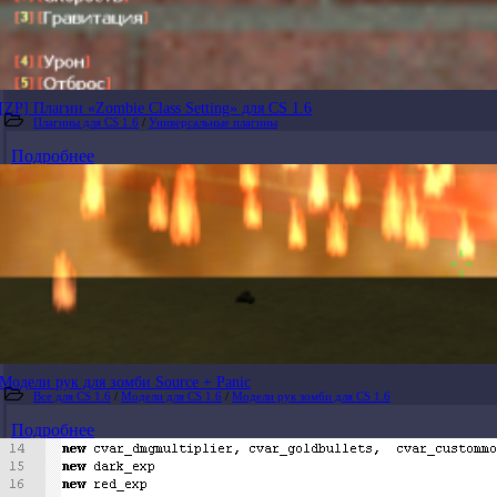
[ZP] Плагин «Zombie Class Setting» для CS 1.6
Плагины для CS 1.6
/
Универсальные плагины
Подробнее
Модели рук для зомби Source + Panic
Все для CS 1.6
/
Модели для CS 1.6
/
Модели рук зомби для CS 1.6
Подробнее