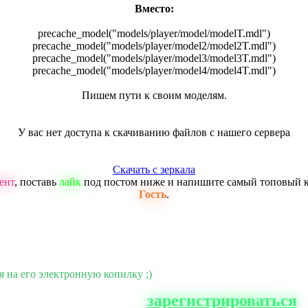
Вместо:
precache_model("models/player/model/modelT.mdl")
precache_model("models/player/model2/model2T.mdl")
precache_model("models/player/model3/model3T.mdl")
precache_model("models/player/model4/model4T.mdl")
Пишем пути к своим моделям.
У вас нет доступа к скачиванию файлов с нашего сервера
Скачать с зеркала
ент
, поставь
лайк
под постом ниже и напишите самый топовый 
Гость
.
я на его электронную копилку ;)
о сайта, вам нужно
зарегистрироваться