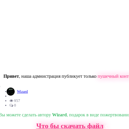
Привет
, наша адмнистрация публикует только
пушечный конт
0
Wizard
957
0
Вы можете сделать автору
Wizard
, подарок в виде пожертвовани
Что бы скачать файл
с нашег