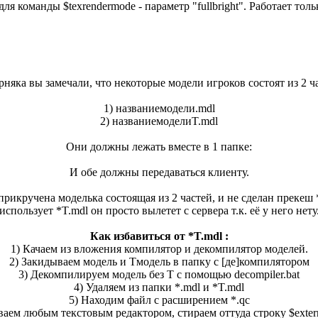
ля команды $texrendermode - параметр "fullbright". Работает то
няка вы замечали, что некоторые модели игроков состоят из 2 ч
1) названиемодели.mdl
2) названиемоделиT.mdl
Они должны лежать вместе в 1 папке:
И обе должны передаваться клиенту.
прикручена моделька состоящая из 2 частей, и не сделан прекеш 
использует *T.mdl он просто вылетет с сервера т.к. её у него нету
Как избавиться от *T.mdl :
1) Качаем из вложения компилятор и декомпилятор моделей.
2) Закидываем модель и Тмодель в папку с [де]компилятором
3) Декомпилируем модель без Т с помощью decompiler.bat
4) Удаляем из папки *.mdl и *T.mdl
5) Находим файл с расширением *.qc
аем любым текстовым редактором, стираем оттуда строку $extern