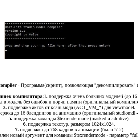
ompiler
- Программа(скрипт), позволяющая "декомпилировать" 
ишек компилятора
:
1.
поддержка очень больших моделей (до 16 
 в модель без ошибок и порчи памяти (оригинальный компилято
3.
поддержка актов от ксаш-мода (ACT_VM_*) для viewmodel.
ержка до 16 блендингов на анимацию (оригинальный studiomdl - 
5.
поддержка команды $texrendermode (masked и additive).
6.
поддержка текстур, размером 1024х1024.
7.
поддержка до 768 кадров в анимации (было 512)
лен новый аргумент для команды $texrendermode - параметр "fullb