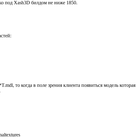
лько под Xash3D билдом не ниже 1850.
астей:
*T.mdl, то когда в поле зрения клиента появиться модель которая
.
altextures