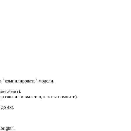
и "компилировать" модели.
мегабайт).
р глючил и вылетал, как вы помните).
до 4х).
right".