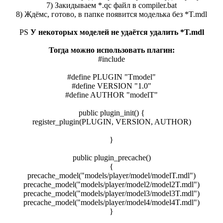
7) Закидываем *.qc файл в compiler.bat
8) Ждёмс, готово, в папке появится моделька без *T.mdl
PS
У некоторых моделей не удаётся удалить *T.mdl
Тогда можно использовать плагин:
#include
#define PLUGIN "Tmodel"
#define VERSION "1.0"
#define AUTHOR "modelT"
public plugin_init() {
register_plugin(PLUGIN, VERSION, AUTHOR)
}
public plugin_precache()
{
precache_model("models/player/model/modelT.mdl")
precache_model("models/player/model2/model2T.mdl")
precache_model("models/player/model3/model3T.mdl")
precache_model("models/player/model4/model4T.mdl")
}