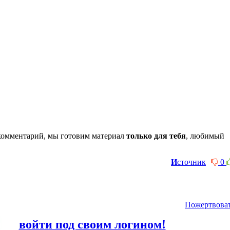
комментарий, мы готовим материал
только для тебя
, любимый
И
сточник
0
Пожертвова
или
войти под своим логином!