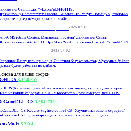
анные для Связи.https://vk.com/id344641190
ttps://t.me/SysTemmmmmm Discord: Wizard#2169Услуга Помощь в установке/
астройке серверов/модов/плагинов/сайтов.
2026-07-13
GameCMS Установка Настройка
ameCMS (Game Content Management System) Данные для Связи.
ttps://vk.com/id344641190 https://t.me/SysTemmmmmm Discord: Wizard#2169
2025-07-02
Обнова Фиксы на сайте.
справили Почту всех приходит, Очистили базу от кометов, Мусорных файлов,
альше будем работать по файлам.
Основа для вашей сборки
ReHLDS
3.14.0.857
eHLDS (Reverse-engineered) - это новый шаг вперед, который дает второе
ыхание нашим серверам. ReHLDS работает в 2 раза быстрей, чем HLDS.
ReGameDLL_CS
5.28.0.756
eGameDLL_CS, Reverse-engineered mod CS - Улучшенная замена серверной
иблиотеки CS 1.6, расширяющая возможности игрового процесса.
AmxModx
5.2.9.4