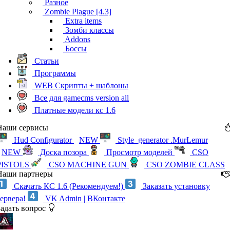
Разное
Zombie Plague [4.3]
Extra items
Зомби классы
Addons
Боссы
Статьи
Программы
WEB Скрипты + шаблоны
Все для gamecms version all
Платные модели кс 1.6
Наши сервисы
Hud Configurator
NEW
Style_generator .MurLemur
NEW
Доска позора
Просмотр моделей
CSO
PISTOLS
CSO MACHINE GUN
CSO ZOMBIE CLASS
Наши партнеры
Скачать КС 1.6 (Рекомендуем!)
Заказать установку
сервера!
VK Admin | ВКонтакте
Задать вопрос