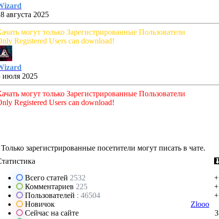
Wizard
28 августа 2025
Качать могут только Зарегистрированные Пользователи
nly Registered Users can download!
Wizard
5 июля 2025
Качать могут только Зарегистрированные Пользователи
nly Registered Users can download!
Только зарегистрированные посетители могут писать в чате.
Статистика
Всего статей
2532
+
Комментариев
225
+
Пользователей
: 46504
+
Новичок
Zlooo
Сейчас на сайте
3