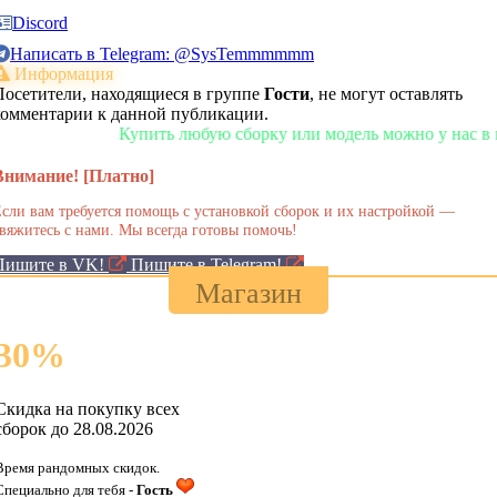
Discord
Написать в Telegram: @SysTemmmmmm
Информация
Посетители, находящиеся в группе
Гости
, не могут оставлять
комментарии к данной публикации.
Купить любую сборку или модель можно у нас в магазине!
Внимание! [Платно]
сли вам требуется помощь с установкой сборок и их настройкой —
вяжитесь с нами. Мы всегда готовы помочь!
Пишите в VK!
Пишите в Telegram!
Магазин
30
%
Скидка на покупку всех
сборок до 28.08.2026
Время рандомных скидок.
Специально для тебя -
Гость