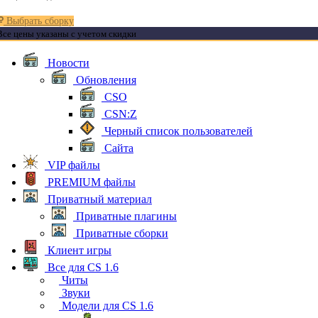
Выбрать сборку
Все цены указаны с учетом скидки
Новости
Обновления
CSO
CSN:Z
Черный список пользователей
Сайта
VIP файлы
PREMIUM файлы
Приватный материал
Приватные плагины
Приватные сборки
Клиент игры
Все для CS 1.6
Читы
Звуки
Модели для CS 1.6