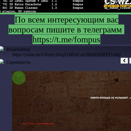
По всем интересующим вас
вопросам пишите в телеграмм
https://t.me/fompus
Видеообзор
https://youtu.be/UkvhcAKqS1M?si=xu3HbKbBRPJ5vfkp
Скриншоты