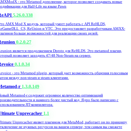
MXModX - это Metamod дополнение, которое позволяет создавать новые
одификации для Half-Life на языке Pawn
ReAPI
5.26.0.338
то AMX Mod X модуль, который умеет работать с API ReHLDS,
eGameDLL_CS, ReUnion и VTC. Это предоставляет разработчикам AMXX-
лагинов больше возможностей для реализации своих целей.
Reunion
0.2.0.27
eunion является продолжением Dproto для ReHLDS. Это metamod плагин,
оторый позволяет заходить 47/48 Non-Steam на сервер.
Revoice
0.1.0.34
evoice - это Metamod plugin, который дает возможность общения голосовым
атом между non-steam и steam клиентами.
Metamod-r
1.3.0.149
овый Metamod-r содержит огромное количество оптимизаций
роизводительности и намного более чистый код. Ядро было написано с
спользованием JIT-компилятора.
Ultimate Unprecacher
1.1
ltimate Unprecacher являет плагином для MetaMod, работает он по принципу
тключение не нужных ресурсов на вашем сервере, тем самым вы сможете