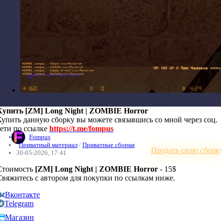
Купить [ZM] Long Night | ZOMBIE Horror
Купить данную сборку вы можете связавшись со мной через соц.
сети по ссылке
https://t.me/fompus
Fompus
Приватный материал
/
Приватные сборки
Продать свою сборк
30-05-2026, 17:41
Стоимость
[ZM] Long Night | ZOMBIE Horror
- 15$
Свяжитесь с автором для покупки по ссылкам ниже.
Вконтакте
Telegram
Магазин