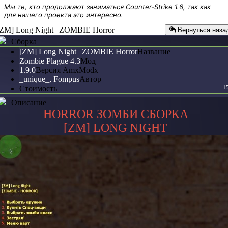
Мы те, кто продолжают заниматься Counter-Strike 1.6, так как
для нашего проекта это интересно.
[ZM] Long Night | ZOMBIE Horror
Вернуться наза
Сборка
[ZM] Long Night | ZOMBIE Horror
Название
Zombie Plague 4.3
Мод
1.9.0
Версия AmxModx
_unique_, Fompus
Автор
Стоимость
1
Описание
HORROR ЗОМБИ СБОРКА
[ZM] LONG NIGHT