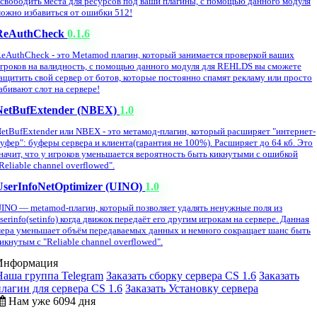
свободить места для ресурсов под ваши плагины, с помощью данного модуля
ожно избавиться от ошибки 512!
ReAuthCheck
0.1.6
eAuthCheck - это Metamod плагин, который занимается проверкой ваших
гроков на валидность, с помощью данного модуля для REHLDS вы сможете
ащитить свой сервер от ботов, которые постоянно спамят рекламу или просто
абивают слот на сервере!
NetBufExtender (NBEX)
1.0
etBufExtender или NBEX - это метамод-плагин, который расширяет "интернет-
уфер": буферы сервера и клиента(гарантия не 100%). Расширяет до 64 кб. Это
начит, что у игроков уменьшается вероятность быть кикнутыми с ошибкой
Reliable channel overflowed".
UserInfoNetOptimizer (UINO)
1.0
INO — metamod-плагин, который позволяет удалять ненужные поля из
serinfo(setinfo) когда движок передаёт его другим игрокам на сервере. Данная
ера уменьшает объём передаваемых данных и немного сокращает шанс быть
икнутым с "Reliable channel overflowed".
Информация
Наша группа Telegram
Заказать сборку сервера CS 1.6
Заказать
плагин для сервера CS 1.6
Заказать Установку сервера
Нам уже 6094 дня