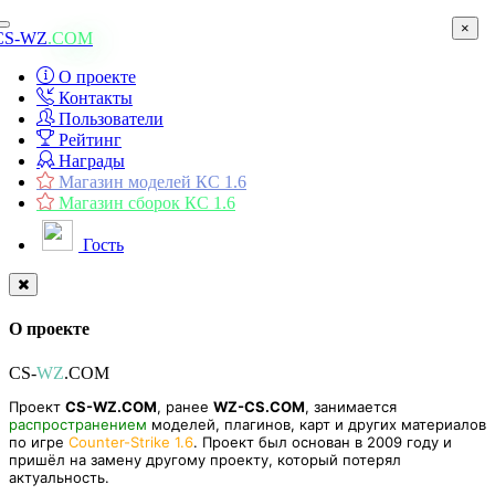
×
Toggle
CS-WZ
.COM
navigation
О проекте
Контакты
Пользователи
Рейтинг
Награды
Магазин моделей КС 1.6
Магазин сборок КС 1.6
Гость
О проекте
CS-
WZ
.COM
Проект
CS-WZ.COM
, ранее
WZ-CS.COM
, занимается
распространением
моделей, плагинов, карт и других материалов
по игре
Counter-Strike 1.6
. Проект был основан в 2009 году и
пришёл на замену другому проекту, который потерял
актуальность.