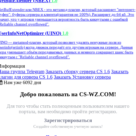
NetBufExtender (NBEX)
1.0
etBufExtender или NBEX - это метамод-плагин, который расширяет "интернет-
уфер": буферы сервера и клиента(гарантия не 100%). Расширяет до 64 кб. Это
начит, что у игроков уменьшается вероятность быть кикнутыми с ошибкой
Reliable channel overflowed".
UserInfoNetOptimizer (UINO)
1.0
INO — metamod-плагин, который позволяет удалять ненужные поля из
serinfo(setinfo) когда движок передаёт его другим игрокам на сервере. Данная
ера уменьшает объём передаваемых данных и немного сокращает шанс быть
икнутым с "Reliable channel overflowed".
Информация
Наша группа Telegram
Заказать сборку сервера CS 1.6
Заказать
плагин для сервера CS 1.6
Заказать Установку сервера
Нам уже 6092 дня
Добро пожаловать на CS-WZ.COM!
Для того чтобы стать полноценным пользователем нашего
портала, вам необходимо пройти регистрацию.
Зарегистрироваться
Создайте собственную учетную запись!