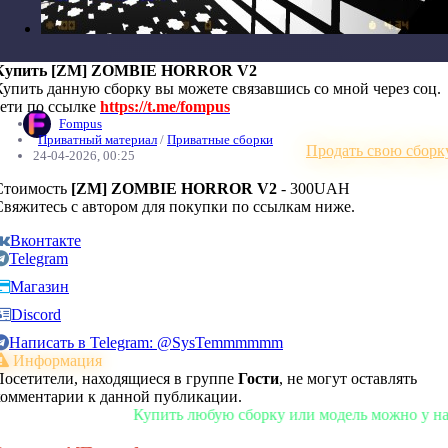
Купить [ZM] ZOMBIE HORROR V2
Купить данную сборку вы можете связавшись со мной через соц.
сети по ссылке
https://t.me/fompus
Fompus
Приватный материал
/
Приватные сборки
Продать свою сборк
24-04-2026, 00:25
Стоимость
[ZM] ZOMBIE HORROR V2
- 300UAH
Свяжитесь с автором для покупки по ссылкам ниже.
Вконтакте
Telegram
Магазин
Discord
Написать в Telegram: @SysTemmmmmm
Информация
Посетители, находящиеся в группе
Гости
, не могут оставлять
комментарии к данной публикации.
Купить любую сборку или модель можно у нас в ма