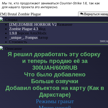
Мы те, кто продолжают заниматься Counter-Strike 1.6, так как
для нашего проекта это интересно.
[ZM] Brutal Zombie Plague
Вернуться наза
Сборка
[ZM] ZOMBIE HORROR V2
Название
Zombie Plague 4.3
Мод
1.9.0
Версия AmxModx
_unique_, Fompus
Автор
Стоимость
300U
Описание
Я решил доработать эту сборку
и теперь продаю её за
300UAH/600RUB
Что было добавлено
Больше озвучки
Добавил обьектов на карту (Как в
Даркстаре)
Режимы гранат
Меню ножей