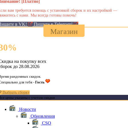
Внимание! [Платно]
сли вам требуется помощь с установкой сборок и их настройкой —
вяжитесь с нами. Мы всегда готовы помочь!
Пишите в VK!
Пишите в Telegram!
Магазин
30
%
Скидка на покупку всех
сборок до 28.08.2026
Время рандомных скидок.
Специально для тебя -
Гость
Выбрать сборку
Все цены указаны с учетом скидки
Новости
Обновления
CSO