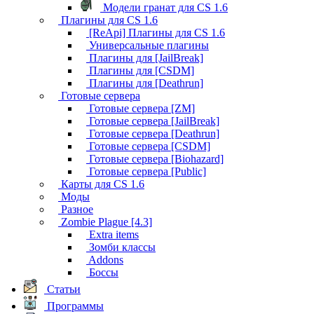
Модели гранат для CS 1.6
Плагины для CS 1.6
[ReApi] Плагины для CS 1.6
Универсальные плагины
Плагины для [JailBreak]
Плагины для [CSDM]
Плагины для [Deathrun]
Готовые сервера
Готовые сервера [ZM]
Готовые сервера [JailBreak]
Готовые сервера [Deathrun]
Готовые сервера [CSDM]
Готовые сервера [Biohazard]
Готовые сервера [Public]
Карты для CS 1.6
Моды
Разное
Zombie Plague [4.3]
Extra items
Зомби классы
Addons
Боссы
Статьи
Программы