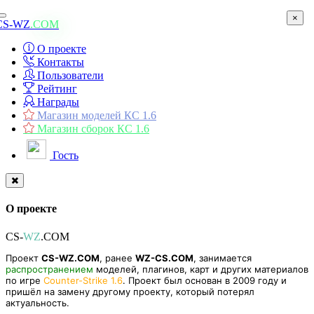
×
Toggle
CS-WZ
.COM
navigation
О проекте
Контакты
Пользователи
Рейтинг
Награды
Магазин моделей КС 1.6
Магазин сборок КС 1.6
Гость
О проекте
CS-
WZ
.COM
Проект
CS-WZ.COM
, ранее
WZ-CS.COM
, занимается
распространением
моделей, плагинов, карт и других материалов
по игре
Counter-Strike 1.6
. Проект был основан в 2009 году и
пришёл на замену другому проекту, который потерял
актуальность.