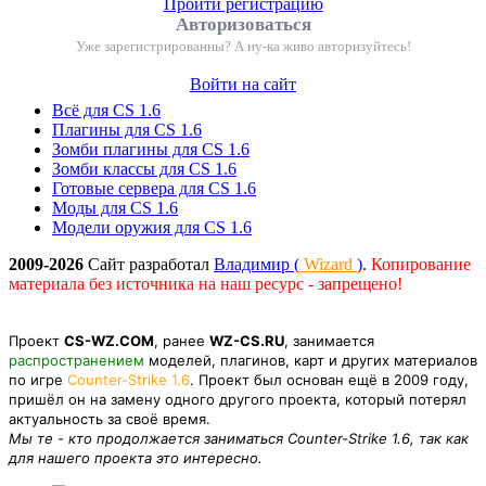
Пройти регистрацию
Авторизоваться
Уже зарегистрированны? А ну-ка живо авторизуйтесь!
Войти на сайт
Всё для CS 1.6
Плагины для CS 1.6
Зомби плагины для CS 1.6
Зомби классы для CS 1.6
Готовые сервера для CS 1.6
Моды для CS 1.6
Модели оружия для CS 1.6
2009-2026
Сайт разработал
Владимир (
Wizard
)
.
Копирование
материала без источника на наш ресурс - запрещено!
Проект
CS-WZ.COM
, ранее
WZ-CS.RU
, занимается
распространением
моделей, плагинов, карт и других материалов
по игре
Counter-Strike 1.6
. Проект был основан ещё в 2009 году,
пришёл он на замену одного другого проекта, который потерял
актуальность за своё время.
Мы те - кто продолжается заниматься Counter-Strike 1.6, так как
для нашего проекта это интересно.