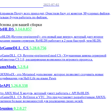
2025-07-02
Обнова Фиксы на сайте.
справили Почту всех приходит, Очистили базу от кометов, Мусорных файлов,
альше будем работать по файлам.
Основа для вашей сборки
ReHLDS
3.14.0.857
eHLDS (Reverse-engineered) - это новый шаг вперед, который дает второе
ыхание нашим серверам. ReHLDS работает в 2 раза быстрей, чем HLDS.
ReGameDLL_CS
5.28.0.756
eGameDLL_CS, Reverse-engineered mod CS - Улучшенная замена серверной
иблиотеки CS 1.6, расширяющая возможности игрового процесса.
AmxModx
5.2.9.4
MXModX - это Metamod дополнение, которое позволяет создавать новые
одификации для Half-Life на языке Pawn
ReAPI
5.26.0.338
то AMX Mod X модуль, который умеет работать с API ReHLDS,
eGameDLL_CS, ReUnion и VTC. Это предоставляет разработчикам AMXX-
лагинов больше возможностей для реализации своих целей.
Reunion
0.2.0.27