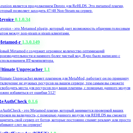
eunion является продолжением Dproto для ReHLDS. Это metamod плагин,
оторый позволяет заходить 47/48 Non-Steam на сервер.
Revoice
0.1.0.34
evoice - это Metamod plugin, который дает возможность общения голосовым
атом между non-steam и steam клиентами.
Metamod-r
1.3.0.149
овый Metamod-r содержит огромное количество оптимизаций
роизводительности и намного более чистый код. Ядро было написано с
спользованием JIT-компилятора.
Ultimate Unprecacher
1.1
ltimate Unprecacher являет плагином для MetaMod, работает он по принципу
тключение не нужных ресурсов на вашем сервере, тем самым вы сможете
свободить места для ресурсов под ваши плагины, с помощью данного модуля
ожно избавиться от ошибки 512!
ReAuthCheck
0.1.6
eAuthCheck - это Metamod плагин, который занимается проверкой ваших
гроков на валидность, с помощью данного модуля для REHLDS вы сможете
ащитить свой сервер от ботов, которые постоянно спамят рекламу или просто
абивают слот на сервере!