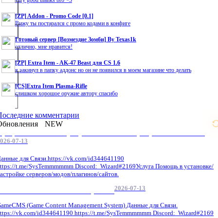
very good thanks bro <3
[ZP] Addon - Promo Code [0.1]
Вижу ты постарался с промо кодами в конфиге
Готовый сервер [Возмездие Зомби] By Texas1k
отлично, мне нравится!
[ZP] Extra Item - AK-47 Beast для CS 1.6
я закинул в папку аддонс но он не появился в моем магазине что делать
[CS]Extra Item Plasma-Rifle
слишком хорошое оружие автору спасибо
Последние комментарии
Обновления
NEW
Профессиональные услуги по CS 1.6 / серверным системам
026-07-13
анные для Связи.https://vk.com/id344641190
ttps://t.me/SysTemmmmmm Discord: Wizard#2169Услуга Помощь в установке/
астройке серверов/модов/плагинов/сайтов.
2026-07-13
GameCMS Установка Настройка
ameCMS (Game Content Management System) Данные для Связи.
ttps://vk.com/id344641190 https://t.me/SysTemmmmmm Discord: Wizard#2169