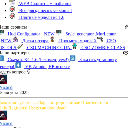
WEB Скрипты + шаблоны
Все для gamecms version all
Платные модели кс 1.6
Наши сервисы
Hud Configurator
NEW
Style_generator .MurLemur
NEW
Доска позора
Просмотр моделей
CSO
PISTOLS
CSO MACHINE GUN
CSO ZOMBIE CLASS
Наши партнеры
Скачать КС 1.6 (Рекомендуем!)
Заказать установку
сервера!
VK Admin | ВКонтакте
Задать вопрос
Wizard
28 августа 2025
Качать могут только Зарегистрированные Пользователи
nly Registered Users can download!
Wizard