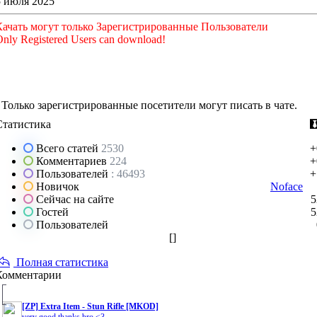
5 июля 2025
Качать могут только Зарегистрированные Пользователи
nly Registered Users can download!
Только зарегистрированные посетители могут писать в чате.
Статистика
Всего статей
2530
+
Комментариев
224
+
Пользователей
: 46493
+
Новичок
Noface
Сейчас на сайте
5
Гостей
5
Пользователей
[
]
Полная статистика
Комментарии
[ZP] Extra Item - Stun Rifle [MKOD]