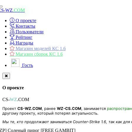
Toggle
CS-WZ
.COM
navigation
О проекте
Контакты
Пользователи
Рейтинг
Награды
Магазин моделей КС 1.6
Магазин сборок КС 1.6
Гость
О проекте
CS-
WZ
.COM
Проект
CS-WZ.COM
, ранее
WZ-CS.COM
, занимается
распростра
другому проекту, который потерял актуальность.
Мы те, кто продолжают заниматься Counter-Strike 1.6, так как для
[ZP] Соленый пирог [FREE GAMBIT]