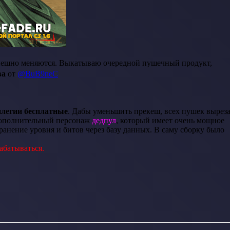
успешно меняются. Выкатываю очередной пушечный продукт,
ва
от
@BuB9neC
илегии бесплатные
. Дабы уменьшить прекеш, всех пушек вырез
 дополнительный персонаж
дедпул
, который имеет очень мощное
анение уровня и битов через базу данных. В саму сборку было
абатываться.