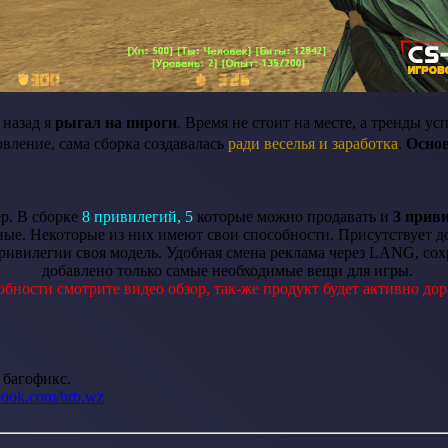
 назад я
рыгал на пироги
. Время не стоит на месте, а тренды 
овление, сама сборка создавалась
ради веселья и заработка
.
Осно
р. В сборке
8 привилегий, 5
которые можно продавать и
3 прив
атные. Некоторые из них имеют свои способности. Присутствует
ивилегии своя модель. Удобная смена реклама через LANG, сохр
добавлено только самые необходимые вещи для игры.
обности смотрите видео обзор, так-же продукт будет активно дор
 багофикс.
book.com/brb.wz