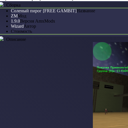
Сборка
Соленый пирог [FREE GAMBIT]
Название
ZM
Мод
1.9.0
Версия AmxModx
Wizard
Автор
Стоимость
Описание