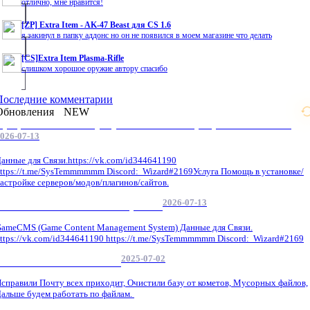
отлично, мне нравится!
[ZP] Extra Item - AK-47 Beast для CS 1.6
я закинул в папку аддонс но он не появился в моем магазине что делать
[CS]Extra Item Plasma-Rifle
слишком хорошое оружие автору спасибо
Последние комментарии
Обновления
NEW
Профессиональные услуги по CS 1.6 / серверным системам
026-07-13
анные для Связи.https://vk.com/id344641190
ttps://t.me/SysTemmmmmm Discord: Wizard#2169Услуга Помощь в установке/
астройке серверов/модов/плагинов/сайтов.
2026-07-13
GameCMS Установка Настройка
ameCMS (Game Content Management System) Данные для Связи.
ttps://vk.com/id344641190 https://t.me/SysTemmmmmm Discord: Wizard#2169
2025-07-02
Обнова Фиксы на сайте.
справили Почту всех приходит, Очистили базу от кометов, Мусорных файлов,
альше будем работать по файлам.