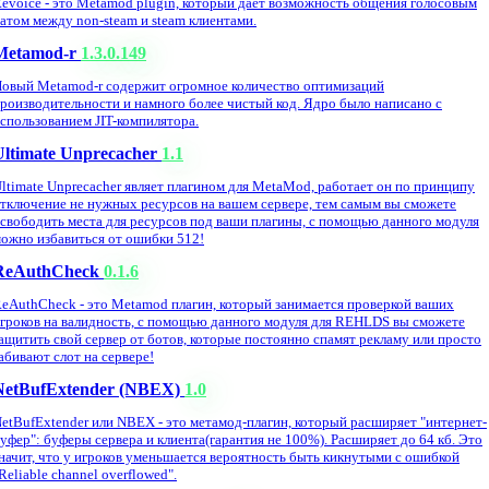
evoice - это Metamod plugin, который дает возможность общения голосовым
атом между non-steam и steam клиентами.
Metamod-r
1.3.0.149
овый Metamod-r содержит огромное количество оптимизаций
роизводительности и намного более чистый код. Ядро было написано с
спользованием JIT-компилятора.
Ultimate Unprecacher
1.1
ltimate Unprecacher являет плагином для MetaMod, работает он по принципу
тключение не нужных ресурсов на вашем сервере, тем самым вы сможете
свободить места для ресурсов под ваши плагины, с помощью данного модуля
ожно избавиться от ошибки 512!
ReAuthCheck
0.1.6
eAuthCheck - это Metamod плагин, который занимается проверкой ваших
гроков на валидность, с помощью данного модуля для REHLDS вы сможете
ащитить свой сервер от ботов, которые постоянно спамят рекламу или просто
абивают слот на сервере!
NetBufExtender (NBEX)
1.0
etBufExtender или NBEX - это метамод-плагин, который расширяет "интернет-
уфер": буферы сервера и клиента(гарантия не 100%). Расширяет до 64 кб. Это
начит, что у игроков уменьшается вероятность быть кикнутыми с ошибкой
Reliable channel overflowed".