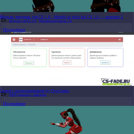
Модели девушек для CS 1.6 , Models of girls for CS 1.6 — вариант 2
Модели для CS 1.6
/
Платные модели кс 1.6
Подробнее
Скрипт лицензирования by OverGame
WEB Скрипты + шаблоны
Подробнее