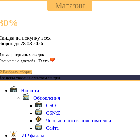
Магазин
30
%
Скидка на покупку всех
сборок до 28.08.2026
Время рандомных скидок.
Специально для тебя -
Гость
Выбрать сборку
Все цены указаны с учетом скидки
Новости
Обновления
CSO
CSN:Z
Черный список пользователей
Сайта
VIP файлы