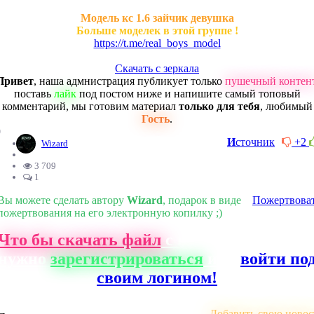
Модель кс 1.6 зайчик девушка
Больше моделек в этой группе !
https://t.me/real_boys_model
Скачать с зеркала
Привет
, наша адмнистрация публикует только
пушечный контен
поставь
лайк
под постом ниже и напишите самый топовый
комментарий, мы готовим материал
только для тебя
, любимый
Гость
.
0
И
сточник
+2
Wizard
3 709
1
Вы можете сделать автору
Wizard
, подарок в виде
Пожертвова
пожертвования на его электронную копилку ;)
Что бы скачать файл
с нашего сайта, ва
нужно
зарегистрироваться
или
войти по
своим логином!
Добавить свою новос