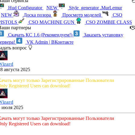
Наши сервисы
Hud Configurator
NEW
Style_generator .MurLemur
NEW
Доска позора
Просмотр моделей
CSO
PISTOLS
CSO MACHINE GUN
CSO ZOMBIE CLASS
Наши партнеры
Скачать КС 1.6 (Рекомендуем!)
Заказать установку
сервера!
VK Admin | ВКонтакте
Задать вопрос
Wizard
28 августа 2025
Качать могут только Зарегистрированные Пользователи
nly Registered Users can download!
Wizard
5 июля 2025
Качать могут только Зарегистрированные Пользователи
nly Registered Users can download!