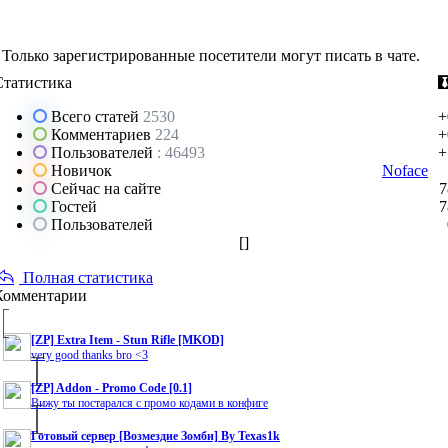
Только зарегистрированные посетители могут писать в чате.
Статистика
Всего статей
2530
+
Комментариев
224
+
Пользователей
: 46493
+
Новичок
Noface
Сейчас на сайте
7
Гостей
7
Пользователей
[
]
Полная статистика
Комментарии
[ZP] Extra Item - Stun Rifle [MKOD]
very good thanks bro <3
[ZP] Addon - Promo Code [0.1]
Вижу ты постарался с промо кодами в конфиге
Готовый сервер [Возмездие Зомби] By Texas1k