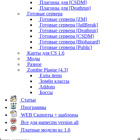
Плагины для [CSDM]
Плагины для [Deathrun]
Готовые сервера
Готовые сервера [ZM]
Готовые сервера [JailBreak]
Готовые сервера [Deathrun]
Готовые сервера [CSDM]
Готовые сервера [Biohazard]
Готовые сервера [Public]
Карты для CS 1.6
Моды
Разное
Zombie Plague [4.3]
Extra items
Зомби классы
Addons
Боссы
Статьи
Программы
WEB Скрипты + шаблоны
Все для gamecms version all
Платные модели кс 1.6