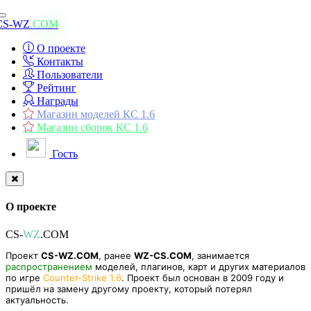
Toggle
CS-WZ
.COM
navigation
О проекте
Контакты
Пользователи
Рейтинг
Награды
Магазин моделей КС 1.6
Магазин сборок КС 1.6
Гость
О проекте
CS-
WZ
.COM
Проект
CS-WZ.COM
, ранее
WZ-CS.COM
, занимается
распространением
моделей, плагинов, карт и других материалов
по игре
Counter-Strike 1.6
. Проект был основан в 2009 году и
пришёл на замену другому проекту, который потерял
актуальность.