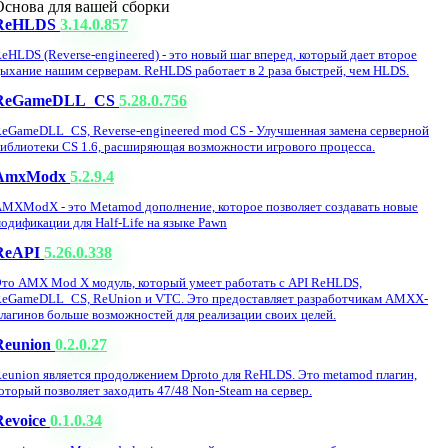
Основа для вашей сборки
ReHLDS
3.14.0.857
eHLDS (Reverse-engineered) - это новый шаг вперед, который дает второе
ыхание нашим серверам. ReHLDS работает в 2 раза быстрей, чем HLDS.
ReGameDLL_CS
5.28.0.756
eGameDLL_CS, Reverse-engineered mod CS - Улучшенная замена серверной
иблиотеки CS 1.6, расширяющая возможности игрового процесса.
AmxModx
5.2.9.4
MXModX - это Metamod дополнение, которое позволяет создавать новые
одификации для Half-Life на языке Pawn
ReAPI
5.26.0.338
то AMX Mod X модуль, который умеет работать с API ReHLDS,
eGameDLL_CS, ReUnion и VTC. Это предоставляет разработчикам AMXX-
лагинов больше возможностей для реализации своих целей.
Reunion
0.2.0.27
eunion является продолжением Dproto для ReHLDS. Это metamod плагин,
оторый позволяет заходить 47/48 Non-Steam на сервер.
Revoice
0.1.0.34