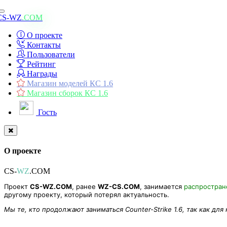
Toggle
CS-WZ
.COM
navigation
О проекте
Контакты
Пользователи
Рейтинг
Награды
Магазин моделей КС 1.6
Магазин сборок КС 1.6
Гость
О проекте
CS-
WZ
.COM
Проект
CS-WZ.COM
, ранее
WZ-CS.COM
, занимается
распростра
другому проекту, который потерял актуальность.
Мы те, кто продолжают заниматься Counter-Strike 1.6, так как для
ZP] Zombie Class - Baltazar