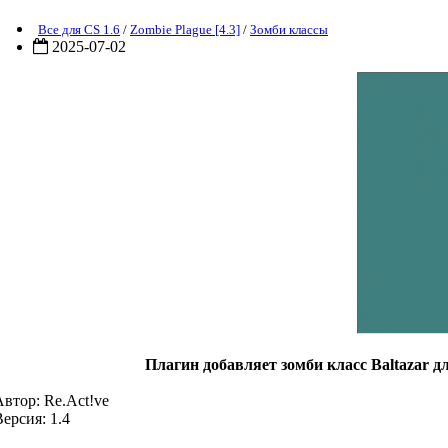
Все для CS 1.6
/
Zombie Plague [4.3]
/
Зомби классы
2025-07-02
Плагин добавляет зомби класс Baltazar д
Автор: Re.Act!ve
ерсия: 1.4