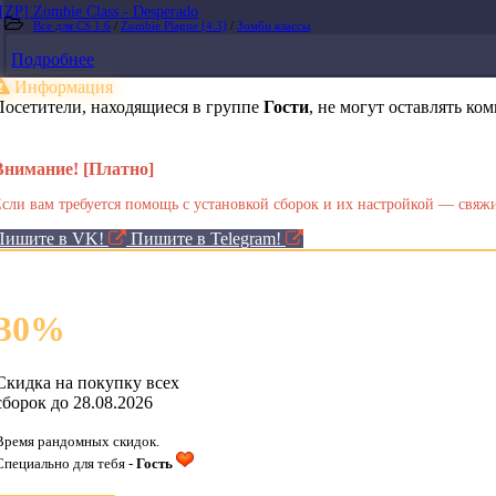
[ZP] Zombie Class - Desperado
Все для CS 1.6
/
Zombie Plague [4.3]
/
Зомби классы
Подробнее
Информация
Посетители, находящиеся в группе
Гости
, не могут оставлять к
Внимание! [Платно]
сли вам требуется помощь с установкой сборок и их настройкой — свяжи
Пишите в VK!
Пишите в Telegram!
30
%
Скидка на покупку всех
сборок до 28.08.2026
Время рандомных скидок.
Специально для тебя -
Гость