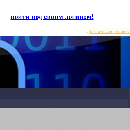
или
войти под своим логином!
Добавить свою новос