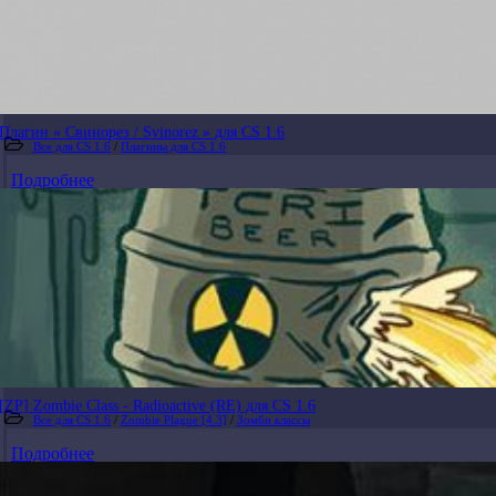
Плагин « Свинорез / Svinorez » для CS 1.6
Все для CS 1.6
/
Плагины для CS 1.6
Подробнее
[ZP] Zombie Class - Radioactive (RE) для CS 1.6
Все для CS 1.6
/
Zombie Plague [4.3]
/
Зомби классы
Подробнее