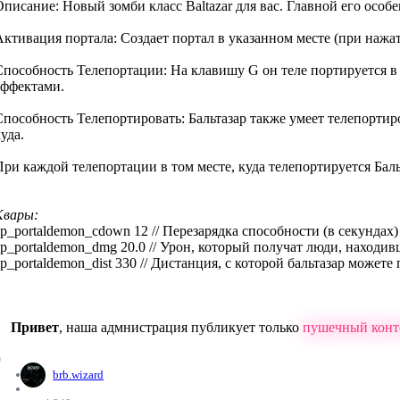
Описание: Новый зомби класс Baltazar для вас. Главной его особ
Активация портала: Создает портал в указанном месте (при нажат
Способность Телепортации: На клавишу G он теле портируется в 
эффектами.
Способность Телепортировать: Бальтазар также умеет телепортир
уда.
При каждой телепортации в том месте, куда телепортируется Баль
Квары:
zp_portaldemon_cdown 12 // Перезарядка способности (в секундах)
zp_portaldemon_dmg 20.0 // Урон, который получат люди, находи
zp_portaldemon_dist 330 // Дистанция, с которой бальтазар можете
Привет
, наша адмнистрация публикует только
пушечный конт
0
brb.wizard