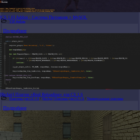
[CS 1.6] Addon - Система Питомцев + MySQL
VIP файлы
Подробнее
[ReApi] Плагин «Real Reloading» для CS 1.6
Плагины для CS 1.6
/
[ReApi] Плагины для CS 1.6
/
Универсальные плагины
Подробнее