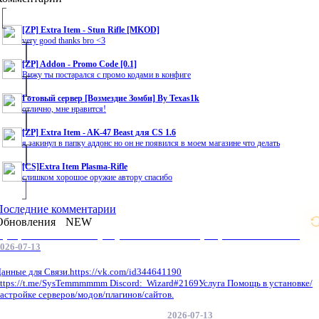
[ZP] Extra Item - Stun Rifle [MKOD]
very good thanks bro <3
[ZP] Addon - Promo Code [0.1]
Вижу ты постарался с промо кодами в конфиге
Готовый сервер [Возмездие Зомби] By Texas1k
отлично, мне нравится!
[ZP] Extra Item - AK-47 Beast для CS 1.6
я закинул в папку аддонс но он не появился в моем магазине что делать
[CS]Extra Item Plasma-Rifle
слишком хорошое оружие автору спасибо
Последние комментарии
Обновления
NEW
Профессиональные услуги по CS 1.6 / серверным системам
026-07-13
анные для Связи.https://vk.com/id344641190
ttps://t.me/SysTemmmmmm Discord: Wizard#2169Услуга Помощь в установке/
астройке серверов/модов/плагинов/сайтов.
2026-07-13
GameCMS Установка Настройка