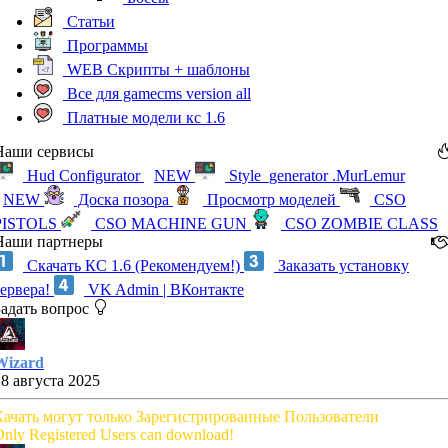
Статьи
Программы
WEB Скрипты + шаблоны
Все для gamecms version all
Платные модели кс 1.6
Наши сервисы
Hud Configurator
NEW
Style_generator .MurLemur
NEW
Доска позора
Просмотр моделей
CSO
PISTOLS
CSO MACHINE GUN
CSO ZOMBIE CLASS
Наши партнеры
Скачать КС 1.6 (Рекомендуем!)
Заказать установку
сервера!
VK Admin | ВКонтакте
Задать вопрос
Wizard
28 августа 2025
Качать могут только Зарегистрированные Пользователи
nly Registered Users can download!