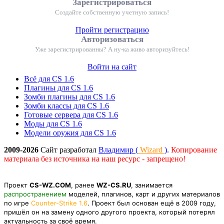
Зарегистрироваться
Создайте собственную учетную запись!
Пройти регистрацию
Авторизоваться
Уже зарегистрированны? А ну-ка живо авторизуйтесь!
Войти на сайт
Всё для CS 1.6
Плагины для CS 1.6
Зомби плагины для CS 1.6
Зомби классы для CS 1.6
Готовые сервера для CS 1.6
Моды для CS 1.6
Модели оружия для CS 1.6
2009-2026
Сайт разработал
Владимир (
Wizard
)
.
Копирование
материала без источника на наш ресурс - запрещено!
Проект
CS-WZ.COM
, ранее
WZ-CS.RU
, занимается
распространением
моделей, плагинов, карт и других материалов
по игре
Counter-Strike 1.6
. Проект был основан ещё в 2009 году,
пришёл он на замену одного другого проекта, который потерял
актуальность за своё время.