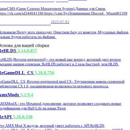
ameCMS (Game Content Management System) Данные для Связи.
ttps://vk.com/id344641190 https://t.me/SysTemmmmmm Discord: Wizard#2169
2025-07-02
Обнова Фиксы на сайте.
справили Почту всех приходит, Очистили базу от кометов, Мусорных файлов,
альше будем работать по файлам.
Основа для вашей сборки
ReHLDS
3.14.0.857
eHLDS (Reverse-engineered) - это новый шаг вперед, который дает второе
ыхание нашим серверам. ReHLDS работает в 2 раза быстрей, чем HLDS.
ReGameDLL_CS
5.28.0.756
eGameDLL_CS, Reverse-engineered mod CS - Улучшенная замена серверной
иблиотеки CS 1.6, расширяющая возможности игрового процесса.
AmxModx
5.2.9.4
MXModX - это Metamod дополнение, которое позволяет создавать новые
одификации для Half-Life на языке Pawn
ReAPI
5.26.0.338
то AMX Mod X модуль, который умеет работать с API ReHLDS,