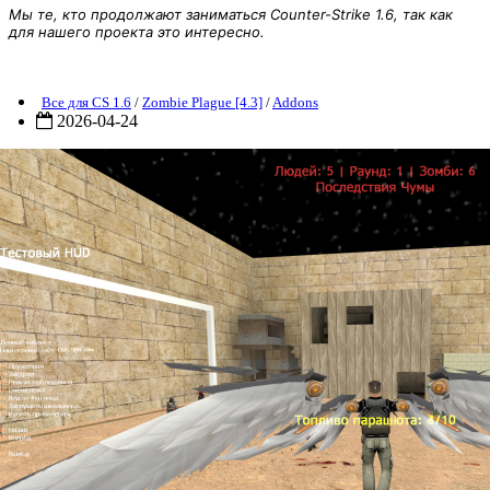
Мы те, кто продолжают заниматься Counter-Strike 1.6, так как
для нашего проекта это интересно.
[ZP5.0] Addon: Parachute "NEW"
Все для CS 1.6
/
Zombie Plague [4.3]
/
Addons
2026-04-24