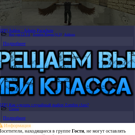
[ZP] Addon - Admin Parachute
Все для CS 1.6
/
Zombie Plague [4.3]
/
Addons
Подробнее
[ZP] Как сделать случайный выбор Zombie class?
Статьи
Подробнее
Информация
Посетители, находящиеся в группе
Гости
, не могут оставлять