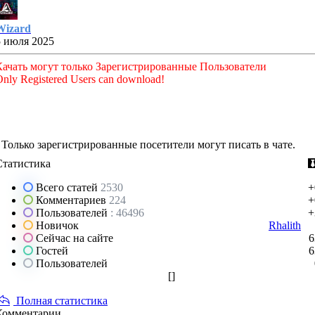
Wizard
5 июля 2025
Качать могут только Зарегистрированные Пользователи
nly Registered Users can download!
Только зарегистрированные посетители могут писать в чате.
Статистика
Всего статей
2530
+
Комментариев
224
+
Пользователей
: 46496
+
Новичок
Rhalith
Сейчас на сайте
6
Гостей
6
Пользователей
[
]
Полная статистика
Комментарии