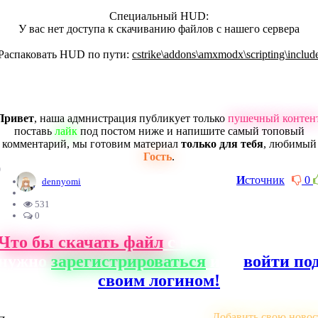
Специальный HUD:
У вас нет доступа к скачиванию файлов с нашего сервера
Распаковать HUD по пути:
cstrike\addons\amxmodx\scripting\includ
Привет
, наша адмнистрация публикует только
пушечный контен
поставь
лайк
под постом ниже и напишите самый топовый
комментарий, мы готовим материал
только для тебя
, любимый
Гость
.
0
И
сточник
0
dennyomi
531
0
Что бы скачать файл
с нашего сайта, ва
нужно
зарегистрироваться
или
войти по
своим логином!
Добавить свою новос