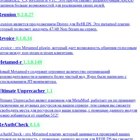
eGameDLL_CS, ReUnion и VTC. Это предоставляет разработчикам AMXX-
лагинов больше возможностей для реализации своих целей.
Reunion
0.2.0.27
eunion является продолжением Dproto для ReHLDS. Это metamod плагин,
оторый позволяет заходить 47/48 Non-Steam на сервер.
Revoice
0.1.0.34
evoice - это Metamod plugin, который дает возможность общения голосовым
атом между non-steam и steam клиентами.
Metamod-r
1.3.0.149
овый Metamod-r содержит огромное количество оптимизаций
роизводительности и намного более чистый код. Ядро было написано с
спользованием JIT-компилятора.
Ultimate Unprecacher
1.1
ltimate Unprecacher являет плагином для MetaMod, работает он по принципу
тключение не нужных ресурсов на вашем сервере, тем самым вы сможете
свободить места для ресурсов под ваши плагины, с помощью данного модуля
ожно избавиться от ошибки 512!
ReAuthCheck
0.1.6
eAuthCheck - это Metamod плагин, который занимается проверкой ваших
гроков на валидность, с помощью данного модуля для REHLDS вы сможете