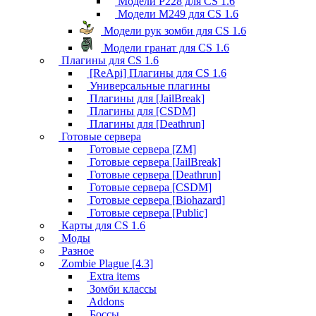
Модели P228 для CS 1.6
Модели M249 для CS 1.6
Модели рук зомби для CS 1.6
Модели гранат для CS 1.6
Плагины для CS 1.6
[ReApi] Плагины для CS 1.6
Универсальные плагины
Плагины для [JailBreak]
Плагины для [CSDM]
Плагины для [Deathrun]
Готовые сервера
Готовые сервера [ZM]
Готовые сервера [JailBreak]
Готовые сервера [Deathrun]
Готовые сервера [CSDM]
Готовые сервера [Biohazard]
Готовые сервера [Public]
Карты для CS 1.6
Моды
Разное
Zombie Plague [4.3]
Extra items
Зомби классы
Addons
Боссы