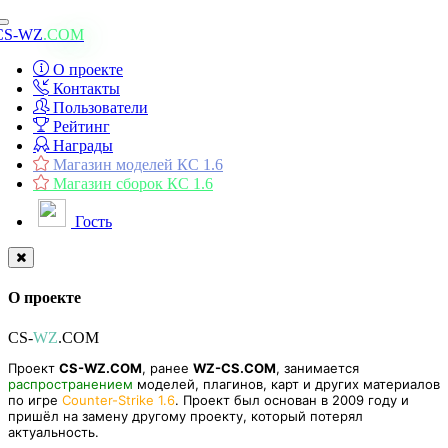
Toggle
CS-WZ
.COM
navigation
О проекте
Контакты
Пользователи
Рейтинг
Награды
Магазин моделей КС 1.6
Магазин сборок КС 1.6
Гость
О проекте
CS-
WZ
.COM
Проект
CS-WZ.COM
, ранее
WZ-CS.COM
, занимается
распространением
моделей, плагинов, карт и других материалов
по игре
Counter-Strike 1.6
. Проект был основан в 2009 году и
пришёл на замену другому проекту, который потерял
актуальность.