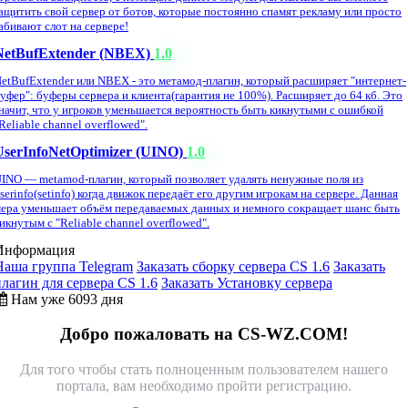
ащитить свой сервер от ботов, которые постоянно спамят рекламу или просто
абивают слот на сервере!
NetBufExtender (NBEX)
1.0
etBufExtender или NBEX - это метамод-плагин, который расширяет "интернет-
уфер": буферы сервера и клиента(гарантия не 100%). Расширяет до 64 кб. Это
начит, что у игроков уменьшается вероятность быть кикнутыми с ошибкой
Reliable channel overflowed".
UserInfoNetOptimizer (UINO)
1.0
INO — metamod-плагин, который позволяет удалять ненужные поля из
serinfo(setinfo) когда движок передаёт его другим игрокам на сервере. Данная
ера уменьшает объём передаваемых данных и немного сокращает шанс быть
икнутым с "Reliable channel overflowed".
Информация
Наша группа Telegram
Заказать сборку сервера CS 1.6
Заказать
плагин для сервера CS 1.6
Заказать Установку сервера
Нам уже 6093 дня
Добро пожаловать на CS-WZ.COM!
Для того чтобы стать полноценным пользователем нашего
портала, вам необходимо пройти регистрацию.