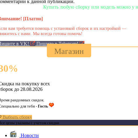
комментарии к данной публикации.
Купить любую сборку или модель можно у нас в ма
Внимание! [Платно]
сли вам требуется помощь с установкой сборок и их настройкой —
вяжитесь с нами. Мы всегда готовы помочь!
Пишите в VK!
Пишите в Telegram!
Магазин
30
%
Скидка на покупку всех
сборок до 28.08.2026
Время рандомных скидок.
Специально для тебя -
Гость
Выбрать сборку
Все цены указаны с учетом скидки
Новости