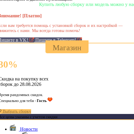
Купить любую сборку или модель можно у нас в мага
Внимание! [Платно]
сли вам требуется помощь с установкой сборок и их настройкой —
вяжитесь с нами. Мы всегда готовы помочь!
Пишите в VK!
Пишите в Telegram!
Магазин
30
%
Скидка на покупку всех
сборок до 28.08.2026
Время рандомных скидок.
Специально для тебя -
Гость
Выбрать сборку
Все цены указаны с учетом скидки
Новости