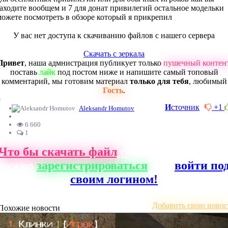
заходите вообщем и 7 для донат привилегий остальное модельки
можете посмотреть в обзоре который я прикрепил
У вас нет доступа к скачиванию файлов с нашего сервера
Скачать с зеркала
Привет
, наша адмнистрация публикует только
пушечный контен
поставь
лайк
под постом ниже и напишите самый топовый
комментарий, мы готовим материал
только для тебя
, любимый
Гость
.
0
И
сточник
+1
Aleksandr Homutov
6 660
1
Что бы скачать файл
с нашего сайта, ва
нужно
зарегистрироваться
или
войти по
своим логином!
Добавить свою новос
Похожие новости