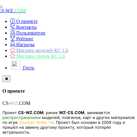
Toggle
CS-WZ
.COM
navigation
О проекте
Контакты
Пользователи
Рейтинг
Награды
Магазин моделей КС 1.6
Магазин сборок КС 1.6
Гость
О проекте
CS-
WZ
.COM
Проект
CS-WZ.COM
, ранее
WZ-CS.COM
, занимается
распространением
моделей, плагинов, карт и других материалов
по игре
Counter-Strike 1.6
. Проект был основан в 2009 году и
пришёл на замену другому проекту, который потерял
актуальность.