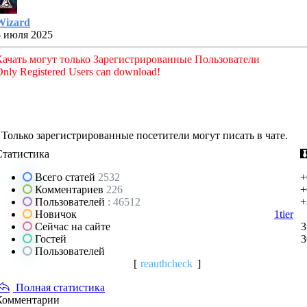
Wizard
5 июля 2025
Качать могут только Зарегистрированные Пользователи
nly Registered Users can download!
Только зарегистрированные посетители могут писать в чате.
Статистика
Всего статей
2532
+
Комментариев
226
+
Пользователей
: 46512
+
Новичок
1tier
Сейчас на сайте
3
Гостей
3
Пользователей
[
reauthcheck
]
Полная статистика
Комментарии