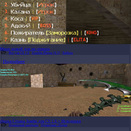
Меню ножей для зм сервера
Все для CS 1.6
/
Zombie Plague [4.3]
/
Addons
Подробнее
сборка Страна Зомби для CS 1.6 + Исходники
Приватный материал
/
Приватные сборки