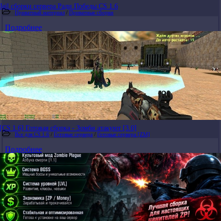
Jail сборки сервера Ради Победы CS 1.6
Приватный материал
/
Приватные сборки
Подробнее
[CS 1.6] Готовая сборка - Зомби атакуют [3.0]
Все для CS 1.6
/
Готовые сервера
/
Готовые сервера [ZM]
Подробнее