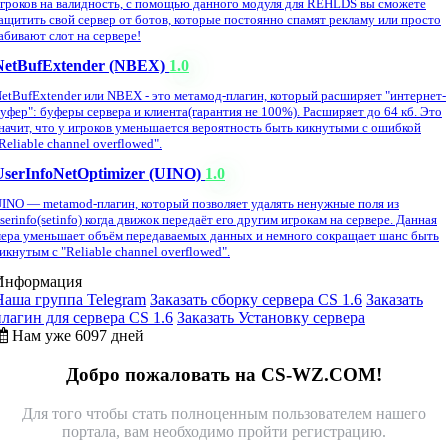
гроков на валидность, с помощью данного модуля для REHLDS вы сможете
ащитить свой сервер от ботов, которые постоянно спамят рекламу или просто
абивают слот на сервере!
NetBufExtender (NBEX)
1.0
etBufExtender или NBEX - это метамод-плагин, который расширяет "интернет-
уфер": буферы сервера и клиента(гарантия не 100%). Расширяет до 64 кб. Это
начит, что у игроков уменьшается вероятность быть кикнутыми с ошибкой
Reliable channel overflowed".
UserInfoNetOptimizer (UINO)
1.0
INO — metamod-плагин, который позволяет удалять ненужные поля из
serinfo(setinfo) когда движок передаёт его другим игрокам на сервере. Данная
ера уменьшает объём передаваемых данных и немного сокращает шанс быть
икнутым с "Reliable channel overflowed".
Информация
Наша группа Telegram
Заказать сборку сервера CS 1.6
Заказать
плагин для сервера CS 1.6
Заказать Установку сервера
Нам уже 6097 дней
Добро пожаловать на CS-WZ.COM!
Для того чтобы стать полноценным пользователем нашего
портала, вам необходимо пройти регистрацию.