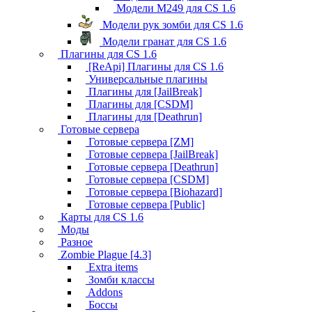
Модели M249 для CS 1.6
Модели рук зомби для CS 1.6
Модели гранат для CS 1.6
Плагины для CS 1.6
[ReApi] Плагины для CS 1.6
Универсальные плагины
Плагины для [JailBreak]
Плагины для [CSDM]
Плагины для [Deathrun]
Готовые сервера
Готовые сервера [ZM]
Готовые сервера [JailBreak]
Готовые сервера [Deathrun]
Готовые сервера [CSDM]
Готовые сервера [Biohazard]
Готовые сервера [Public]
Карты для CS 1.6
Моды
Разное
Zombie Plague [4.3]
Extra items
Зомби классы
Addons
Боссы