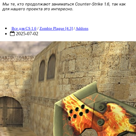
Мы те, кто продолжают заниматься Counter-Strike 1.6, так как
для нашего проекта это интересно.
[ZP] Addon Knifes
Все для CS 1.6
/
Zombie Plague [4.3]
/
Addons
2025-07-02