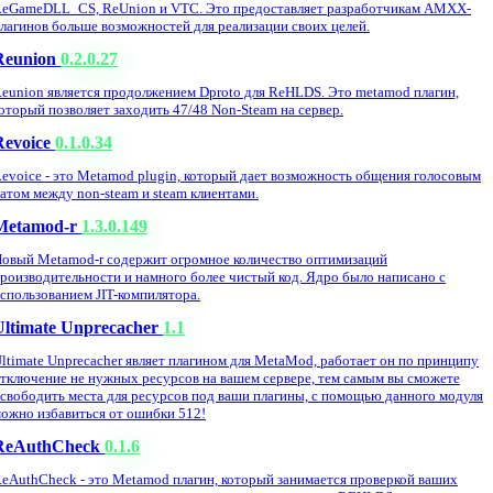
eGameDLL_CS, ReUnion и VTC. Это предоставляет разработчикам AMXX-
лагинов больше возможностей для реализации своих целей.
Reunion
0.2.0.27
eunion является продолжением Dproto для ReHLDS. Это metamod плагин,
оторый позволяет заходить 47/48 Non-Steam на сервер.
Revoice
0.1.0.34
evoice - это Metamod plugin, который дает возможность общения голосовым
атом между non-steam и steam клиентами.
Metamod-r
1.3.0.149
овый Metamod-r содержит огромное количество оптимизаций
роизводительности и намного более чистый код. Ядро было написано с
спользованием JIT-компилятора.
Ultimate Unprecacher
1.1
ltimate Unprecacher являет плагином для MetaMod, работает он по принципу
тключение не нужных ресурсов на вашем сервере, тем самым вы сможете
свободить места для ресурсов под ваши плагины, с помощью данного модуля
ожно избавиться от ошибки 512!
ReAuthCheck
0.1.6
eAuthCheck - это Metamod плагин, который занимается проверкой ваших