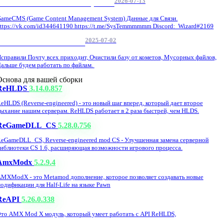
2026-07-13
GameCMS Установка Настройка
ameCMS (Game Content Management System) Данные для Связи.
ttps://vk.com/id344641190 https://t.me/SysTemmmmmm Discord: Wizard#2169
2025-07-02
Обнова Фиксы на сайте.
справили Почту всех приходит, Очистили базу от кометов, Мусорных файлов,
альше будем работать по файлам.
Основа для вашей сборки
ReHLDS
3.14.0.857
eHLDS (Reverse-engineered) - это новый шаг вперед, который дает второе
ыхание нашим серверам. ReHLDS работает в 2 раза быстрей, чем HLDS.
ReGameDLL_CS
5.28.0.756
eGameDLL_CS, Reverse-engineered mod CS - Улучшенная замена серверной
иблиотеки CS 1.6, расширяющая возможности игрового процесса.
AmxModx
5.2.9.4
MXModX - это Metamod дополнение, которое позволяет создавать новые
одификации для Half-Life на языке Pawn
ReAPI
5.26.0.338
то AMX Mod X модуль, который умеет работать с API ReHLDS,