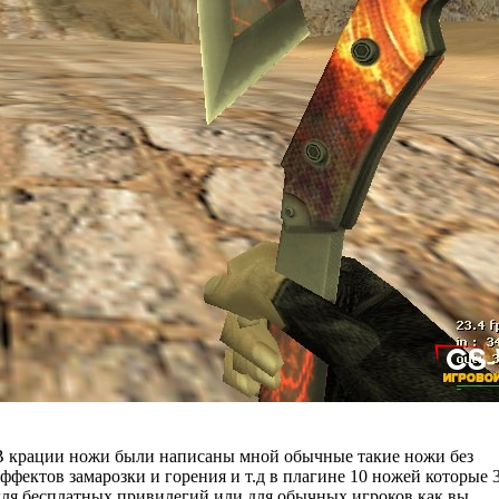
В крации ножи были написаны мной обычные такие ножи без
эффектов замарозки и горения и т.д в плагине 10 ножей которые 
для бесплатных привилегий или для обычных игроков как вы