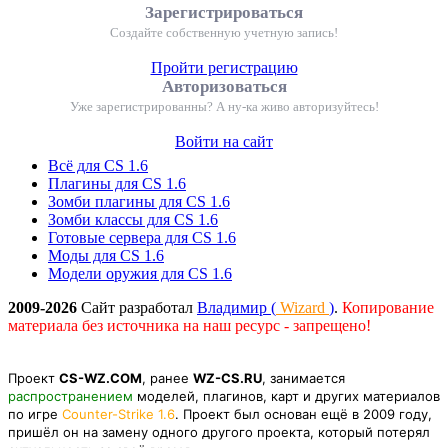
Зарегистрироваться
Создайте собственную учетную запись!
Пройти регистрацию
Авторизоваться
Уже зарегистрированны? А ну-ка живо авторизуйтесь!
Войти на сайт
Всё для CS 1.6
Плагины для CS 1.6
Зомби плагины для CS 1.6
Зомби классы для CS 1.6
Готовые сервера для CS 1.6
Моды для CS 1.6
Модели оружия для CS 1.6
2009-2026
Сайт разработал
Владимир (
Wizard
)
.
Копирование
материала без источника на наш ресурс - запрещено!
Проект
CS-WZ.COM
, ранее
WZ-CS.RU
, занимается
распространением
моделей, плагинов, карт и других материалов
по игре
Counter-Strike 1.6
. Проект был основан ещё в 2009 году,
пришёл он на замену одного другого проекта, который потерял