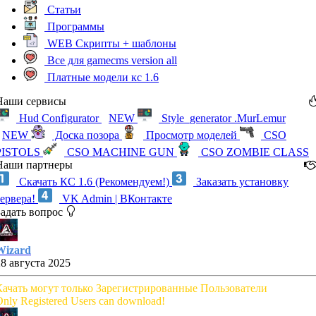
Статьи
Программы
WEB Скрипты + шаблоны
Все для gamecms version all
Платные модели кс 1.6
Наши сервисы
Hud Configurator
NEW
Style_generator .MurLemur
NEW
Доска позора
Просмотр моделей
CSO
PISTOLS
CSO MACHINE GUN
CSO ZOMBIE CLASS
Наши партнеры
Скачать КС 1.6 (Рекомендуем!)
Заказать установку
сервера!
VK Admin | ВКонтакте
Задать вопрос
Wizard
28 августа 2025
Качать могут только Зарегистрированные Пользователи
nly Registered Users can download!