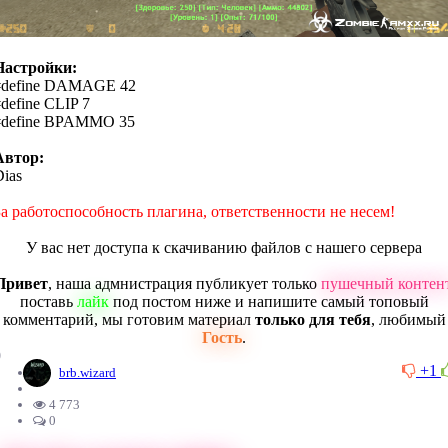
Настройки:
#define DAMAGE 42
define CLIP 7
#define BPAMMO 35
Автор:
Dias
За работоспособность плагина, ответственности не несем!
У вас нет доступа к скачиванию файлов с нашего сервера
Привет
, наша адмнистрация публикует только
пушечный контен
поставь
лайк
под постом ниже и напишите самый топовый
комментарий, мы готовим материал
только для тебя
, любимый
Гость
.
0
+1
brb.wizard
4 773
0