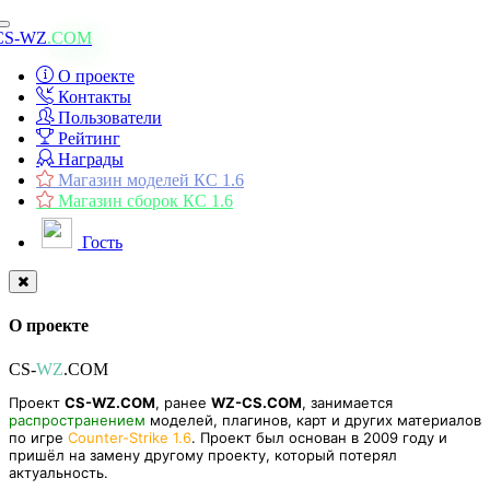
Toggle
CS-WZ
.COM
navigation
О проекте
Контакты
Пользователи
Рейтинг
Награды
Магазин моделей КС 1.6
Магазин сборок КС 1.6
Гость
О проекте
CS-
WZ
.COM
Проект
CS-WZ.COM
, ранее
WZ-CS.COM
, занимается
распространением
моделей, плагинов, карт и других материалов
по игре
Counter-Strike 1.6
. Проект был основан в 2009 году и
пришёл на замену другому проекту, который потерял
актуальность.