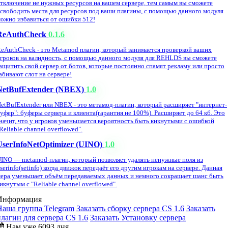
тключение не нужных ресурсов на вашем сервере, тем самым вы сможете
свободить места для ресурсов под ваши плагины, с помощью данного модуля
ожно избавиться от ошибки 512!
ReAuthCheck
0.1.6
eAuthCheck - это Metamod плагин, который занимается проверкой ваших
гроков на валидность, с помощью данного модуля для REHLDS вы сможете
ащитить свой сервер от ботов, которые постоянно спамят рекламу или просто
абивают слот на сервере!
NetBufExtender (NBEX)
1.0
etBufExtender или NBEX - это метамод-плагин, который расширяет "интернет-
уфер": буферы сервера и клиента(гарантия не 100%). Расширяет до 64 кб. Это
начит, что у игроков уменьшается вероятность быть кикнутыми с ошибкой
Reliable channel overflowed".
UserInfoNetOptimizer (UINO)
1.0
INO — metamod-плагин, который позволяет удалять ненужные поля из
serinfo(setinfo) когда движок передаёт его другим игрокам на сервере. Данная
ера уменьшает объём передаваемых данных и немного сокращает шанс быть
икнутым с "Reliable channel overflowed".
Информация
Наша группа Telegram
Заказать сборку сервера CS 1.6
Заказать
плагин для сервера CS 1.6
Заказать Установку сервера
Нам уже 6093 дня