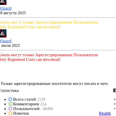
Wizard
28 августа 2025
Качать могут только Зарегистрированные Пользователи
nly Registered Users can download!
Wizard
5 июля 2025
Качать могут только Зарегистрированные Пользователи
nly Registered Users can download!
Только зарегистрированные посетители могут писать в чате.
Статистика
Всего статей
2530
+
Комментариев
224
+
Пользователей
: 46496
+
Новичок
Rhalith