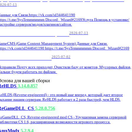
026-07-13
анные для Связи.https://vk.com/id344641190
ttps://t.me/SysTemmmmmm Discord: Wizard#2169Услуга Помощь в установке/
астройке серверов/модов/плагинов/сайтов.
2026-07-13
GameCMS Установка Настройка
ameCMS (Game Content Management System) Данные для Связи.
ttps://vk.com/id344641190 https://t.me/SysTemmmmmm Discord: Wizard#2169
2025-07-02
Обнова Фиксы на сайте.
справили Почту всех приходит, Очистили базу от кометов, Мусорных файлов,
альше будем работать по файлам.
Основа для вашей сборки
ReHLDS
3.14.0.857
eHLDS (Reverse-engineered) - это новый шаг вперед, который дает второе
ыхание нашим серверам. ReHLDS работает в 2 раза быстрей, чем HLDS.
ReGameDLL_CS
5.28.0.756
eGameDLL_CS, Reverse-engineered mod CS - Улучшенная замена серверной
иблиотеки CS 1.6, расширяющая возможности игрового процесса.
AmxModx
5.2.9.4