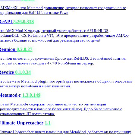
MXModX - это Metamod дополнение, которое позволяет создавать новые
одификации для Half-Life на языке Pawn
ReAPI
5.26.0.338
то AMX Mod X модуль, который умеет работать с API ReHLDS,
eGameDLL_CS, ReUnion и VTC. Это предоставляет разработчикам AMXX-
лагинов больше возможностей для реализации своих целей.
Reunion
0.2.0.27
eunion является продолжением Dproto для ReHLDS. Это metamod плагин,
оторый позволяет заходить 47/48 Non-Steam на сервер.
Revoice
0.1.0.34
evoice - это Metamod plugin, который дает возможность общения голосовым
атом между non-steam и steam клиентами.
Metamod-r
1.3.0.149
овый Metamod-r содержит огромное количество оптимизаций
роизводительности и намного более чистый код. Ядро было написано с
спользованием JIT-компилятора.
Ultimate Unprecacher
1.1
ltimate Unprecacher являет плагином для MetaMod, работает он по принципу