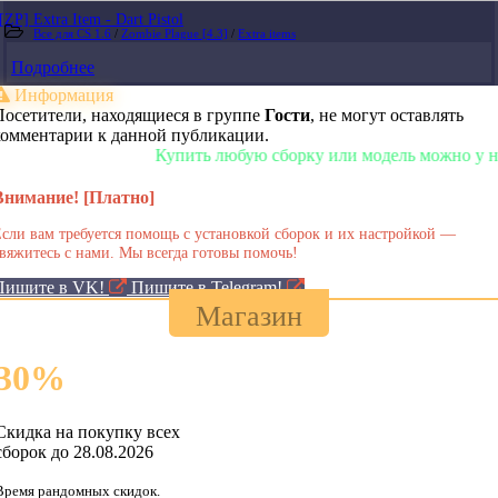
[ZP] Extra Item - Dart Pistol
Все для CS 1.6
/
Zombie Plague [4.3]
/
Extra items
Подробнее
Информация
Посетители, находящиеся в группе
Гости
, не могут оставлять
комментарии к данной публикации.
Купить любую сборку или модель можно у нас в 
Внимание! [Платно]
сли вам требуется помощь с установкой сборок и их настройкой —
вяжитесь с нами. Мы всегда готовы помочь!
Пишите в VK!
Пишите в Telegram!
Магазин
30
%
Скидка на покупку всех
сборок до 28.08.2026
Время рандомных скидок.