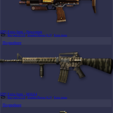
[ZP] Extra Item - Newcomen
Все для CS 1.6
/
Zombie Plague [4.3]
/
Extra items
Подробнее
[ZP] Extra Item - M16A4
Все для CS 1.6
/
Zombie Plague [4.3]
/
Extra items
Подробнее