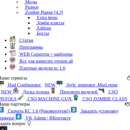
Моды
Разное
Zombie Plague [4.3]
Extra items
Зомби классы
Addons
Боссы
Статьи
Программы
WEB Скрипты + шаблоны
Все для gamecms version all
Платные модели кс 1.6
Наши сервисы
Hud Configurator
NEW
Style_generator .MurLemur
NEW
Доска позора
Просмотр моделей
CSO
PISTOLS
CSO MACHINE GUN
CSO ZOMBIE CLASS
Наши партнеры
Скачать КС 1.6 (Рекомендуем!)
Заказать установку
сервера!
VK Admin | ВКонтакте
Задать вопрос