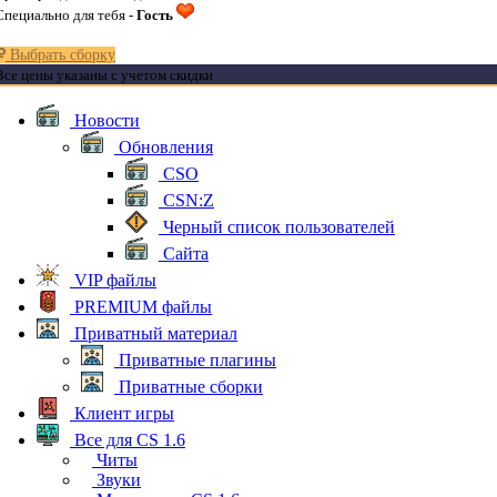
Специально для тебя -
Гость
Выбрать сборку
Все цены указаны с учетом скидки
Новости
Обновления
CSO
CSN:Z
Черный список пользователей
Сайта
VIP файлы
PREMIUM файлы
Приватный материал
Приватные плагины
Приватные сборки
Клиент игры
Все для CS 1.6
Читы
Звуки