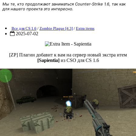
Мы те, кто продолжают заниматься Counter-Strike 1.6, так как
для нашего проекта это интересно.
ZP] Extra Item - Sapientia
Все для CS 1.6
/
Zombie Plague [4.3]
/
Extra items
2025-07-02
[ZP] Плагин добавит к вам на сервер новый экстра итем
[Sapientia]
из CSO для CS 1.6