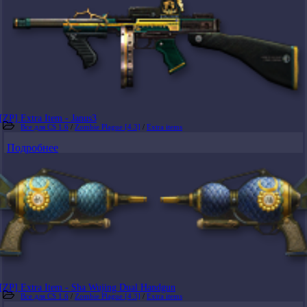
[ZP] Extra Item - Janus3
Все для CS 1.6
/
Zombie Plague [4.3]
/
Extra items
Подробнее
[ZP] Extra Item - Sha Wujing Dual Handgun
Все для CS 1.6
/
Zombie Plague [4.3]
/
Extra items