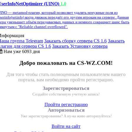
UserInfoNetOptimizer (UINO)
1.0
INO — metamod-плагин, который позволяет удалять ненужные поля из
serinfo(setinfo) когда движок передаёт его другим игрокам на сервере. Данная
ера уменьшает объём передаваемых данных и немного сокращает шанс быть
икнутым с "Reliable channel overflowed".
Информация
Наша группа Telegram
Заказать сборку сервера CS 1.6
Заказать
плагин для сервера CS 1.6
Заказать Установку сервера
Нам уже 6093 дня
Добро пожаловать на CS-WZ.COM!
Для того чтобы стать полноценным пользователем нашего
портала, вам необходимо пройти регистрацию.
Зарегистрироваться
Создайте собственную учетную запись!
Пройти регистрацию
Авторизоваться
Уже зарегистрированны? А ну-ка живо авторизуйтесь!
Войти на сайт