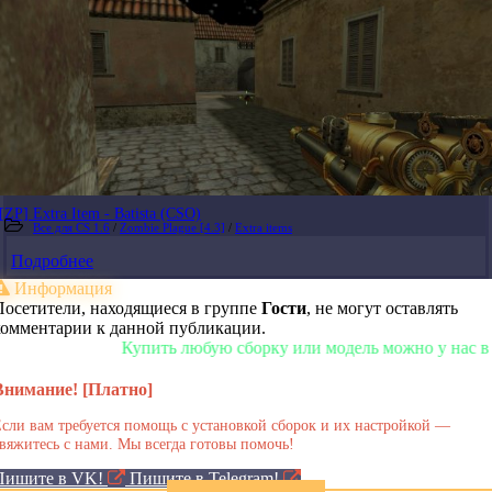
[ZP] Extra Item - Batista (CSO)
Все для CS 1.6
/
Zombie Plague [4.3]
/
Extra items
Подробнее
Информация
Посетители, находящиеся в группе
Гости
, не могут оставлять
комментарии к данной публикации.
Купить любую сборку или модель можно у нас в магаз
Внимание! [Платно]
сли вам требуется помощь с установкой сборок и их настройкой —
вяжитесь с нами. Мы всегда готовы помочь!
Пишите в VK!
Пишите в Telegram!