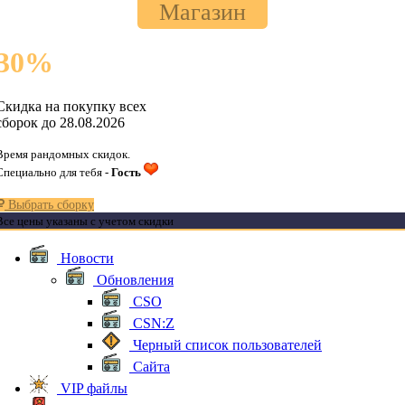
Магазин
30
%
Скидка на покупку всех
сборок до 28.08.2026
Время рандомных скидок.
Специально для тебя -
Гость
Выбрать сборку
Все цены указаны с учетом скидки
Новости
Обновления
CSO
CSN:Z
Черный список пользователей
Сайта
VIP файлы