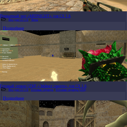
Приватный чит «MIDNIGHT» для CS 1.6
Все для CS 1.6
/
Читы
Подробнее
Готовый сервер [ZM] «Эффект смерти» для CS 1.6
Все для CS 1.6
/
Готовые сервера
/
Готовые сервера [ZM]
Подробнее