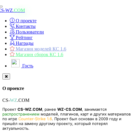
Toggle
CS-WZ
.COM
navigation
О проекте
Контакты
Пользователи
Рейтинг
Награды
Магазин моделей КС 1.6
Магазин сборок КС 1.6
Гость
О проекте
CS-
WZ
.COM
Проект
CS-WZ.COM
, ранее
WZ-CS.COM
, занимается
распространением
моделей, плагинов, карт и других материалов
по игре
Counter-Strike 1.6
. Проект был основан в 2009 году и
пришёл на замену другому проекту, который потерял
актуальность.