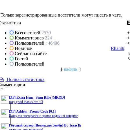
Только зарегистрированные посетители могут писать в чате.
Статистика
Всего статей
2530
+
Комментариев
224
+
Пользователей
: 46496
+
Новичок
Rhalith
Сейчас на сайте
5
Гостей
5
Пользователей
[
василь
]
Полная статистика
Комментарии
[ZP] Extra Item - Stun Rifle [MKOD]
very good thanks bro <3
[ZP] Addon - Promo Code [0.1]
Вижу ты постарался с промо кодами в конфиге
Готовый сервер [Возмездие Зомби] By Texas1k
отлично, мне нравится!