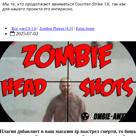
Мы те, кто продолжают заниматься Counter-Strike 1.6, так как
для нашего проекта это интересно.
ZP] Extra Item: Deadly Shot
Все для CS 1.6
/
Zombie Plague [4.3]
/
Extra items
2025-07-02
Плагин добавляет в ваш магазин zp выстрел смерти, то биш