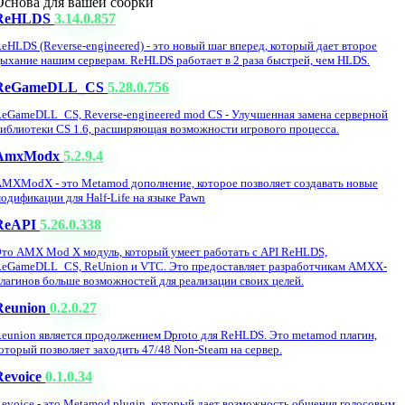
Основа для вашей сборки
ReHLDS
3.14.0.857
eHLDS (Reverse-engineered) - это новый шаг вперед, который дает второе
ыхание нашим серверам. ReHLDS работает в 2 раза быстрей, чем HLDS.
ReGameDLL_CS
5.28.0.756
eGameDLL_CS, Reverse-engineered mod CS - Улучшенная замена серверной
иблиотеки CS 1.6, расширяющая возможности игрового процесса.
AmxModx
5.2.9.4
MXModX - это Metamod дополнение, которое позволяет создавать новые
одификации для Half-Life на языке Pawn
ReAPI
5.26.0.338
то AMX Mod X модуль, который умеет работать с API ReHLDS,
eGameDLL_CS, ReUnion и VTC. Это предоставляет разработчикам AMXX-
лагинов больше возможностей для реализации своих целей.
Reunion
0.2.0.27
eunion является продолжением Dproto для ReHLDS. Это metamod плагин,
оторый позволяет заходить 47/48 Non-Steam на сервер.
Revoice
0.1.0.34
evoice - это Metamod plugin, который дает возможность общения голосовым