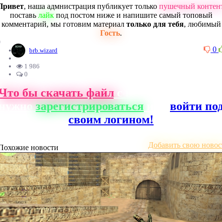
Привет
, наша адмнистрация публикует только
пушечный контен
поставь
лайк
под постом ниже и напишите самый топовый
комментарий, мы готовим материал
только для тебя
, любимый
Гость
.
0
0
brb.wizard
1 986
0
Что бы скачать файл
с нашего сайта, ва
нужно
зарегистрироваться
или
войти по
своим логином!
Добавить свою новос
Похожие новости