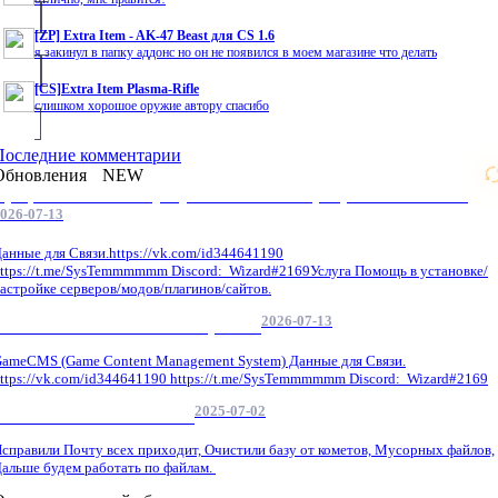
[ZP] Extra Item - AK-47 Beast для CS 1.6
я закинул в папку аддонс но он не появился в моем магазине что делать
[CS]Extra Item Plasma-Rifle
слишком хорошое оружие автору спасибо
Последние комментарии
Обновления
NEW
Профессиональные услуги по CS 1.6 / серверным системам
026-07-13
анные для Связи.https://vk.com/id344641190
ttps://t.me/SysTemmmmmm Discord: Wizard#2169Услуга Помощь в установке/
астройке серверов/модов/плагинов/сайтов.
2026-07-13
GameCMS Установка Настройка
ameCMS (Game Content Management System) Данные для Связи.
ttps://vk.com/id344641190 https://t.me/SysTemmmmmm Discord: Wizard#2169
2025-07-02
Обнова Фиксы на сайте.
справили Почту всех приходит, Очистили базу от кометов, Мусорных файлов,
альше будем работать по файлам.