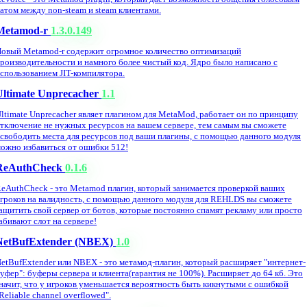
атом между non-steam и steam клиентами.
Metamod-r
1.3.0.149
овый Metamod-r содержит огромное количество оптимизаций
роизводительности и намного более чистый код. Ядро было написано с
спользованием JIT-компилятора.
Ultimate Unprecacher
1.1
ltimate Unprecacher являет плагином для MetaMod, работает он по принципу
тключение не нужных ресурсов на вашем сервере, тем самым вы сможете
свободить места для ресурсов под ваши плагины, с помощью данного модуля
ожно избавиться от ошибки 512!
ReAuthCheck
0.1.6
eAuthCheck - это Metamod плагин, который занимается проверкой ваших
гроков на валидность, с помощью данного модуля для REHLDS вы сможете
ащитить свой сервер от ботов, которые постоянно спамят рекламу или просто
абивают слот на сервере!
NetBufExtender (NBEX)
1.0
etBufExtender или NBEX - это метамод-плагин, который расширяет "интернет-
уфер": буферы сервера и клиента(гарантия не 100%). Расширяет до 64 кб. Это
начит, что у игроков уменьшается вероятность быть кикнутыми с ошибкой
Reliable channel overflowed".