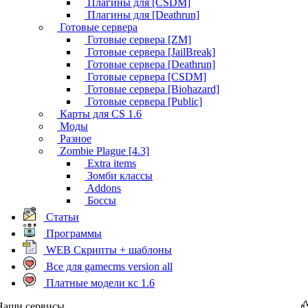
Плагины для [CSDM]
Плагины для [Deathrun]
Готовые сервера
Готовые сервера [ZM]
Готовые сервера [JailBreak]
Готовые сервера [Deathrun]
Готовые сервера [CSDM]
Готовые сервера [Biohazard]
Готовые сервера [Public]
Карты для CS 1.6
Моды
Разное
Zombie Plague [4.3]
Extra items
Зомби классы
Addons
Боссы
Статьи
Программы
WEB Скрипты + шаблоны
Все для gamecms version all
Платные модели кс 1.6
Наши сервисы