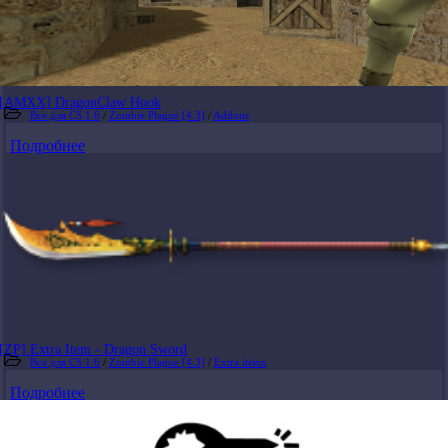
[AMXX] DragonClaw Hook
Все для CS 1.6
/
Zombie Plague [4.3]
/
Addons
Подробнее
[ZP] Extra Item - Dragon Sword
Все для CS 1.6
/
Zombie Plague [4.3]
/
Extra items
Подробнее