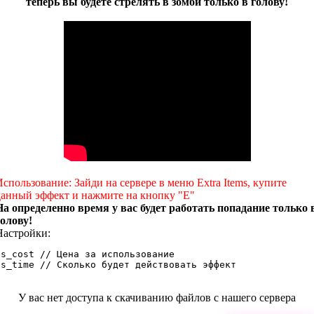
теперь вы будете стрелять в зомби только в голову!
Использование: Зайди на сервере в меню Extra Items, купите
данный эффект и нажмите на кнопку "E"
На определенно время у вас будет работать попадание только 
голову!
Настройки:
ds_cost // Цена за использование

ds_time // Сколько будет действовать эффект
У вас нет доступа к скачиванию файлов с нашего сервера