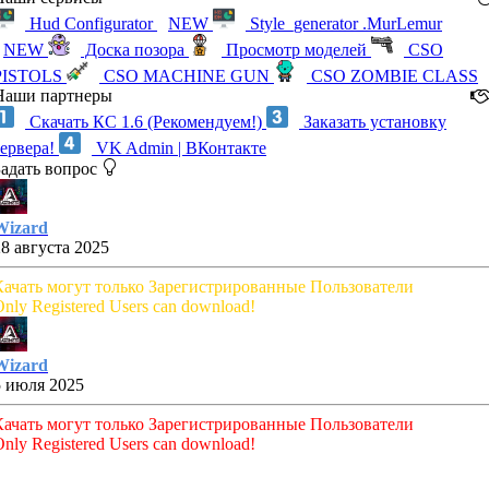
Hud Configurator
NEW
Style_generator .MurLemur
NEW
Доска позора
Просмотр моделей
CSO
PISTOLS
CSO MACHINE GUN
CSO ZOMBIE CLASS
Наши партнеры
Скачать КС 1.6 (Рекомендуем!)
Заказать установку
сервера!
VK Admin | ВКонтакте
Задать вопрос
Wizard
28 августа 2025
Качать могут только Зарегистрированные Пользователи
nly Registered Users can download!
Wizard
5 июля 2025
Качать могут только Зарегистрированные Пользователи
nly Registered Users can download!