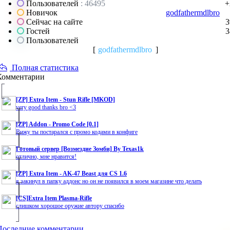
Пользователей
: 46495
+
Новичок
godfathermdlbro
Сейчас на сайте
3
Гостей
3
Пользователей
[
godfathermdlbro
]
Полная статистика
Комментарии
[ZP] Extra Item - Stun Rifle [MKOD]
very good thanks bro <3
[ZP] Addon - Promo Code [0.1]
Вижу ты постарался с промо кодами в конфиге
Готовый сервер [Возмездие Зомби] By Texas1k
отлично, мне нравится!
[ZP] Extra Item - AK-47 Beast для CS 1.6
я закинул в папку аддонс но он не появился в моем магазине что делать
[CS]Extra Item Plasma-Rifle
слишком хорошое оружие автору спасибо
Последние комментарии