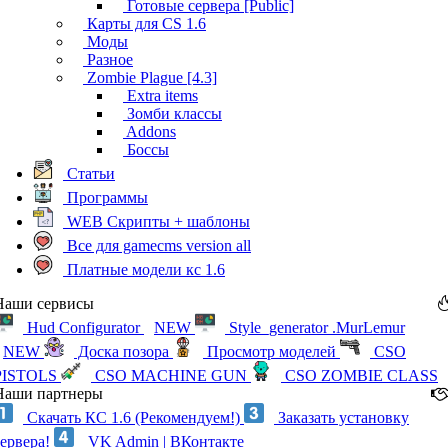
Готовые сервера [Public]
Карты для CS 1.6
Моды
Разное
Zombie Plague [4.3]
Extra items
Зомби классы
Addons
Боссы
Статьи
Программы
WEB Скрипты + шаблоны
Все для gamecms version all
Платные модели кс 1.6
Наши сервисы
Hud Configurator
NEW
Style_generator .MurLemur
NEW
Доска позора
Просмотр моделей
CSO
PISTOLS
CSO MACHINE GUN
CSO ZOMBIE CLASS
Наши партнеры
Скачать КС 1.6 (Рекомендуем!)
Заказать установку
сервера!
VK Admin | ВКонтакте