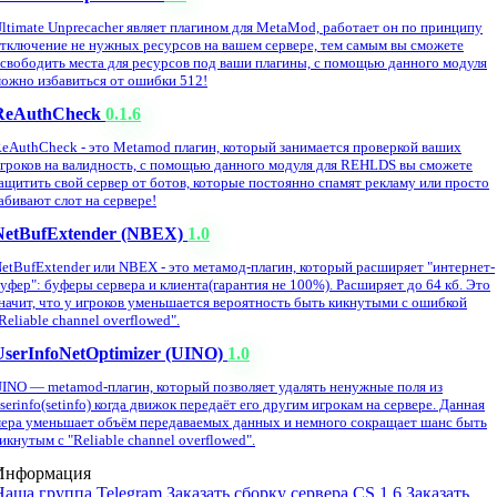
ltimate Unprecacher являет плагином для MetaMod, работает он по принципу
тключение не нужных ресурсов на вашем сервере, тем самым вы сможете
свободить места для ресурсов под ваши плагины, с помощью данного модуля
ожно избавиться от ошибки 512!
ReAuthCheck
0.1.6
eAuthCheck - это Metamod плагин, который занимается проверкой ваших
гроков на валидность, с помощью данного модуля для REHLDS вы сможете
ащитить свой сервер от ботов, которые постоянно спамят рекламу или просто
абивают слот на сервере!
NetBufExtender (NBEX)
1.0
etBufExtender или NBEX - это метамод-плагин, который расширяет "интернет-
уфер": буферы сервера и клиента(гарантия не 100%). Расширяет до 64 кб. Это
начит, что у игроков уменьшается вероятность быть кикнутыми с ошибкой
Reliable channel overflowed".
UserInfoNetOptimizer (UINO)
1.0
INO — metamod-плагин, который позволяет удалять ненужные поля из
serinfo(setinfo) когда движок передаёт его другим игрокам на сервере. Данная
ера уменьшает объём передаваемых данных и немного сокращает шанс быть
икнутым с "Reliable channel overflowed".
Информация
Наша группа Telegram
Заказать сборку сервера CS 1.6
Заказать