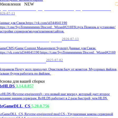
Обновления
NEW
Профессиональные услуги по CS 1.6 / серверным системам
026-07-13
анные для Связи.https://vk.com/id344641190
ttps://t.me/SysTemmmmmm Discord: Wizard#2169Услуга Помощь в установке/
астройке серверов/модов/плагинов/сайтов.
2026-07-13
GameCMS Установка Настройка
ameCMS (Game Content Management System) Данные для Связи.
ttps://vk.com/id344641190 https://t.me/SysTemmmmmm Discord: Wizard#2169
2025-07-02
Обнова Фиксы на сайте.
справили Почту всех приходит, Очистили базу от кометов, Мусорных файлов,
альше будем работать по файлам.
Основа для вашей сборки
ReHLDS
3.14.0.857
eHLDS (Reverse-engineered) - это новый шаг вперед, который дает второе
ыхание нашим серверам. ReHLDS работает в 2 раза быстрей, чем HLDS.
ReGameDLL_CS
5.28.0.756
eGameDLL_CS, Reverse-engineered mod CS - Улучшенная замена серверной