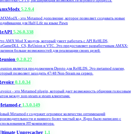
иблиотеки CS 1.6, расширяющая возможности игрового процесса.
AmxModx
5.2.9.4
MXModX - это Metamod дополнение, которое позволяет создавать новые
одификации для Half-Life на языке Pawn
ReAPI
5.26.0.338
то AMX Mod X модуль, который умеет работать с API ReHLDS,
eGameDLL_CS, ReUnion и VTC. Это предоставляет разработчикам AMXX-
лагинов больше возможностей для реализации своих целей.
Reunion
0.2.0.27
eunion является продолжением Dproto для ReHLDS. Это metamod плагин,
оторый позволяет заходить 47/48 Non-Steam на сервер.
Revoice
0.1.0.34
evoice - это Metamod plugin, который дает возможность общения голосовым
атом между non-steam и steam клиентами.
Metamod-r
1.3.0.149
овый Metamod-r содержит огромное количество оптимизаций
роизводительности и намного более чистый код. Ядро было написано с
спользованием JIT-компилятора.
Ultimate Unprecacher
1.1