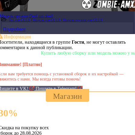
Модель оружия Duel uzi skull
Все для CS 1.6
/
Модели для CS 1.6
/
Модели оружия для CS 1.6
Подробнее
Информация
Посетители, находящиеся в группе
Гости
, не могут оставлять
комментарии к данной публикации.
Купить любую сборку или модель можно у нас в м
Внимание! [Платно]
сли вам требуется помощь с установкой сборок и их настройкой —
вяжитесь с нами. Мы всегда готовы помочь!
Пишите в VK!
Пишите в Telegram!
Магазин
30
%
Скидка на покупку всех
сборок до 28.08.2026