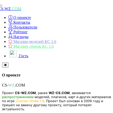
Toggle
CS-WZ
.COM
navigation
О проекте
Контакты
Пользователи
Рейтинг
Награды
Магазин моделей КС 1.6
Магазин сборок КС 1.6
Гость
О проекте
CS-
WZ
.COM
Проект
CS-WZ.COM
, ранее
WZ-CS.COM
, занимается
распространением
моделей, плагинов, карт и других материалов
по игре
Counter-Strike 1.6
. Проект был основан в 2009 году и
пришёл на замену другому проекту, который потерял
актуальность.