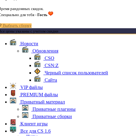
Время рандомных скидок.
Специально для тебя -
Гость
Выбрать сборку
Все цены указаны с учетом скидки
Новости
Обновления
CSO
CSN:Z
Черный список пользователей
Сайта
VIP файлы
PREMIUM файлы
Приватный материал
Приватные плагины
Приватные сборки
Клиент игры
Все для CS 1.6