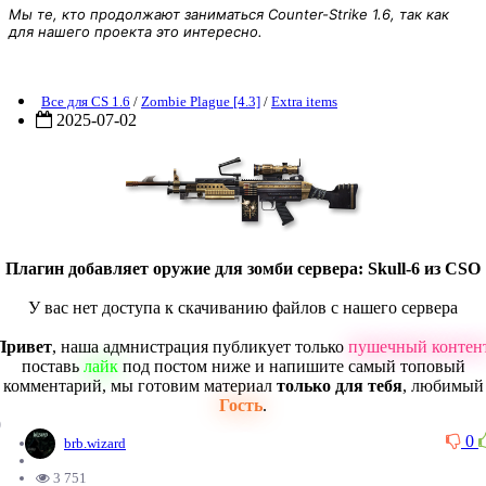
Мы те, кто продолжают заниматься Counter-Strike 1.6, так как
для нашего проекта это интересно.
ZP] Extra Item: Skull-6
Все для CS 1.6
/
Zombie Plague [4.3]
/
Extra items
2025-07-02
Плагин добавляет оружие для зомби сервера: Skull-6 из CSO
У вас нет доступа к скачиванию файлов с нашего сервера
Привет
, наша адмнистрация публикует только
пушечный контен
поставь
лайк
под постом ниже и напишите самый топовый
комментарий, мы готовим материал
только для тебя
, любимый
Гость
.
0
0
brb.wizard
3 751