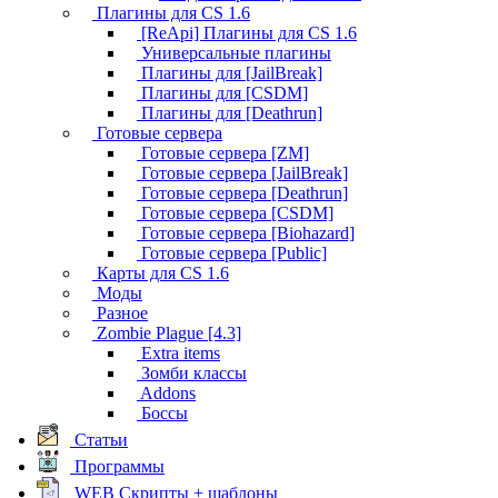
Плагины для CS 1.6
[ReApi] Плагины для CS 1.6
Универсальные плагины
Плагины для [JailBreak]
Плагины для [CSDM]
Плагины для [Deathrun]
Готовые сервера
Готовые сервера [ZM]
Готовые сервера [JailBreak]
Готовые сервера [Deathrun]
Готовые сервера [CSDM]
Готовые сервера [Biohazard]
Готовые сервера [Public]
Карты для CS 1.6
Моды
Разное
Zombie Plague [4.3]
Extra items
Зомби классы
Addons
Боссы
Статьи
Программы
WEB Скрипты + шаблоны