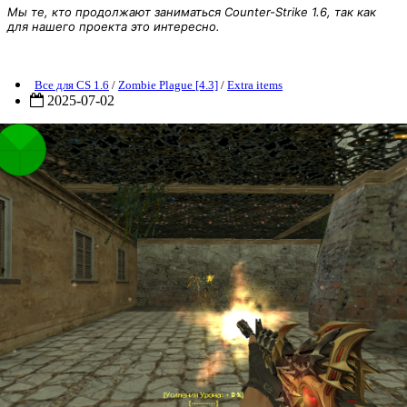
Мы те, кто продолжают заниматься Counter-Strike 1.6, так как
для нашего проекта это интересно.
ZP] Extra Item - M4A1 Dark Knight
Все для CS 1.6
/
Zombie Plague [4.3]
/
Extra items
2025-07-02