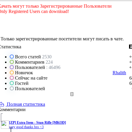
Качать могут только Зарегистрированные Пользователи
nly Registered Users can download!
Только зарегистрированные посетители могут писать в чате.
Статистика
Всего статей
2530
+
Комментариев
224
+
Пользователей
: 46496
+
Новичок
Rhalith
Сейчас на сайте
6
Гостей
6
Пользователей
[
]
Полная статистика
Комментарии
[ZP] Extra Item - Stun Rifle [MKOD]
very good thanks bro <3