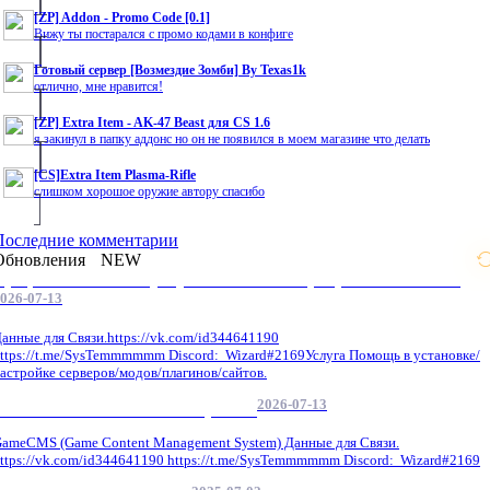
[ZP] Addon - Promo Code [0.1]
Вижу ты постарался с промо кодами в конфиге
Готовый сервер [Возмездие Зомби] By Texas1k
отлично, мне нравится!
[ZP] Extra Item - AK-47 Beast для CS 1.6
я закинул в папку аддонс но он не появился в моем магазине что делать
[CS]Extra Item Plasma-Rifle
слишком хорошое оружие автору спасибо
Последние комментарии
Обновления
NEW
Профессиональные услуги по CS 1.6 / серверным системам
026-07-13
анные для Связи.https://vk.com/id344641190
ttps://t.me/SysTemmmmmm Discord: Wizard#2169Услуга Помощь в установке/
астройке серверов/модов/плагинов/сайтов.
2026-07-13
GameCMS Установка Настройка
ameCMS (Game Content Management System) Данные для Связи.
ttps://vk.com/id344641190 https://t.me/SysTemmmmmm Discord: Wizard#2169