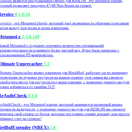
eunion является продолжением Dproto для ReHLDS. Это metamod плагин,
оторый позволяет заходить 47/48 Non-Steam на сервер.
Revoice
0.1.0.34
evoice - это Metamod plugin, который дает возможность общения голосовым
атом между non-steam и steam клиентами.
Metamod-r
1.3.0.149
овый Metamod-r содержит огромное количество оптимизаций
роизводительности и намного более чистый код. Ядро было написано с
спользованием JIT-компилятора.
Ultimate Unprecacher
1.1
ltimate Unprecacher являет плагином для MetaMod, работает он по принципу
тключение не нужных ресурсов на вашем сервере, тем самым вы сможете
свободить места для ресурсов под ваши плагины, с помощью данного модуля
ожно избавиться от ошибки 512!
ReAuthCheck
0.1.6
eAuthCheck - это Metamod плагин, который занимается проверкой ваших
гроков на валидность, с помощью данного модуля для REHLDS вы сможете
ащитить свой сервер от ботов, которые постоянно спамят рекламу или просто
абивают слот на сервере!
NetBufExtender (NBEX)
1.0