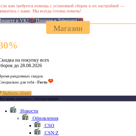
сли вам требуется помощь с установкой сборок и их настройкой —
вяжитесь с нами. Мы всегда готовы помочь!
Пишите в VK!
Пишите в Telegram!
Магазин
30
%
Скидка на покупку всех
сборок до 28.08.2026
Время рандомных скидок.
Специально для тебя -
Гость
Выбрать сборку
Все цены указаны с учетом скидки
Новости
Обновления
CSO
CSN:Z