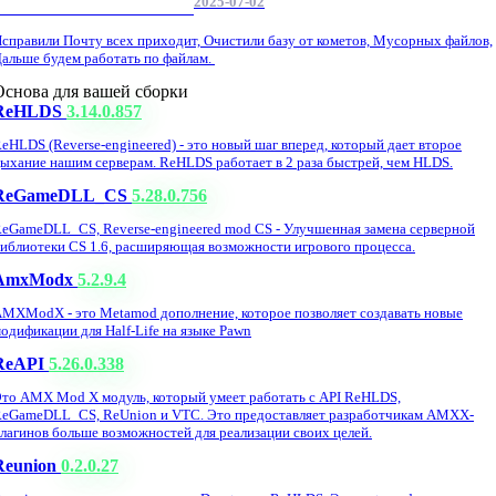
2025-07-02
Обнова Фиксы на сайте.
справили Почту всех приходит, Очистили базу от кометов, Мусорных файлов,
альше будем работать по файлам.
Основа для вашей сборки
ReHLDS
3.14.0.857
eHLDS (Reverse-engineered) - это новый шаг вперед, который дает второе
ыхание нашим серверам. ReHLDS работает в 2 раза быстрей, чем HLDS.
ReGameDLL_CS
5.28.0.756
eGameDLL_CS, Reverse-engineered mod CS - Улучшенная замена серверной
иблиотеки CS 1.6, расширяющая возможности игрового процесса.
AmxModx
5.2.9.4
MXModX - это Metamod дополнение, которое позволяет создавать новые
одификации для Half-Life на языке Pawn
ReAPI
5.26.0.338
то AMX Mod X модуль, который умеет работать с API ReHLDS,
eGameDLL_CS, ReUnion и VTC. Это предоставляет разработчикам AMXX-
лагинов больше возможностей для реализации своих целей.
Reunion
0.2.0.27