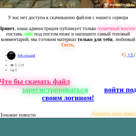
У вас нет доступа к скачиванию файлов с нашего сервера
Привет
, наша адмнистрация публикует только
пушечный контен
поставь
лайк
под постом ниже и напишите самый топовый
комментарий, мы готовим материал
только для тебя
, любимый
Гость
.
0
+3
brb.wizard
6 518
0
Что бы скачать файл
с нашего сайта, ва
нужно
зарегистрироваться
или
войти по
своим логином!
Добавить свою новос
Похожие новости