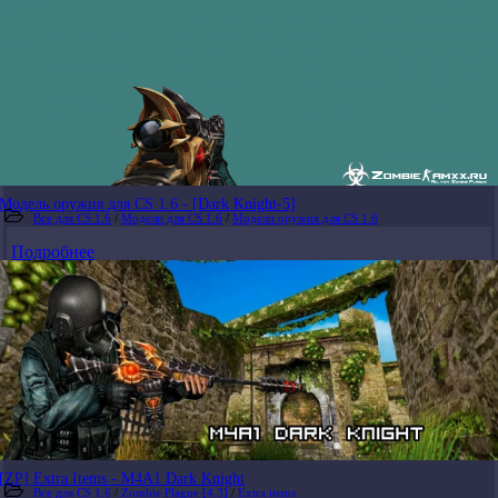
Модель оружия для CS 1.6 - [Dark Knight-5]
Все для CS 1.6
/
Модели для CS 1.6
/
Модели оружия для CS 1.6
Подробнее
[ZP] Extra Items - M4A1 Dark Knight
Все для CS 1.6
/
Zombie Plague [4.3]
/
Extra items