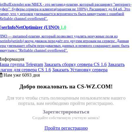
etBufExtender или NBEX - это метамод-плагин, который расширяет "интернет-
уфер": буферы сервера и клиента(гарантия не 100%). Расширяет до 64 кб. Это
начит, что у игроков уменьшается вероятность быть кикнутыми с ошибкой
Reliable channel overflowed".
UserInfoNetOptimizer (UINO)
1.0
INO — metamod-плагин, который позволяет удалять ненужные поля из
serinfo(setinfo) когда движок передаёт его другим игрокам на сервере. Данная
ера уменьшает объём передаваемых данных и немного сокращает шанс быть
икнутым с "Reliable channel overflowed".
Информация
Наша группа Telegram
Заказать сборку сервера CS 1.6
Заказать
плагин для сервера CS 1.6
Заказать Установку сервера
Нам уже 6093 дня
Добро пожаловать на CS-WZ.COM!
Для того чтобы стать полноценным пользователем нашего
портала, вам необходимо пройти регистрацию.
Зарегистрироваться
Создайте собственную учетную запись!
Пройти регистрацию