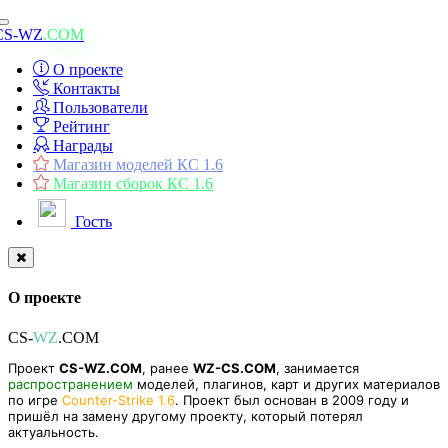
Toggle
CS-WZ
.COM
navigation
О проекте
Контакты
Пользователи
Рейтинг
Награды
Магазин моделей КС 1.6
Магазин сборок КС 1.6
Гость
О проекте
CS-
WZ
.COM
Проект
CS-WZ.COM
, ранее
WZ-CS.COM
, занимается
распространением
моделей, плагинов, карт и других материалов
по игре
Counter-Strike 1.6
. Проект был основан в 2009 году и
пришёл на замену другому проекту, который потерял
актуальность.