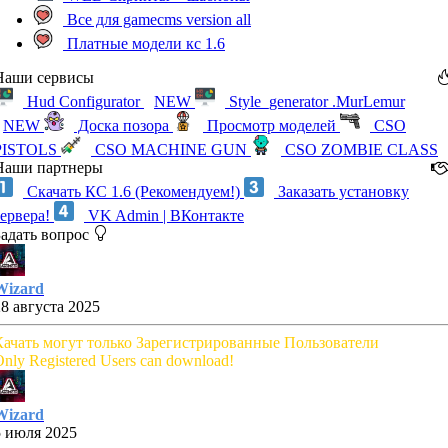
Все для gamecms version all
Платные модели кс 1.6
Наши сервисы
Hud Configurator
NEW
Style_generator .MurLemur
NEW
Доска позора
Просмотр моделей
CSO
PISTOLS
CSO MACHINE GUN
CSO ZOMBIE CLASS
Наши партнеры
Скачать КС 1.6 (Рекомендуем!)
Заказать установку
сервера!
VK Admin | ВКонтакте
Задать вопрос
Wizard
28 августа 2025
Качать могут только Зарегистрированные Пользователи
nly Registered Users can download!
Wizard
5 июля 2025