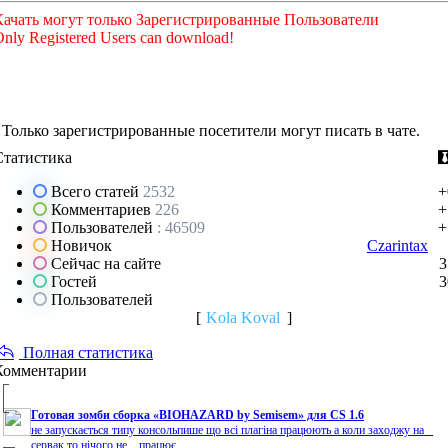
Качать могут только Зарегистрированные Пользователи
nly Registered Users can download!
Только зарегистрированные посетители могут писать в чате.
Статистика
Всего статей
2532
+
Комментариев
226
+
Пользователей
: 46509
+
Новичок
Czarintax
Сейчас на сайте
3
Гостей
3
Пользователей
[
Kola Koval
]
Полная статистика
Комментарии
Готовая зомби сборка «BIOHAZARD by Semisem» для CS 1.6
не запускається типу консольпише що всі плагіна працюють а коли заходжу на
сервак то нічого не працює