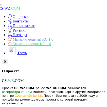
Toggle
CS-WZ
.COM
navigation
О проекте
Контакты
Пользователи
Рейтинг
Награды
Магазин моделей КС 1.6
Магазин сборок КС 1.6
Гость
О проекте
CS-
WZ
.COM
Проект
CS-WZ.COM
, ранее
WZ-CS.COM
, занимается
распространением
моделей, плагинов, карт и других материалов
по игре
Counter-Strike 1.6
. Проект был основан в 2009 году и
пришёл на замену другому проекту, который потерял
актуальность.