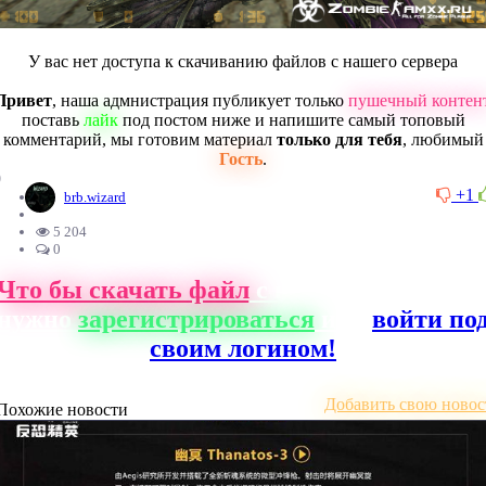
У вас нет доступа к скачиванию файлов с нашего сервера
Привет
, наша адмнистрация публикует только
пушечный контен
поставь
лайк
под постом ниже и напишите самый топовый
комментарий, мы готовим материал
только для тебя
, любимый
Гость
.
0
+1
brb.wizard
5 204
0
Что бы скачать файл
с нашего сайта, ва
нужно
зарегистрироваться
или
войти по
своим логином!
Добавить свою новос
Похожие новости