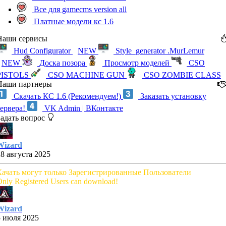
Все для gamecms version all
Платные модели кс 1.6
Наши сервисы
Hud Configurator
NEW
Style_generator .MurLemur
NEW
Доска позора
Просмотр моделей
CSO
PISTOLS
CSO MACHINE GUN
CSO ZOMBIE CLASS
Наши партнеры
Скачать КС 1.6 (Рекомендуем!)
Заказать установку
сервера!
VK Admin | ВКонтакте
Задать вопрос
Wizard
28 августа 2025
Качать могут только Зарегистрированные Пользователи
nly Registered Users can download!
Wizard
5 июля 2025