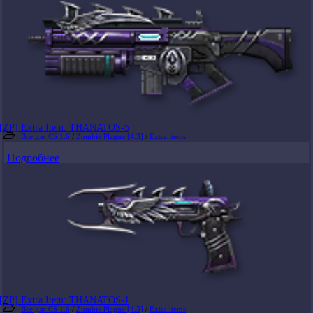
[ZP] Extra Item: THANATOS-5
Все для CS 1.6
/
Zombie Plague [4.3]
/
Extra items
Подробнее
[ZP] Extra Item: THANATOS-1
Все для CS 1.6
/
Zombie Plague [4.3]
/
Extra items