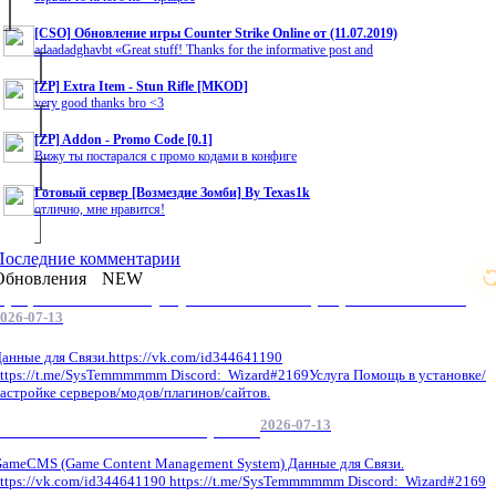
[CSO] Обновление игры Counter Strike Online от (11.07.2019)
adaadadghavbt «Great stuff! Thanks for the informative post and
[ZP] Extra Item - Stun Rifle [MKOD]
very good thanks bro <3
[ZP] Addon - Promo Code [0.1]
Вижу ты постарался с промо кодами в конфиге
Готовый сервер [Возмездие Зомби] By Texas1k
отлично, мне нравится!
Последние комментарии
Обновления
NEW
Профессиональные услуги по CS 1.6 / серверным системам
026-07-13
анные для Связи.https://vk.com/id344641190
ttps://t.me/SysTemmmmmm Discord: Wizard#2169Услуга Помощь в установке/
астройке серверов/модов/плагинов/сайтов.
2026-07-13
GameCMS Установка Настройка
ameCMS (Game Content Management System) Данные для Связи.
ttps://vk.com/id344641190 https://t.me/SysTemmmmmm Discord: Wizard#2169