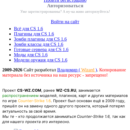
Пройти регистрацию
Авторизоваться
Уже зарегистрированны? А ну-ка живо авторизуйтесь!
Войти на сайт
Всё для CS 1.6
Плагины для CS 1.6
Зомби плагины для CS 1.6
Зомби классы для CS 1.6
Готовые сервера для CS 1.6
Моды для CS 1.6
Модели оружия для CS 1.6
2009-2026
Сайт разработал
Владимир (
Wizard
)
.
Копирование
материала без источника на наш ресурс - запрещено!
Проект
CS-WZ.COM
, ранее
WZ-CS.RU
, занимается
распространением
моделей, плагинов, карт и других материалов
по игре
Counter-Strike 1.6
. Проект был основан ещё в 2009 году,
пришёл он на замену одного другого проекта, который потерял
актуальность за своё время.
Мы те - кто продолжается заниматься Counter-Strike 1.6, так как
для нашего проекта это интересно.