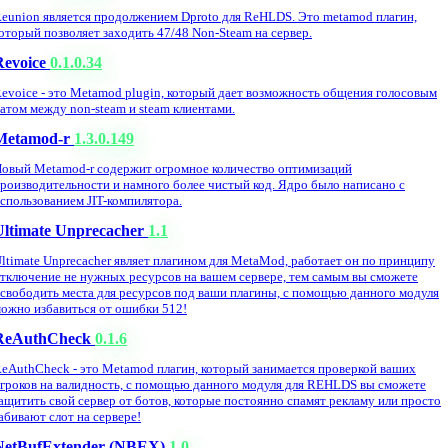
eunion является продолжением Dproto для ReHLDS. Это metamod плагин,
оторый позволяет заходить 47/48 Non-Steam на сервер.
Revoice
0.1.0.34
evoice - это Metamod plugin, который дает возможность общения голосовым
атом между non-steam и steam клиентами.
Metamod-r
1.3.0.149
овый Metamod-r содержит огромное количество оптимизаций
роизводительности и намного более чистый код. Ядро было написано с
спользованием JIT-компилятора.
Ultimate Unprecacher
1.1
ltimate Unprecacher являет плагином для MetaMod, работает он по принципу
тключение не нужных ресурсов на вашем сервере, тем самым вы сможете
свободить места для ресурсов под ваши плагины, с помощью данного модуля
ожно избавиться от ошибки 512!
ReAuthCheck
0.1.6
eAuthCheck - это Metamod плагин, который занимается проверкой ваших
гроков на валидность, с помощью данного модуля для REHLDS вы сможете
ащитить свой сервер от ботов, которые постоянно спамят рекламу или просто
абивают слот на сервере!
NetBufExtender (NBEX)
1.0