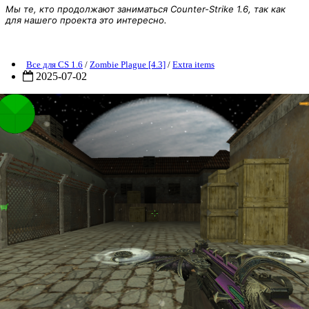
Мы те, кто продолжают заниматься Counter-Strike 1.6, так как
для нашего проекта это интересно.
ZP] Extra Item - Thanatos-3
Все для CS 1.6
/
Zombie Plague [4.3]
/
Extra items
2025-07-02