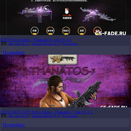
[CSO] Exra Items - Thanatos-3 для CS 1.6
Все для CS 1.6
/
Zombie Plague [4.3]
/
Extra items
Подробнее
[CSO LIKE] [ZP] Extra Items - Thanatos-7 для CS 1.6
Все для CS 1.6
/
Zombie Plague [4.3]
/
Extra items
Подробнее