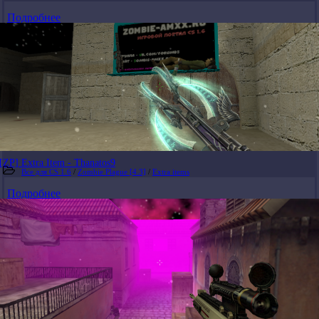
Подробнее
[ZP] Extra Item - Thanatos9
Все для CS 1.6
/
Zombie Plague [4.3]
/
Extra items
Подробнее