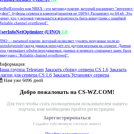
etBufExtender или NBEX - это метамод-плагин, который расширяет "интернет-
уфер": буферы сервера и клиента(гарантия не 100%). Расширяет до 64 кб. Это
начит, что у игроков уменьшается вероятность быть кикнутыми с ошибкой
Reliable channel overflowed".
UserInfoNetOptimizer (UINO)
1.0
INO — metamod-плагин, который позволяет удалять ненужные поля из
serinfo(setinfo) когда движок передаёт его другим игрокам на сервере. Данная
ера уменьшает объём передаваемых данных и немного сокращает шанс быть
икнутым с "Reliable channel overflowed".
Информация
Наша группа Telegram
Заказать сборку сервера CS 1.6
Заказать
плагин для сервера CS 1.6
Заказать Установку сервера
Нам уже 6096 дней
Добро пожаловать на CS-WZ.COM!
Для того чтобы стать полноценным пользователем нашего
портала, вам необходимо пройти регистрацию.
Зарегистрироваться
Создайте собственную учетную запись!