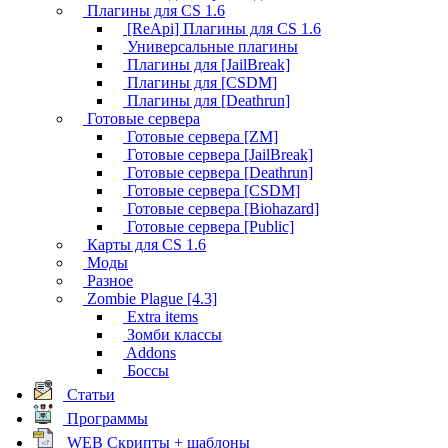
Плагины для CS 1.6
[ReApi] Плагины для CS 1.6
Универсальные плагины
Плагины для [JailBreak]
Плагины для [CSDM]
Плагины для [Deathrun]
Готовые сервера
Готовые сервера [ZM]
Готовые сервера [JailBreak]
Готовые сервера [Deathrun]
Готовые сервера [CSDM]
Готовые сервера [Biohazard]
Готовые сервера [Public]
Карты для CS 1.6
Моды
Разное
Zombie Plague [4.3]
Extra items
Зомби классы
Addons
Боссы
Статьи
Программы
WEB Скрипты + шаблоны