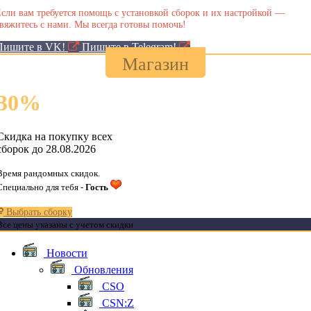
сли вам требуется помощь с установкой сборок и их настройкой —
вяжитесь с нами. Мы всегда готовы помочь!
Пишите в VK!
Пишите в Telegram!
Магазин
30
%
Скидка на покупку всех
сборок до 28.08.2026
Время рандомных скидок.
Специально для тебя -
Гость
Выбрать сборку
Все цены указаны с учетом скидки
Новости
Обновления
CSO
CSN:Z