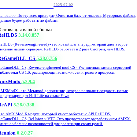
2025-07-02
Обнова Фиксы на сайте.
справили Почту всех приходит, Очистили базу от кометов, Мусорных файлов,
альше будем работать по файлам.
Основа для вашей сборки
ReHLDS
3.14.0.857
eHLDS (Reverse-engineered) - это новый шаг вперед, который дает второе
ыхание нашим серверам. ReHLDS работает в 2 раза быстрей, чем HLDS.
ReGameDLL_CS
5.28.0.756
eGameDLL_CS, Reverse-engineered mod CS - Улучшенная замена серверной
иблиотеки CS 1.6, расширяющая возможности игрового процесса.
AmxModx
5.2.9.4
MXModX - это Metamod дополнение, которое позволяет создавать новые
одификации для Half-Life на языке Pawn
ReAPI
5.26.0.338
то AMX Mod X модуль, который умеет работать с API ReHLDS,
eGameDLL_CS, ReUnion и VTC. Это предоставляет разработчикам AMXX-
лагинов больше возможностей для реализации своих целей.
Reunion
0.2.0.27