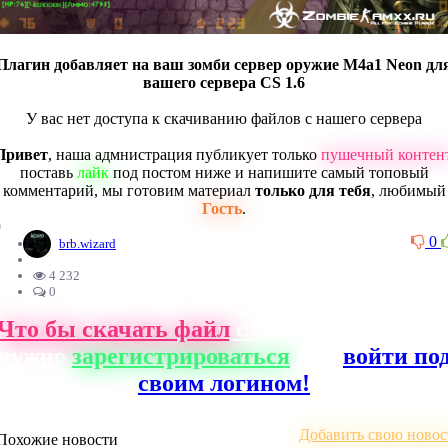
Плагин добавляет на ваш зомби сервер оружие M4a1 Neon дл
вашего сервера CS 1.6
У вас нет доступа к скачиванию файлов с нашего сервера
Привет
, наша адмнистрация публикует только
пушечный контен
поставь
лайк
под постом ниже и напишите самый топовый
комментарий, мы готовим материал
только для тебя
, любимый
Гость
.
0
0
brb.wizard
4 232
0
Что бы скачать файл
с нашего сайта, ва
нужно
зарегистрироваться
или
войти по
своим логином!
Добавить свою новос
Похожие новости