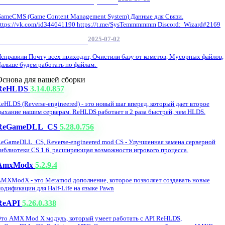
GameCMS Установка Настройка
ameCMS (Game Content Management System) Данные для Связи.
ttps://vk.com/id344641190 https://t.me/SysTemmmmmm Discord: Wizard#2169
2025-07-02
Обнова Фиксы на сайте.
справили Почту всех приходит, Очистили базу от кометов, Мусорных файлов,
альше будем работать по файлам.
Основа для вашей сборки
ReHLDS
3.14.0.857
eHLDS (Reverse-engineered) - это новый шаг вперед, который дает второе
ыхание нашим серверам. ReHLDS работает в 2 раза быстрей, чем HLDS.
ReGameDLL_CS
5.28.0.756
eGameDLL_CS, Reverse-engineered mod CS - Улучшенная замена серверной
иблиотеки CS 1.6, расширяющая возможности игрового процесса.
AmxModx
5.2.9.4
MXModX - это Metamod дополнение, которое позволяет создавать новые
одификации для Half-Life на языке Pawn
ReAPI
5.26.0.338
то AMX Mod X модуль, который умеет работать с API ReHLDS,