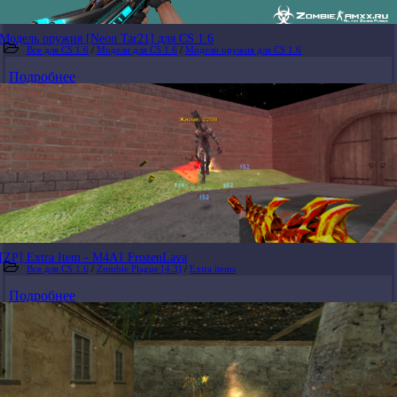
Модель оружия [Neon Tar21] для CS 1.6
Все для CS 1.6
/
Модели для CS 1.6
/
Модели оружия для CS 1.6
Подробнее
[ZP] Extra Item - M4A1 FrozenLava
Все для CS 1.6
/
Zombie Plague [4.3]
/
Extra items
Подробнее