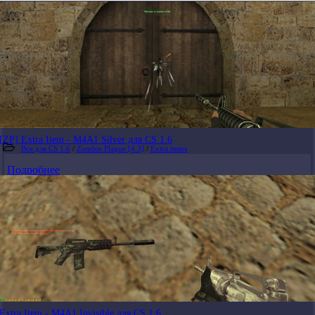
[ZP] Extra Item - M4A1 Silver для CS 1.6
Все для CS 1.6
/
Zombie Plague [4.3]
/
Extra items
Подробнее
Extra Item - M4A1 Invisible для CS 1.6