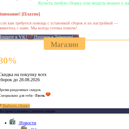
Купить любую сборку или модель можно у нас в ма
Внимание! [Платно]
сли вам требуется помощь с установкой сборок и их настройкой —
вяжитесь с нами. Мы всегда готовы помочь!
Пишите в VK!
Пишите в Telegram!
Магазин
30
%
Скидка на покупку всех
сборок до 28.08.2026
Время рандомных скидок.
Специально для тебя -
Гость
Выбрать сборку
Все цены указаны с учетом скидки
Новости