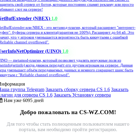
ащитить свой сервер от ботов, которые постоянно спамят рекламу или просто
абивают слот на сервере!
NetBufExtender (NBEX)
1.0
etBufExtender или NBEX - это метамод-плагин, который расширяет "интернет-
уфер": буферы сервера и клиента(гарантия не 100%). Расширяет до 64 кб. Это
начит, что у игроков уменьшается вероятность быть кикнутыми с ошибкой
Reliable channel overflowed".
UserInfoNetOptimizer (UINO)
1.0
INO — metamod-плагин, который позволяет удалять ненужные поля из
serinfo(setinfo) когда движок передаёт его другим игрокам на сервере. Данная
ера уменьшает объём передаваемых данных и немного сокращает шанс быть
икнутым с "Reliable channel overflowed".
Информация
Наша группа Telegram
Заказать сборку сервера CS 1.6
Заказать
плагин для сервера CS 1.6
Заказать Установку сервера
Нам уже 6095 дней
Добро пожаловать на CS-WZ.COM!
Для того чтобы стать полноценным пользователем нашего
портала, вам необходимо пройти регистрацию.