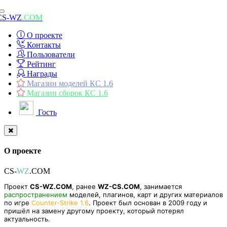
Toggle
CS-WZ
.COM
navigation
О проекте
Контакты
Пользователи
Рейтинг
Награды
Магазин моделей КС 1.6
Магазин сборок КС 1.6
Гость
О проекте
CS-
WZ
.COM
Проект
CS-WZ.COM
, ранее
WZ-CS.COM
, занимается
распространением
моделей, плагинов, карт и других материалов
по игре
Counter-Strike 1.6
. Проект был основан в 2009 году и
пришёл на замену другому проекту, который потерял
актуальность.