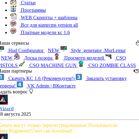
Статьи
Программы
WEB Скрипты + шаблоны
Все для gamecms version all
Платные модели кс 1.6
Наши сервисы
Hud Configurator
NEW
Style_generator .MurLemur
NEW
Доска позора
Просмотр моделей
CSO
PISTOLS
CSO MACHINE GUN
CSO ZOMBIE CLASS
Наши партнеры
Скачать КС 1.6 (Рекомендуем!)
Заказать установку
сервера!
VK Admin | ВКонтакте
Задать вопрос
Wizard
28 августа 2025
Качать могут только Зарегистрированные Пользователи
nly Registered Users can download!