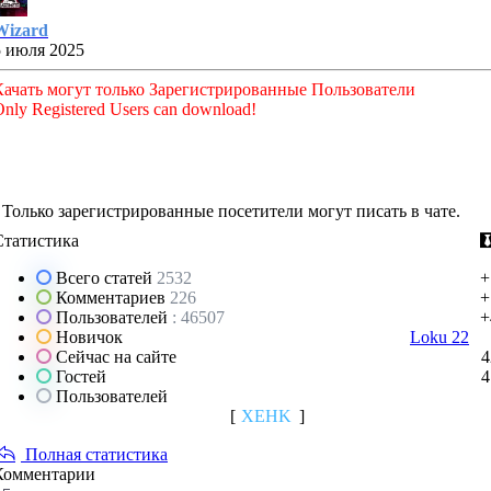
Wizard
5 июля 2025
Качать могут только Зарегистрированные Пользователи
nly Registered Users can download!
Только зарегистрированные посетители могут писать в чате.
Статистика
Всего статей
2532
+
Комментариев
226
+
Пользователей
: 46507
+
Новичок
Loku 22
Сейчас на сайте
4
Гостей
4
Пользователей
[
XEHK
]
Полная статистика
Комментарии