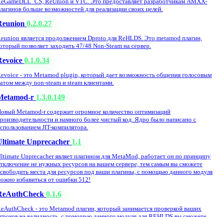
eGameDLL_CS, ReUnion и VTC. Это предоставляет разработчикам AMXX-
лагинов больше возможностей для реализации своих целей.
Reunion
0.2.0.27
eunion является продолжением Dproto для ReHLDS. Это metamod плагин,
оторый позволяет заходить 47/48 Non-Steam на сервер.
Revoice
0.1.0.34
evoice - это Metamod plugin, который дает возможность общения голосовым
атом между non-steam и steam клиентами.
Metamod-r
1.3.0.149
овый Metamod-r содержит огромное количество оптимизаций
роизводительности и намного более чистый код. Ядро было написано с
спользованием JIT-компилятора.
Ultimate Unprecacher
1.1
ltimate Unprecacher являет плагином для MetaMod, работает он по принципу
тключение не нужных ресурсов на вашем сервере, тем самым вы сможете
свободить места для ресурсов под ваши плагины, с помощью данного модуля
ожно избавиться от ошибки 512!
ReAuthCheck
0.1.6
eAuthCheck - это Metamod плагин, который занимается проверкой ваших
гроков на валидность, с помощью данного модуля для REHLDS вы сможете