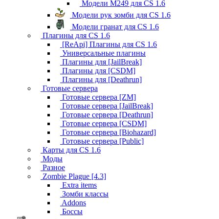
Модели M249 для CS 1.6
Модели рук зомби для CS 1.6
Модели гранат для CS 1.6
Плагины для CS 1.6
[ReApi] Плагины для CS 1.6
Универсальные плагины
Плагины для [JailBreak]
Плагины для [CSDM]
Плагины для [Deathrun]
Готовые сервера
Готовые сервера [ZM]
Готовые сервера [JailBreak]
Готовые сервера [Deathrun]
Готовые сервера [CSDM]
Готовые сервера [Biohazard]
Готовые сервера [Public]
Карты для CS 1.6
Моды
Разное
Zombie Plague [4.3]
Extra items
Зомби классы
Addons
Боссы