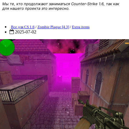
Мы те, кто продолжают заниматься Counter-Strike 1.6, так как
для нашего проекта это интересно.
ZP] Extra Item - M4a1 Neon
Все для CS 1.6
/
Zombie Plague [4.3]
/
Extra items
2025-07-02