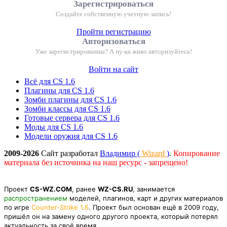
Зарегистрироваться
Создайте собственную учетную запись!
Пройти регистрацию
Авторизоваться
Уже зарегистрированны? А ну-ка живо авторизуйтесь!
Войти на сайт
Всё для CS 1.6
Плагины для CS 1.6
Зомби плагины для CS 1.6
Зомби классы для CS 1.6
Готовые сервера для CS 1.6
Моды для CS 1.6
Модели оружия для CS 1.6
2009-2026
Сайт разработал
Владимир (
Wizard
)
.
Копирование
материала без источника на наш ресурс - запрещено!
Проект
CS-WZ.COM
, ранее
WZ-CS.RU
, занимается
распространением
моделей, плагинов, карт и других материалов
по игре
Counter-Strike 1.6
. Проект был основан ещё в 2009 году,
пришёл он на замену одного другого проекта, который потерял
актуальность за своё время.