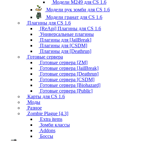
Модели M249 для CS 1.6
Модели рук зомби для CS 1.6
Модели гранат для CS 1.6
Плагины для CS 1.6
[ReApi] Плагины для CS 1.6
Универсальные плагины
Плагины для [JailBreak]
Плагины для [CSDM]
Плагины для [Deathrun]
Готовые сервера
Готовые сервера [ZM]
Готовые сервера [JailBreak]
Готовые сервера [Deathrun]
Готовые сервера [CSDM]
Готовые сервера [Biohazard]
Готовые сервера [Public]
Карты для CS 1.6
Моды
Разное
Zombie Plague [4.3]
Extra items
Зомби классы
Addons
Боссы