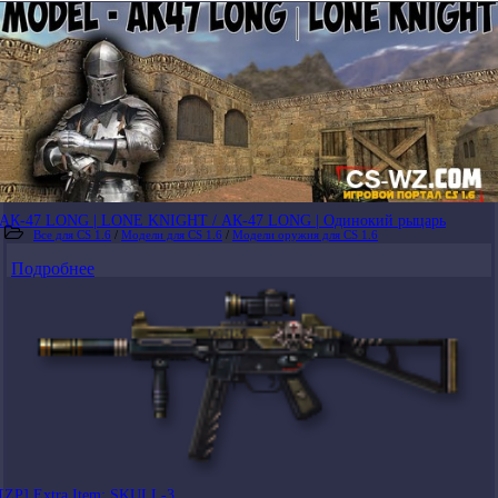
АК-47 LONG | LONE KNIGHT / АК-47 LONG | Одинокий рыцарь
Все для CS 1.6
/
Модели для CS 1.6
/
Модели оружия для CS 1.6
Подробнее
[ZP] Extra Item: SKULL-3