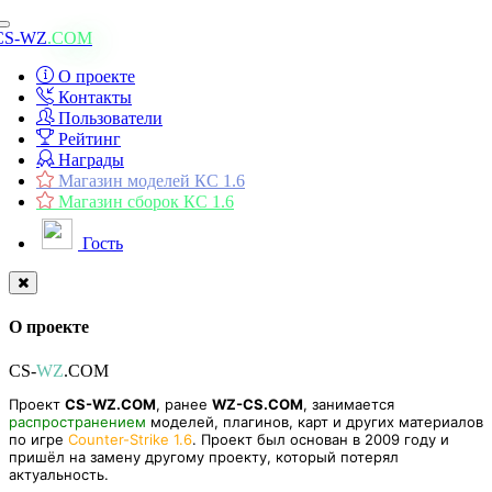
Toggle
CS-WZ
.COM
navigation
О проекте
Контакты
Пользователи
Рейтинг
Награды
Магазин моделей КС 1.6
Магазин сборок КС 1.6
Гость
О проекте
CS-
WZ
.COM
Проект
CS-WZ.COM
, ранее
WZ-CS.COM
, занимается
распространением
моделей, плагинов, карт и других материалов
по игре
Counter-Strike 1.6
. Проект был основан в 2009 году и
пришёл на замену другому проекту, который потерял
актуальность.