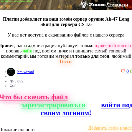
Плагин добавляет на ваш зомби сервер оружие Ak-47 Long
Skull для сервера CS 1.6
У вас нет доступа к скачиванию файлов с нашего сервера
Привет
, наша адмнистрация публикует только
пушечный контен
поставь
лайк
под постом ниже и напишите самый топовый
комментарий, мы готовим материал
только для тебя
, любимый
Гость
.
0
0
brb.wizard
5 089
0
Что бы скачать файл
с нашего сайта, ва
нужно
зарегистрироваться
или
войти по
своим логином!
Добавить свою новос
Похожие новости