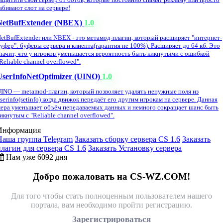
абивают слот на сервере!
NetBufExtender (NBEX)
1.0
etBufExtender или NBEX - это метамод-плагин, который расширяет "интернет-
уфер": буферы сервера и клиента(гарантия не 100%). Расширяет до 64 кб. Это
начит, что у игроков уменьшается вероятность быть кикнутыми с ошибкой
Reliable channel overflowed".
UserInfoNetOptimizer (UINO)
1.0
INO — metamod-плагин, который позволяет удалять ненужные поля из
serinfo(setinfo) когда движок передаёт его другим игрокам на сервере. Данная
ера уменьшает объём передаваемых данных и немного сокращает шанс быть
икнутым с "Reliable channel overflowed".
Информация
Наша группа Telegram
Заказать сборку сервера CS 1.6
Заказать
плагин для сервера CS 1.6
Заказать Установку сервера
Нам уже 6092 дня
Добро пожаловать на CS-WZ.COM!
Для того чтобы стать полноценным пользователем нашего
портала, вам необходимо пройти регистрацию.
Зарегистрироваться