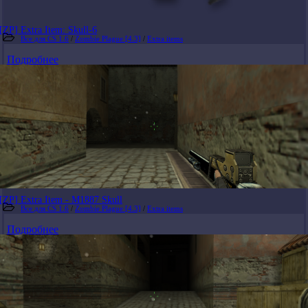
[ZP] Extra Item: Skull-6
Все для CS 1.6
/
Zombie Plague [4.3]
/
Extra items
Подробнее
[ZP] Extra Item - M1887 Skull
Все для CS 1.6
/
Zombie Plague [4.3]
/
Extra items
Подробнее