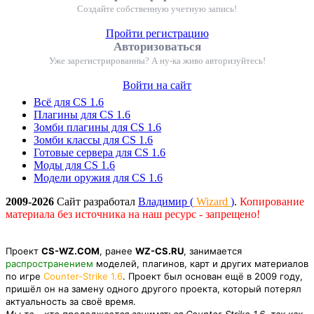
Создайте собственную учетную запись!
Пройти регистрацию
Авторизоваться
Уже зарегистрированны? А ну-ка живо авторизуйтесь!
Войти на сайт
Всё для CS 1.6
Плагины для CS 1.6
Зомби плагины для CS 1.6
Зомби классы для CS 1.6
Готовые сервера для CS 1.6
Моды для CS 1.6
Модели оружия для CS 1.6
2009-2026
Сайт разработал
Владимир (
Wizard
)
.
Копирование
материала без источника на наш ресурс - запрещено!
Проект
CS-WZ.COM
, ранее
WZ-CS.RU
, занимается
распространением
моделей, плагинов, карт и других материалов
по игре
Counter-Strike 1.6
. Проект был основан ещё в 2009 году,
пришёл он на замену одного другого проекта, который потерял
актуальность за своё время.
Мы те - кто продолжается заниматься Counter-Strike 1.6, так как