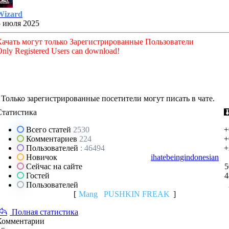
Wizard
5 июля 2025
Качать могут только Зарегистрированные Пользователи
nly Registered Users can download!
Только зарегистрированные посетители могут писать в чате.
Статистика
Всего статей
2530
+
Комментариев
224
+
Пользователей
: 46494
+
Новичок
ihatebeingindonesian
Сейчас на сайте
5
Гостей
4
Пользователей
[
Mang
PUSHKIN FREAK
]
Полная статистика
Комментарии