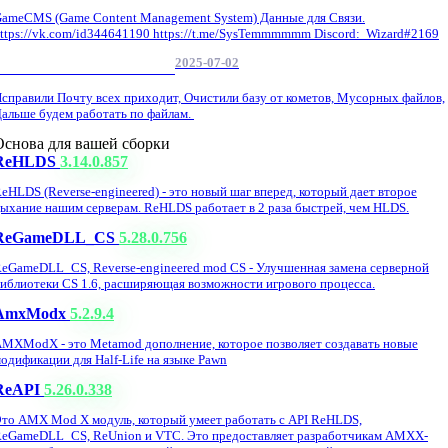
ameCMS (Game Content Management System) Данные для Связи.
ttps://vk.com/id344641190 https://t.me/SysTemmmmmm Discord: Wizard#2169
2025-07-02
Обнова Фиксы на сайте.
справили Почту всех приходит, Очистили базу от кометов, Мусорных файлов,
альше будем работать по файлам.
Основа для вашей сборки
ReHLDS
3.14.0.857
eHLDS (Reverse-engineered) - это новый шаг вперед, который дает второе
ыхание нашим серверам. ReHLDS работает в 2 раза быстрей, чем HLDS.
ReGameDLL_CS
5.28.0.756
eGameDLL_CS, Reverse-engineered mod CS - Улучшенная замена серверной
иблиотеки CS 1.6, расширяющая возможности игрового процесса.
AmxModx
5.2.9.4
MXModX - это Metamod дополнение, которое позволяет создавать новые
одификации для Half-Life на языке Pawn
ReAPI
5.26.0.338
то AMX Mod X модуль, который умеет работать с API ReHLDS,
eGameDLL_CS, ReUnion и VTC. Это предоставляет разработчикам AMXX-