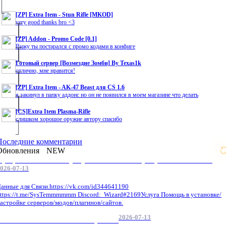
[ZP] Extra Item - Stun Rifle [MKOD]
very good thanks bro <3
[ZP] Addon - Promo Code [0.1]
Вижу ты постарался с промо кодами в конфиге
Готовый сервер [Возмездие Зомби] By Texas1k
отлично, мне нравится!
[ZP] Extra Item - AK-47 Beast для CS 1.6
я закинул в папку аддонс но он не появился в моем магазине что делать
[CS]Extra Item Plasma-Rifle
слишком хорошое оружие автору спасибо
Последние комментарии
Обновления
NEW
Профессиональные услуги по CS 1.6 / серверным системам
026-07-13
анные для Связи.https://vk.com/id344641190
ttps://t.me/SysTemmmmmm Discord: Wizard#2169Услуга Помощь в установке/
астройке серверов/модов/плагинов/сайтов.
2026-07-13
GameCMS Установка Настройка