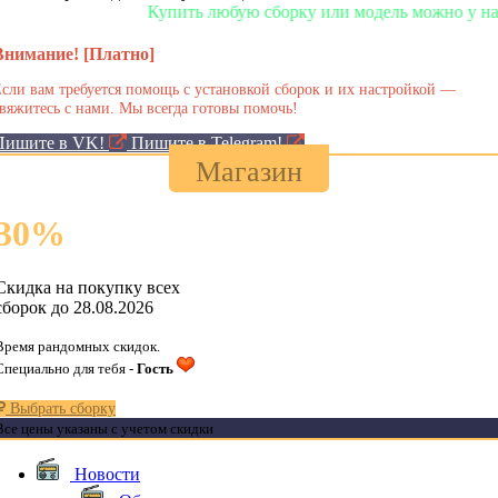
Купить любую сборку или модель можно у нас в ма
Внимание! [Платно]
сли вам требуется помощь с установкой сборок и их настройкой —
вяжитесь с нами. Мы всегда готовы помочь!
Пишите в VK!
Пишите в Telegram!
Магазин
30
%
Скидка на покупку всех
сборок до 28.08.2026
Время рандомных скидок.
Специально для тебя -
Гость
Выбрать сборку
Все цены указаны с учетом скидки
Новости