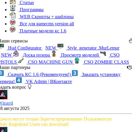
Статьи
Программы
WEB Скрипты + шаблоны
Все для gamecms version all
Платные модели кс 1.6
Наши сервисы
Hud Configurator
NEW
Style_generator .MurLemur
NEW
Доска позора
Просмотр моделей
CSO
PISTOLS
CSO MACHINE GUN
CSO ZOMBIE CLASS
Наши партнеры
Скачать КС 1.6 (Рекомендуем!)
Заказать установку
сервера!
VK Admin | ВКонтакте
Задать вопрос
Wizard
28 августа 2025
Качать могут только Зарегистрированные Пользователи
nly Registered Users can download!