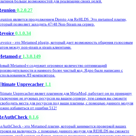
лагинов больше возможностей для реализации своих целей.
Reunion
0.2.0.27
eunion является продолжением Dproto для ReHLDS. Это metamod плагин,
оторый позволяет заходить 47/48 Non-Steam на сервер.
Revoice
0.1.0.34
evoice - это Metamod plugin, который дает возможность общения голосовым
атом между non-steam и steam клиентами.
Metamod-r
1.3.0.149
овый Metamod-r содержит огромное количество оптимизаций
роизводительности и намного более чистый код. Ядро было написано с
спользованием JIT-компилятора.
Ultimate Unprecacher
1.1
ltimate Unprecacher являет плагином для MetaMod, работает он по принципу
тключение не нужных ресурсов на вашем сервере, тем самым вы сможете
свободить места для ресурсов под ваши плагины, с помощью данного модуля
ожно избавиться от ошибки 512!
ReAuthCheck
0.1.6
eAuthCheck - это Metamod плагин, который занимается проверкой ваших
гроков на валидность, с помощью данного модуля для REHLDS вы сможете
ащитить свой сервер от ботов, которые постоянно спамят рекламу или просто