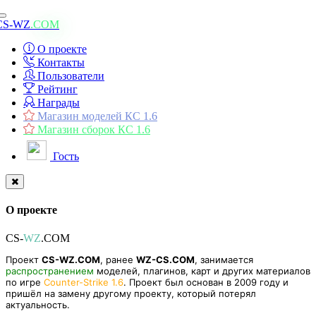
Toggle
CS-WZ
.COM
navigation
О проекте
Контакты
Пользователи
Рейтинг
Награды
Магазин моделей КС 1.6
Магазин сборок КС 1.6
Гость
О проекте
CS-
WZ
.COM
Проект
CS-WZ.COM
, ранее
WZ-CS.COM
, занимается
распространением
моделей, плагинов, карт и других материалов
по игре
Counter-Strike 1.6
. Проект был основан в 2009 году и
пришёл на замену другому проекту, который потерял
актуальность.