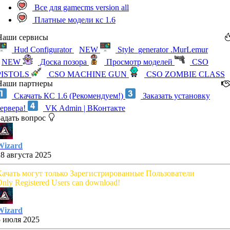
Все для gamecms version all
Платные модели кс 1.6
Наши сервисы
Hud Configurator
NEW
Style_generator .MurLemur
NEW
Доска позора
Просмотр моделей
CSO
PISTOLS
CSO MACHINE GUN
CSO ZOMBIE CLASS
Наши партнеры
Скачать КС 1.6 (Рекомендуем!)
Заказать установку
сервера!
VK Admin | ВКонтакте
Задать вопрос
Wizard
28 августа 2025
Качать могут только Зарегистрированные Пользователи
nly Registered Users can download!
Wizard
5 июля 2025