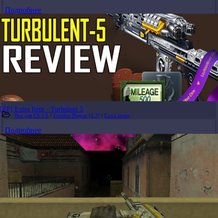
Подробнее
[ZP] Extra Item - Turbulent 5
Все для CS 1.6
/
Zombie Plague [4.3]
/
Extra items
Подробнее