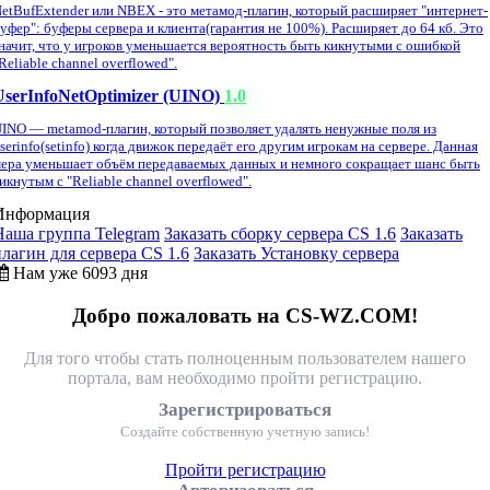
etBufExtender или NBEX - это метамод-плагин, который расширяет "интернет-
уфер": буферы сервера и клиента(гарантия не 100%). Расширяет до 64 кб. Это
начит, что у игроков уменьшается вероятность быть кикнутыми с ошибкой
Reliable channel overflowed".
UserInfoNetOptimizer (UINO)
1.0
INO — metamod-плагин, который позволяет удалять ненужные поля из
serinfo(setinfo) когда движок передаёт его другим игрокам на сервере. Данная
ера уменьшает объём передаваемых данных и немного сокращает шанс быть
икнутым с "Reliable channel overflowed".
Информация
Наша группа Telegram
Заказать сборку сервера CS 1.6
Заказать
плагин для сервера CS 1.6
Заказать Установку сервера
Нам уже 6093 дня
Добро пожаловать на CS-WZ.COM!
Для того чтобы стать полноценным пользователем нашего
портала, вам необходимо пройти регистрацию.
Зарегистрироваться
Создайте собственную учетную запись!
Пройти регистрацию