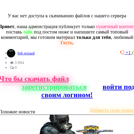
У вас нет доступа к скачиванию файлов с нашего сервера
Привет
, наша адмнистрация публикует только
пушечный контен
поставь
лайк
под постом ниже и напишите самый топовый
комментарий, мы готовим материал
только для тебя
, любимый
Гость
.
0
+1
brb.wizard
3 994
0
Что бы скачать файл
с нашего сайта, ва
нужно
зарегистрироваться
или
войти по
своим логином!
Добавить свою новос
Похожие новости