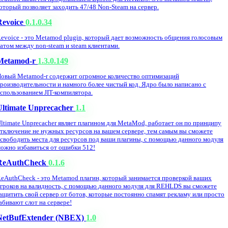
оторый позволяет заходить 47/48 Non-Steam на сервер.
Revoice
0.1.0.34
evoice - это Metamod plugin, который дает возможность общения голосовым
атом между non-steam и steam клиентами.
Metamod-r
1.3.0.149
овый Metamod-r содержит огромное количество оптимизаций
роизводительности и намного более чистый код. Ядро было написано с
спользованием JIT-компилятора.
Ultimate Unprecacher
1.1
ltimate Unprecacher являет плагином для MetaMod, работает он по принципу
тключение не нужных ресурсов на вашем сервере, тем самым вы сможете
свободить места для ресурсов под ваши плагины, с помощью данного модуля
ожно избавиться от ошибки 512!
ReAuthCheck
0.1.6
eAuthCheck - это Metamod плагин, который занимается проверкой ваших
гроков на валидность, с помощью данного модуля для REHLDS вы сможете
ащитить свой сервер от ботов, которые постоянно спамят рекламу или просто
абивают слот на сервере!
NetBufExtender (NBEX)
1.0