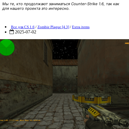
Мы те, кто продолжают заниматься Counter-Strike 1.6, так как
для нашего проекта это интересно.
ZP] Extra Item - Turbulent 1
Все для CS 1.6
/
Zombie Plague [4.3]
/
Extra items
2025-07-02