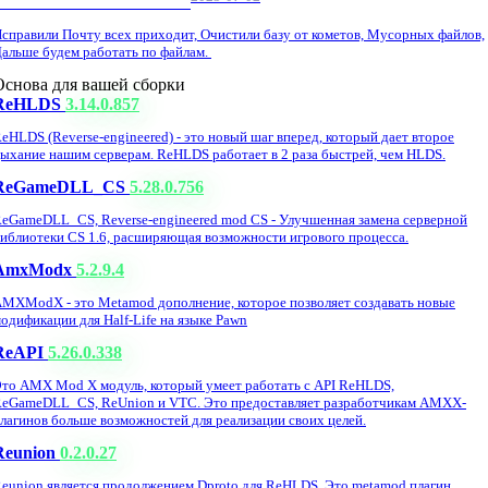
Обнова Фиксы на сайте.
справили Почту всех приходит, Очистили базу от кометов, Мусорных файлов,
альше будем работать по файлам.
Основа для вашей сборки
ReHLDS
3.14.0.857
eHLDS (Reverse-engineered) - это новый шаг вперед, который дает второе
ыхание нашим серверам. ReHLDS работает в 2 раза быстрей, чем HLDS.
ReGameDLL_CS
5.28.0.756
eGameDLL_CS, Reverse-engineered mod CS - Улучшенная замена серверной
иблиотеки CS 1.6, расширяющая возможности игрового процесса.
AmxModx
5.2.9.4
MXModX - это Metamod дополнение, которое позволяет создавать новые
одификации для Half-Life на языке Pawn
ReAPI
5.26.0.338
то AMX Mod X модуль, который умеет работать с API ReHLDS,
eGameDLL_CS, ReUnion и VTC. Это предоставляет разработчикам AMXX-
лагинов больше возможностей для реализации своих целей.
Reunion
0.2.0.27
eunion является продолжением Dproto для ReHLDS. Это metamod плагин,