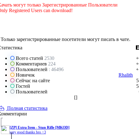
Качать могут только Зарегистрированные Пользователи
nly Registered Users can download!
Только зарегистрированные посетители могут писать в чате.
Статистика
Всего статей
2530
+
Комментариев
224
+
Пользователей
: 46496
+
Новичок
Rhalith
Сейчас на сайте
5
Гостей
5
Пользователей
[
]
Полная статистика
Комментарии
[ZP] Extra Item - Stun Rifle [MKOD]
very good thanks bro <3