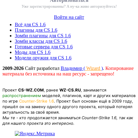
Авторизоваться
Уже зарегистрированны? А ну-ка живо авторизуйтесь!
Войти на сайт
Всё для CS 1.6
Плагины для CS 1.6
Зомби плагины для CS 1.6
Зомби классы для CS 1.6
Готовые сервера для CS 1.6
Моды для CS 1.6
Модели оружия для CS 1.6
2009-2026
Сайт разработал
Владимир (
Wizard
)
.
Копирование
материала без источника на наш ресурс - запрещено!
Проект
CS-WZ.COM
, ранее
WZ-CS.RU
, занимается
распространением
моделей, плагинов, карт и других материалов
по игре
Counter-Strike 1.6
. Проект был основан ещё в 2009 году,
пришёл он на замену одного другого проекта, который потерял
актуальность за своё время.
Мы те - кто продолжается заниматься Counter-Strike 1.6, так как
для нашего проекта это интересно.