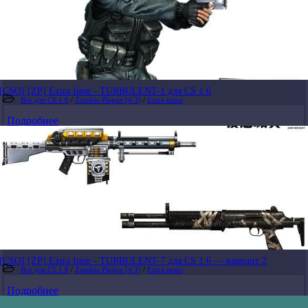
[CSO] [ZP] Extra Item - TURBULENT-1 для CS 1.6
Все для CS 1.6
/
Zombie Plague [4.3]
/
Extra items
Подробнее
[CSO] [ZP] Extra Item - TURBULENT-7 для CS 1.6 — вариант 2
Все для CS 1.6
/
Zombie Plague [4.3]
/
Extra items
Подробнее