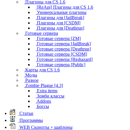
Плагины для CS 1.6
[ReApi] Плагины для CS 1.6
Универсальные плагины
Плагины для [JailBreak]
Плагины для [CSDM]
Плагины для [Deathrun]
Готовые сервера
Готовые сервера [ZM]
Готовые сервера [JailBreak]
Готовые сервера [Deathrun]
Готовые сервера [CSDM]
Готовые сервера [Biohazard]
Готовые сервера [Public]
Карты для CS 1.6
Моды
Разное
Zombie Plague [4.3]
Extra items
Зомби классы
Addons
Боссы
Статьи
Программы
WEB Скрипты + шаблоны