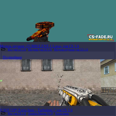
Модель оружия «TURBULENT-1 Lava» для CS 1.6
Все для CS 1.6
/
Модели для CS 1.6
/
Модели оружия для CS 1.6
Подробнее
[CSO] [ZP] Extra Item - Turbulent-7 для CS 1.6
Все для CS 1.6
/
Zombie Plague [4.3]
/
Extra items