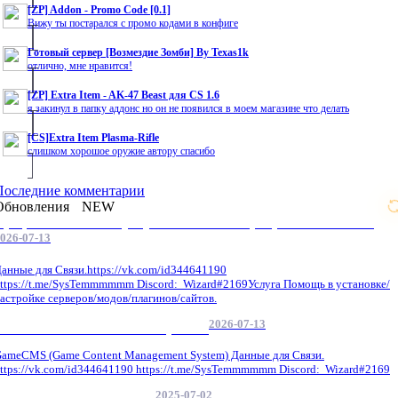
[ZP] Addon - Promo Code [0.1]
Вижу ты постарался с промо кодами в конфиге
Готовый сервер [Возмездие Зомби] By Texas1k
отлично, мне нравится!
[ZP] Extra Item - AK-47 Beast для CS 1.6
я закинул в папку аддонс но он не появился в моем магазине что делать
[CS]Extra Item Plasma-Rifle
слишком хорошое оружие автору спасибо
Последние комментарии
Обновления
NEW
Профессиональные услуги по CS 1.6 / серверным системам
026-07-13
анные для Связи.https://vk.com/id344641190
ttps://t.me/SysTemmmmmm Discord: Wizard#2169Услуга Помощь в установке/
астройке серверов/модов/плагинов/сайтов.
2026-07-13
GameCMS Установка Настройка
ameCMS (Game Content Management System) Данные для Связи.
ttps://vk.com/id344641190 https://t.me/SysTemmmmmm Discord: Wizard#2169
2025-07-02