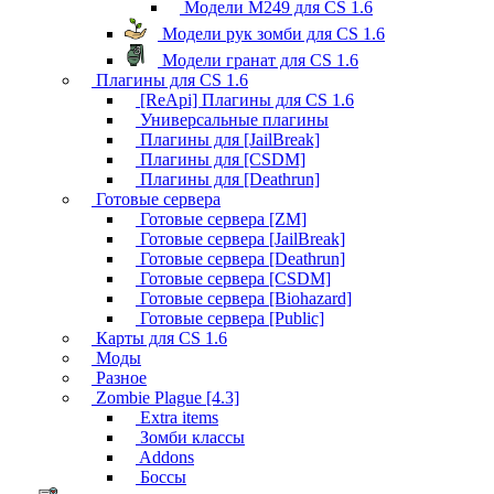
Модели M249 для CS 1.6
Модели рук зомби для CS 1.6
Модели гранат для CS 1.6
Плагины для CS 1.6
[ReApi] Плагины для CS 1.6
Универсальные плагины
Плагины для [JailBreak]
Плагины для [CSDM]
Плагины для [Deathrun]
Готовые сервера
Готовые сервера [ZM]
Готовые сервера [JailBreak]
Готовые сервера [Deathrun]
Готовые сервера [CSDM]
Готовые сервера [Biohazard]
Готовые сервера [Public]
Карты для CS 1.6
Моды
Разное
Zombie Plague [4.3]
Extra items
Зомби классы
Addons
Боссы