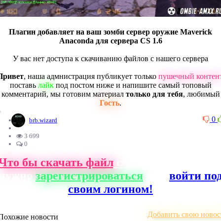
Плагин добавляет на ваш зомби сервер оружие Maverick
Anaconda для сервера CS 1.6
У вас нет доступа к скачиванию файлов с нашего сервера
Привет
, наша адмнистрация публикует только
пушечный контен
поставь
лайк
под постом ниже и напишите самый топовый
комментарий, мы готовим материал
только для тебя
, любимый
Гость
.
0
0
brb.wizard
3 699
0
Что бы скачать файл
с нашего сайта, ва
нужно
зарегистрироваться
или
войти по
своим логином!
Добавить свою новос
Похожие новости