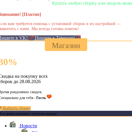
Купить любую сборку или модель можно у н
Внимание! [Платно]
сли вам требуется помощь с установкой сборок и их настройкой —
вяжитесь с нами. Мы всегда готовы помочь!
Пишите в VK!
Пишите в Telegram!
Магазин
30
%
Скидка на покупку всех
сборок до 28.08.2026
Время рандомных скидок.
Специально для тебя -
Гость
Выбрать сборку
Все цены указаны с учетом скидки
Новости