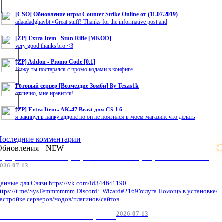
[CSO] Обновление игры Counter Strike Online от (11.07.2019)
adaadadghavbt «Great stuff! Thanks for the informative post and
[ZP] Extra Item - Stun Rifle [MKOD]
very good thanks bro <3
[ZP] Addon - Promo Code [0.1]
Вижу ты постарался с промо кодами в конфиге
Готовый сервер [Возмездие Зомби] By Texas1k
отлично, мне нравится!
[ZP] Extra Item - AK-47 Beast для CS 1.6
я закинул в папку аддонс но он не появился в моем магазине что делать
Последние комментарии
Обновления
NEW
Профессиональные услуги по CS 1.6 / серверным системам
026-07-13
анные для Связи.https://vk.com/id344641190
ttps://t.me/SysTemmmmmm Discord: Wizard#2169Услуга Помощь в установке/
астройке серверов/модов/плагинов/сайтов.
2026-07-13
GameCMS Установка Настройка