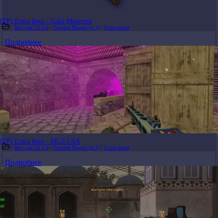
[ZP] Extra Item - Galil Maverick
Все для CS 1.6
/
Zombie Plague [4.3]
/
Extra items
Подробнее
[ZP] Extra Item - MG3 USA
Все для CS 1.6
/
Zombie Plague [4.3]
/
Extra items
Подробнее