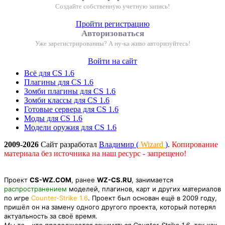
Создайте собственную учетную запись!
Пройти регистрацию
Авторизоваться
Уже зарегистрированны? А ну-ка живо авторизуйтесь!
Войти на сайт
Всё для CS 1.6
Плагины для CS 1.6
Зомби плагины для CS 1.6
Зомби классы для CS 1.6
Готовые сервера для CS 1.6
Моды для CS 1.6
Модели оружия для CS 1.6
2009-2026
Сайт разработал
Владимир (
Wizard
)
.
Копирование
материала без источника на наш ресурс - запрещено!
Проект
CS-WZ.COM
, ранее
WZ-CS.RU
, занимается
распространением
моделей, плагинов, карт и других материалов
по игре
Counter-Strike 1.6
. Проект был основан ещё в 2009 году,
пришёл он на замену одного другого проекта, который потерял
актуальность за своё время.
Мы те - кто продолжается заниматься Counter-Strike 1.6, так как