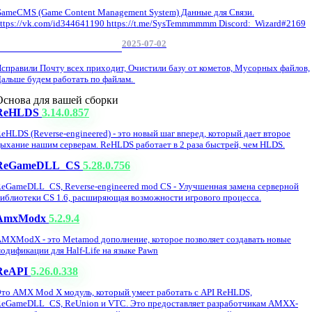
ameCMS (Game Content Management System) Данные для Связи.
ttps://vk.com/id344641190 https://t.me/SysTemmmmmm Discord: Wizard#2169
2025-07-02
Обнова Фиксы на сайте.
справили Почту всех приходит, Очистили базу от кометов, Мусорных файлов,
альше будем работать по файлам.
Основа для вашей сборки
ReHLDS
3.14.0.857
eHLDS (Reverse-engineered) - это новый шаг вперед, который дает второе
ыхание нашим серверам. ReHLDS работает в 2 раза быстрей, чем HLDS.
ReGameDLL_CS
5.28.0.756
eGameDLL_CS, Reverse-engineered mod CS - Улучшенная замена серверной
иблиотеки CS 1.6, расширяющая возможности игрового процесса.
AmxModx
5.2.9.4
MXModX - это Metamod дополнение, которое позволяет создавать новые
одификации для Half-Life на языке Pawn
ReAPI
5.26.0.338
то AMX Mod X модуль, который умеет работать с API ReHLDS,
eGameDLL_CS, ReUnion и VTC. Это предоставляет разработчикам AMXX-