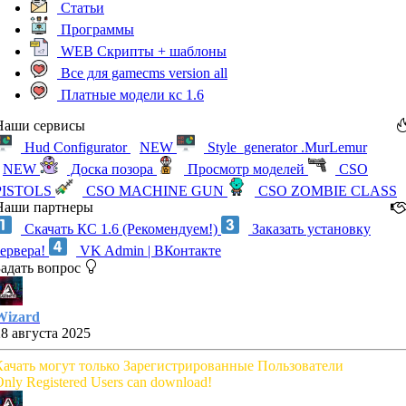
Статьи
Программы
WEB Скрипты + шаблоны
Все для gamecms version all
Платные модели кс 1.6
Наши сервисы
Hud Configurator
NEW
Style_generator .MurLemur
NEW
Доска позора
Просмотр моделей
CSO
PISTOLS
CSO MACHINE GUN
CSO ZOMBIE CLASS
Наши партнеры
Скачать КС 1.6 (Рекомендуем!)
Заказать установку
сервера!
VK Admin | ВКонтакте
Задать вопрос
Wizard
28 августа 2025
Качать могут только Зарегистрированные Пользователи
nly Registered Users can download!