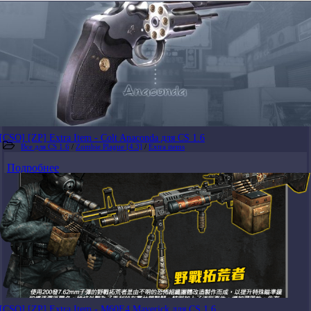
[CSO] [ZP] Extra Item - Colt Anaconda для CS 1.6
Все для CS 1.6
/
Zombie Plague [4.3]
/
Extra items
Подробнее
[CSO] [ZP] Extra Item - M60E4 Maverick для CS 1.6