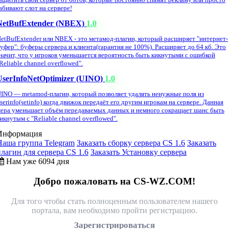
абивают слот на сервере!
NetBufExtender (NBEX)
1.0
etBufExtender или NBEX - это метамод-плагин, который расширяет "интернет-
уфер": буферы сервера и клиента(гарантия не 100%). Расширяет до 64 кб. Это
начит, что у игроков уменьшается вероятность быть кикнутыми с ошибкой
Reliable channel overflowed".
UserInfoNetOptimizer (UINO)
1.0
INO — metamod-плагин, который позволяет удалять ненужные поля из
serinfo(setinfo) когда движок передаёт его другим игрокам на сервере. Данная
ера уменьшает объём передаваемых данных и немного сокращает шанс быть
икнутым с "Reliable channel overflowed".
Информация
Наша группа Telegram
Заказать сборку сервера CS 1.6
Заказать
плагин для сервера CS 1.6
Заказать Установку сервера
Нам уже 6094 дня
Добро пожаловать на CS-WZ.COM!
Для того чтобы стать полноценным пользователем нашего
портала, вам необходимо пройти регистрацию.
Зарегистрироваться