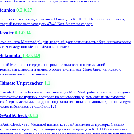
лагинов больше возможностей для реализации своих целей.
Reunion
0.2.0.27
eunion является продолжением Dproto для ReHLDS. Это metamod плагин,
оторый позволяет заходить 47/48 Non-Steam на сервер.
Revoice
0.1.0.34
evoice - это Metamod plugin, который дает возможность общения голосовым
атом между non-steam и steam клиентами.
Metamod-r
1.3.0.149
овый Metamod-r содержит огромное количество оптимизаций
роизводительности и намного более чистый код. Ядро было написано с
спользованием JIT-компилятора.
Ultimate Unprecacher
1.1
ltimate Unprecacher являет плагином для MetaMod, работает он по принципу
тключение не нужных ресурсов на вашем сервере, тем самым вы сможете
свободить места для ресурсов под ваши плагины, с помощью данного модуля
ожно избавиться от ошибки 512!
ReAuthCheck
0.1.6
eAuthCheck - это Metamod плагин, который занимается проверкой ваших
гроков на валидность, с помощью данного модуля для REHLDS вы сможете
ащитить свой сервер от ботов, которые постоянно спамят рекламу или просто