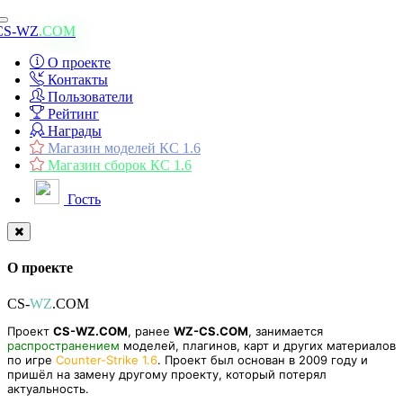
Toggle
CS-WZ
.COM
navigation
О проекте
Контакты
Пользователи
Рейтинг
Награды
Магазин моделей КС 1.6
Магазин сборок КС 1.6
Гость
О проекте
CS-
WZ
.COM
Проект
CS-WZ.COM
, ранее
WZ-CS.COM
, занимается
распространением
моделей, плагинов, карт и других материалов
по игре
Counter-Strike 1.6
. Проект был основан в 2009 году и
пришёл на замену другому проекту, который потерял
актуальность.