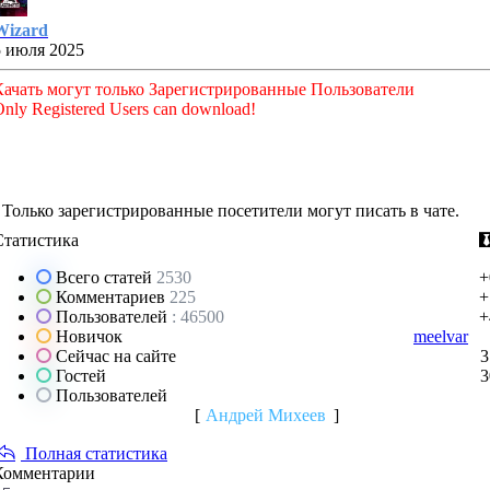
Wizard
5 июля 2025
Качать могут только Зарегистрированные Пользователи
nly Registered Users can download!
Только зарегистрированные посетители могут писать в чате.
Статистика
Всего статей
2530
+
Комментариев
225
+
Пользователей
: 46500
+
Новичок
meelvar
Сейчас на сайте
3
Гостей
3
Пользователей
[
Андрей Михеев
]
Полная статистика
Комментарии