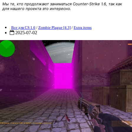
Мы те, кто продолжают заниматься Counter-Strike 1.6, так как
для нашего проекта это интересно.
ZP] Extra Item - Maverick Anaconda
Все для CS 1.6
/
Zombie Plague [4.3]
/
Extra items
2025-07-02