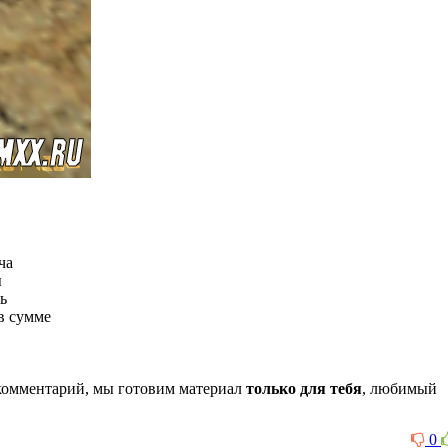
ча
ы
ть
в сумме
комментарий, мы готовим материал
только для тебя
, любимый
0