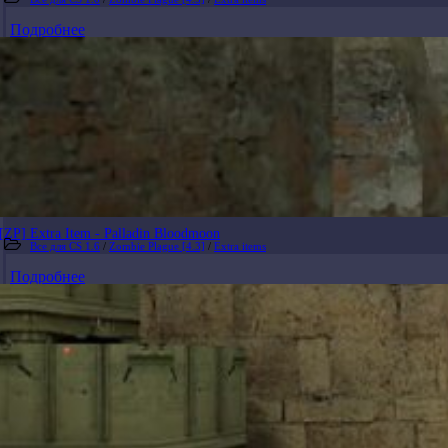
Подробнее
[ZP] Extra Item - Palladin Bloodmoon
Все для CS 1.6
/
Zombie Plague [4.3]
/
Extra items
Подробнее