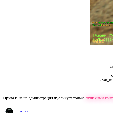
c
c
cvar_m
Привет
, наша адмнистрация публикует только
пушечный конт
0
brb.wizard