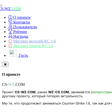
Toggle
CS-WZ
.COM
navigation
О проекте
Контакты
Пользователи
Рейтинг
Награды
Магазин моделей КС 1.6
Магазин сборок КС 1.6
Гость
О проекте
CS-
WZ
.COM
Проект
CS-WZ.COM
, ранее
WZ-CS.COM
, занимается
распростра
другому проекту, который потерял актуальность.
Мы те, кто продолжают заниматься Counter-Strike 1.6, так как для
ZP] Extra Item - Turbulent-5