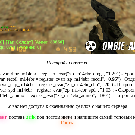
Настройки оружия:
cvar_dmg_m14ebr = register_cvar("zp_m14ebr_dmg", "1.29") - Урон
var_recoil_m14ebr = register_cvar("zp_m14ebr_recoil", "0.96") - Отда
cvar_clip_m14ebr = register_cvar("zp_m14ebr_clip", "20") - Патрон
var_spd_m14ebr = register_cvar("zp_m14ebr_spd", "1.03") - Скорос
14ebr_ammo = register_cvar("zp_m14ebr_ammo", "180") - Патроны 
У вас нет доступа к скачиванию файлов с нашего сервера
ент
, поставь
лайк
под постом ниже и напишите самый топовый 
Гость
.