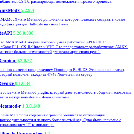
иблиотеки CS 1.6, расширяющая возможности игрового процесса.
AmxModx
5.2.9.4
MXModX - это Metamod дополнение, которое позволяет создавать новые
одификации для Half-Life на языке Pawn
ReAPI
5.26.0.338
то AMX Mod X модуль, который умеет работать с API ReHLDS,
eGameDLL_CS, ReUnion и VTC. Это предоставляет разработчикам AMXX-
лагинов больше возможностей для реализации своих целей.
Reunion
0.2.0.27
eunion является продолжением Dproto для ReHLDS. Это metamod плагин,
оторый позволяет заходить 47/48 Non-Steam на сервер.
Revoice
0.1.0.34
evoice - это Metamod plugin, который дает возможность общения голосовым
атом между non-steam и steam клиентами.
Metamod-r
1.3.0.149
овый Metamod-r содержит огромное количество оптимизаций
роизводительности и намного более чистый код. Ядро было написано с
спользованием JIT-компилятора.
Ultimate Unprecacher
1.1