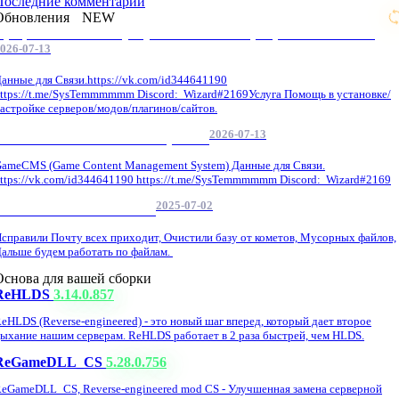
Последние комментарии
Обновления
NEW
Профессиональные услуги по CS 1.6 / серверным системам
026-07-13
анные для Связи.https://vk.com/id344641190
ttps://t.me/SysTemmmmmm Discord: Wizard#2169Услуга Помощь в установке/
астройке серверов/модов/плагинов/сайтов.
2026-07-13
GameCMS Установка Настройка
ameCMS (Game Content Management System) Данные для Связи.
ttps://vk.com/id344641190 https://t.me/SysTemmmmmm Discord: Wizard#2169
2025-07-02
Обнова Фиксы на сайте.
справили Почту всех приходит, Очистили базу от кометов, Мусорных файлов,
альше будем работать по файлам.
Основа для вашей сборки
ReHLDS
3.14.0.857
eHLDS (Reverse-engineered) - это новый шаг вперед, который дает второе
ыхание нашим серверам. ReHLDS работает в 2 раза быстрей, чем HLDS.
ReGameDLL_CS
5.28.0.756
eGameDLL_CS, Reverse-engineered mod CS - Улучшенная замена серверной