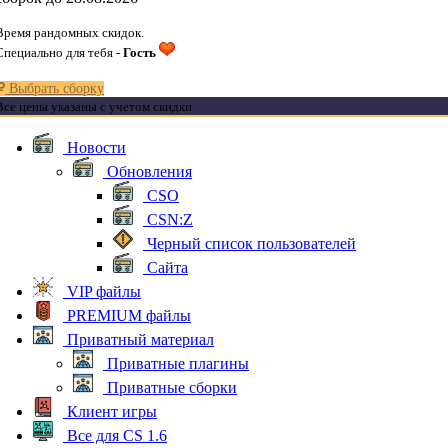
Время рандомных скидок.
Специально для тебя -
Гость
Выбрать сборку
Все цены указаны с учетом скидки
Новости
Обновления
CSO
CSN:Z
Черный список пользователей
Сайта
VIP файлы
PREMIUM файлы
Приватный материал
Приватные плагины
Приватные сборки
Клиент игры
Все для CS 1.6