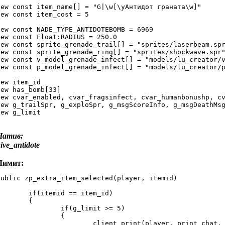
new const item_name[] = "G|\w[\yАнтидот граната\w]"

new const item_cost = 5

new const NADE_TYPE_ANTIDOTEBOMB = 6969

new const Float:RADIUS = 250.0

new const sprite_grenade_trail[] = "sprites/laserbeam.spr
new const sprite_grenade_ring[] = "sprites/shockwave.spr"
new const v_model_grenade_infect[] = "models/lu_creator/v
new const p_model_grenade_infect[] = "models/lu_creator/p
new item_id

new has_bomb[33]

new cvar_enabled, cvar_fragsinfect, cvar_humanbonushp, cv
new g_trailSpr, g_exploSpr, g_msgScoreInfo, g_msgDeathMsg
new g_limit
Натив:
ive_antidote
Лимит:
public zp_extra_item_selected(player, itemid)



f(itemid == item_id)

	{

	if(g_limit >= 5)

		{

		client_print(player, print_chat, "Лимит гранат!")
