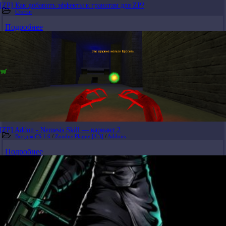
[ZP] Как добавить эффекты к гранатам для ZP?
Статьи
Подробнее
[ZP] Addon - Nemesis Skill — вариант 2
Все для CS 1.6
/
Zombie Plague [4.3]
/
Addons
Подробнее