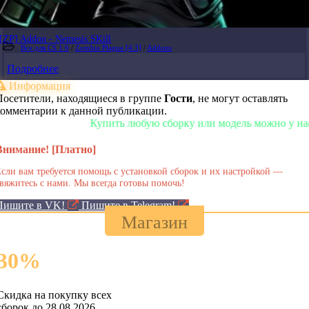
[ZP] Addon - Nemesis SKill
Все для CS 1.6
/
Zombie Plague [4.3]
/
Addons
Подробнее
Информация
Посетители, находящиеся в группе
Гости
, не могут оставлять
комментарии к данной публикации.
Купить любую сборку или модель можно у нас в ма
Внимание! [Платно]
сли вам требуется помощь с установкой сборок и их настройкой —
вяжитесь с нами. Мы всегда готовы помочь!
Пишите в VK!
Пишите в Telegram!
Магазин
30
%
Скидка на покупку всех
сборок до 28.08.2026