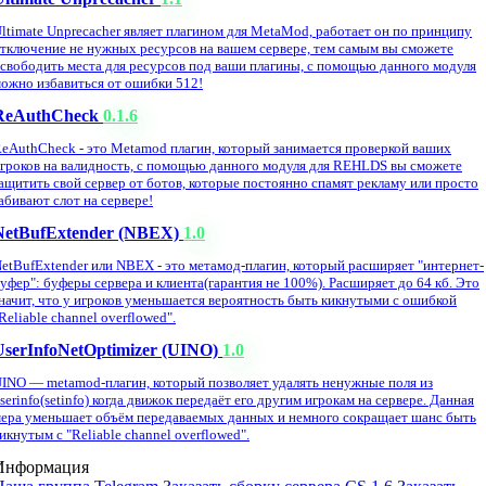
ltimate Unprecacher являет плагином для MetaMod, работает он по принципу
тключение не нужных ресурсов на вашем сервере, тем самым вы сможете
свободить места для ресурсов под ваши плагины, с помощью данного модуля
ожно избавиться от ошибки 512!
ReAuthCheck
0.1.6
eAuthCheck - это Metamod плагин, который занимается проверкой ваших
гроков на валидность, с помощью данного модуля для REHLDS вы сможете
ащитить свой сервер от ботов, которые постоянно спамят рекламу или просто
абивают слот на сервере!
NetBufExtender (NBEX)
1.0
etBufExtender или NBEX - это метамод-плагин, который расширяет "интернет-
уфер": буферы сервера и клиента(гарантия не 100%). Расширяет до 64 кб. Это
начит, что у игроков уменьшается вероятность быть кикнутыми с ошибкой
Reliable channel overflowed".
UserInfoNetOptimizer (UINO)
1.0
INO — metamod-плагин, который позволяет удалять ненужные поля из
serinfo(setinfo) когда движок передаёт его другим игрокам на сервере. Данная
ера уменьшает объём передаваемых данных и немного сокращает шанс быть
икнутым с "Reliable channel overflowed".
Информация