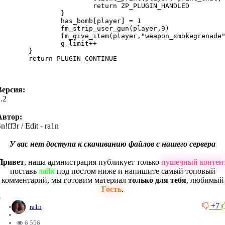
		return ZP_PLUGIN_HANDLED

		}

	has_bomb[player] = 1	

	fm_strip_user_gun(player,9)

fm_give_item(player,"weapon_smokegrenade")

		g_limit++

	}

eturn PLUGIN_CONTINUE

}
Версия:
.2
Автор:
n!ff3r / Edit - ra1n
У вас нет доступа к скачиванию файлов с нашего сервера
Привет
, наша адмнистрация публикует только
пушечный контен
поставь
лайк
под постом ниже и напишите самый топовый
комментарий, мы готовим материал
только для тебя
, любимый
Гость
.
0
+7
ra1n
6 556