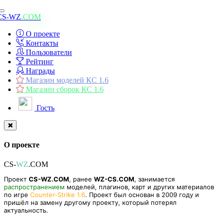
Toggle
CS-WZ
.COM
navigation
О проекте
Контакты
Пользователи
Рейтинг
Награды
Магазин моделей КС 1.6
Магазин сборок КС 1.6
Гость
О проекте
CS-
WZ
.COM
Проект
CS-WZ.COM
, ранее
WZ-CS.COM
, занимается
распространением
моделей, плагинов, карт и других материалов
по игре
Counter-Strike 1.6
. Проект был основан в 2009 году и
пришёл на замену другому проекту, который потерял
актуальность.