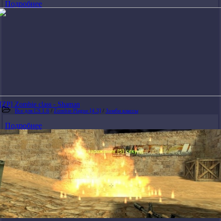
Подробнее
[ZP] Zombie class - Shaman
Все для CS 1.6
/
Zombie Plague [4.3]
/
Зомби классы
Подробнее