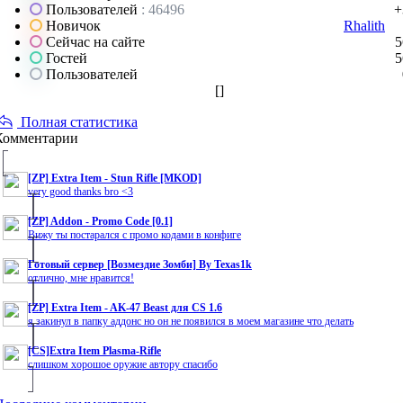
Пользователей
: 46496
+
Новичок
Rhalith
Сейчас на сайте
5
Гостей
5
Пользователей
[
]
Полная статистика
Комментарии
[ZP] Extra Item - Stun Rifle [MKOD]
very good thanks bro <3
[ZP] Addon - Promo Code [0.1]
Вижу ты постарался с промо кодами в конфиге
Готовый сервер [Возмездие Зомби] By Texas1k
отлично, мне нравится!
[ZP] Extra Item - AK-47 Beast для CS 1.6
я закинул в папку аддонс но он не появился в моем магазине что делать
[CS]Extra Item Plasma-Rifle
слишком хорошое оружие автору спасибо