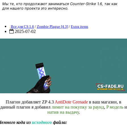
Мы те, кто продолжают заниматься Counter-Strike 1.6, так как
для нашего проекта это интересно.
ZP] Extra Item - AntiDote Grenade для CS 1.6
Все для CS 1.6
/
Zombie Plague [4.3]
/
Extra items
2025-07-02
Плагин добавляет ZP 4.3
AntiDote Grenade
в ваш магазин, в
данный плагин я добавил
лимит на покупку за раунд
,
P модель
и
натив на выдачу
.
Немного кода из
исходного
файла: