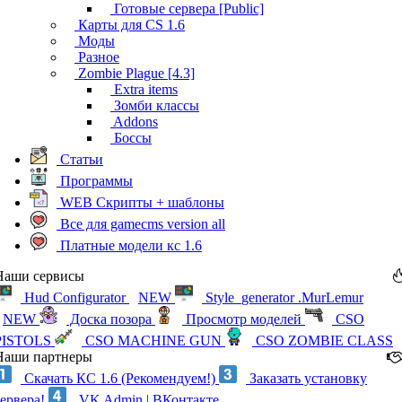
Готовые сервера [Public]
Карты для CS 1.6
Моды
Разное
Zombie Plague [4.3]
Extra items
Зомби классы
Addons
Боссы
Статьи
Программы
WEB Скрипты + шаблоны
Все для gamecms version all
Платные модели кс 1.6
Наши сервисы
Hud Configurator
NEW
Style_generator .MurLemur
NEW
Доска позора
Просмотр моделей
CSO
PISTOLS
CSO MACHINE GUN
CSO ZOMBIE CLASS
Наши партнеры
Скачать КС 1.6 (Рекомендуем!)
Заказать установку
сервера!
VK Admin | ВКонтакте