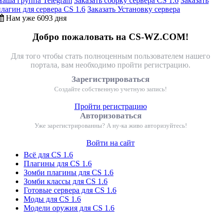
Наша группа Telegram
Заказать сборку сервера CS 1.6
Заказать
плагин для сервера CS 1.6
Заказать Установку сервера
Нам уже 6093 дня
Добро пожаловать на CS-WZ.COM!
Для того чтобы стать полноценным пользователем нашего
портала, вам необходимо пройти регистрацию.
Зарегистрироваться
Создайте собственную учетную запись!
Пройти регистрацию
Авторизоваться
Уже зарегистрированны? А ну-ка живо авторизуйтесь!
Войти на сайт
Всё для CS 1.6
Плагины для CS 1.6
Зомби плагины для CS 1.6
Зомби классы для CS 1.6
Готовые сервера для CS 1.6
Моды для CS 1.6
Модели оружия для CS 1.6