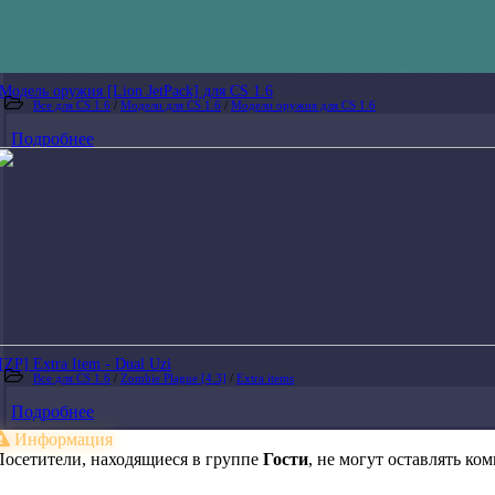
Модель оружия [Lion JetPack] для CS 1.6
Все для CS 1.6
/
Модели для CS 1.6
/
Модели оружия для CS 1.6
Подробнее
[ZP] Extra Item - Dual Uzi
Все для CS 1.6
/
Zombie Plague [4.3]
/
Extra items
Подробнее
Информация
Посетители, находящиеся в группе
Гости
, не могут оставлять к