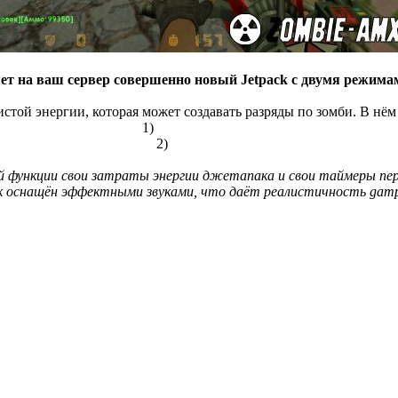
ет на ваш сервер совершенно новый Jetpack c двумя режима
чистой энергии, которая может создавать разряды по зомби. В нё
1)
Простая молния
2)
Энергоудар
 функции свои затраты энергии джетапака и свои таймеры пер
оснащён эффектными звуками, что даёт реалистичность gamp