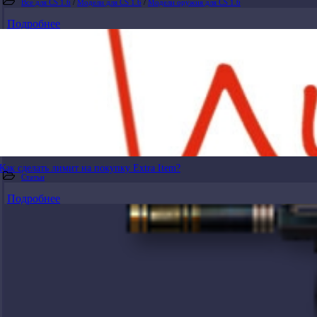
Все для CS 1.6
/
Модели для CS 1.6
/
Модели оружия для CS 1.6
Подробнее
Как сделать лимит на покупку Extra Item?
Статьи
Подробнее