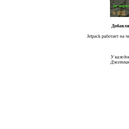
Добавля
Jetpack работает на 
У каждой
Джетпак 