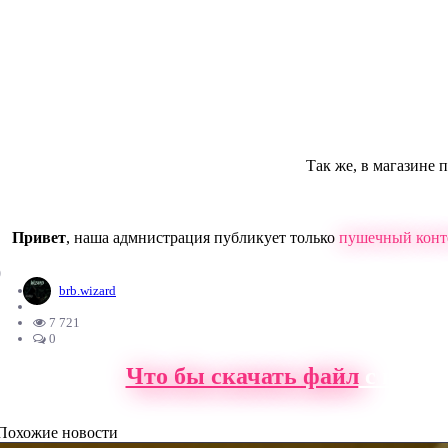
Так же, в магазине 
Привет
, наша адмнистрация публикует только
пушечный конт
0
brb.wizard
7 721
0
Что бы скачать файл
с нашег
Похожие новости