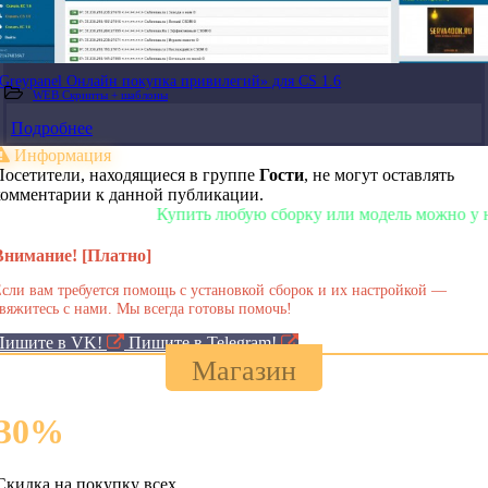
Greypanel Онлайн покупка привилегий» для CS 1.6
WEB Скрипты + шаблоны
Подробнее
Информация
Посетители, находящиеся в группе
Гости
, не могут оставлять
комментарии к данной публикации.
Купить любую сборку или модель можно у нас в м
Внимание! [Платно]
сли вам требуется помощь с установкой сборок и их настройкой —
вяжитесь с нами. Мы всегда готовы помочь!
Пишите в VK!
Пишите в Telegram!
Магазин
30
%
Скидка на покупку всех