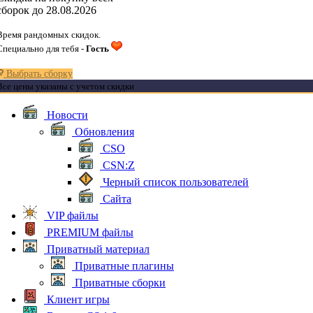
сборок до 28.08.2026
Время рандомных скидок.
Специально для тебя -
Гость
Выбрать сборку
Все цены указаны с учетом скидки
Новости
Обновления
CSO
CSN:Z
Черный список пользователей
Сайта
VIP файлы
PREMIUM файлы
Приватный материал
Приватные плагины
Приватные сборки
Клиент игры