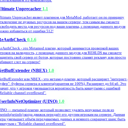
спользованием JIT-компилятора.
Ultimate Unprecacher
1.1
ltimate Unprecacher являет плагином для MetaMod, работает он по принципу
тключение не нужных ресурсов на вашем сервере, тем самым вы сможете
свободить места для ресурсов под ваши плагины, с помощью данного модуля
ожно избавиться от ошибки 512!
ReAuthCheck
0.1.6
eAuthCheck - это Metamod плагин, который занимается проверкой ваших
гроков на валидность, с помощью данного модуля для REHLDS вы сможете
ащитить свой сервер от ботов, которые постоянно спамят рекламу или просто
абивают слот на сервере!
NetBufExtender (NBEX)
1.0
etBufExtender или NBEX - это метамод-плагин, который расширяет "интернет-
уфер": буферы сервера и клиента(гарантия не 100%). Расширяет до 64 кб. Это
начит, что у игроков уменьшается вероятность быть кикнутыми с ошибкой
Reliable channel overflowed".
UserInfoNetOptimizer (UINO)
1.0
INO — metamod-плагин, который позволяет удалять ненужные поля из
serinfo(setinfo) когда движок передаёт его другим игрокам на сервере. Данная
ера уменьшает объём передаваемых данных и немного сокращает шанс быть
икнутым с "Reliable channel overflowed".