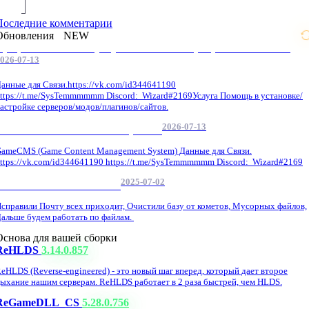
Последние комментарии
Обновления
NEW
Профессиональные услуги по CS 1.6 / серверным системам
026-07-13
анные для Связи.https://vk.com/id344641190
ttps://t.me/SysTemmmmmm Discord: Wizard#2169Услуга Помощь в установке/
астройке серверов/модов/плагинов/сайтов.
2026-07-13
GameCMS Установка Настройка
ameCMS (Game Content Management System) Данные для Связи.
ttps://vk.com/id344641190 https://t.me/SysTemmmmmm Discord: Wizard#2169
2025-07-02
Обнова Фиксы на сайте.
справили Почту всех приходит, Очистили базу от кометов, Мусорных файлов,
альше будем работать по файлам.
Основа для вашей сборки
ReHLDS
3.14.0.857
eHLDS (Reverse-engineered) - это новый шаг вперед, который дает второе
ыхание нашим серверам. ReHLDS работает в 2 раза быстрей, чем HLDS.
ReGameDLL_CS
5.28.0.756