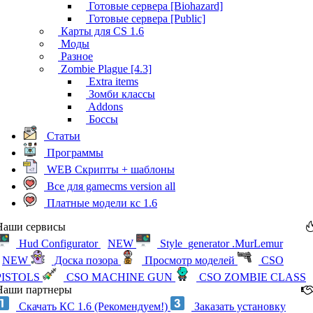
Готовые сервера [Biohazard]
Готовые сервера [Public]
Карты для CS 1.6
Моды
Разное
Zombie Plague [4.3]
Extra items
Зомби классы
Addons
Боссы
Статьи
Программы
WEB Скрипты + шаблоны
Все для gamecms version all
Платные модели кс 1.6
Наши сервисы
Hud Configurator
NEW
Style_generator .MurLemur
NEW
Доска позора
Просмотр моделей
CSO
PISTOLS
CSO MACHINE GUN
CSO ZOMBIE CLASS
Наши партнеры
Скачать КС 1.6 (Рекомендуем!)
Заказать установку