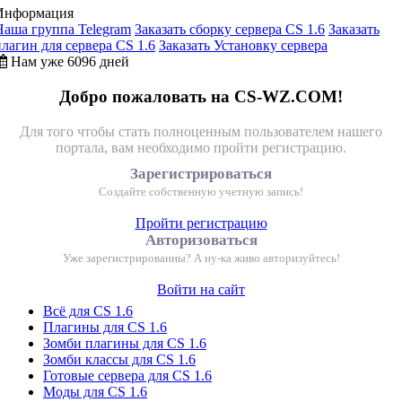
Информация
Наша группа Telegram
Заказать сборку сервера CS 1.6
Заказать
плагин для сервера CS 1.6
Заказать Установку сервера
Нам уже 6096 дней
Добро пожаловать на CS-WZ.COM!
Для того чтобы стать полноценным пользователем нашего
портала, вам необходимо пройти регистрацию.
Зарегистрироваться
Создайте собственную учетную запись!
Пройти регистрацию
Авторизоваться
Уже зарегистрированны? А ну-ка живо авторизуйтесь!
Войти на сайт
Всё для CS 1.6
Плагины для CS 1.6
Зомби плагины для CS 1.6
Зомби классы для CS 1.6
Готовые сервера для CS 1.6
Моды для CS 1.6