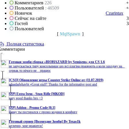
Комментариев
226
+
Пользователей
: 46509
+
Новичок
Czarintax
Сейчас на сайте
3
Гостей
3
Пользователей
[
MqlSpawn
]
Полная статистика
Комментарии
Готовая зомби сборка «BIOHAZARD by Semisem» для CS 1.6
не запускається типу консольпише що всі плагіна працюють а коли заходжу на
сервак то нічого не працює
[CSO] Обновление игры Counter Strike Online от (11.07.2019)
adaadadghavbt «Great stuff! Thanks for the informative post and
[ZP] Extra Item - Stun Rifle [MKOD]
very good thanks bro <3
[ZP] Addon - Promo Code [0.1]
Вижу ты постарался с промо кодами в конфиге
Готовый сервер [Возмездие Зомби] By Texas1k
отлично, мне нравится!