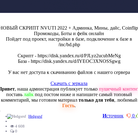
НОВЫЙ СКРИПТ NVUTI 2022 + Админка, Мины, дайс, Coinflip
Промокоды, Боты и фейк онлайн
Пойдет под проект, настройки в базе, подключение к базе в
/inc/bd.php
Скрипт - https://disk.yandex.ru/d/PJLyz2ucubMeNg
База - https://disk.yandex.ru/d/IYEOC3XNOSSgwg
У вас нет доступа к скачиванию файлов с нашего сервера
Скачать с зеркала
Привет
, наша адмнистрация публикует только
пушечный контен
поставь
лайк
под постом ниже и напишите самый топовый
комментарий, мы готовим материал
только для тебя
, любимый
Гость
.
0
И
сточник
0
Hrdgsrsf
4 608
0