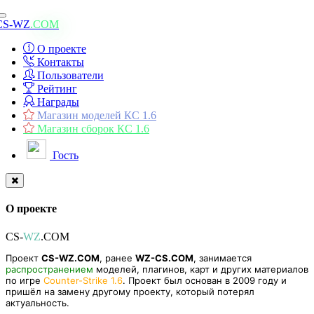
Toggle
CS-WZ
.COM
navigation
О проекте
Контакты
Пользователи
Рейтинг
Награды
Магазин моделей КС 1.6
Магазин сборок КС 1.6
Гость
О проекте
CS-
WZ
.COM
Проект
CS-WZ.COM
, ранее
WZ-CS.COM
, занимается
распространением
моделей, плагинов, карт и других материалов
по игре
Counter-Strike 1.6
. Проект был основан в 2009 году и
пришёл на замену другому проекту, который потерял
актуальность.