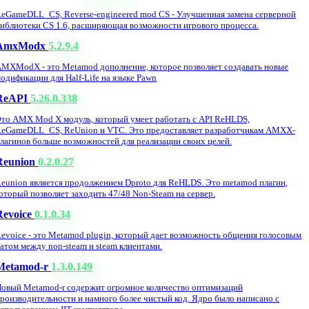
eGameDLL_CS, Reverse-engineered mod CS - Улучшенная замена серверной
иблиотеки CS 1.6, расширяющая возможности игрового процесса.
AmxModx
5.2.9.4
MXModX - это Metamod дополнение, которое позволяет создавать новые
одификации для Half-Life на языке Pawn
ReAPI
5.26.0.338
то AMX Mod X модуль, который умеет работать с API ReHLDS,
eGameDLL_CS, ReUnion и VTC. Это предоставляет разработчикам AMXX-
лагинов больше возможностей для реализации своих целей.
Reunion
0.2.0.27
eunion является продолжением Dproto для ReHLDS. Это metamod плагин,
оторый позволяет заходить 47/48 Non-Steam на сервер.
Revoice
0.1.0.34
evoice - это Metamod plugin, который дает возможность общения голосовым
атом между non-steam и steam клиентами.
Metamod-r
1.3.0.149
овый Metamod-r содержит огромное количество оптимизаций
роизводительности и намного более чистый код. Ядро было написано с