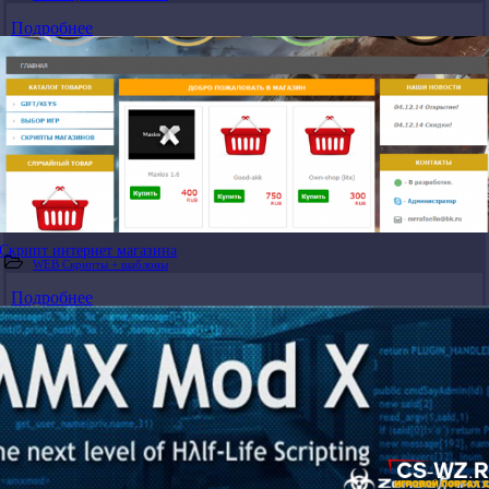
Подробнее
Скрипт интернет магазина
WEB Скрипты + шаблоны
Подробнее