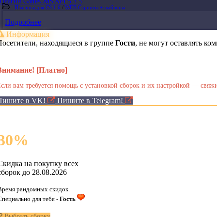
Плагин GameCMS API 5.3.5
Плагины для CS 1.6
/
WEB Скрипты + шаблоны
Подробнее
Информация
Посетители, находящиеся в группе
Гости
, не могут оставлять к
Внимание! [Платно]
сли вам требуется помощь с установкой сборок и их настройкой — свяжи
Пишите в VK!
Пишите в Telegram!
30
%
Скидка на покупку всех
сборок до 28.08.2026
Время рандомных скидок.
Специально для тебя -
Гость
Выбрать сборку