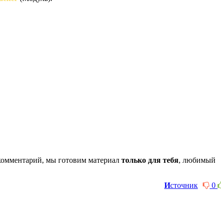
комментарий, мы готовим материал
только для тебя
, любимый
И
сточник
0