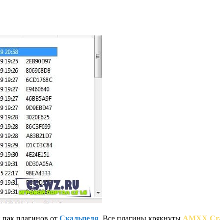
 пак плагинов от
Скальпеля
.
Все плагины крякнуты
AMXX Cra