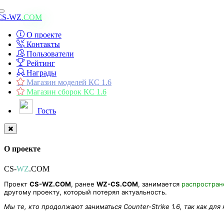
Toggle
CS-WZ
.COM
navigation
О проекте
Контакты
Пользователи
Рейтинг
Награды
Магазин моделей КС 1.6
Магазин сборок КС 1.6
Гость
О проекте
CS-
WZ
.COM
Проект
CS-WZ.COM
, ранее
WZ-CS.COM
, занимается
распростра
другому проекту, который потерял актуальность.
Мы те, кто продолжают заниматься Counter-Strike 1.6, так как для
[CS 1.6] Пак плагинов от Скальпеля [AMXX Cracker]