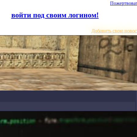
Пожертвова
или
войти под своим логином!
Добавить свою новос