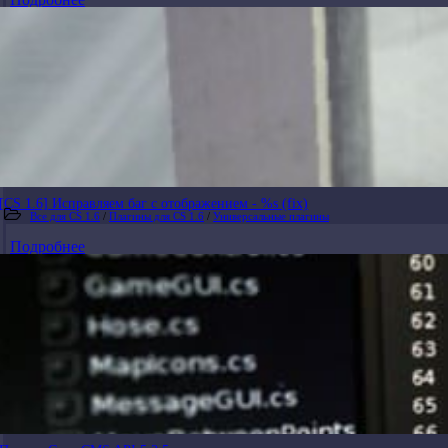
[CS 1.6] Исправляем баг с отображением - %s (fix)
Все для CS 1.6
/
Плагины для CS 1.6
/
Универсальные плагины
Подробнее