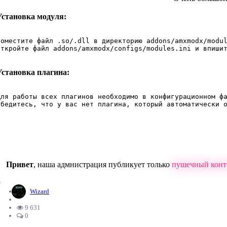
Установка модуля:
Поместите файл .so/.dll в директорию addons/amxmodx/modul
Откройте файл addons/amxmodx/configs/modules.ini и впиши
Установка плагина:
Для работы всех плагинов необходимо в конфигурационном фа
Убедитесь, что у вас нет плагина, который автоматически 
Привет
, наша адмнистрация публикует только
пушечный конт
0
Wizard
9 631
0