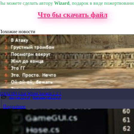
Вы можете сделать автору
Wizard
, подарок в виде пожертвовани
Что бы скачать файл
с нашег
Похожие новости
ПЛАГИН Chat Wheel Sounds 1.2.1
Все для CS 1.6
/
Плагины для CS 1.6
Подробнее