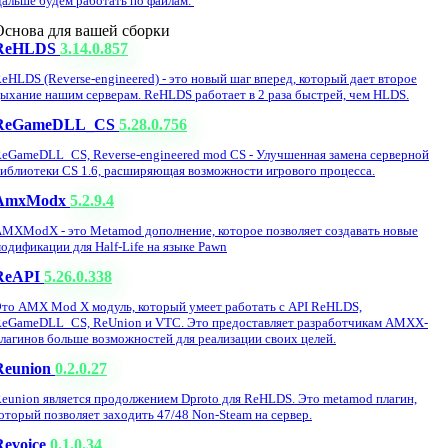
альше будем работать по файлам.
Основа для вашей сборки
ReHLDS
3.14.0.857
eHLDS (Reverse-engineered) - это новый шаг вперед, который дает второе
ыхание нашим серверам. ReHLDS работает в 2 раза быстрей, чем HLDS.
ReGameDLL_CS
5.28.0.756
eGameDLL_CS, Reverse-engineered mod CS - Улучшенная замена серверной
иблиотеки CS 1.6, расширяющая возможности игрового процесса.
AmxModx
5.2.9.4
MXModX - это Metamod дополнение, которое позволяет создавать новые
одификации для Half-Life на языке Pawn
ReAPI
5.26.0.338
то AMX Mod X модуль, который умеет работать с API ReHLDS,
eGameDLL_CS, ReUnion и VTC. Это предоставляет разработчикам AMXX-
лагинов больше возможностей для реализации своих целей.
Reunion
0.2.0.27
eunion является продолжением Dproto для ReHLDS. Это metamod плагин,
оторый позволяет заходить 47/48 Non-Steam на сервер.
Revoice
0.1.0.34