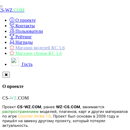
Toggle
CS-WZ
.COM
navigation
О проекте
Контакты
Пользователи
Рейтинг
Награды
Магазин моделей КС 1.6
Магазин сборок КС 1.6
Гость
О проекте
CS-
WZ
.COM
Проект
CS-WZ.COM
, ранее
WZ-CS.COM
, занимается
распространением
моделей, плагинов, карт и других материалов
по игре
Counter-Strike 1.6
. Проект был основан в 2009 году и
пришёл на замену другому проекту, который потерял
актуальность.