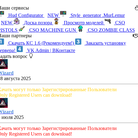
Наши сервисы
Hud Configurator
NEW
Style_generator .MurLemur
NEW
Доска позора
Просмотр моделей
CSO
PISTOLS
CSO MACHINE GUN
CSO ZOMBIE CLASS
Наши партнеры
Скачать КС 1.6 (Рекомендуем!)
Заказать установку
сервера!
VK Admin | ВКонтакте
Задать вопрос
Wizard
28 августа 2025
Качать могут только Зарегистрированные Пользователи
nly Registered Users can download!
Wizard
5 июля 2025
Качать могут только Зарегистрированные Пользователи
nly Registered Users can download!