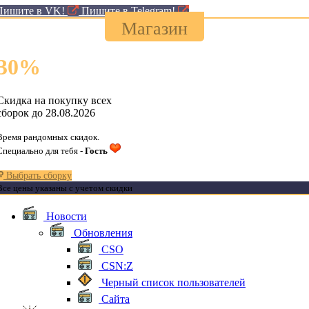
Пишите в VK!
Пишите в Telegram!
Магазин
30
%
Скидка на покупку всех
сборок до 28.08.2026
Время рандомных скидок.
Специально для тебя -
Гость
Выбрать сборку
Все цены указаны с учетом скидки
Новости
Обновления
CSO
CSN:Z
Черный список пользователей
Сайта