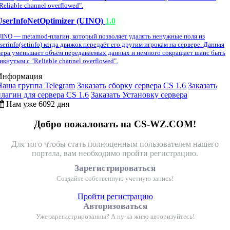
Reliable channel overflowed".
UserInfoNetOptimizer (UINO)
1.0
INO — metamod-плагин, который позволяет удалять ненужные поля из
serinfo(setinfo) когда движок передаёт его другим игрокам на сервере. Данная
ера уменьшает объём передаваемых данных и немного сокращает шанс быть
икнутым с "Reliable channel overflowed".
Информация
Наша группа Telegram
Заказать сборку сервера CS 1.6
Заказать
плагин для сервера CS 1.6
Заказать Установку сервера
Нам уже 6092 дня
Добро пожаловать на CS-WZ.COM!
Для того чтобы стать полноценным пользователем нашего
портала, вам необходимо пройти регистрацию.
Зарегистрироваться
Создайте собственную учетную запись!
Пройти регистрацию
Авторизоваться
Уже зарегистрированны? А ну-ка живо авторизуйтесь!