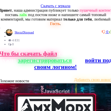
Скачать с зеркала
Привет
, наша адмнистрация публикует только
пушечный контен
поставь
лайк
под постом ниже и напишите самый топовый
комментарий, мы готовим материал
только для тебя
, любимый
Гость
.
0
0
SkezzDizquad
4 831
0
Что бы скачать файл
с нашего сайта, ва
нужно
зарегистрироваться
или
войти по
своим логином!
Добавить свою новос
Похожие новости