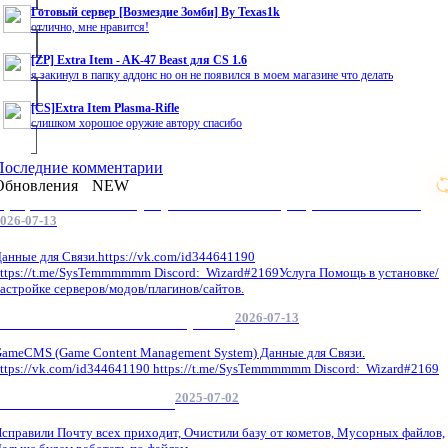
Готовый сервер [Возмездие Зомби] By Texas1k
отлично, мне нравится!
[ZP] Extra Item - AK-47 Beast для CS 1.6
я закинул в папку аддонс но он не появился в моем магазине что делать
[CS]Extra Item Plasma-Rifle
слишком хорошое оружие автору спасибо
Последние комментарии
Обновления
NEW
Профессиональные услуги по CS 1.6 / серверным системам
026-07-13
анные для Связи.https://vk.com/id344641190
ttps://t.me/SysTemmmmmm Discord: Wizard#2169Услуга Помощь в установке/
астройке серверов/модов/плагинов/сайтов.
2026-07-13
GameCMS Установка Настройка
ameCMS (Game Content Management System) Данные для Связи.
ttps://vk.com/id344641190 https://t.me/SysTemmmmmm Discord: Wizard#2169
2025-07-02
Обнова Фиксы на сайте.
справили Почту всех приходит, Очистили базу от кометов, Мусорных файлов,