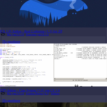
[CS 1.6] Addon - Real Lightning (1.5) for ZP
Все для CS 1.6
/
Плагины для CS 1.6
Подробнее
[ZP] Addon - Clan System [1.0] для CS 1.6
Все для CS 1.6
/
Zombie Plague [4.3]
/
Addons
Подробнее