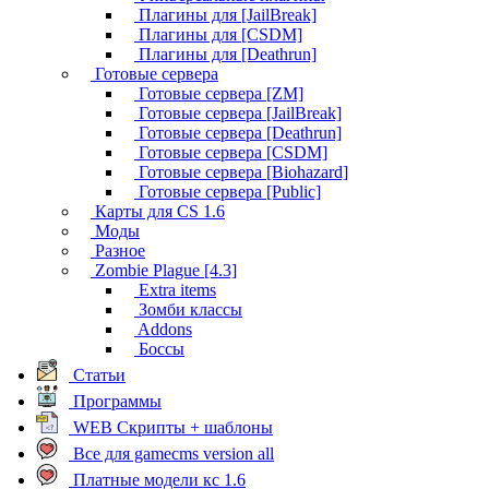
Плагины для [JailBreak]
Плагины для [CSDM]
Плагины для [Deathrun]
Готовые сервера
Готовые сервера [ZM]
Готовые сервера [JailBreak]
Готовые сервера [Deathrun]
Готовые сервера [CSDM]
Готовые сервера [Biohazard]
Готовые сервера [Public]
Карты для CS 1.6
Моды
Разное
Zombie Plague [4.3]
Extra items
Зомби классы
Addons
Боссы
Статьи
Программы
WEB Скрипты + шаблоны
Все для gamecms version all
Платные модели кс 1.6