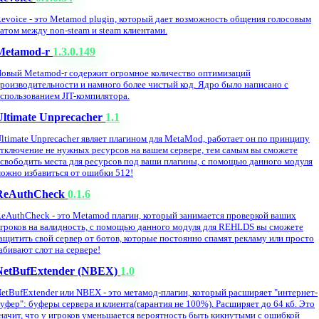
evoice - это Metamod plugin, который дает возможность общения голосовым
атом между non-steam и steam клиентами.
Metamod-r
1.3.0.149
овый Metamod-r содержит огромное количество оптимизаций
роизводительности и намного более чистый код. Ядро было написано с
спользованием JIT-компилятора.
Ultimate Unprecacher
1.1
ltimate Unprecacher являет плагином для MetaMod, работает он по принципу
тключение не нужных ресурсов на вашем сервере, тем самым вы сможете
свободить места для ресурсов под ваши плагины, с помощью данного модуля
ожно избавиться от ошибки 512!
ReAuthCheck
0.1.6
eAuthCheck - это Metamod плагин, который занимается проверкой ваших
гроков на валидность, с помощью данного модуля для REHLDS вы сможете
ащитить свой сервер от ботов, которые постоянно спамят рекламу или просто
абивают слот на сервере!
NetBufExtender (NBEX)
1.0
etBufExtender или NBEX - это метамод-плагин, который расширяет "интернет-
уфер": буферы сервера и клиента(гарантия не 100%). Расширяет до 64 кб. Это
начит, что у игроков уменьшается вероятность быть кикнутыми с ошибкой