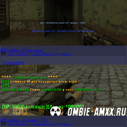
[ZP] Addon - Player name
Все для CS 1.6
/
Zombie Plague [4.3]
/
Addons
Подробнее
[ZP] Addon - Zp leader (FIX)
Все для CS 1.6
/
Zombie Plague [4.3]
/
Addons