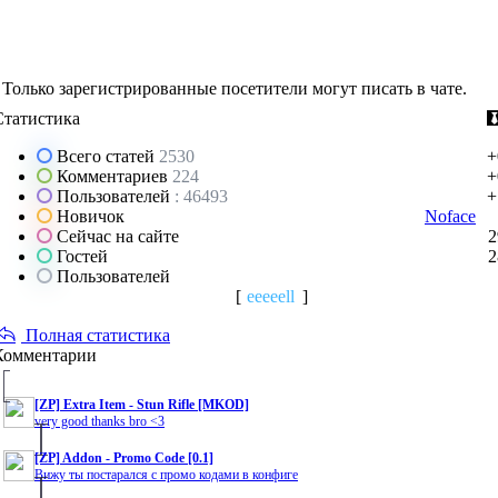
Только зарегистрированные посетители могут писать в чате.
Статистика
Всего статей
2530
+
Комментариев
224
+
Пользователей
: 46493
+
Новичок
Noface
Сейчас на сайте
2
Гостей
2
Пользователей
[
eeeeell
]
Полная статистика
Комментарии
[ZP] Extra Item - Stun Rifle [MKOD]
very good thanks bro <3
[ZP] Addon - Promo Code [0.1]
Вижу ты постарался с промо кодами в конфиге