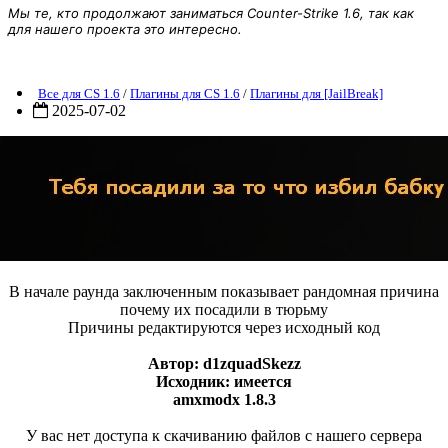
Мы те, кто продолжают заниматься Counter-Strike 1.6, так как
для нашего проекта это интересно.
[CS 1.6] Addon - Spawn Reasons v0.1 (JBE)
Все для CS 1.6
/
Плагины для CS 1.6
/
Плагины для [JailBreak]
2025-07-02
В начале раунда заключенным показывает рандомная причина
почему их посадили в тюрьму
Причины редактируются через исходный код
Автор: d1zquadSkezz
Исходник: имеется
amxmodx 1.8.3
У вас нет доступа к скачиванию файлов с нашего сервера