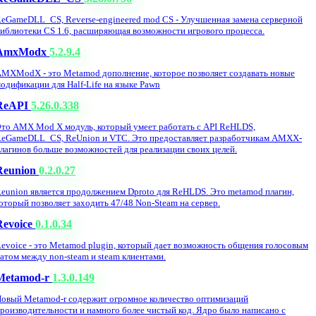
eGameDLL_CS, Reverse-engineered mod CS - Улучшенная замена серверной
иблиотеки CS 1.6, расширяющая возможности игрового процесса.
AmxModx
5.2.9.4
MXModX - это Metamod дополнение, которое позволяет создавать новые
одификации для Half-Life на языке Pawn
ReAPI
5.26.0.338
то AMX Mod X модуль, который умеет работать с API ReHLDS,
eGameDLL_CS, ReUnion и VTC. Это предоставляет разработчикам AMXX-
лагинов больше возможностей для реализации своих целей.
Reunion
0.2.0.27
eunion является продолжением Dproto для ReHLDS. Это metamod плагин,
оторый позволяет заходить 47/48 Non-Steam на сервер.
Revoice
0.1.0.34
evoice - это Metamod plugin, который дает возможность общения голосовым
атом между non-steam и steam клиентами.
Metamod-r
1.3.0.149
овый Metamod-r содержит огромное количество оптимизаций
роизводительности и намного более чистый код. Ядро было написано с