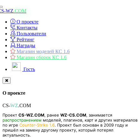
Toggle
CS-WZ
.COM
navigation
О проекте
Контакты
Пользователи
Рейтинг
Награды
Магазин моделей КС 1.6
Магазин сборок КС 1.6
Гость
О проекте
CS-
WZ
.COM
Проект
CS-WZ.COM
, ранее
WZ-CS.COM
, занимается
распространением
моделей, плагинов, карт и других материалов
по игре
Counter-Strike 1.6
. Проект был основан в 2009 году и
пришёл на замену другому проекту, который потерял
актуальность.