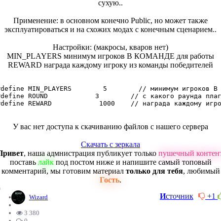
сухую..
Применение: в основном конечно Public, но может также
эксплуатироваться и на схожих модах с конечным сценарием..
Настройки: (макросы, кваров нет)
MIN_PLAYERS минимум игроков В КОМАНДЕ для работы
REWARD награда каждому игроку из команды победителей
#define MIN_PLAYERS        5        // минимум игроков В 
#define ROUND            3        // с какого раунда плаг
#define REWARD            1000    // награда каждому игр
У вас нет доступа к скачиванию файлов с нашего сервера
Скачать с зеркала
Привет
, наша адмнистрация публикует только
пушечный контен
поставь
лайк
под постом ниже и напишите самый топовый
комментарий, мы готовим материал
только для тебя
, любимый
Гость
.
0
И
сточник
+1
Wizard
3 380
0