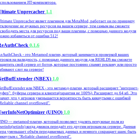
спользованием JIT-компилятора.
Ultimate Unprecacher
1.1
ltimate Unprecacher являет плагином для MetaMod, работает он по принципу
тключение не нужных ресурсов на вашем сервере, тем самым вы сможете
свободить места для ресурсов под ваши плагины, с помощью данного модуля
ожно избавиться от ошибки 512!
ReAuthCheck
0.1.6
eAuthCheck - это Metamod плагин, который занимается проверкой ваших
гроков на валидность, с помощью данного модуля для REHLDS вы сможете
ащитить свой сервер от ботов, которые постоянно спамят рекламу или просто
абивают слот на сервере!
NetBufExtender (NBEX)
1.0
etBufExtender или NBEX - это метамод-плагин, который расширяет "интернет-
уфер": буферы сервера и клиента(гарантия не 100%). Расширяет до 64 кб. Это
начит, что у игроков уменьшается вероятность быть кикнутыми с ошибкой
Reliable channel overflowed".
UserInfoNetOptimizer (UINO)
1.0
INO — metamod-плагин, который позволяет удалять ненужные поля из
serinfo(setinfo) когда движок передаёт его другим игрокам на сервере. Данная
ера уменьшает объём передаваемых данных и немного сокращает шанс быть
икнутым с "Reliable channel overflowed".