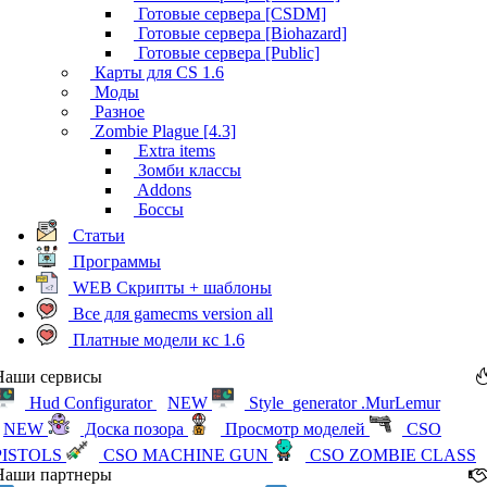
Готовые сервера [CSDM]
Готовые сервера [Biohazard]
Готовые сервера [Public]
Карты для CS 1.6
Моды
Разное
Zombie Plague [4.3]
Extra items
Зомби классы
Addons
Боссы
Статьи
Программы
WEB Скрипты + шаблоны
Все для gamecms version all
Платные модели кс 1.6
Наши сервисы
Hud Configurator
NEW
Style_generator .MurLemur
NEW
Доска позора
Просмотр моделей
CSO
PISTOLS
CSO MACHINE GUN
CSO ZOMBIE CLASS
Наши партнеры