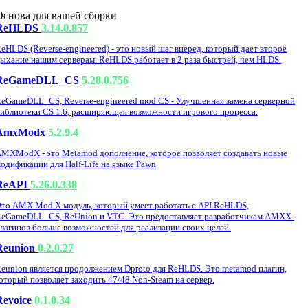
Основа для вашей сборки
ReHLDS
3.14.0.857
eHLDS (Reverse-engineered) - это новый шаг вперед, который дает второе
ыхание нашим серверам. ReHLDS работает в 2 раза быстрей, чем HLDS.
ReGameDLL_CS
5.28.0.756
eGameDLL_CS, Reverse-engineered mod CS - Улучшенная замена серверной
иблиотеки CS 1.6, расширяющая возможности игрового процесса.
AmxModx
5.2.9.4
MXModX - это Metamod дополнение, которое позволяет создавать новые
одификации для Half-Life на языке Pawn
ReAPI
5.26.0.338
то AMX Mod X модуль, который умеет работать с API ReHLDS,
eGameDLL_CS, ReUnion и VTC. Это предоставляет разработчикам AMXX-
лагинов больше возможностей для реализации своих целей.
Reunion
0.2.0.27
eunion является продолжением Dproto для ReHLDS. Это metamod плагин,
оторый позволяет заходить 47/48 Non-Steam на сервер.
Revoice
0.1.0.34