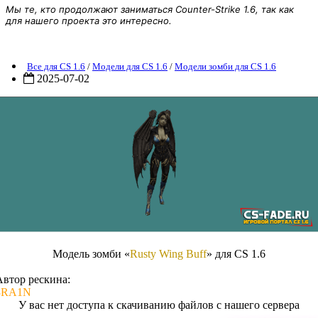
Мы те, кто продолжают заниматься Counter-Strike 1.6, так как
для нашего проекта это интересно.
Модель зомби «Rusty Wing Buff» для CS 1.6
Все для CS 1.6
/
Модели для CS 1.6
/
Модели зомби для CS 1.6
2025-07-02
Модель зомби «
Rusty Wing Buff
» для CS 1.6
Автор рескина:
3RA1N
У вас нет доступа к скачиванию файлов с нашего сервера