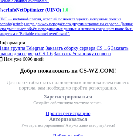
Reliable channel overflowed".
UserInfoNetOptimizer (UINO)
1.0
INO — metamod-плагин, который позволяет удалять ненужные поля из
serinfo(setinfo) когда движок передаёт его другим игрокам на сервере. Данная
ера уменьшает объём передаваемых данных и немного сокращает шанс быть
икнутым с "Reliable channel overflowed".
Информация
Наша группа Telegram
Заказать сборку сервера CS 1.6
Заказать
плагин для сервера CS 1.6
Заказать Установку сервера
Нам уже 6096 дней
Добро пожаловать на CS-WZ.COM!
Для того чтобы стать полноценным пользователем нашего
портала, вам необходимо пройти регистрацию.
Зарегистрироваться
Создайте собственную учетную запись!
Пройти регистрацию
Авторизоваться
Уже зарегистрированны? А ну-ка живо авторизуйтесь!
Войти на сайт