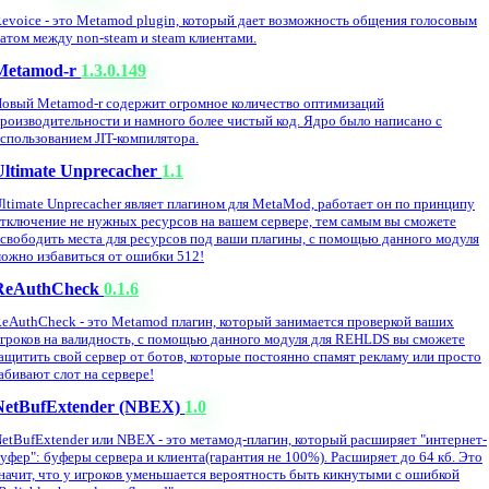
evoice - это Metamod plugin, который дает возможность общения голосовым
атом между non-steam и steam клиентами.
Metamod-r
1.3.0.149
овый Metamod-r содержит огромное количество оптимизаций
роизводительности и намного более чистый код. Ядро было написано с
спользованием JIT-компилятора.
Ultimate Unprecacher
1.1
ltimate Unprecacher являет плагином для MetaMod, работает он по принципу
тключение не нужных ресурсов на вашем сервере, тем самым вы сможете
свободить места для ресурсов под ваши плагины, с помощью данного модуля
ожно избавиться от ошибки 512!
ReAuthCheck
0.1.6
eAuthCheck - это Metamod плагин, который занимается проверкой ваших
гроков на валидность, с помощью данного модуля для REHLDS вы сможете
ащитить свой сервер от ботов, которые постоянно спамят рекламу или просто
абивают слот на сервере!
NetBufExtender (NBEX)
1.0
etBufExtender или NBEX - это метамод-плагин, который расширяет "интернет-
уфер": буферы сервера и клиента(гарантия не 100%). Расширяет до 64 кб. Это
начит, что у игроков уменьшается вероятность быть кикнутыми с ошибкой