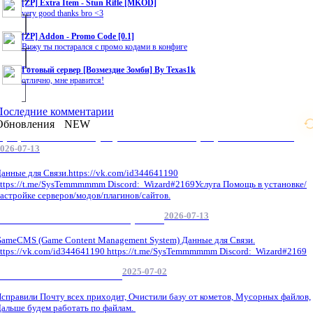
[ZP] Extra Item - Stun Rifle [MKOD]
very good thanks bro <3
[ZP] Addon - Promo Code [0.1]
Вижу ты постарался с промо кодами в конфиге
Готовый сервер [Возмездие Зомби] By Texas1k
отлично, мне нравится!
Последние комментарии
Обновления
NEW
Профессиональные услуги по CS 1.6 / серверным системам
026-07-13
анные для Связи.https://vk.com/id344641190
ttps://t.me/SysTemmmmmm Discord: Wizard#2169Услуга Помощь в установке/
астройке серверов/модов/плагинов/сайтов.
2026-07-13
GameCMS Установка Настройка
ameCMS (Game Content Management System) Данные для Связи.
ttps://vk.com/id344641190 https://t.me/SysTemmmmmm Discord: Wizard#2169
2025-07-02
Обнова Фиксы на сайте.
справили Почту всех приходит, Очистили базу от кометов, Мусорных файлов,
альше будем работать по файлам.