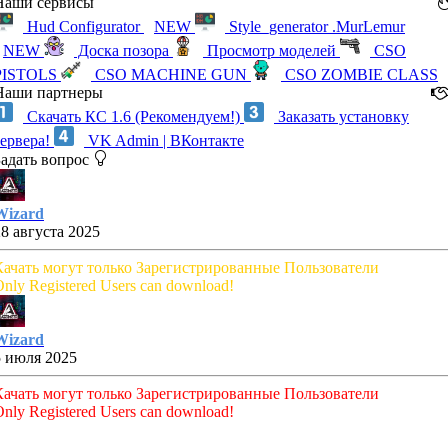
Наши сервисы
Hud Configurator
NEW
Style_generator .MurLemur
NEW
Доска позора
Просмотр моделей
CSO
PISTOLS
CSO MACHINE GUN
CSO ZOMBIE CLASS
Наши партнеры
Скачать КС 1.6 (Рекомендуем!)
Заказать установку
сервера!
VK Admin | ВКонтакте
Задать вопрос
Wizard
28 августа 2025
Качать могут только Зарегистрированные Пользователи
nly Registered Users can download!
Wizard
5 июля 2025
Качать могут только Зарегистрированные Пользователи
nly Registered Users can download!