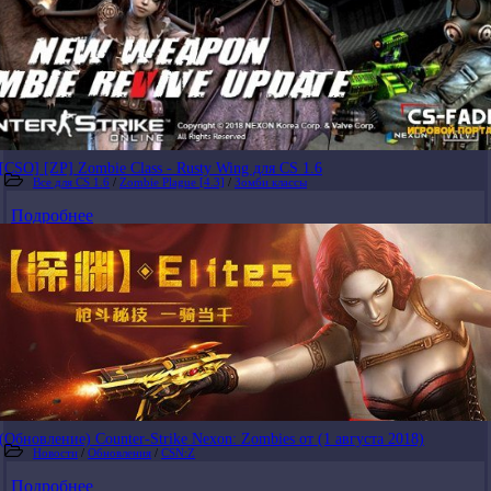
[CSO] [ZP] Zombie Class - Rusty Wing для CS 1.6
Все для CS 1.6
/
Zombie Plague [4.3]
/
Зомби классы
Подробнее
(Обновление) Counter-Strike Nexon: Zombies от (1 августа 2018)
Новости
/
Обновления
/
CSN:Z
Подробнее