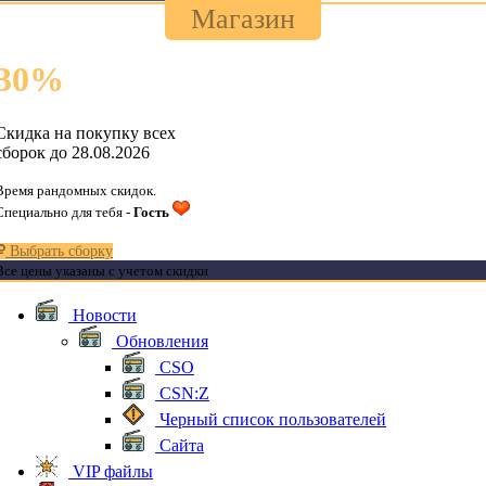
Магазин
30
%
Скидка на покупку всех
сборок до 28.08.2026
Время рандомных скидок.
Специально для тебя -
Гость
Выбрать сборку
Все цены указаны с учетом скидки
Новости
Обновления
CSO
CSN:Z
Черный список пользователей
Сайта
VIP файлы