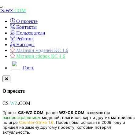
Toggle
CS-WZ
.COM
navigation
О проекте
Контакты
Пользователи
Рейтинг
Награды
Магазин моделей КС 1.6
Магазин сборок КС 1.6
Гость
О проекте
CS-
WZ
.COM
Проект
CS-WZ.COM
, ранее
WZ-CS.COM
, занимается
распространением
моделей, плагинов, карт и других материалов
по игре
Counter-Strike 1.6
. Проект был основан в 2009 году и
пришёл на замену другому проекту, который потерял
актуальность.