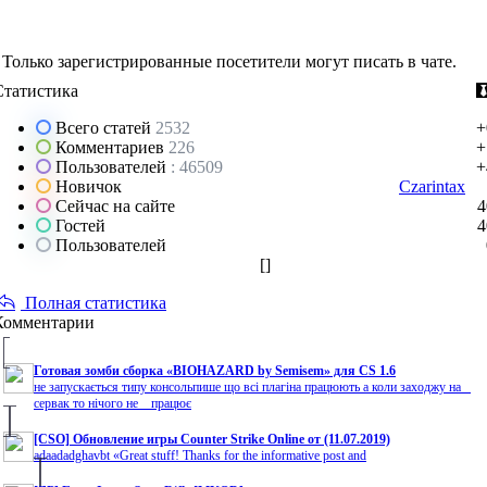
Только зарегистрированные посетители могут писать в чате.
Статистика
Всего статей
2532
+
Комментариев
226
+
Пользователей
: 46509
+
Новичок
Czarintax
Сейчас на сайте
4
Гостей
4
Пользователей
[
]
Полная статистика
Комментарии
Готовая зомби сборка «BIOHAZARD by Semisem» для CS 1.6
не запускається типу консольпише що всі плагіна працюють а коли заходжу на
сервак то нічого не працює
[CSO] Обновление игры Counter Strike Online от (11.07.2019)
adaadadghavbt «Great stuff! Thanks for the informative post and