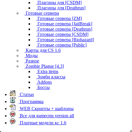
Плагины для [CSDM]
Плагины для [Deathrun]
Готовые сервера
Готовые сервера [ZM]
Готовые сервера [JailBreak]
Готовые сервера [Deathrun]
Готовые сервера [CSDM]
Готовые сервера [Biohazard]
Готовые сервера [Public]
Карты для CS 1.6
Моды
Разное
Zombie Plague [4.3]
Extra items
Зомби классы
Addons
Боссы
Статьи
Программы
WEB Скрипты + шаблоны
Все для gamecms version all
Платные модели кс 1.6