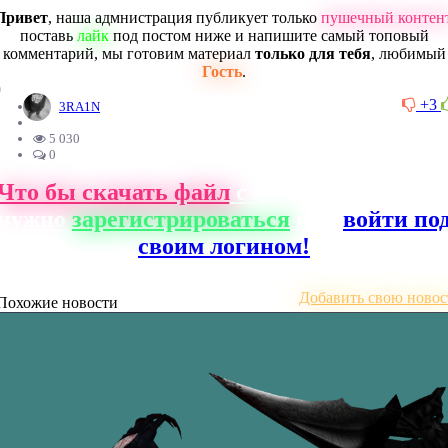
Привет
, наша адмнистрация публикует только
пушечный контен
поставь
лайк
под постом ниже и напишите самый топовый
комментарий, мы готовим материал
только для тебя
, любимый
Гость
.
0
+3
3RA1N
5 030
0
Что бы скачать файл
с нашего сайта, ва
нужно
зарегистрироваться
или
войти по
своим логином!
Добавить свою новос
Похожие новости