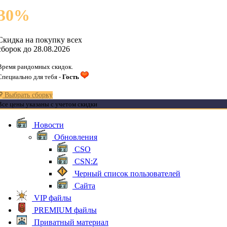
30
%
Скидка на покупку всех
сборок до 28.08.2026
Время рандомных скидок.
Специально для тебя -
Гость
Выбрать сборку
Все цены указаны с учетом скидки
Новости
Обновления
CSO
CSN:Z
Черный список пользователей
Сайта
VIP файлы
PREMIUM файлы
Приватный материал