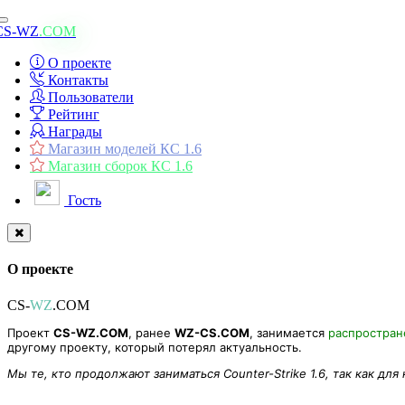
Toggle
CS-WZ
.COM
navigation
О проекте
Контакты
Пользователи
Рейтинг
Награды
Магазин моделей КС 1.6
Магазин сборок КС 1.6
Гость
О проекте
CS-
WZ
.COM
Проект
CS-WZ.COM
, ранее
WZ-CS.COM
, занимается
распростра
другому проекту, который потерял актуальность.
Мы те, кто продолжают заниматься Counter-Strike 1.6, так как для
Модель Revenant POWER