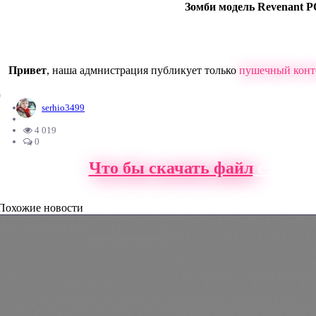
Зомби модель Revenant P
Привет
, наша адмнистрация публикует только
пушечный конт
0
serhio3499
4 019
0
Что бы скачать файл
с нашег
Похожие новости