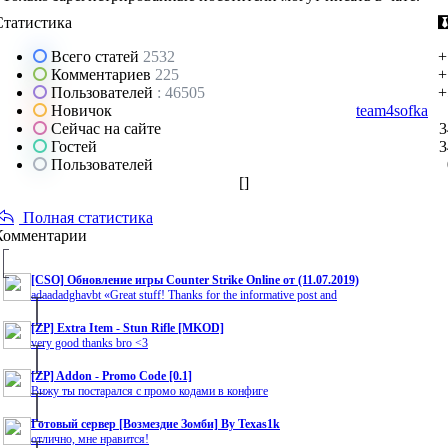
Статистика
Всего статей
2532
+
Комментариев
225
+
Пользователей
: 46505
+
Новичок
team4sofka
Сейчас на сайте
3
Гостей
3
Пользователей
[
]
Полная статистика
Комментарии
[CSO] Обновление игры Counter Strike Online от (11.07.2019)
adaadadghavbt «Great stuff! Thanks for the informative post and
[ZP] Extra Item - Stun Rifle [MKOD]
very good thanks bro <3
[ZP] Addon - Promo Code [0.1]
Вижу ты постарался с промо кодами в конфиге
Готовый сервер [Возмездие Зомби] By Texas1k
отлично, мне нравится!