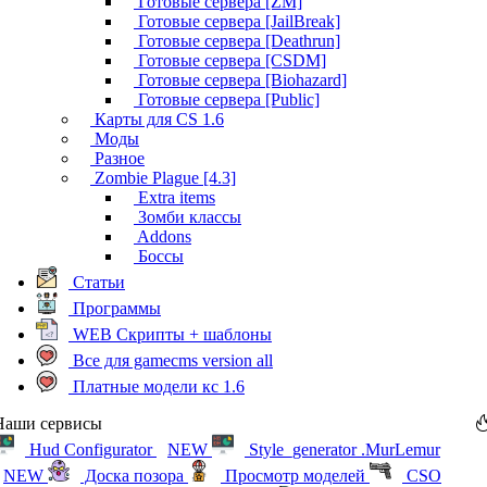
Готовые сервера [ZM]
Готовые сервера [JailBreak]
Готовые сервера [Deathrun]
Готовые сервера [CSDM]
Готовые сервера [Biohazard]
Готовые сервера [Public]
Карты для CS 1.6
Моды
Разное
Zombie Plague [4.3]
Extra items
Зомби классы
Addons
Боссы
Статьи
Программы
WEB Скрипты + шаблоны
Все для gamecms version all
Платные модели кс 1.6
Наши сервисы
Hud Configurator
NEW
Style_generator .MurLemur
NEW
Доска позора
Просмотр моделей
CSO