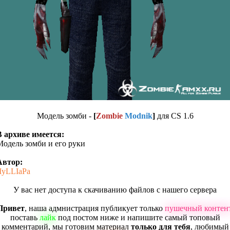
Модель зомби -
[
Zombie
Modnik
]
для CS 1.6
В архиве имеется:
Модель зомби и его руки
Автор:
IIyLLIaPa
У вас нет доступа к скачиванию файлов с нашего сервера
Привет
, наша адмнистрация публикует только
пушечный контен
поставь
лайк
под постом ниже и напишите самый топовый
комментарий, мы готовим материал
только для тебя
, любимый