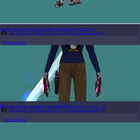
Зомби модель «Zombie Killer (Remake)» для CS 1.6
Все для CS 1.6
/
Модели для CS 1.6
/
Модели зомби для CS 1.6
Подробнее
Модель зомби «Zombie Drowned (Retexture)» для CS 1.6
Все для CS 1.6
/
Модели для CS 1.6
/
Модели зомби для CS 1.6
Подробнее