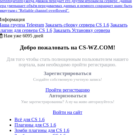
serinfo(setinfo) когда движок передаёт его другим игрокам на сервере. Данная
ера уменьшает объём передаваемых данных и немного сокращает шанс быть
икнутым с "Reliable channel overflowed".
Информация
Наша группа Telegram
Заказать сборку сервера CS 1.6
Заказать
плагин для сервера CS 1.6
Заказать Установку сервера
Нам уже 6095 дней
Добро пожаловать на CS-WZ.COM!
Для того чтобы стать полноценным пользователем нашего
портала, вам необходимо пройти регистрацию.
Зарегистрироваться
Создайте собственную учетную запись!
Пройти регистрацию
Авторизоваться
Уже зарегистрированны? А ну-ка живо авторизуйтесь!
Войти на сайт
Всё для CS 1.6
Плагины для CS 1.6
Зомби плагины для CS 1.6