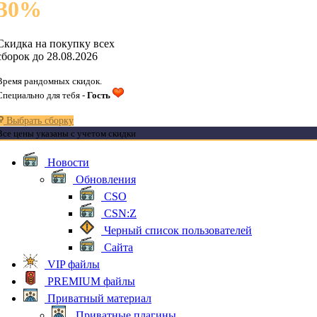
30
%
Скидка на покупку всех
сборок до 28.08.2026
Время рандомных скидок.
Специально для тебя -
Гость
Выбрать сборку
Все цены указаны с учетом скидки
Новости
Обновления
CSO
CSN:Z
Черный список пользователей
Сайта
VIP файлы
PREMIUM файлы
Приватный материал
Приватные плагины