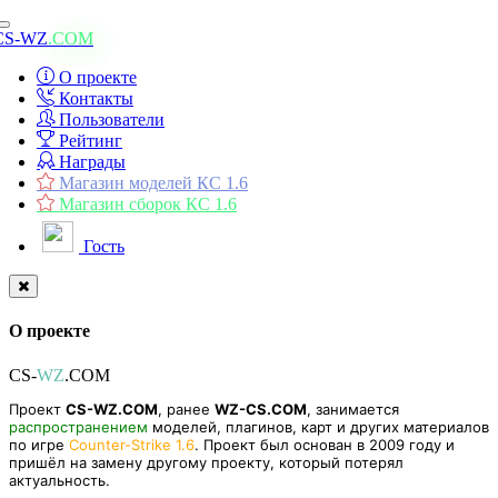
Toggle
CS-WZ
.COM
navigation
О проекте
Контакты
Пользователи
Рейтинг
Награды
Магазин моделей КС 1.6
Магазин сборок КС 1.6
Гость
О проекте
CS-
WZ
.COM
Проект
CS-WZ.COM
, ранее
WZ-CS.COM
, занимается
распространением
моделей, плагинов, карт и других материалов
по игре
Counter-Strike 1.6
. Проект был основан в 2009 году и
пришёл на замену другому проекту, который потерял
актуальность.