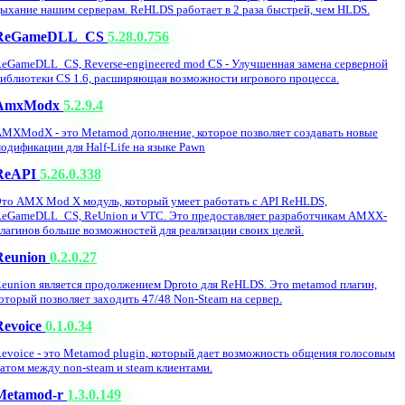
ыхание нашим серверам. ReHLDS работает в 2 раза быстрей, чем HLDS.
ReGameDLL_CS
5.28.0.756
eGameDLL_CS, Reverse-engineered mod CS - Улучшенная замена серверной
иблиотеки CS 1.6, расширяющая возможности игрового процесса.
AmxModx
5.2.9.4
MXModX - это Metamod дополнение, которое позволяет создавать новые
одификации для Half-Life на языке Pawn
ReAPI
5.26.0.338
то AMX Mod X модуль, который умеет работать с API ReHLDS,
eGameDLL_CS, ReUnion и VTC. Это предоставляет разработчикам AMXX-
лагинов больше возможностей для реализации своих целей.
Reunion
0.2.0.27
eunion является продолжением Dproto для ReHLDS. Это metamod плагин,
оторый позволяет заходить 47/48 Non-Steam на сервер.
Revoice
0.1.0.34
evoice - это Metamod plugin, который дает возможность общения голосовым
атом между non-steam и steam клиентами.
Metamod-r
1.3.0.149