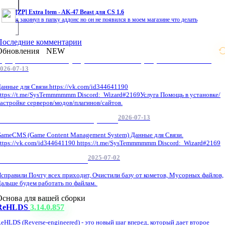
[ZP] Extra Item - AK-47 Beast для CS 1.6
я закинул в папку аддонс но он не появился в моем магазине что делать
Последние комментарии
Обновления
NEW
Профессиональные услуги по CS 1.6 / серверным системам
026-07-13
анные для Связи.https://vk.com/id344641190
ttps://t.me/SysTemmmmmm Discord: Wizard#2169Услуга Помощь в установке/
астройке серверов/модов/плагинов/сайтов.
2026-07-13
GameCMS Установка Настройка
ameCMS (Game Content Management System) Данные для Связи.
ttps://vk.com/id344641190 https://t.me/SysTemmmmmm Discord: Wizard#2169
2025-07-02
Обнова Фиксы на сайте.
справили Почту всех приходит, Очистили базу от кометов, Мусорных файлов,
альше будем работать по файлам.
Основа для вашей сборки
ReHLDS
3.14.0.857
eHLDS (Reverse-engineered) - это новый шаг вперед, который дает второе