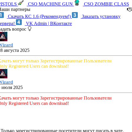
PISTOLS
CSO MACHINE GUN
CSO ZOMBIE CLASS
Наши партнеры
Скачать КС 1.6 (Рекомендуем!)
Заказать установку
сервера!
VK Admin | ВКонтакте
Задать вопрос
Wizard
28 августа 2025
Качать могут только Зарегистрированные Пользователи
nly Registered Users can download!
Wizard
5 июля 2025
Качать могут только Зарегистрированные Пользователи
nly Registered Users can download!
Только зарегистрированные посетители могут писать в чате.