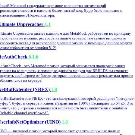
овый Metamod-r содержит огромное количество оптимизаций
роизводительности и намного более чистый код. Ядро было написано с
спользованием JIT-компилятора.
Ultimate Unprecacher
1.1
ltimate Unprecacher являет плагином для MetaMod, работает он по принципу
тключение не нужных ресурсов на вашем сервере, тем самым вы сможете
свободить места для ресурсов под ваши плагины, с помощью данного модуля
ожно избавиться от ошибки 512!
ReAuthCheck
0.1.6
eAuthCheck - это Metamod плагин, который занимается проверкой ваших
гроков на валидность, с помощью данного модуля для REHLDS вы сможете
ащитить свой сервер от ботов, которые постоянно спамят рекламу или просто
абивают слот на сервере!
NetBufExtender (NBEX)
1.0
etBufExtender или NBEX - это метамод-плагин, который расширяет "интернет-
уфер": буферы сервера и клиента(гарантия не 100%). Расширяет до 64 кб. Это
начит, что у игроков уменьшается вероятность быть кикнутыми с ошибкой
Reliable channel overflowed".
UserInfoNetOptimizer (UINO)
1.0
INO — metamod-плагин, который позволяет удалять ненужные поля из