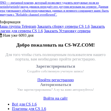
INO — metamod-плагин, который позволяет удалять ненужные поля из
serinfo(setinfo) когда движок передаёт его другим игрокам на сервере. Данная
ера уменьшает объём передаваемых данных и немного сокращает шанс быть
икнутым с "Reliable channel overflowed".
Информация
Наша группа Telegram
Заказать сборку сервера CS 1.6
Заказать
плагин для сервера CS 1.6
Заказать Установку сервера
Нам уже 6093 дня
Добро пожаловать на CS-WZ.COM!
Для того чтобы стать полноценным пользователем нашего
портала, вам необходимо пройти регистрацию.
Зарегистрироваться
Создайте собственную учетную запись!
Пройти регистрацию
Авторизоваться
Уже зарегистрированны? А ну-ка живо авторизуйтесь!
Войти на сайт
Всё для CS 1.6
Плагины для CS 1.6