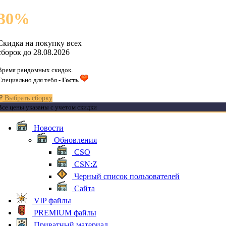
30
%
Скидка на покупку всех
сборок до 28.08.2026
Время рандомных скидок.
Специально для тебя -
Гость
Выбрать сборку
Все цены указаны с учетом скидки
Новости
Обновления
CSO
CSN:Z
Черный список пользователей
Сайта
VIP файлы
PREMIUM файлы
Приватный материал