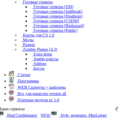
Готовые сервера
Готовые сервера [ZM]
Готовые сервера [JailBreak]
Готовые сервера [Deathrun]
Готовые сервера [CSDM]
Готовые сервера [Biohazard]
Готовые сервера [Public]
Карты для CS 1.6
Моды
Разное
Zombie Plague [4.3]
Extra items
Зомби классы
Addons
Боссы
Статьи
Программы
WEB Скрипты + шаблоны
Все для gamecms version all
Платные модели кс 1.6
Наши сервисы
Hud Configurator
NEW
Style_generator .MurLemur