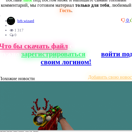
комментарий, мы готовим материал
только для тебя
, любимый
Гость
.
0
0
brb.wizard
1 317
0
Что бы скачать файл
с нашего сайта, ва
нужно
зарегистрироваться
или
войти по
своим логином!
Добавить свою новос
Похожие новости