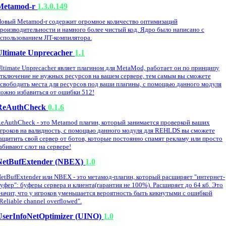
Metamod-r
1.3.0.149
овый Metamod-r содержит огромное количество оптимизаций
роизводительности и намного более чистый код. Ядро было написано с
спользованием JIT-компилятора.
Ultimate Unprecacher
1.1
ltimate Unprecacher являет плагином для MetaMod, работает он по принципу
тключение не нужных ресурсов на вашем сервере, тем самым вы сможете
свободить места для ресурсов под ваши плагины, с помощью данного модуля
ожно избавиться от ошибки 512!
ReAuthCheck
0.1.6
eAuthCheck - это Metamod плагин, который занимается проверкой ваших
гроков на валидность, с помощью данного модуля для REHLDS вы сможете
ащитить свой сервер от ботов, которые постоянно спамят рекламу или просто
абивают слот на сервере!
NetBufExtender (NBEX)
1.0
etBufExtender или NBEX - это метамод-плагин, который расширяет "интернет-
уфер": буферы сервера и клиента(гарантия не 100%). Расширяет до 64 кб. Это
начит, что у игроков уменьшается вероятность быть кикнутыми с ошибкой
Reliable channel overflowed".
UserInfoNetOptimizer (UINO)
1.0