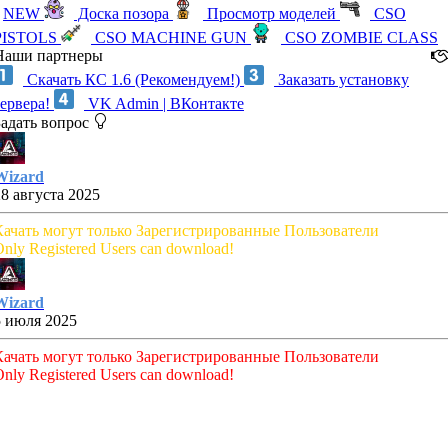
NEW
Доска позора
Просмотр моделей
CSO
PISTOLS
CSO MACHINE GUN
CSO ZOMBIE CLASS
Наши партнеры
Скачать КС 1.6 (Рекомендуем!)
Заказать установку
сервера!
VK Admin | ВКонтакте
Задать вопрос
Wizard
28 августа 2025
Качать могут только Зарегистрированные Пользователи
nly Registered Users can download!
Wizard
5 июля 2025
Качать могут только Зарегистрированные Пользователи
nly Registered Users can download!