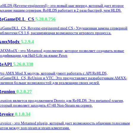
eHLDS (Reverse-engineered) - это новый шаг вперед, который дает второе
ыхание нашим серверам. ReHLDS работает в 2 раза быстрей, чем HLDS.
ReGameDLL_CS
5.28.0.756
eGameDLL_CS, Reverse-engineered mod CS - Улучшенная замена серверной
иблиотеки CS 1.6, расширяющая возможности игрового процесса.
AmxModx
5.2.9.4
MXModX - это Metamod дополнение, которое позволяет создавать новые
одификации для Half-Life на языке Pawn
ReAPI
5.26.0.338
то AMX Mod X модуль, который умеет работать с API ReHLDS,
eGameDLL_CS, ReUnion и VTC. Это предоставляет разработчикам AMXX-
лагинов больше возможностей для реализации своих целей.
Reunion
0.2.0.27
eunion является продолжением Dproto для ReHLDS. Это metamod плагин,
оторый позволяет заходить 47/48 Non-Steam на сервер.
Revoice
0.1.0.34
evoice - это Metamod plugin, который дает возможность общения голосовым
атом между non-steam и steam клиентами.