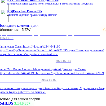
[ZP] Extra Item - AK-47 Beast для CS 1.6
я закинул в папку аддонс но он не появился в моем магазине что делать
[CS]Extra Item Plasma-Rifle
слишком хорошое оружие автору спасибо
Последние комментарии
Обновления
NEW
Профессиональные услуги по CS 1.6 / серверным системам
026-07-13
анные для Связи.https://vk.com/id344641190
ttps://t.me/SysTemmmmmm Discord: Wizard#2169Услуга Помощь в установке/
астройке серверов/модов/плагинов/сайтов.
2026-07-13
GameCMS Установка Настройка
ameCMS (Game Content Management System) Данные для Связи.
ttps://vk.com/id344641190 https://t.me/SysTemmmmmm Discord: Wizard#2169
2025-07-02
Обнова Фиксы на сайте.
справили Почту всех приходит, Очистили базу от кометов, Мусорных файлов,
альше будем работать по файлам.
Основа для вашей сборки
ReHLDS
3.14.0.857