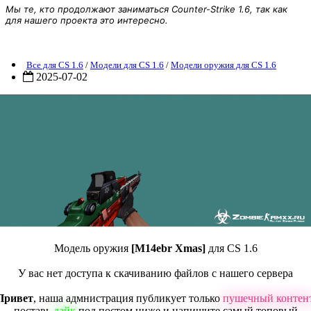
Мы те, кто продолжают заниматься Counter-Strike 1.6, так как
для нашего проекта это интересно.
Модель оружия [M14ebr Xmas] для CS 1.6
Все для CS 1.6
/
Модели для CS 1.6
/
Модели оружия для CS 1.6
2025-07-02
Модель оружия
[M14ebr Xmas]
для CS 1.6
У вас нет доступа к скачиванию файлов с нашего сервера
Привет
, наша адмнистрация публикует только
пушечный контен
поставь
лайк
под постом ниже и напишите самый топовый