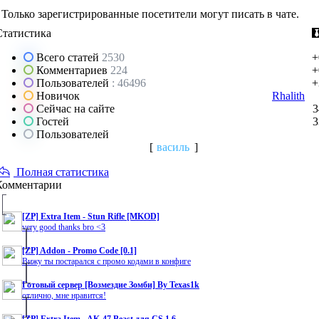
Только зарегистрированные посетители могут писать в чате.
Статистика
Всего статей
2530
+
Комментариев
224
+
Пользователей
: 46496
+
Новичок
Rhalith
Сейчас на сайте
3
Гостей
3
Пользователей
[
василь
]
Полная статистика
Комментарии
[ZP] Extra Item - Stun Rifle [MKOD]
very good thanks bro <3
[ZP] Addon - Promo Code [0.1]
Вижу ты постарался с промо кодами в конфиге
Готовый сервер [Возмездие Зомби] By Texas1k
отлично, мне нравится!