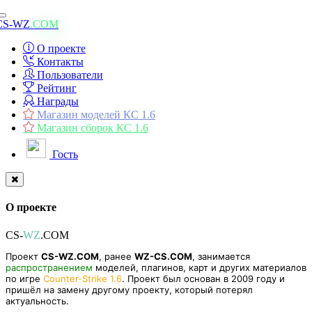
Toggle
CS-WZ
.COM
navigation
О проекте
Контакты
Пользователи
Рейтинг
Награды
Магазин моделей КС 1.6
Магазин сборок КС 1.6
Гость
О проекте
CS-
WZ
.COM
Проект
CS-WZ.COM
, ранее
WZ-CS.COM
, занимается
распространением
моделей, плагинов, карт и других материалов
по игре
Counter-Strike 1.6
. Проект был основан в 2009 году и
пришёл на замену другому проекту, который потерял
актуальность.