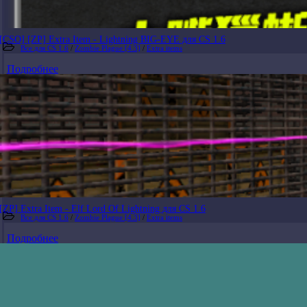
[CSO] [ZP] Extra Item - Lightning BIG-EYE для CS 1.6
Все для CS 1.6
/
Zombie Plague [4.3]
/
Extra items
Подробнее
[ZP] Extra Item - Elf Lord Of Lightning для CS 1.6
Все для CS 1.6
/
Zombie Plague [4.3]
/
Extra items
Подробнее