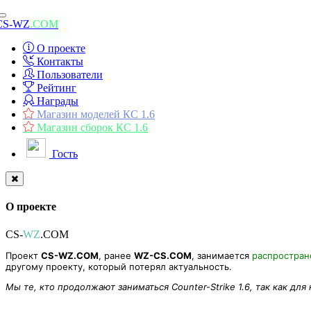
Toggle
CS-WZ
.COM
navigation
О проекте
Контакты
Пользователи
Рейтинг
Награды
Магазин моделей КС 1.6
Магазин сборок КС 1.6
Гость
О проекте
CS-
WZ
.COM
Проект
CS-WZ.COM
, ранее
WZ-CS.COM
, занимается
распростра
другому проекту, который потерял актуальность.
Мы те, кто продолжают заниматься Counter-Strike 1.6, так как для
Модель оружия [Lightning] для CS 1.6