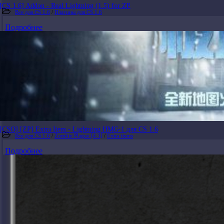
[CS 1.6] Addon - Real Lightning (1.5) for ZP
Все для CS 1.6
/
Плагины для CS 1.6
Подробнее
[CSO] [ZP] Extra Item - Lightning HMG-1 для CS 1.6
Все для CS 1.6
/
Zombie Plague [4.3]
/
Extra items
Подробнее