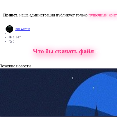
Привет
, наша адмнистрация публикует только
пушечный конт
0
brb.wizard
1 147
0
Что бы скачать файл
с нашег
Похожие новости