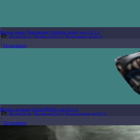
Модель ножа [Warhammer lightning strike] для CS 1.6
Все для CS 1.6
/
Модели для CS 1.6
/
Модели ножа для CS 1.6
Подробнее
Модель оружия (Glock18Wolf) для CS 1.6
Все для CS 1.6
/
Модели для CS 1.6
/
Модели оружия для CS 1.6
Подробнее