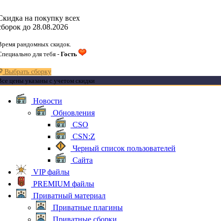
Скидка на покупку всех
сборок до 28.08.2026
Время рандомных скидок.
Специально для тебя -
Гость
Выбрать сборку
Все цены указаны с учетом скидки
Новости
Обновления
CSO
CSN:Z
Черный список пользователей
Сайта
VIP файлы
PREMIUM файлы
Приватный материал
Приватные плагины
Приватные сборки