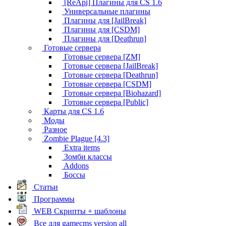
[ReApi] Плагины для CS 1.6
Универсальные плагины
Плагины для [JailBreak]
Плагины для [CSDM]
Плагины для [Deathrun]
Готовые сервера
Готовые сервера [ZM]
Готовые сервера [JailBreak]
Готовые сервера [Deathrun]
Готовые сервера [CSDM]
Готовые сервера [Biohazard]
Готовые сервера [Public]
Карты для CS 1.6
Моды
Разное
Zombie Plague [4.3]
Extra items
Зомби классы
Addons
Боссы
Статьи
Программы
WEB Скрипты + шаблоны
Все для gamecms version all