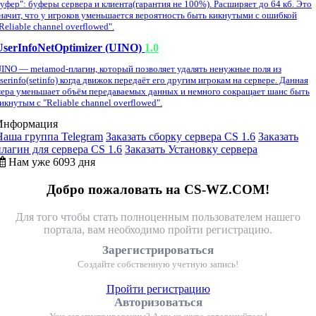
уфер": буферы сервера и клиента(гарантия не 100%). Расширяет до 64 кб. Это
начит, что у игроков уменьшается вероятность быть кикнутыми с ошибкой
Reliable channel overflowed".
UserInfoNetOptimizer (UINO)
1.0
INO — metamod-плагин, который позволяет удалять ненужные поля из
serinfo(setinfo) когда движок передаёт его другим игрокам на сервере. Данная
ера уменьшает объём передаваемых данных и немного сокращает шанс быть
икнутым с "Reliable channel overflowed".
Информация
Наша группа Telegram
Заказать сборку сервера CS 1.6
Заказать
плагин для сервера CS 1.6
Заказать Установку сервера
Нам уже 6093 дня
Добро пожаловать на CS-WZ.COM!
Для того чтобы стать полноценным пользователем нашего
портала, вам необходимо пройти регистрацию.
Зарегистрироваться
Создайте собственную учетную запись!
Пройти регистрацию
Авторизоваться