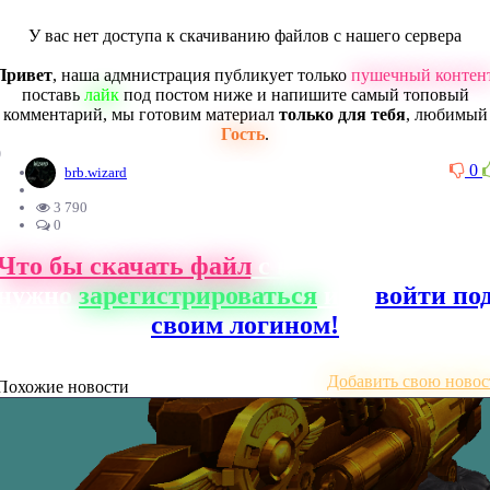
У вас нет доступа к скачиванию файлов с нашего сервера
Привет
, наша адмнистрация публикует только
пушечный контен
поставь
лайк
под постом ниже и напишите самый топовый
комментарий, мы готовим материал
только для тебя
, любимый
Гость
.
0
0
brb.wizard
3 790
0
Что бы скачать файл
с нашего сайта, ва
нужно
зарегистрироваться
или
войти по
своим логином!
Добавить свою новос
Похожие новости