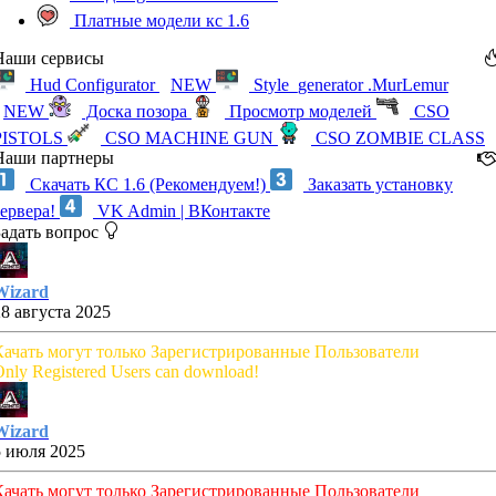
Платные модели кс 1.6
Наши сервисы
Hud Configurator
NEW
Style_generator .MurLemur
NEW
Доска позора
Просмотр моделей
CSO
PISTOLS
CSO MACHINE GUN
CSO ZOMBIE CLASS
Наши партнеры
Скачать КС 1.6 (Рекомендуем!)
Заказать установку
сервера!
VK Admin | ВКонтакте
Задать вопрос
Wizard
28 августа 2025
Качать могут только Зарегистрированные Пользователи
nly Registered Users can download!
Wizard
5 июля 2025
Качать могут только Зарегистрированные Пользователи