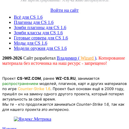
Уже зарегистрированны? А ну-ка живо авторизуйтесь!
Войти на сайт
Всё для CS 1.6
Плагины для CS 1.6
Зомби плагины для CS 1.6
Зомби классы для CS 1.6
Готовые сервера для CS 1.6
Моды для CS 1.6
Модели оружия для CS 1.6
2009-2026
Сайт разработал
Владимир (
Wizard
)
.
Копирование
материала без источника на наш ресурс - запрещено!
Проект
CS-WZ.COM
, ранее
WZ-CS.RU
, занимается
распространением
моделей, плагинов, карт и других материалов
по игре
Counter-Strike 1.6
. Проект был основан ещё в 2009 году,
пришёл он на замену одного другого проекта, который потерял
актуальность за своё время.
Мы те - кто продолжается заниматься Counter-Strike 1.6, так как
для нашего проекта это интересно.
Наверх