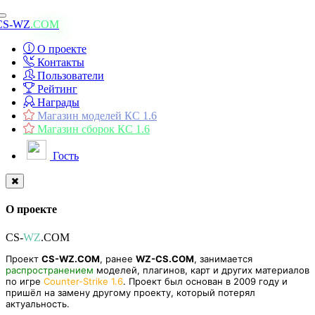
Toggle
CS-WZ
.COM
navigation
О проекте
Контакты
Пользователи
Рейтинг
Награды
Магазин моделей КС 1.6
Магазин сборок КС 1.6
Гость
О проекте
CS-
WZ
.COM
Проект
CS-WZ.COM
, ранее
WZ-CS.COM
, занимается
распространением
моделей, плагинов, карт и других материалов
по игре
Counter-Strike 1.6
. Проект был основан в 2009 году и
пришёл на замену другому проекту, который потерял
актуальность.