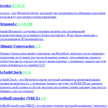
Revoice
0.1.0.34
evoice - это Metamod plugin, который дает возможность общения голосовым
атом между non-steam и steam клиентами.
Metamod-r
1.3.0.149
овый Metamod-r содержит огромное количество оптимизаций
роизводительности и намного более чистый код. Ядро было написано с
спользованием JIT-компилятора.
Ultimate Unprecacher
1.1
ltimate Unprecacher являет плагином для MetaMod, работает он по принципу
тключение не нужных ресурсов на вашем сервере, тем самым вы сможете
свободить места для ресурсов под ваши плагины, с помощью данного модуля
ожно избавиться от ошибки 512!
ReAuthCheck
0.1.6
eAuthCheck - это Metamod плагин, который занимается проверкой ваших
гроков на валидность, с помощью данного модуля для REHLDS вы сможете
ащитить свой сервер от ботов, которые постоянно спамят рекламу или просто
абивают слот на сервере!
NetBufExtender (NBEX)
1.0
etBufExtender или NBEX - это метамод-плагин, который расширяет "интернет-