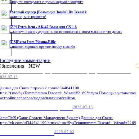
Вижу ты постарался с промо кодами в конфиге
Готовый сервер [Возмездие Зомби] By Texas1k
отлично, мне нравится!
[ZP] Extra Item - AK-47 Beast для CS 1.6
я закинул в папку аддонс но он не появился в моем магазине что делать
[CS]Extra Item Plasma-Rifle
слишком хорошое оружие автору спасибо
Последние комментарии
Обновления
NEW
Профессиональные услуги по CS 1.6 / серверным системам
026-07-13
анные для Связи.https://vk.com/id344641190
ttps://t.me/SysTemmmmmm Discord: Wizard#2169Услуга Помощь в установке/
астройке серверов/модов/плагинов/сайтов.
2026-07-13
GameCMS Установка Настройка
ameCMS (Game Content Management System) Данные для Связи.
ttps://vk.com/id344641190 https://t.me/SysTemmmmmm Discord: Wizard#2169
2025-07-02
Обнова Фиксы на сайте.