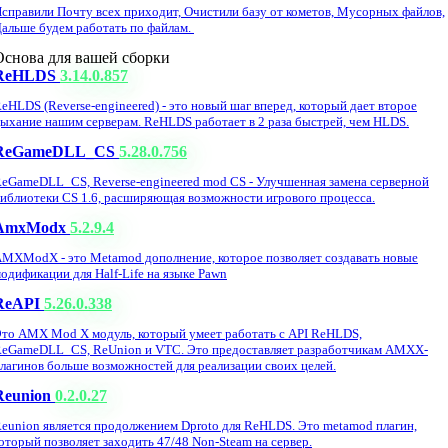
справили Почту всех приходит, Очистили базу от кометов, Мусорных файлов,
альше будем работать по файлам.
Основа для вашей сборки
ReHLDS
3.14.0.857
eHLDS (Reverse-engineered) - это новый шаг вперед, который дает второе
ыхание нашим серверам. ReHLDS работает в 2 раза быстрей, чем HLDS.
ReGameDLL_CS
5.28.0.756
eGameDLL_CS, Reverse-engineered mod CS - Улучшенная замена серверной
иблиотеки CS 1.6, расширяющая возможности игрового процесса.
AmxModx
5.2.9.4
MXModX - это Metamod дополнение, которое позволяет создавать новые
одификации для Half-Life на языке Pawn
ReAPI
5.26.0.338
то AMX Mod X модуль, который умеет работать с API ReHLDS,
eGameDLL_CS, ReUnion и VTC. Это предоставляет разработчикам AMXX-
лагинов больше возможностей для реализации своих целей.
Reunion
0.2.0.27
eunion является продолжением Dproto для ReHLDS. Это metamod плагин,
оторый позволяет заходить 47/48 Non-Steam на сервер.