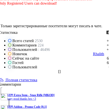
nly Registered Users can download!
Только зарегистрированные посетители могут писать в чате.
Статистика
Всего статей
2530
+
Комментариев
224
+
Пользователей
: 46496
+
Новичок
Rhalith
Сейчас на сайте
6
Гостей
6
Пользователей
[
]
Полная статистика
Комментарии
[ZP] Extra Item - Stun Rifle [MKOD]
very good thanks bro <3
[ZP] Addon - Promo Code [0.1]