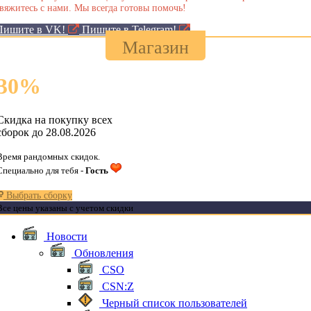
вяжитесь с нами. Мы всегда готовы помочь!
Пишите в VK!
Пишите в Telegram!
Магазин
30
%
Скидка на покупку всех
сборок до 28.08.2026
Время рандомных скидок.
Специально для тебя -
Гость
Выбрать сборку
Все цены указаны с учетом скидки
Новости
Обновления
CSO
CSN:Z
Черный список пользователей