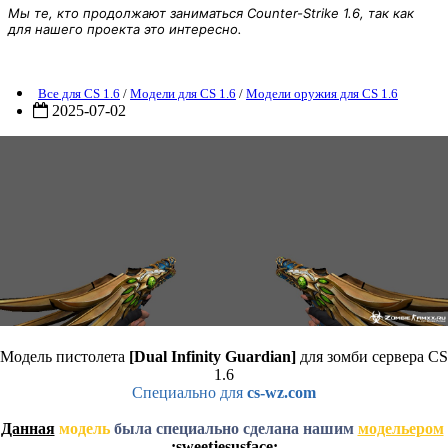
Мы те, кто продолжают заниматься Counter-Strike 1.6, так как
для нашего проекта это интересно.
Модель пистолета [Dual Infinity Guardian] By zCoBa
Все для CS 1.6
/
Модели для CS 1.6
/
Модели оружия для CS 1.6
2025-07-02
Модель пистолета
[Dual Infinity Guardian]
для зомби сервера CS
1.6
Специально для
cs-wz.com
Данная
модель
была специально сделана нашим
модельером
:sweetjesusface: