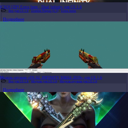
[CSO] [ZP] Extra Item - Dual Infinity для CS 1.6
Все для CS 1.6
/
Zombie Plague [4.3]
/
Extra items
Подробнее
Модель оружия «DUAL INFINITY XMAS 2019» для CS 1.6
Все для CS 1.6
/
Модели для CS 1.6
/
Модели оружия для CS 1.6
Подробнее