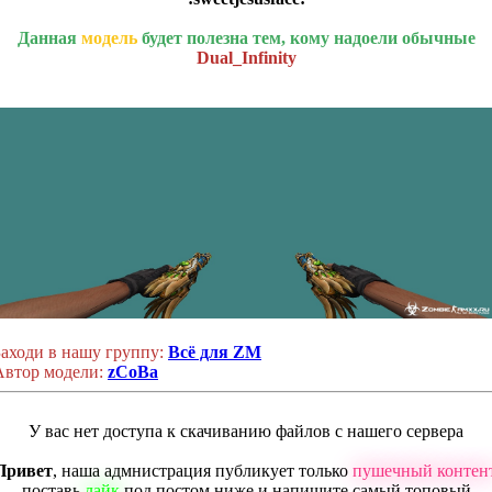
Данная
модель
будет полезна тем, кому надоели обычные
Dual_Infinity
Заходи в нашу группу:
Всё для ZM
Автор модели:
zCoBa
У вас нет доступа к скачиванию файлов с нашего сервера
Привет
, наша адмнистрация публикует только
пушечный контен
поставь
лайк
под постом ниже и напишите самый топовый