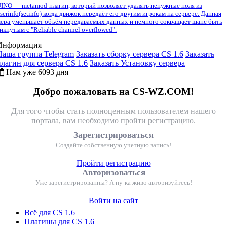
INO — metamod-плагин, который позволяет удалять ненужные поля из
serinfo(setinfo) когда движок передаёт его другим игрокам на сервере. Данная
ера уменьшает объём передаваемых данных и немного сокращает шанс быть
икнутым с "Reliable channel overflowed".
Информация
Наша группа Telegram
Заказать сборку сервера CS 1.6
Заказать
плагин для сервера CS 1.6
Заказать Установку сервера
Нам уже 6093 дня
Добро пожаловать на CS-WZ.COM!
Для того чтобы стать полноценным пользователем нашего
портала, вам необходимо пройти регистрацию.
Зарегистрироваться
Создайте собственную учетную запись!
Пройти регистрацию
Авторизоваться
Уже зарегистрированны? А ну-ка живо авторизуйтесь!
Войти на сайт
Всё для CS 1.6
Плагины для CS 1.6