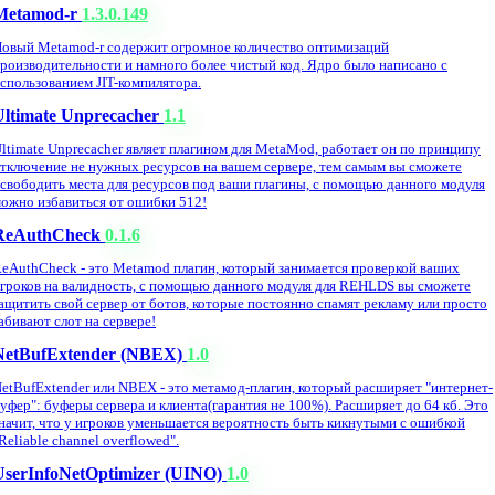
Metamod-r
1.3.0.149
овый Metamod-r содержит огромное количество оптимизаций
роизводительности и намного более чистый код. Ядро было написано с
спользованием JIT-компилятора.
Ultimate Unprecacher
1.1
ltimate Unprecacher являет плагином для MetaMod, работает он по принципу
тключение не нужных ресурсов на вашем сервере, тем самым вы сможете
свободить места для ресурсов под ваши плагины, с помощью данного модуля
ожно избавиться от ошибки 512!
ReAuthCheck
0.1.6
eAuthCheck - это Metamod плагин, который занимается проверкой ваших
гроков на валидность, с помощью данного модуля для REHLDS вы сможете
ащитить свой сервер от ботов, которые постоянно спамят рекламу или просто
абивают слот на сервере!
NetBufExtender (NBEX)
1.0
etBufExtender или NBEX - это метамод-плагин, который расширяет "интернет-
уфер": буферы сервера и клиента(гарантия не 100%). Расширяет до 64 кб. Это
начит, что у игроков уменьшается вероятность быть кикнутыми с ошибкой
Reliable channel overflowed".
UserInfoNetOptimizer (UINO)
1.0