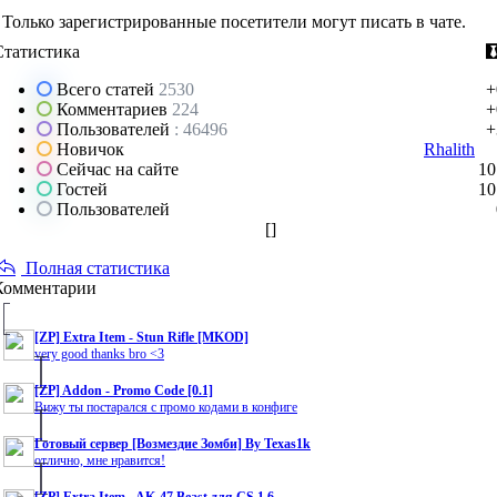
Только зарегистрированные посетители могут писать в чате.
Статистика
Всего статей
2530
+
Комментариев
224
+
Пользователей
: 46496
+
Новичок
Rhalith
Сейчас на сайте
10
Гостей
10
Пользователей
[
]
Полная статистика
Комментарии
[ZP] Extra Item - Stun Rifle [MKOD]
very good thanks bro <3
[ZP] Addon - Promo Code [0.1]
Вижу ты постарался с промо кодами в конфиге
Готовый сервер [Возмездие Зомби] By Texas1k
отлично, мне нравится!
[ZP] Extra Item - AK-47 Beast для CS 1.6