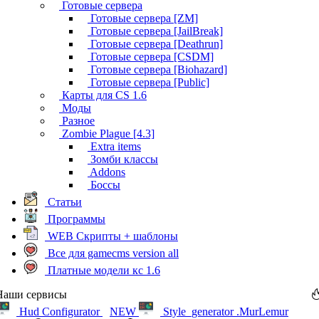
Готовые сервера
Готовые сервера [ZM]
Готовые сервера [JailBreak]
Готовые сервера [Deathrun]
Готовые сервера [CSDM]
Готовые сервера [Biohazard]
Готовые сервера [Public]
Карты для CS 1.6
Моды
Разное
Zombie Plague [4.3]
Extra items
Зомби классы
Addons
Боссы
Статьи
Программы
WEB Скрипты + шаблоны
Все для gamecms version all
Платные модели кс 1.6
Наши сервисы
Hud Configurator
NEW
Style_generator .MurLemur