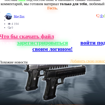
комментарий, мы готовим материал
только для тебя
, любимый
Гость
.
0
0
MayTov
4 194
0
Что бы скачать файл
с нашего сайта, ва
нужно
зарегистрироваться
или
войти по
своим логином!
Добавить свою новос
Похожие новости