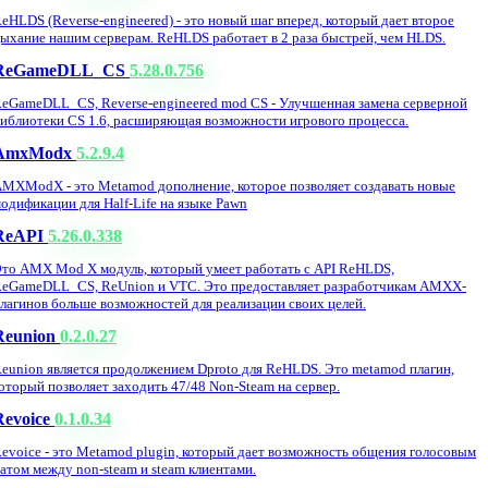
eHLDS (Reverse-engineered) - это новый шаг вперед, который дает второе
ыхание нашим серверам. ReHLDS работает в 2 раза быстрей, чем HLDS.
ReGameDLL_CS
5.28.0.756
eGameDLL_CS, Reverse-engineered mod CS - Улучшенная замена серверной
иблиотеки CS 1.6, расширяющая возможности игрового процесса.
AmxModx
5.2.9.4
MXModX - это Metamod дополнение, которое позволяет создавать новые
одификации для Half-Life на языке Pawn
ReAPI
5.26.0.338
то AMX Mod X модуль, который умеет работать с API ReHLDS,
eGameDLL_CS, ReUnion и VTC. Это предоставляет разработчикам AMXX-
лагинов больше возможностей для реализации своих целей.
Reunion
0.2.0.27
eunion является продолжением Dproto для ReHLDS. Это metamod плагин,
оторый позволяет заходить 47/48 Non-Steam на сервер.
Revoice
0.1.0.34
evoice - это Metamod plugin, который дает возможность общения голосовым
атом между non-steam и steam клиентами.