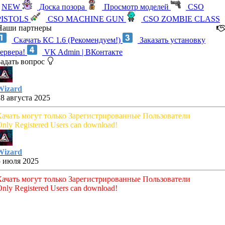
NEW
Доска позора
Просмотр моделей
CSO
PISTOLS
CSO MACHINE GUN
CSO ZOMBIE CLASS
Наши партнеры
Скачать КС 1.6 (Рекомендуем!)
Заказать установку
сервера!
VK Admin | ВКонтакте
Задать вопрос
Wizard
28 августа 2025
Качать могут только Зарегистрированные Пользователи
nly Registered Users can download!
Wizard
5 июля 2025
Качать могут только Зарегистрированные Пользователи
nly Registered Users can download!