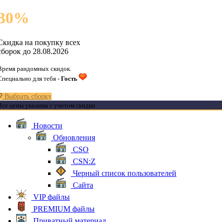
30
%
Скидка на покупку всех
сборок до 28.08.2026
Время рандомных скидок.
Специально для тебя -
Гость
Выбрать сборку
Все цены указаны с учетом скидки
Новости
Обновления
CSO
CSN:Z
Черный список пользователей
Сайта
VIP файлы
PREMIUM файлы
Приватный материал