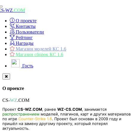
Toggle
CS-WZ
.COM
navigation
О проекте
Контакты
Пользователи
Рейтинг
Награды
Магазин моделей КС 1.6
Магазин сборок КС 1.6
Гость
О проекте
CS-
WZ
.COM
Проект
CS-WZ.COM
, ранее
WZ-CS.COM
, занимается
распространением
моделей, плагинов, карт и других материалов
по игре
Counter-Strike 1.6
. Проект был основан в 2009 году и
пришёл на замену другому проекту, который потерял
актуальность.