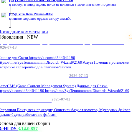
я закинул в папку аддонс но он не появился в моем магазине что делать
[CS]Extra Item Plasma-Rifle
слишком хорошое оружие автору спасибо
Последние комментарии
Обновления
NEW
Профессиональные услуги по CS 1.6 / серверным системам
026-07-13
анные для Связи.https://vk.com/id344641190
ttps://t.me/SysTemmmmmm Discord: Wizard#2169Услуга Помощь в установке/
астройке серверов/модов/плагинов/сайтов.
2026-07-13
GameCMS Установка Настройка
ameCMS (Game Content Management System) Данные для Связи.
ttps://vk.com/id344641190 https://t.me/SysTemmmmmm Discord: Wizard#2169
2025-07-02
Обнова Фиксы на сайте.
справили Почту всех приходит, Очистили базу от кометов, Мусорных файлов,
альше будем работать по файлам.
Основа для вашей сборки
ReHLDS
3.14.0.857