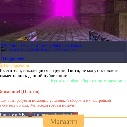
[ZP] Extra items - Dual Infinity Final Lace Pattern
Все для CS 1.6
/
Zombie Plague [4.3]
/
Extra items
Подробнее
Информация
Посетители, находящиеся в группе
Гости
, не могут оставлять
комментарии к данной публикации.
Купить любую сборку или модель можно у н
Внимание! [Платно]
сли вам требуется помощь с установкой сборок и их настройкой —
вяжитесь с нами. Мы всегда готовы помочь!
Пишите в VK!
Пишите в Telegram!
Магазин