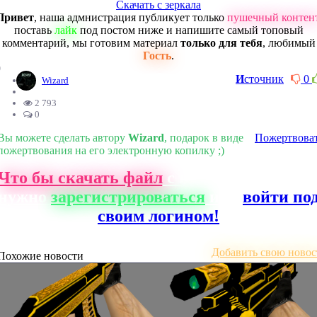
Скачать с зеркала
Привет
, наша адмнистрация публикует только
пушечный контен
поставь
лайк
под постом ниже и напишите самый топовый
комментарий, мы готовим материал
только для тебя
, любимый
Гость
.
0
И
сточник
0
Wizard
2 793
0
Вы можете сделать автору
Wizard
, подарок в виде
Пожертвова
пожертвования на его электронную копилку ;)
Что бы скачать файл
с нашего сайта, ва
нужно
зарегистрироваться
или
войти по
своим логином!
Добавить свою новос
Похожие новости