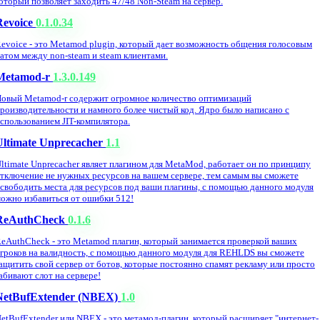
оторый позволяет заходить 47/48 Non-Steam на сервер.
Revoice
0.1.0.34
evoice - это Metamod plugin, который дает возможность общения голосовым
атом между non-steam и steam клиентами.
Metamod-r
1.3.0.149
овый Metamod-r содержит огромное количество оптимизаций
роизводительности и намного более чистый код. Ядро было написано с
спользованием JIT-компилятора.
Ultimate Unprecacher
1.1
ltimate Unprecacher являет плагином для MetaMod, работает он по принципу
тключение не нужных ресурсов на вашем сервере, тем самым вы сможете
свободить места для ресурсов под ваши плагины, с помощью данного модуля
ожно избавиться от ошибки 512!
ReAuthCheck
0.1.6
eAuthCheck - это Metamod плагин, который занимается проверкой ваших
гроков на валидность, с помощью данного модуля для REHLDS вы сможете
ащитить свой сервер от ботов, которые постоянно спамят рекламу или просто
абивают слот на сервере!
NetBufExtender (NBEX)
1.0
etBufExtender или NBEX - это метамод-плагин, который расширяет "интернет-