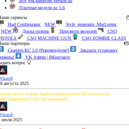
Все для gamecms version all
Платные модели кс 1.6
Наши сервисы
Hud Configurator
NEW
Style_generator .MurLemur
NEW
Доска позора
Просмотр моделей
CSO
PISTOLS
CSO MACHINE GUN
CSO ZOMBIE CLASS
Наши партнеры
Скачать КС 1.6 (Рекомендуем!)
Заказать установку
сервера!
VK Admin | ВКонтакте
Задать вопрос
Wizard
28 августа 2025
Качать могут только Зарегистрированные Пользователи
nly Registered Users can download!
Wizard
5 июля 2025