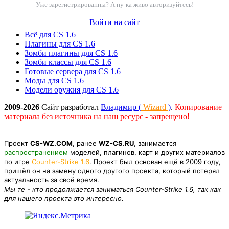
Уже зарегистрированны? А ну-ка живо авторизуйтесь!
Войти на сайт
Всё для CS 1.6
Плагины для CS 1.6
Зомби плагины для CS 1.6
Зомби классы для CS 1.6
Готовые сервера для CS 1.6
Моды для CS 1.6
Модели оружия для CS 1.6
2009-2026
Сайт разработал
Владимир (
Wizard
)
.
Копирование
материала без источника на наш ресурс - запрещено!
Проект
CS-WZ.COM
, ранее
WZ-CS.RU
, занимается
распространением
моделей, плагинов, карт и других материалов
по игре
Counter-Strike 1.6
. Проект был основан ещё в 2009 году,
пришёл он на замену одного другого проекта, который потерял
актуальность за своё время.
Мы те - кто продолжается заниматься Counter-Strike 1.6, так как
для нашего проекта это интересно.