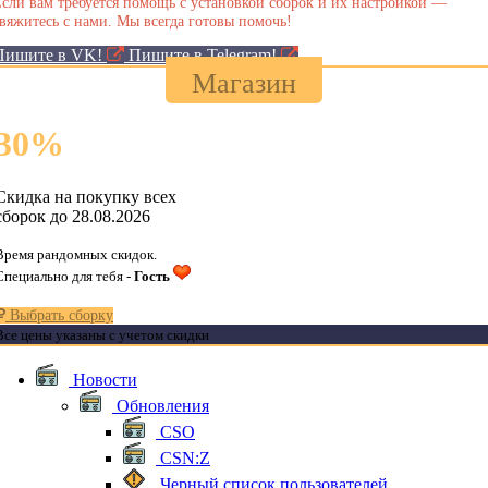
сли вам требуется помощь с установкой сборок и их настройкой —
вяжитесь с нами. Мы всегда готовы помочь!
Пишите в VK!
Пишите в Telegram!
Магазин
30
%
Скидка на покупку всех
сборок до 28.08.2026
Время рандомных скидок.
Специально для тебя -
Гость
Выбрать сборку
Все цены указаны с учетом скидки
Новости
Обновления
CSO
CSN:Z
Черный список пользователей