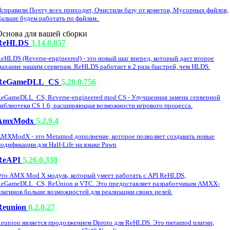
справили Почту всех приходит, Очистили базу от кометов, Мусорных файлов,
альше будем работать по файлам.
Основа для вашей сборки
ReHLDS
3.14.0.857
eHLDS (Reverse-engineered) - это новый шаг вперед, который дает второе
ыхание нашим серверам. ReHLDS работает в 2 раза быстрей, чем HLDS.
ReGameDLL_CS
5.28.0.756
eGameDLL_CS, Reverse-engineered mod CS - Улучшенная замена серверной
иблиотеки CS 1.6, расширяющая возможности игрового процесса.
AmxModx
5.2.9.4
MXModX - это Metamod дополнение, которое позволяет создавать новые
одификации для Half-Life на языке Pawn
ReAPI
5.26.0.338
то AMX Mod X модуль, который умеет работать с API ReHLDS,
eGameDLL_CS, ReUnion и VTC. Это предоставляет разработчикам AMXX-
лагинов больше возможностей для реализации своих целей.
Reunion
0.2.0.27
eunion является продолжением Dproto для ReHLDS. Это metamod плагин,