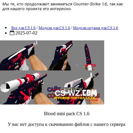
Мы те, кто продолжают заниматься Counter-Strike 1.6, так как
для нашего проекта это интересно.
lood mini pack CS 1.6
Все для CS 1.6
/
Модели для CS 1.6
/
Модели оружия для CS 1.6
2025-07-02
Blood mini pack CS 1.6
У вас нет доступа к скачиванию файлов с нашего сервера