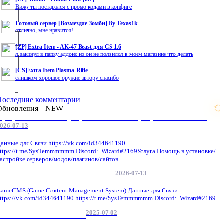
Вижу ты постарался с промо кодами в конфиге
Готовый сервер [Возмездие Зомби] By Texas1k
отлично, мне нравится!
[ZP] Extra Item - AK-47 Beast для CS 1.6
я закинул в папку аддонс но он не появился в моем магазине что делать
[CS]Extra Item Plasma-Rifle
слишком хорошое оружие автору спасибо
Последние комментарии
Обновления
NEW
Профессиональные услуги по CS 1.6 / серверным системам
026-07-13
анные для Связи.https://vk.com/id344641190
ttps://t.me/SysTemmmmmm Discord: Wizard#2169Услуга Помощь в установке/
астройке серверов/модов/плагинов/сайтов.
2026-07-13
GameCMS Установка Настройка
ameCMS (Game Content Management System) Данные для Связи.
ttps://vk.com/id344641190 https://t.me/SysTemmmmmm Discord: Wizard#2169
2025-07-02
Обнова Фиксы на сайте.