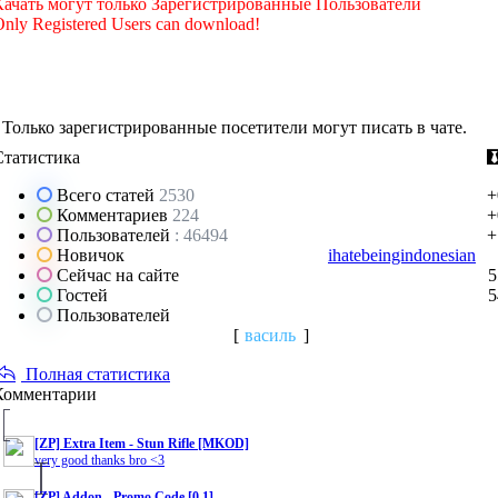
Качать могут только Зарегистрированные Пользователи
nly Registered Users can download!
Только зарегистрированные посетители могут писать в чате.
Статистика
Всего статей
2530
+
Комментариев
224
+
Пользователей
: 46494
+
Новичок
ihatebeingindonesian
Сейчас на сайте
5
Гостей
5
Пользователей
[
василь
]
Полная статистика
Комментарии
[ZP] Extra Item - Stun Rifle [MKOD]
very good thanks bro <3
[ZP] Addon - Promo Code [0.1]