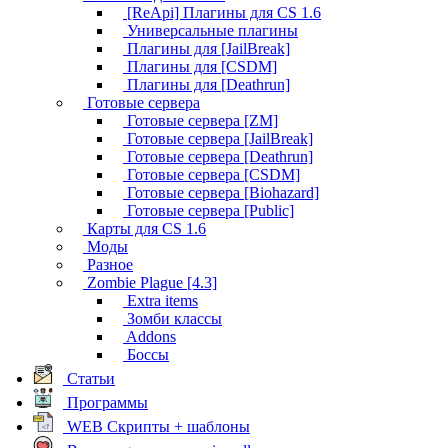
[ReApi] Плагины для CS 1.6
Универсальные плагины
Плагины для [JailBreak]
Плагины для [CSDM]
Плагины для [Deathrun]
Готовые сервера
Готовые сервера [ZM]
Готовые сервера [JailBreak]
Готовые сервера [Deathrun]
Готовые сервера [CSDM]
Готовые сервера [Biohazard]
Готовые сервера [Public]
Карты для CS 1.6
Моды
Разное
Zombie Plague [4.3]
Extra items
Зомби классы
Addons
Боссы
Статьи
Программы
WEB Скрипты + шаблоны