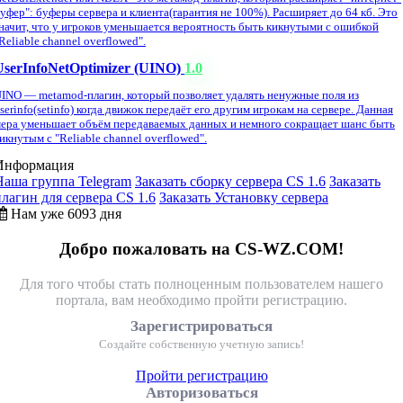
уфер": буферы сервера и клиента(гарантия не 100%). Расширяет до 64 кб. Это
начит, что у игроков уменьшается вероятность быть кикнутыми с ошибкой
Reliable channel overflowed".
UserInfoNetOptimizer (UINO)
1.0
INO — metamod-плагин, который позволяет удалять ненужные поля из
serinfo(setinfo) когда движок передаёт его другим игрокам на сервере. Данная
ера уменьшает объём передаваемых данных и немного сокращает шанс быть
икнутым с "Reliable channel overflowed".
Информация
Наша группа Telegram
Заказать сборку сервера CS 1.6
Заказать
плагин для сервера CS 1.6
Заказать Установку сервера
Нам уже 6093 дня
Добро пожаловать на CS-WZ.COM!
Для того чтобы стать полноценным пользователем нашего
портала, вам необходимо пройти регистрацию.
Зарегистрироваться
Создайте собственную учетную запись!
Пройти регистрацию
Авторизоваться