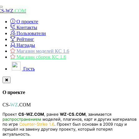
Toggle
CS-WZ
.COM
navigation
О проекте
Контакты
Пользователи
Рейтинг
Награды
Магазин моделей КС 1.6
Магазин сборок КС 1.6
Гость
О проекте
CS-
WZ
.COM
Проект
CS-WZ.COM
, ранее
WZ-CS.COM
, занимается
распространением
моделей, плагинов, карт и других материалов
по игре
Counter-Strike 1.6
. Проект был основан в 2009 году и
пришёл на замену другому проекту, который потерял
актуальность.