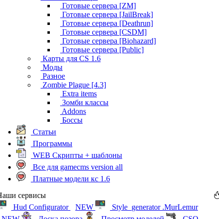
Готовые сервера [ZM]
Готовые сервера [JailBreak]
Готовые сервера [Deathrun]
Готовые сервера [CSDM]
Готовые сервера [Biohazard]
Готовые сервера [Public]
Карты для CS 1.6
Моды
Разное
Zombie Plague [4.3]
Extra items
Зомби классы
Addons
Боссы
Статьи
Программы
WEB Скрипты + шаблоны
Все для gamecms version all
Платные модели кс 1.6
Наши сервисы
Hud Configurator
NEW
Style_generator .MurLemur
NEW
Доска позора
Просмотр моделей
CSO