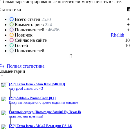
Только зарегистрированные посетители могут писать в чате.
Статистика
Всего статей
2530
+
Комментариев
224
+
Пользователей
: 46496
+
Новичок
Rhalith
Сейчас на сайте
10
Гостей
10
Пользователей
[
]
Полная статистика
Комментарии
[ZP] Extra Item - Stun Rifle [MKOD]
very good thanks bro <3
[ZP] Addon - Promo Code [0.1]
Вижу ты постарался с промо кодами в конфиге
Готовый сервер [Возмездие Зомби] By Texas1k
отлично, мне нравится!
[ZP] Extra Item - AK-47 Beast для CS 1.6