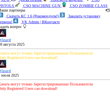
PISTOLS
CSO MACHINE GUN
CSO ZOMBIE CLASS
Наши партнеры
Скачать КС 1.6 (Рекомендуем!)
Заказать установку
сервера!
VK Admin | ВКонтакте
Задать вопрос
Wizard
28 августа 2025
Качать могут только Зарегистрированные Пользователи
nly Registered Users can download!
Wizard
5 июля 2025
Качать могут только Зарегистрированные Пользователи
nly Registered Users can download!