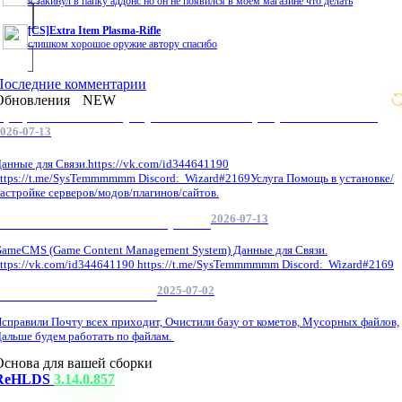
я закинул в папку аддонс но он не появился в моем магазине что делать
[CS]Extra Item Plasma-Rifle
слишком хорошое оружие автору спасибо
Последние комментарии
Обновления
NEW
Профессиональные услуги по CS 1.6 / серверным системам
026-07-13
анные для Связи.https://vk.com/id344641190
ttps://t.me/SysTemmmmmm Discord: Wizard#2169Услуга Помощь в установке/
астройке серверов/модов/плагинов/сайтов.
2026-07-13
GameCMS Установка Настройка
ameCMS (Game Content Management System) Данные для Связи.
ttps://vk.com/id344641190 https://t.me/SysTemmmmmm Discord: Wizard#2169
2025-07-02
Обнова Фиксы на сайте.
справили Почту всех приходит, Очистили базу от кометов, Мусорных файлов,
альше будем работать по файлам.
Основа для вашей сборки
ReHLDS
3.14.0.857