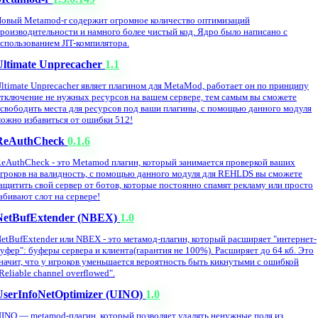
овый Metamod-r содержит огромное количество оптимизаций
роизводительности и намного более чистый код. Ядро было написано с
спользованием JIT-компилятора.
Ultimate Unprecacher
1.1
ltimate Unprecacher являет плагином для MetaMod, работает он по принципу
тключение не нужных ресурсов на вашем сервере, тем самым вы сможете
свободить места для ресурсов под ваши плагины, с помощью данного модуля
ожно избавиться от ошибки 512!
ReAuthCheck
0.1.6
eAuthCheck - это Metamod плагин, который занимается проверкой ваших
гроков на валидность, с помощью данного модуля для REHLDS вы сможете
ащитить свой сервер от ботов, которые постоянно спамят рекламу или просто
абивают слот на сервере!
NetBufExtender (NBEX)
1.0
etBufExtender или NBEX - это метамод-плагин, который расширяет "интернет-
уфер": буферы сервера и клиента(гарантия не 100%). Расширяет до 64 кб. Это
начит, что у игроков уменьшается вероятность быть кикнутыми с ошибкой
Reliable channel overflowed".
UserInfoNetOptimizer (UINO)
1.0
INO — metamod-плагин, который позволяет удалять ненужные поля из