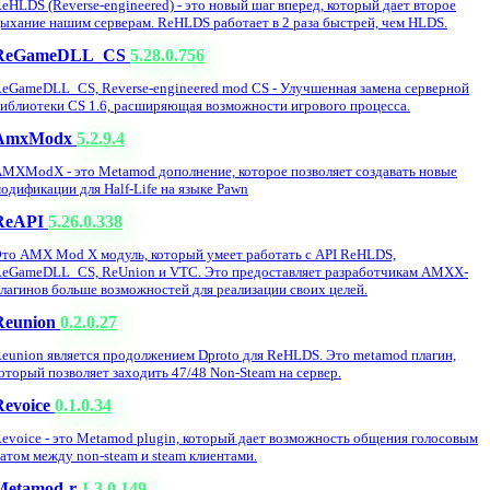
eHLDS (Reverse-engineered) - это новый шаг вперед, который дает второе
ыхание нашим серверам. ReHLDS работает в 2 раза быстрей, чем HLDS.
ReGameDLL_CS
5.28.0.756
eGameDLL_CS, Reverse-engineered mod CS - Улучшенная замена серверной
иблиотеки CS 1.6, расширяющая возможности игрового процесса.
AmxModx
5.2.9.4
MXModX - это Metamod дополнение, которое позволяет создавать новые
одификации для Half-Life на языке Pawn
ReAPI
5.26.0.338
то AMX Mod X модуль, который умеет работать с API ReHLDS,
eGameDLL_CS, ReUnion и VTC. Это предоставляет разработчикам AMXX-
лагинов больше возможностей для реализации своих целей.
Reunion
0.2.0.27
eunion является продолжением Dproto для ReHLDS. Это metamod плагин,
оторый позволяет заходить 47/48 Non-Steam на сервер.
Revoice
0.1.0.34
evoice - это Metamod plugin, который дает возможность общения голосовым
атом между non-steam и steam клиентами.
Metamod-r
1.3.0.149