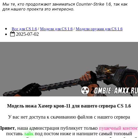
Мы те, кто продолжают заниматься Counter-Strike 1.6, так как
для нашего проекта это интересно.
Модель ножа Хамер кров-11
Все для CS 1.6
/
Модели для CS 1.6
/
Модели оружия для CS 1.6
2025-07-02
Модель ножа Хамер кров-11 для вашего сервера CS 1.6
У вас нет доступа к скачиванию файлов с нашего сервера
Привет
, наша адмнистрация публикует только
пушечный контен
поставь
лайк
под постом ниже и напишите самый топовый