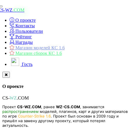
Toggle
CS-WZ
.COM
navigation
О проекте
Контакты
Пользователи
Рейтинг
Награды
Магазин моделей КС 1.6
Магазин сборок КС 1.6
Гость
О проекте
CS-
WZ
.COM
Проект
CS-WZ.COM
, ранее
WZ-CS.COM
, занимается
распространением
моделей, плагинов, карт и других материалов
по игре
Counter-Strike 1.6
. Проект был основан в 2009 году и
пришёл на замену другому проекту, который потерял
актуальность.