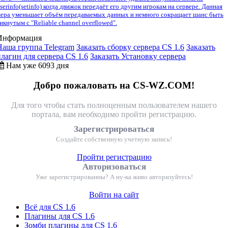
serinfo(setinfo) когда движок передаёт его другим игрокам на сервере. Данная
ера уменьшает объём передаваемых данных и немного сокращает шанс быть
икнутым с "Reliable channel overflowed".
Информация
Наша группа Telegram
Заказать сборку сервера CS 1.6
Заказать
плагин для сервера CS 1.6
Заказать Установку сервера
Нам уже 6093 дня
Добро пожаловать на CS-WZ.COM!
Для того чтобы стать полноценным пользователем нашего
портала, вам необходимо пройти регистрацию.
Зарегистрироваться
Создайте собственную учетную запись!
Пройти регистрацию
Авторизоваться
Уже зарегистрированны? А ну-ка живо авторизуйтесь!
Войти на сайт
Всё для CS 1.6
Плагины для CS 1.6
Зомби плагины для CS 1.6