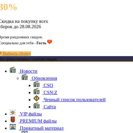
30
%
Скидка на покупку всех
сборок до 28.08.2026
Время рандомных скидок.
Специально для тебя -
Гость
Выбрать сборку
Все цены указаны с учетом скидки
Новости
Обновления
CSO
CSN:Z
Черный список пользователей
Сайта
VIP файлы
PREMIUM файлы
Приватный материал