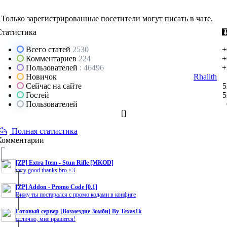
Только зарегистрированные посетители могут писать в чате.
Статистика
Всего статей
2530
+
Комментариев
224
+
Пользователей
: 46496
+
Новичок
Rhalith
Сейчас на сайте
5
Гостей
5
Пользователей
[
]
Полная статистика
Комментарии
[ZP] Extra Item - Stun Rifle [MKOD]
very good thanks bro <3
[ZP] Addon - Promo Code [0.1]
Вижу ты постарался с промо кодами в конфиге
Готовый сервер [Возмездие Зомби] By Texas1k
отлично, мне нравится!