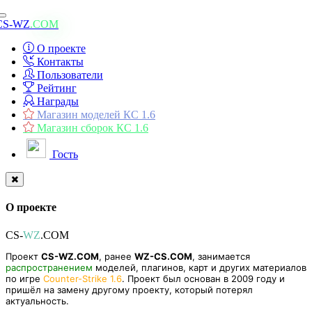
Toggle
CS-WZ
.COM
navigation
О проекте
Контакты
Пользователи
Рейтинг
Награды
Магазин моделей КС 1.6
Магазин сборок КС 1.6
Гость
О проекте
CS-
WZ
.COM
Проект
CS-WZ.COM
, ранее
WZ-CS.COM
, занимается
распространением
моделей, плагинов, карт и других материалов
по игре
Counter-Strike 1.6
. Проект был основан в 2009 году и
пришёл на замену другому проекту, который потерял
актуальность.