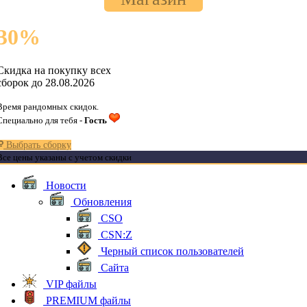
30
%
Скидка на покупку всех
сборок до 28.08.2026
Время рандомных скидок.
Специально для тебя -
Гость
Выбрать сборку
Все цены указаны с учетом скидки
Новости
Обновления
CSO
CSN:Z
Черный список пользователей
Сайта
VIP файлы
PREMIUM файлы