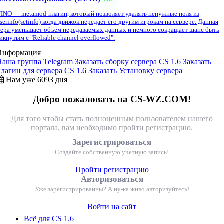
INO — metamod-плагин, который позволяет удалять ненужные поля из
serinfo(setinfo) когда движок передаёт его другим игрокам на сервере. Данная
ера уменьшает объём передаваемых данных и немного сокращает шанс быть
икнутым с "Reliable channel overflowed".
Информация
Наша группа Telegram
Заказать сборку сервера CS 1.6
Заказать
плагин для сервера CS 1.6
Заказать Установку сервера
Нам уже 6093 дня
Добро пожаловать на CS-WZ.COM!
Для того чтобы стать полноценным пользователем нашего
портала, вам необходимо пройти регистрацию.
Зарегистрироваться
Создайте собственную учетную запись!
Пройти регистрацию
Авторизоваться
Уже зарегистрированны? А ну-ка живо авторизуйтесь!
Войти на сайт
Всё для CS 1.6