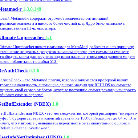
Metamod-r
1.3.0.149
овый Metamod-r содержит огромное количество оптимизаций
роизводительности и намного более чистый код. Ядро было написано с
спользованием JIT-компилятора.
Ultimate Unprecacher
1.1
ltimate Unprecacher являет плагином для MetaMod, работает он по принципу
тключение не нужных ресурсов на вашем сервере, тем самым вы сможете
свободить места для ресурсов под ваши плагины, с помощью данного модуля
ожно избавиться от ошибки 512!
ReAuthCheck
0.1.6
eAuthCheck - это Metamod плагин, который занимается проверкой ваших
гроков на валидность, с помощью данного модуля для REHLDS вы сможете
ащитить свой сервер от ботов, которые постоянно спамят рекламу или просто
абивают слот на сервере!
NetBufExtender (NBEX)
1.0
etBufExtender или NBEX - это метамод-плагин, который расширяет "интернет-
уфер": буферы сервера и клиента(гарантия не 100%). Расширяет до 64 кб. Это
начит, что у игроков уменьшается вероятность быть кикнутыми с ошибкой
Reliable channel overflowed".
UserInfoNetOptimizer (UINO)
1.0