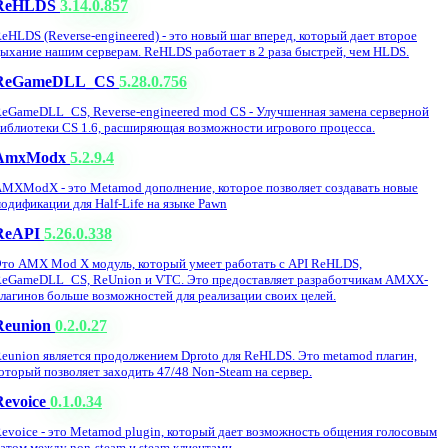
ReHLDS
3.14.0.857
eHLDS (Reverse-engineered) - это новый шаг вперед, который дает второе
ыхание нашим серверам. ReHLDS работает в 2 раза быстрей, чем HLDS.
ReGameDLL_CS
5.28.0.756
eGameDLL_CS, Reverse-engineered mod CS - Улучшенная замена серверной
иблиотеки CS 1.6, расширяющая возможности игрового процесса.
AmxModx
5.2.9.4
MXModX - это Metamod дополнение, которое позволяет создавать новые
одификации для Half-Life на языке Pawn
ReAPI
5.26.0.338
то AMX Mod X модуль, который умеет работать с API ReHLDS,
eGameDLL_CS, ReUnion и VTC. Это предоставляет разработчикам AMXX-
лагинов больше возможностей для реализации своих целей.
Reunion
0.2.0.27
eunion является продолжением Dproto для ReHLDS. Это metamod плагин,
оторый позволяет заходить 47/48 Non-Steam на сервер.
Revoice
0.1.0.34
evoice - это Metamod plugin, который дает возможность общения голосовым
атом между non-steam и steam клиентами.