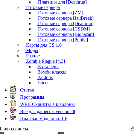
Плагины для [Deathrun]
Готовые сервера
Готовые сервера [ZM]
Готовые сервера [JailBreak]
Готовые сервера [Deathrun]
Готовые сервера [CSDM]
Готовые сервера [Biohazard]
Готовые сервера [Public]
Карты для CS 1.6
Моды
Разное
Zombie Plague [4.3]
Extra items
Зомби классы
Addons
Боссы
Статьи
Программы
WEB Скрипты + шаблоны
Все для gamecms version all
Платные модели кс 1.6
Наши сервисы