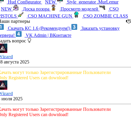
Hud Configurator
NEW
Style_generator .MurLemur
NEW
Доска позора
Просмотр моделей
CSO
PISTOLS
CSO MACHINE GUN
CSO ZOMBIE CLASS
Наши партнеры
Скачать КС 1.6 (Рекомендуем!)
Заказать установку
сервера!
VK Admin | ВКонтакте
Задать вопрос
Wizard
28 августа 2025
Качать могут только Зарегистрированные Пользователи
nly Registered Users can download!
Wizard
5 июля 2025
Качать могут только Зарегистрированные Пользователи
nly Registered Users can download!