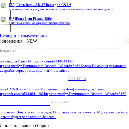
[ZP] Extra Item - AK-47 Beast для CS 1.6
я закинул в папку аддонс но он не появился в моем магазине что делать
[CS]Extra Item Plasma-Rifle
слишком хорошое оружие автору спасибо
Последние комментарии
Обновления
NEW
Профессиональные услуги по CS 1.6 / серверным системам
026-07-13
анные для Связи.https://vk.com/id344641190
ttps://t.me/SysTemmmmmm Discord: Wizard#2169Услуга Помощь в установке/
астройке серверов/модов/плагинов/сайтов.
2026-07-13
GameCMS Установка Настройка
ameCMS (Game Content Management System) Данные для Связи.
ttps://vk.com/id344641190 https://t.me/SysTemmmmmm Discord: Wizard#2169
2025-07-02
Обнова Фиксы на сайте.
справили Почту всех приходит, Очистили базу от кометов, Мусорных файлов,
альше будем работать по файлам.
Основа для вашей сборки