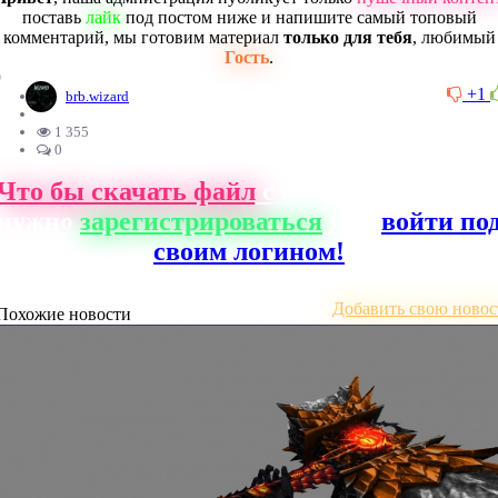
поставь
лайк
под постом ниже и напишите самый топовый
комментарий, мы готовим материал
только для тебя
, любимый
Гость
.
0
+1
brb.wizard
1 355
0
Что бы скачать файл
с нашего сайта, ва
нужно
зарегистрироваться
или
войти по
своим логином!
Добавить свою новос
Похожие новости