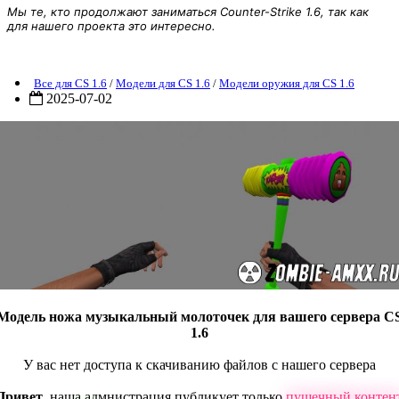
Мы те, кто продолжают заниматься Counter-Strike 1.6, так как
для нашего проекта это интересно.
Модель ножа музыкальный молоточек
Все для CS 1.6
/
Модели для CS 1.6
/
Модели оружия для CS 1.6
2025-07-02
Модель ножа музыкальный молоточек для вашего сервера C
1.6
У вас нет доступа к скачиванию файлов с нашего сервера
Привет
, наша адмнистрация публикует только
пушечный контен