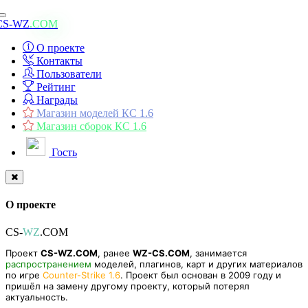
Toggle
CS-WZ
.COM
navigation
О проекте
Контакты
Пользователи
Рейтинг
Награды
Магазин моделей КС 1.6
Магазин сборок КС 1.6
Гость
О проекте
CS-
WZ
.COM
Проект
CS-WZ.COM
, ранее
WZ-CS.COM
, занимается
распространением
моделей, плагинов, карт и других материалов
по игре
Counter-Strike 1.6
. Проект был основан в 2009 году и
пришёл на замену другому проекту, который потерял
актуальность.