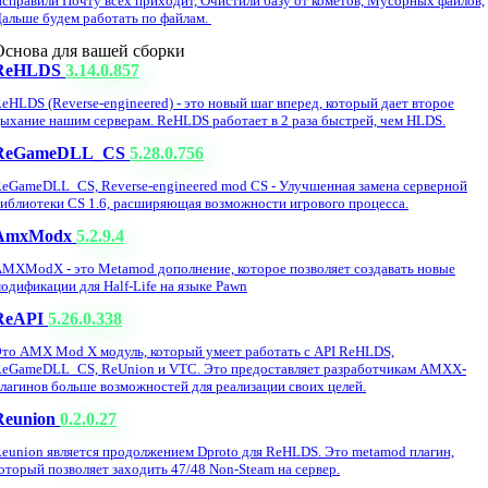
справили Почту всех приходит, Очистили базу от кометов, Мусорных файлов,
альше будем работать по файлам.
Основа для вашей сборки
ReHLDS
3.14.0.857
eHLDS (Reverse-engineered) - это новый шаг вперед, который дает второе
ыхание нашим серверам. ReHLDS работает в 2 раза быстрей, чем HLDS.
ReGameDLL_CS
5.28.0.756
eGameDLL_CS, Reverse-engineered mod CS - Улучшенная замена серверной
иблиотеки CS 1.6, расширяющая возможности игрового процесса.
AmxModx
5.2.9.4
MXModX - это Metamod дополнение, которое позволяет создавать новые
одификации для Half-Life на языке Pawn
ReAPI
5.26.0.338
то AMX Mod X модуль, который умеет работать с API ReHLDS,
eGameDLL_CS, ReUnion и VTC. Это предоставляет разработчикам AMXX-
лагинов больше возможностей для реализации своих целей.
Reunion
0.2.0.27
eunion является продолжением Dproto для ReHLDS. Это metamod плагин,
оторый позволяет заходить 47/48 Non-Steam на сервер.