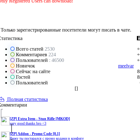
nly Registered Users can download!
Только зарегистрированные посетители могут писать в чате.
Статистика
Всего статей
2530
+
Комментариев
224
+
Пользователей
: 46500
+
Новичок
meelvar
Сейчас на сайте
8
Гостей
8
Пользователей
[
]
Полная статистика
Комментарии
[ZP] Extra Item - Stun Rifle [MKOD]
very good thanks bro <3
[ZP] Addon - Promo Code [0.1]
Вижу ты постарался с промо кодами в конфиге