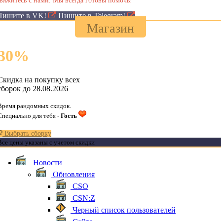
Пишите в VK!
Пишите в Telegram!
Магазин
30
%
Скидка на покупку всех
сборок до 28.08.2026
Время рандомных скидок.
Специально для тебя -
Гость
Выбрать сборку
Все цены указаны с учетом скидки
Новости
Обновления
CSO
CSN:Z
Черный список пользователей