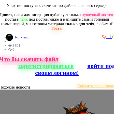
У вас нет доступа к скачиванию файлов с нашего сервера
Привет
, наша адмнистрация публикует только
пушечный контен
поставь
лайк
под постом ниже и напишите самый топовый
комментарий, мы готовим материал
только для тебя
, любимый
Гость
.
0
+1
brb.wizard
3 861
0
Что бы скачать файл
с нашего сайта, ва
нужно
зарегистрироваться
или
войти по
своим логином!
Добавить свою новос
Похожие новости