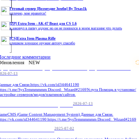
Готовый сервер [Возмездие Зомби] By Texas1k
отлично, мне нравится!
[ZP] Extra Item - AK-47 Beast для CS 1.6
я закинул в папку аддонс но он не появился в моем магазине что делать
[CS]Extra Item Plasma-Rifle
слишком хорошое оружие автору спасибо
Последние комментарии
Обновления
NEW
Профессиональные услуги по CS 1.6 / серверным системам
026-07-13
анные для Связи.https://vk.com/id344641190
ttps://t.me/SysTemmmmmm Discord: Wizard#2169Услуга Помощь в установке/
астройке серверов/модов/плагинов/сайтов.
2026-07-13
GameCMS Установка Настройка
ameCMS (Game Content Management System) Данные для Связи.
ttps://vk.com/id344641190 https://t.me/SysTemmmmmm Discord: Wizard#2169
2025-07-02
Обнова Фиксы на сайте.