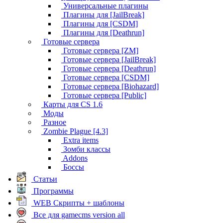
Универсальные плагины
Плагины для [JailBreak]
Плагины для [CSDM]
Плагины для [Deathrun]
Готовые сервера
Готовые сервера [ZM]
Готовые сервера [JailBreak]
Готовые сервера [Deathrun]
Готовые сервера [CSDM]
Готовые сервера [Biohazard]
Готовые сервера [Public]
Карты для CS 1.6
Моды
Разное
Zombie Plague [4.3]
Extra items
Зомби классы
Addons
Боссы
Статьи
Программы
WEB Скрипты + шаблоны
Все для gamecms version all