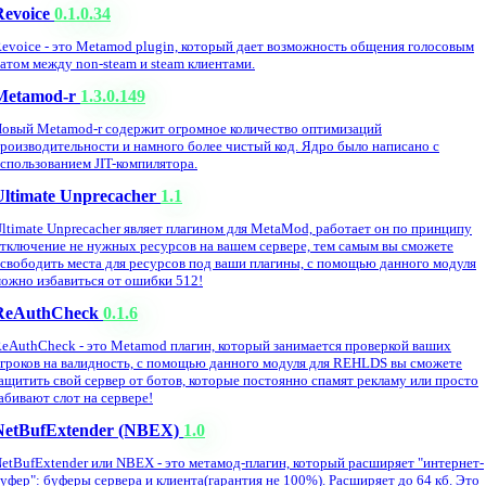
Revoice
0.1.0.34
evoice - это Metamod plugin, который дает возможность общения голосовым
атом между non-steam и steam клиентами.
Metamod-r
1.3.0.149
овый Metamod-r содержит огромное количество оптимизаций
роизводительности и намного более чистый код. Ядро было написано с
спользованием JIT-компилятора.
Ultimate Unprecacher
1.1
ltimate Unprecacher являет плагином для MetaMod, работает он по принципу
тключение не нужных ресурсов на вашем сервере, тем самым вы сможете
свободить места для ресурсов под ваши плагины, с помощью данного модуля
ожно избавиться от ошибки 512!
ReAuthCheck
0.1.6
eAuthCheck - это Metamod плагин, который занимается проверкой ваших
гроков на валидность, с помощью данного модуля для REHLDS вы сможете
ащитить свой сервер от ботов, которые постоянно спамят рекламу или просто
абивают слот на сервере!
NetBufExtender (NBEX)
1.0
etBufExtender или NBEX - это метамод-плагин, который расширяет "интернет-
уфер": буферы сервера и клиента(гарантия не 100%). Расширяет до 64 кб. Это