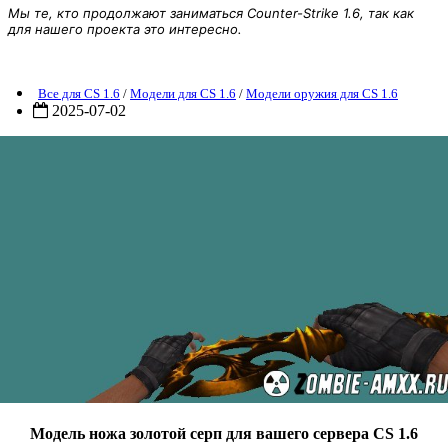
Мы те, кто продолжают заниматься Counter-Strike 1.6, так как
для нашего проекта это интересно.
Модель ножа золотой серп
Все для CS 1.6
/
Модели для CS 1.6
/
Модели оружия для CS 1.6
2025-07-02
Модель ножа золотой серп для вашего сервера CS 1.6