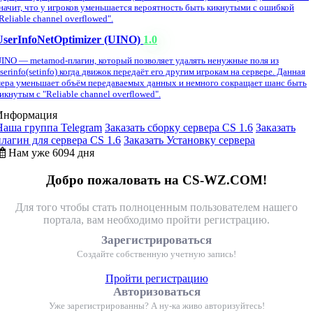
начит, что у игроков уменьшается вероятность быть кикнутыми с ошибкой
Reliable channel overflowed".
UserInfoNetOptimizer (UINO)
1.0
INO — metamod-плагин, который позволяет удалять ненужные поля из
serinfo(setinfo) когда движок передаёт его другим игрокам на сервере. Данная
ера уменьшает объём передаваемых данных и немного сокращает шанс быть
икнутым с "Reliable channel overflowed".
Информация
Наша группа Telegram
Заказать сборку сервера CS 1.6
Заказать
плагин для сервера CS 1.6
Заказать Установку сервера
Нам уже 6094 дня
Добро пожаловать на CS-WZ.COM!
Для того чтобы стать полноценным пользователем нашего
портала, вам необходимо пройти регистрацию.
Зарегистрироваться
Создайте собственную учетную запись!
Пройти регистрацию
Авторизоваться
Уже зарегистрированны? А ну-ка живо авторизуйтесь!