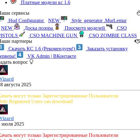
Платные модели кс 1.6
Наши сервисы
Hud Configurator
NEW
Style_generator .MurLemur
NEW
Доска позора
Просмотр моделей
CSO
PISTOLS
CSO MACHINE GUN
CSO ZOMBIE CLASS
Наши партнеры
Скачать КС 1.6 (Рекомендуем!)
Заказать установку
сервера!
VK Admin | ВКонтакте
Задать вопрос
Wizard
28 августа 2025
Качать могут только Зарегистрированные Пользователи
nly Registered Users can download!
Wizard
5 июля 2025
Качать могут только Зарегистрированные Пользователи