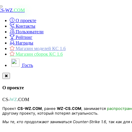
Toggle
CS-WZ
.COM
navigation
О проекте
Контакты
Пользователи
Рейтинг
Награды
Магазин моделей КС 1.6
Магазин сборок КС 1.6
Гость
О проекте
CS-
WZ
.COM
Проект
CS-WZ.COM
, ранее
WZ-CS.COM
, занимается
распростра
другому проекту, который потерял актуальность.
Мы те, кто продолжают заниматься Counter-Strike 1.6, так как для
Модель оружия «M249 XMAS 2019 » для CS 1.6