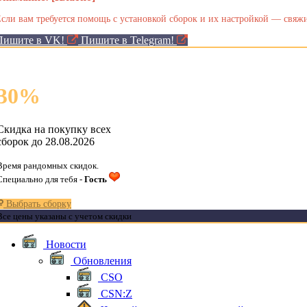
сли вам требуется помощь с установкой сборок и их настройкой — свяжи
Пишите в VK!
Пишите в Telegram!
30
%
Скидка на покупку всех
сборок до 28.08.2026
Время рандомных скидок.
Специально для тебя -
Гость
Выбрать сборку
Все цены указаны с учетом скидки
Новости
Обновления
CSO
CSN:Z