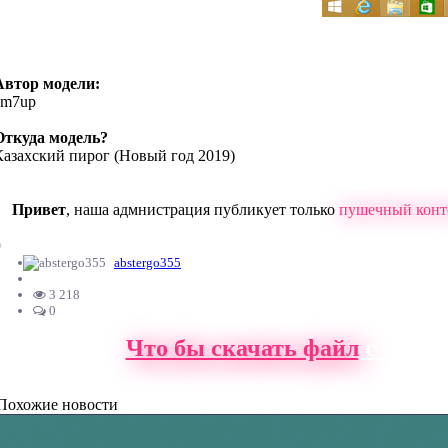
Автор модели:
zm7up
Откуда модель?
Казахский пирог (Новый год 2019)
Привет
, наша адмнистрация публикует только
пушечный конт
0
abstergo355
3 218
0
Что бы скачать файл
с нашег
Похожие новости