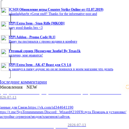
[CSO] Обновление игры Counter Strike Online от (11.07.2019)
adaadadghavbt «Great stuff! Thanks for the informative post and
[ZP] Extra Item - Stun Rifle [MKOD]
very good thanks bro <3
[ZP] Addon - Promo Code [0.1]
Вижу ты постарался с промо кодами в конфиге
Готовый сервер [Возмездие Зомби] By Texas1k
отлично, мне нравится!
[ZP] Extra Item - AK-47 Beast для CS 1.6
я закинул в папку аддонс но он не появился в моем магазине что делать
Последние комментарии
Обновления
NEW
Профессиональные услуги по CS 1.6 / серверным системам
026-07-13
анные для Связи.https://vk.com/id344641190
ttps://t.me/SysTemmmmmm Discord: Wizard#2169Услуга Помощь в установке/
астройке серверов/модов/плагинов/сайтов.
2026-07-13
GameCMS Установка Настройка