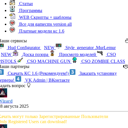
Статьи
Программы
WEB Скрипты + шаблоны
Все для gamecms version all
Платные модели кс 1.6
Наши сервисы
Hud Configurator
NEW
Style_generator .MurLemur
NEW
Доска позора
Просмотр моделей
CSO
PISTOLS
CSO MACHINE GUN
CSO ZOMBIE CLASS
Наши партнеры
Скачать КС 1.6 (Рекомендуем!)
Заказать установку
сервера!
VK Admin | ВКонтакте
Задать вопрос
Wizard
28 августа 2025
Качать могут только Зарегистрированные Пользователи
nly Registered Users can download!