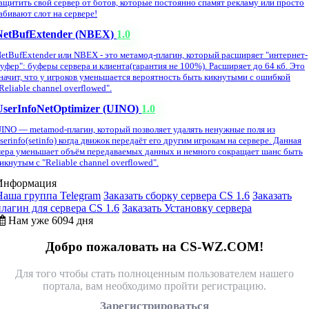
ащитить свой сервер от ботов, которые постоянно спамят рекламу или просто
абивают слот на сервере!
NetBufExtender (NBEX)
1.0
etBufExtender или NBEX - это метамод-плагин, который расширяет "интернет-
уфер": буферы сервера и клиента(гарантия не 100%). Расширяет до 64 кб. Это
начит, что у игроков уменьшается вероятность быть кикнутыми с ошибкой
Reliable channel overflowed".
UserInfoNetOptimizer (UINO)
1.0
INO — metamod-плагин, который позволяет удалять ненужные поля из
serinfo(setinfo) когда движок передаёт его другим игрокам на сервере. Данная
ера уменьшает объём передаваемых данных и немного сокращает шанс быть
икнутым с "Reliable channel overflowed".
Информация
Наша группа Telegram
Заказать сборку сервера CS 1.6
Заказать
плагин для сервера CS 1.6
Заказать Установку сервера
Нам уже 6094 дня
Добро пожаловать на CS-WZ.COM!
Для того чтобы стать полноценным пользователем нашего
портала, вам необходимо пройти регистрацию.
Зарегистрироваться