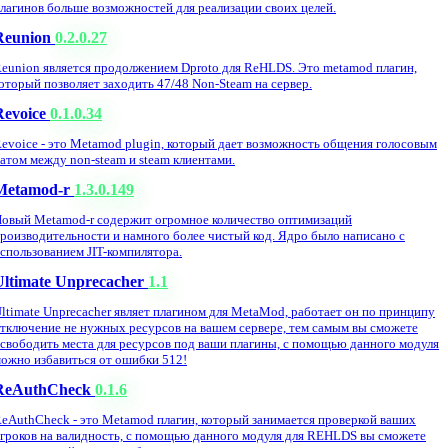
лагинов больше возможностей для реализации своих целей.
Reunion
0.2.0.27
eunion является продолжением Dproto для ReHLDS. Это metamod плагин,
оторый позволяет заходить 47/48 Non-Steam на сервер.
Revoice
0.1.0.34
evoice - это Metamod plugin, который дает возможность общения голосовым
атом между non-steam и steam клиентами.
Metamod-r
1.3.0.149
овый Metamod-r содержит огромное количество оптимизаций
роизводительности и намного более чистый код. Ядро было написано с
спользованием JIT-компилятора.
Ultimate Unprecacher
1.1
ltimate Unprecacher являет плагином для MetaMod, работает он по принципу
тключение не нужных ресурсов на вашем сервере, тем самым вы сможете
свободить места для ресурсов под ваши плагины, с помощью данного модуля
ожно избавиться от ошибки 512!
ReAuthCheck
0.1.6
eAuthCheck - это Metamod плагин, который занимается проверкой ваших
гроков на валидность, с помощью данного модуля для REHLDS вы сможете