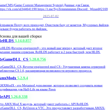
ameCMS (Game Content Management System) Данные для Связи.
ttps://vk.com/id344641190 https://t.me/SysTemmmmmm Discord: Wizard#2169
2025-07-02
Обнова Фиксы на сайте.
справили Почту всех приходит, Очистили базу от кометов, Мусорных файлов,
альше будем работать по файлам.
Основа для вашей сборки
ReHLDS
3.14.0.857
eHLDS (Reverse-engineered) - это новый шаг вперед, который дает второе
ыхание нашим серверам. ReHLDS работает в 2 раза быстрей, чем HLDS.
ReGameDLL_CS
5.28.0.756
eGameDLL_CS, Reverse-engineered mod CS - Улучшенная замена серверной
иблиотеки CS 1.6, расширяющая возможности игрового процесса.
AmxModx
5.2.9.4
MXModX - это Metamod дополнение, которое позволяет создавать новые
одификации для Half-Life на языке Pawn
ReAPI
5.26.0.338
то AMX Mod X модуль, который умеет работать с API ReHLDS,
eGameDLL_CS, ReUnion и VTC. Это предоставляет разработчикам AMXX-