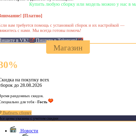
Купить любую сборку или модель можно у нас в магаз
Внимание! [Платно]
сли вам требуется помощь с установкой сборок и их настройкой —
вяжитесь с нами. Мы всегда готовы помочь!
Пишите в VK!
Пишите в Telegram!
Магазин
30
%
Скидка на покупку всех
сборок до 28.08.2026
Время рандомных скидок.
Специально для тебя -
Гость
Выбрать сборку
Все цены указаны с учетом скидки
Новости