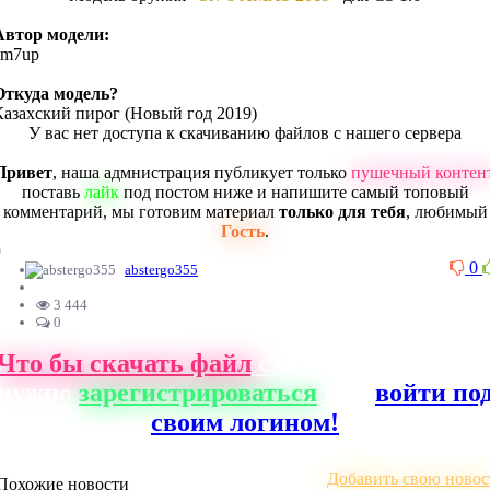
Автор модели:
zm7up
Откуда модель?
Казахский пирог (Новый год 2019)
У вас нет доступа к скачиванию файлов с нашего сервера
Привет
, наша адмнистрация публикует только
пушечный контен
поставь
лайк
под постом ниже и напишите самый топовый
комментарий, мы готовим материал
только для тебя
, любимый
Гость
.
0
0
abstergo355
3 444
0
Что бы скачать файл
с нашего сайта, ва
нужно
зарегистрироваться
или
войти по
своим логином!
Добавить свою новос
Похожие новости