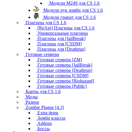
Модели M249 для CS 1.6
Модели рук зомби для CS 1.6
Модели гранат для CS 1.6
Плагины для CS 1.6
[ReApi] Плагины для CS 1.6
Универсальные плагины
Плагины для [JailBreak]
Плагины для [CSDM]
Плагины для [Deathrun]
Готовые сервера
Готовые сервера [ZM]
Готовые сервера [JailBreak]
Готовые сервера [Deathrun]
Готовые сервера [CSDM]
Готовые сервера [Biohazard]
Готовые сервера [Public]
Карты для CS 1.6
Моды
Разное
Zombie Plague [4.3]
Extra items
Зомби классы
Addons
Боссы