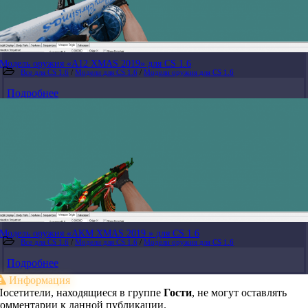
Модель оружия «A12 XMAS 2019» для CS 1.6
Все для CS 1.6
/
Модели для CS 1.6
/
Модели оружия для CS 1.6
Подробнее
Модель оружия «AKM XMAS 2019 » для CS 1.6
Все для CS 1.6
/
Модели для CS 1.6
/
Модели оружия для CS 1.6
Подробнее
Информация
Посетители, находящиеся в группе
Гости
, не могут оставлять
комментарии к данной публикации.