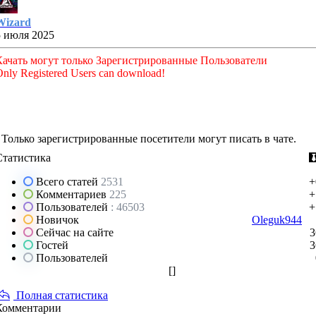
Wizard
5 июля 2025
Качать могут только Зарегистрированные Пользователи
nly Registered Users can download!
Только зарегистрированные посетители могут писать в чате.
Статистика
Всего статей
2531
+
Комментариев
225
+
Пользователей
: 46503
+
Новичок
Oleguk944
Сейчас на сайте
3
Гостей
3
Пользователей
[
]
Полная статистика
Комментарии