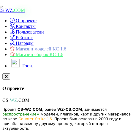
Toggle
CS-WZ
.COM
navigation
О проекте
Контакты
Пользователи
Рейтинг
Награды
Магазин моделей КС 1.6
Магазин сборок КС 1.6
Гость
О проекте
CS-
WZ
.COM
Проект
CS-WZ.COM
, ранее
WZ-CS.COM
, занимается
распространением
моделей, плагинов, карт и других материалов
по игре
Counter-Strike 1.6
. Проект был основан в 2009 году и
пришёл на замену другому проекту, который потерял
актуальность.