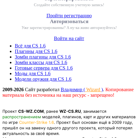
Создайте собственную учетную запись!
Пройти регистрацию
Авторизоваться
Уже зарегистрированны? А ну-ка живо авторизуйтесь!
Войти на сайт
Всё для CS 1.6
Плагины для CS 1.6
Зомби плагины для CS 1.6
Зомби классы для CS 1.6
Готовые сервера для CS 1.6
Моды для CS 1.6
Модели оружия для CS 1.6
2009-2026
Сайт разработал
Владимир (
Wizard
)
.
Копирование
материала без источника на наш ресурс - запрещено!
Проект
CS-WZ.COM
, ранее
WZ-CS.RU
, занимается
распространением
моделей, плагинов, карт и других материалов
по игре
Counter-Strike 1.6
. Проект был основан ещё в 2009 году,
пришёл он на замену одного другого проекта, который потерял
актуальность за своё время.