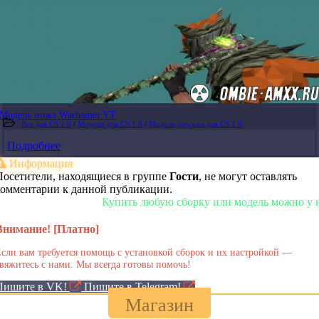
Модель ножа Warhamer YT
Все для CS 1.6
/
Модели для CS 1.6
/
Модели оружия для CS 1.6
Подробнее
Информация
Посетители, находящиеся в группе
Гости
, не могут оставлять
комментарии к данной публикации.
Купить любую сборку или модель можно у нас в
Внимание! [Платно]
сли вам требуется помощь с установкой сборок и их настройкой —
вяжитесь с нами. Мы всегда готовы помочь!
Пишите в VK!
Пишите в Telegram!
Магазин