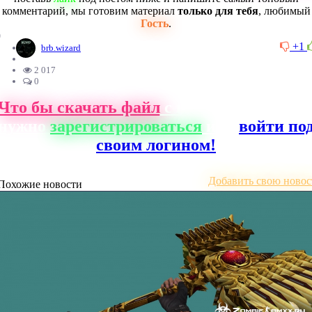
комментарий, мы готовим материал
только для тебя
, любимый
Гость
.
0
+1
brb.wizard
2 017
0
Что бы скачать файл
с нашего сайта, ва
нужно
зарегистрироваться
или
войти по
своим логином!
Добавить свою новос
Похожие новости