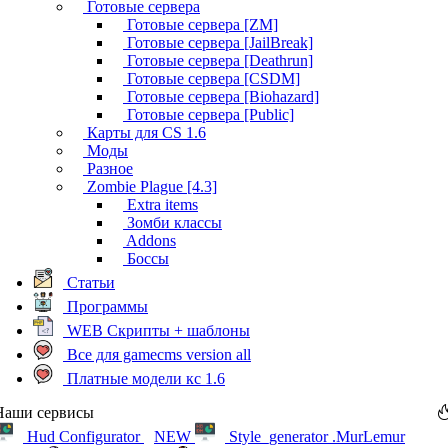
Готовые сервера
Готовые сервера [ZM]
Готовые сервера [JailBreak]
Готовые сервера [Deathrun]
Готовые сервера [CSDM]
Готовые сервера [Biohazard]
Готовые сервера [Public]
Карты для CS 1.6
Моды
Разное
Zombie Plague [4.3]
Extra items
Зомби классы
Addons
Боссы
Статьи
Программы
WEB Скрипты + шаблоны
Все для gamecms version all
Платные модели кс 1.6
Наши сервисы
Hud Configurator
NEW
Style_generator .MurLemur