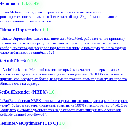
Metamod-r
1.3.0.149
овый Metamod-r содержит огромное количество оптимизаций
роизводительности и намного более чистый код. Ядро было написано с
спользованием JIT-компилятора.
Ultimate Unprecacher
1.1
ltimate Unprecacher являет плагином для MetaMod, работает он по принципу
тключение не нужных ресурсов на вашем сервере, тем самым вы сможете
свободить места для ресурсов под ваши плагины, с помощью данного модуля
ожно избавиться от ошибки 512!
ReAuthCheck
0.1.6
eAuthCheck - это Metamod плагин, который занимается проверкой ваших
гроков на валидность, с помощью данного модуля для REHLDS вы сможете
ащитить свой сервер от ботов, которые постоянно спамят рекламу или просто
абивают слот на сервере!
NetBufExtender (NBEX)
1.0
etBufExtender или NBEX - это метамод-плагин, который расширяет "интернет-
уфер": буферы сервера и клиента(гарантия не 100%). Расширяет до 64 кб. Это
начит, что у игроков уменьшается вероятность быть кикнутыми с ошибкой
Reliable channel overflowed".
UserInfoNetOptimizer (UINO)
1.0