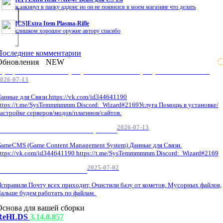
я закинул в папку аддонс но он не появился в моем магазине что делать
[CS]Extra Item Plasma-Rifle
слишком хорошое оружие автору спасибо
Последние комментарии
Обновления
NEW
Профессиональные услуги по CS 1.6 / серверным системам
026-07-13
анные для Связи.https://vk.com/id344641190
ttps://t.me/SysTemmmmmm Discord: Wizard#2169Услуга Помощь в установке/
астройке серверов/модов/плагинов/сайтов.
2026-07-13
GameCMS Установка Настройка
ameCMS (Game Content Management System) Данные для Связи.
ttps://vk.com/id344641190 https://t.me/SysTemmmmmm Discord: Wizard#2169
2025-07-02
Обнова Фиксы на сайте.
справили Почту всех приходит, Очистили базу от кометов, Мусорных файлов,
альше будем работать по файлам.
Основа для вашей сборки
ReHLDS
3.14.0.857