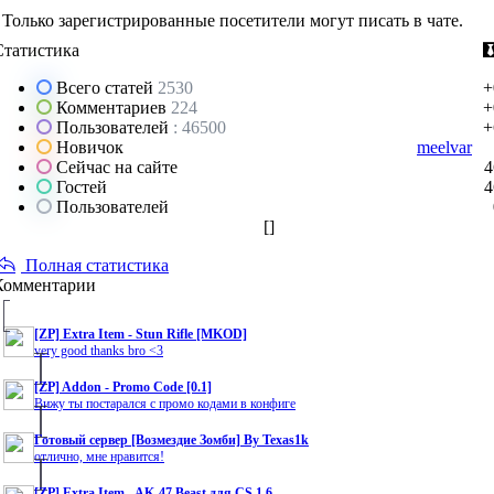
Только зарегистрированные посетители могут писать в чате.
Статистика
Всего статей
2530
+
Комментариев
224
+
Пользователей
: 46500
+
Новичок
meelvar
Сейчас на сайте
4
Гостей
4
Пользователей
[
]
Полная статистика
Комментарии
[ZP] Extra Item - Stun Rifle [MKOD]
very good thanks bro <3
[ZP] Addon - Promo Code [0.1]
Вижу ты постарался с промо кодами в конфиге
Готовый сервер [Возмездие Зомби] By Texas1k
отлично, мне нравится!
[ZP] Extra Item - AK-47 Beast для CS 1.6