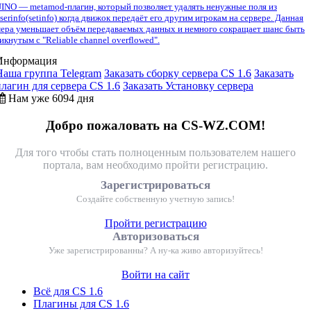
INO — metamod-плагин, который позволяет удалять ненужные поля из
serinfo(setinfo) когда движок передаёт его другим игрокам на сервере. Данная
ера уменьшает объём передаваемых данных и немного сокращает шанс быть
икнутым с "Reliable channel overflowed".
Информация
Наша группа Telegram
Заказать сборку сервера CS 1.6
Заказать
плагин для сервера CS 1.6
Заказать Установку сервера
Нам уже 6094 дня
Добро пожаловать на CS-WZ.COM!
Для того чтобы стать полноценным пользователем нашего
портала, вам необходимо пройти регистрацию.
Зарегистрироваться
Создайте собственную учетную запись!
Пройти регистрацию
Авторизоваться
Уже зарегистрированны? А ну-ка живо авторизуйтесь!
Войти на сайт
Всё для CS 1.6
Плагины для CS 1.6