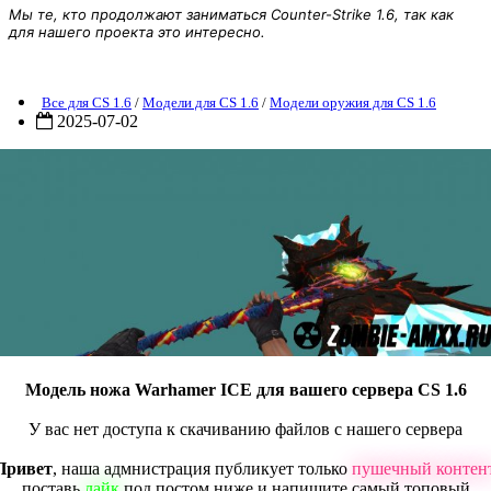
Мы те, кто продолжают заниматься Counter-Strike 1.6, так как
для нашего проекта это интересно.
Модель ножа Warhamer ICE
Все для CS 1.6
/
Модели для CS 1.6
/
Модели оружия для CS 1.6
2025-07-02
Модель ножа Warhamer ICE для вашего сервера CS 1.6
У вас нет доступа к скачиванию файлов с нашего сервера
Привет
, наша адмнистрация публикует только
пушечный контен
поставь
лайк
под постом ниже и напишите самый топовый