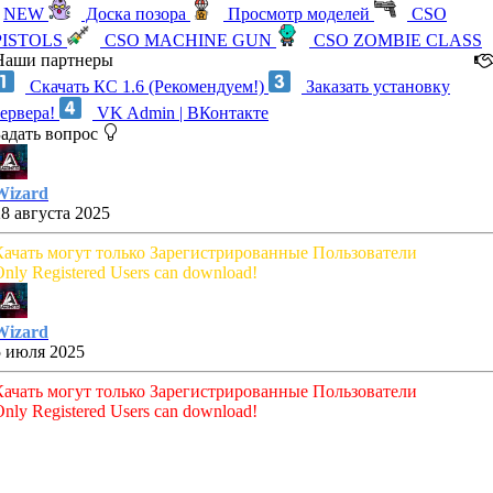
NEW
Доска позора
Просмотр моделей
CSO
PISTOLS
CSO MACHINE GUN
CSO ZOMBIE CLASS
Наши партнеры
Скачать КС 1.6 (Рекомендуем!)
Заказать установку
сервера!
VK Admin | ВКонтакте
Задать вопрос
Wizard
28 августа 2025
Качать могут только Зарегистрированные Пользователи
nly Registered Users can download!
Wizard
5 июля 2025
Качать могут только Зарегистрированные Пользователи
nly Registered Users can download!