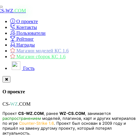
Toggle
CS-WZ
.COM
navigation
О проекте
Контакты
Пользователи
Рейтинг
Награды
Магазин моделей КС 1.6
Магазин сборок КС 1.6
Гость
О проекте
CS-
WZ
.COM
Проект
CS-WZ.COM
, ранее
WZ-CS.COM
, занимается
распространением
моделей, плагинов, карт и других материалов
по игре
Counter-Strike 1.6
. Проект был основан в 2009 году и
пришёл на замену другому проекту, который потерял
актуальность.