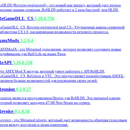
eHLDS (Reverse-engineered) - это новый шаг вперед, который дает второе
ыхание нашим серверам. ReHLDS работает в 2 раза быстрей, чем HLDS.
ReGameDLL_CS
5.28.0.756
eGameDLL_CS, Reverse-engineered mod CS - Улучшенная замена серверной
иблиотеки CS 1.6, расширяющая возможности игрового процесса.
AmxModx
5.2.9.4
MXModX - это Metamod дополнение, которое позволяет создавать новые
одификации для Half-Life на языке Pawn
ReAPI
5.26.0.338
то AMX Mod X модуль, который умеет работать с API ReHLDS,
eGameDLL_CS, ReUnion и VTC. Это предоставляет разработчикам AMXX-
лагинов больше возможностей для реализации своих целей.
Reunion
0.2.0.27
eunion является продолжением Dproto для ReHLDS. Это metamod плагин,
оторый позволяет заходить 47/48 Non-Steam на сервер.
Revoice
0.1.0.34
evoice - это Metamod plugin, который дает возможность общения голосовым
атом между non-steam и steam клиентами.