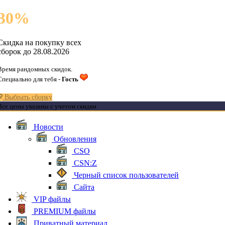
30
%
Скидка на покупку всех
сборок до 28.08.2026
Время рандомных скидок.
Специально для тебя -
Гость
Выбрать сборку
Все цены указаны с учетом скидки
Новости
Обновления
CSO
CSN:Z
Черный список пользователей
Сайта
VIP файлы
PREMIUM файлы
Приватный материал