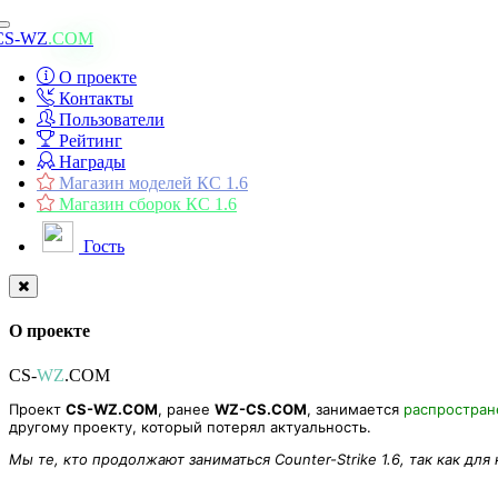
Toggle
CS-WZ
.COM
navigation
О проекте
Контакты
Пользователи
Рейтинг
Награды
Магазин моделей КС 1.6
Магазин сборок КС 1.6
Гость
О проекте
CS-
WZ
.COM
Проект
CS-WZ.COM
, ранее
WZ-CS.COM
, занимается
распростра
другому проекту, который потерял актуальность.
Мы те, кто продолжают заниматься Counter-Strike 1.6, так как для
Модель оружия «AKM XMAS 2019 » для CS 1.6