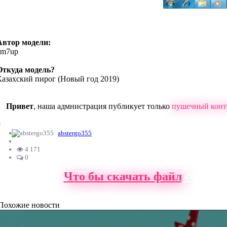
Автор модели:
zm7up
Откуда модель?
Казахский пирог (Новый год 2019)
Привет
, наша адмнистрация публикует только
пушечный конт
0
abstergo355
4 171
0
Что бы скачать файл
с нашег
Похожие новости