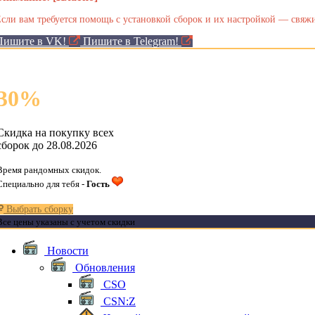
сли вам требуется помощь с установкой сборок и их настройкой — свяжи
Пишите в VK!
Пишите в Telegram!
30
%
Скидка на покупку всех
сборок до 28.08.2026
Время рандомных скидок.
Специально для тебя -
Гость
Выбрать сборку
Все цены указаны с учетом скидки
Новости
Обновления
CSO
CSN:Z