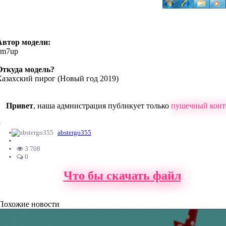
Автор модели:
zm7up
Откуда модель?
Казахский пирог (Новый год 2019)
Привет
, наша адмнистрация публикует только
пушечный конт
0
abstergo355
3 708
0
Что бы скачать файл
с нашег
Похожие новости