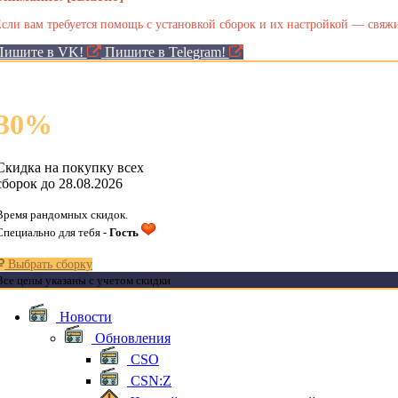
сли вам требуется помощь с установкой сборок и их настройкой — свяжи
Пишите в VK!
Пишите в Telegram!
30
%
Скидка на покупку всех
сборок до 28.08.2026
Время рандомных скидок.
Специально для тебя -
Гость
Выбрать сборку
Все цены указаны с учетом скидки
Новости
Обновления
CSO
CSN:Z