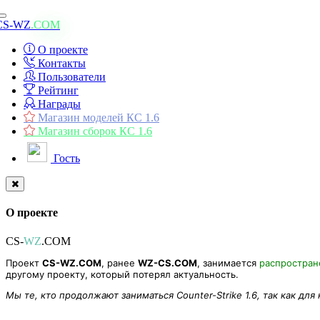
Toggle
CS-WZ
.COM
navigation
О проекте
Контакты
Пользователи
Рейтинг
Награды
Магазин моделей КС 1.6
Магазин сборок КС 1.6
Гость
О проекте
CS-
WZ
.COM
Проект
CS-WZ.COM
, ранее
WZ-CS.COM
, занимается
распростра
другому проекту, который потерял актуальность.
Мы те, кто продолжают заниматься Counter-Strike 1.6, так как для
Модель оружия «AK47 XMAS 2019» для CS 1.6