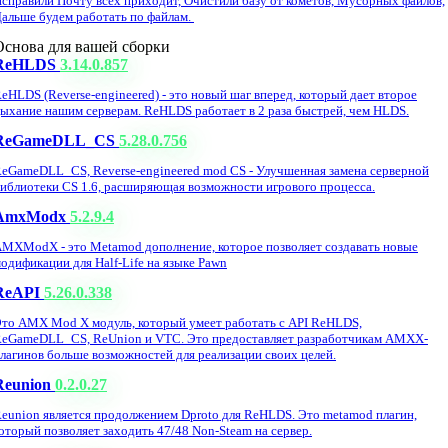
справили Почту всех приходит, Очистили базу от кометов, Мусорных файлов,
альше будем работать по файлам.
Основа для вашей сборки
ReHLDS
3.14.0.857
eHLDS (Reverse-engineered) - это новый шаг вперед, который дает второе
ыхание нашим серверам. ReHLDS работает в 2 раза быстрей, чем HLDS.
ReGameDLL_CS
5.28.0.756
eGameDLL_CS, Reverse-engineered mod CS - Улучшенная замена серверной
иблиотеки CS 1.6, расширяющая возможности игрового процесса.
AmxModx
5.2.9.4
MXModX - это Metamod дополнение, которое позволяет создавать новые
одификации для Half-Life на языке Pawn
ReAPI
5.26.0.338
то AMX Mod X модуль, который умеет работать с API ReHLDS,
eGameDLL_CS, ReUnion и VTC. Это предоставляет разработчикам AMXX-
лагинов больше возможностей для реализации своих целей.
Reunion
0.2.0.27
eunion является продолжением Dproto для ReHLDS. Это metamod плагин,
оторый позволяет заходить 47/48 Non-Steam на сервер.