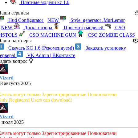
Платные модели кс 1.6
Наши сервисы
Hud Configurator
NEW
Style_generator .MurLemur
NEW
Доска позора
Просмотр моделей
CSO
PISTOLS
CSO MACHINE GUN
CSO ZOMBIE CLASS
Наши партнеры
Скачать КС 1.6 (Рекомендуем!)
Заказать установку
сервера!
VK Admin | ВКонтакте
Задать вопрос
Wizard
28 августа 2025
Качать могут только Зарегистрированные Пользователи
nly Registered Users can download!
Wizard
5 июля 2025
Качать могут только Зарегистрированные Пользователи