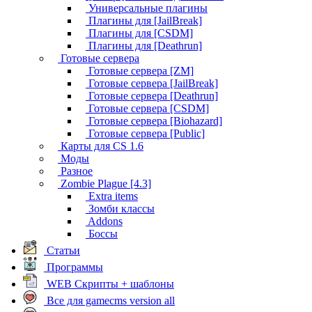
Универсальные плагины
Плагины для [JailBreak]
Плагины для [CSDM]
Плагины для [Deathrun]
Готовые сервера
Готовые сервера [ZM]
Готовые сервера [JailBreak]
Готовые сервера [Deathrun]
Готовые сервера [CSDM]
Готовые сервера [Biohazard]
Готовые сервера [Public]
Карты для CS 1.6
Моды
Разное
Zombie Plague [4.3]
Extra items
Зомби классы
Addons
Боссы
Статьи
Программы
WEB Скрипты + шаблоны
Все для gamecms version all