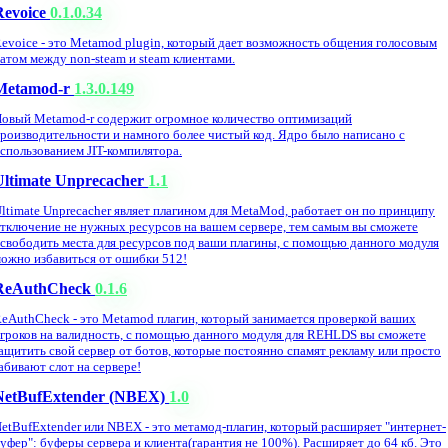
Revoice
0.1.0.34
evoice - это Metamod plugin, который дает возможность общения голосовым
атом между non-steam и steam клиентами.
Metamod-r
1.3.0.149
овый Metamod-r содержит огромное количество оптимизаций
роизводительности и намного более чистый код. Ядро было написано с
спользованием JIT-компилятора.
Ultimate Unprecacher
1.1
ltimate Unprecacher являет плагином для MetaMod, работает он по принципу
тключение не нужных ресурсов на вашем сервере, тем самым вы сможете
свободить места для ресурсов под ваши плагины, с помощью данного модуля
ожно избавиться от ошибки 512!
ReAuthCheck
0.1.6
eAuthCheck - это Metamod плагин, который занимается проверкой ваших
гроков на валидность, с помощью данного модуля для REHLDS вы сможете
ащитить свой сервер от ботов, которые постоянно спамят рекламу или просто
абивают слот на сервере!
NetBufExtender (NBEX)
1.0
etBufExtender или NBEX - это метамод-плагин, который расширяет "интернет-
уфер": буферы сервера и клиента(гарантия не 100%). Расширяет до 64 кб. Это