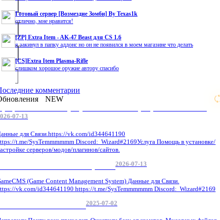
Готовый сервер [Возмездие Зомби] By Texas1k
отлично, мне нравится!
[ZP] Extra Item - AK-47 Beast для CS 1.6
я закинул в папку аддонс но он не появился в моем магазине что делать
[CS]Extra Item Plasma-Rifle
слишком хорошое оружие автору спасибо
Последние комментарии
Обновления
NEW
Профессиональные услуги по CS 1.6 / серверным системам
026-07-13
анные для Связи.https://vk.com/id344641190
ttps://t.me/SysTemmmmmm Discord: Wizard#2169Услуга Помощь в установке/
астройке серверов/модов/плагинов/сайтов.
2026-07-13
GameCMS Установка Настройка
ameCMS (Game Content Management System) Данные для Связи.
ttps://vk.com/id344641190 https://t.me/SysTemmmmmm Discord: Wizard#2169
2025-07-02
Обнова Фиксы на сайте.