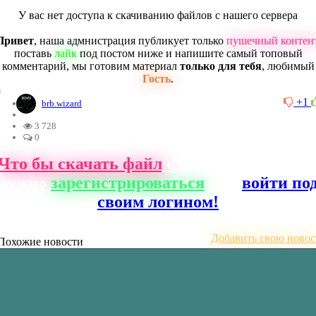
У вас нет доступа к скачиванию файлов с нашего сервера
Привет
, наша адмнистрация публикует только
пушечный контен
поставь
лайк
под постом ниже и напишите самый топовый
комментарий, мы готовим материал
только для тебя
, любимый
Гость
.
0
+1
brb.wizard
3 728
0
Что бы скачать файл
с нашего сайта, ва
нужно
зарегистрироваться
или
войти по
своим логином!
Добавить свою новос
Похожие новости