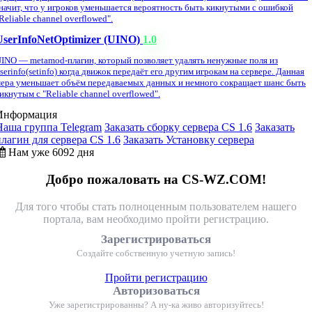
начит, что у игроков уменьшается вероятность быть кикнутыми с ошибкой
Reliable channel overflowed".
UserInfoNetOptimizer (UINO)
1.0
INO — metamod-плагин, который позволяет удалять ненужные поля из
serinfo(setinfo) когда движок передаёт его другим игрокам на сервере. Данная
ера уменьшает объём передаваемых данных и немного сокращает шанс быть
икнутым с "Reliable channel overflowed".
Информация
Наша группа Telegram
Заказать сборку сервера CS 1.6
Заказать
плагин для сервера CS 1.6
Заказать Установку сервера
Нам уже 6092 дня
Добро пожаловать на CS-WZ.COM!
Для того чтобы стать полноценным пользователем нашего
портала, вам необходимо пройти регистрацию.
Зарегистрироваться
Создайте собственную учетную запись!
Пройти регистрацию
Авторизоваться
Уже зарегистрированны? А ну-ка живо авторизуйтесь!