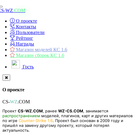
Toggle
CS-WZ
.COM
navigation
О проекте
Контакты
Пользователи
Рейтинг
Награды
Магазин моделей КС 1.6
Магазин сборок КС 1.6
Гость
О проекте
CS-
WZ
.COM
Проект
CS-WZ.COM
, ранее
WZ-CS.COM
, занимается
распространением
моделей, плагинов, карт и других материалов
по игре
Counter-Strike 1.6
. Проект был основан в 2009 году и
пришёл на замену другому проекту, который потерял
актуальность.