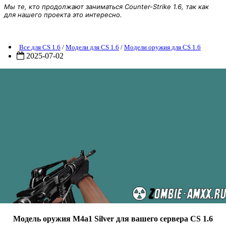
Мы те, кто продолжают заниматься Counter-Strike 1.6, так как
для нашего проекта это интересно.
Модель M4a1 Silver
Все для CS 1.6
/
Модели для CS 1.6
/
Модели оружия для CS 1.6
2025-07-02
Модель оружия M4a1 Silver для вашего сервера CS 1.6