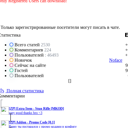
nly Registered Users can download!
Только зарегистрированные посетители могут писать в чате.
Статистика
Всего статей
2530
+
Комментариев
224
+
Пользователей
: 46493
+
Новичок
Noface
Сейчас на сайте
9
Гостей
9
Пользователей
[
]
Полная статистика
Комментарии
[ZP] Extra Item - Stun Rifle [MKOD]
very good thanks bro <3
[ZP] Addon - Promo Code [0.1]
Вижу ты постарался с промо кодами в конфиге