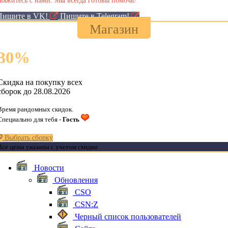
Пишите в VK!
Пишите в Telegram!
Магазин
30
%
Скидка на покупку всех
сборок до 28.08.2026
Время рандомных скидок.
Специально для тебя -
Гость
Выбрать сборку
Все цены указаны с учетом скидки
Новости
Обновления
CSO
CSN:Z
Черный список пользователей