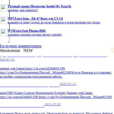
Готовый сервер [Возмездие Зомби] By Texas1k
отлично, мне нравится!
[ZP] Extra Item - AK-47 Beast для CS 1.6
я закинул в папку аддонс но он не появился в моем магазине что делать
[CS]Extra Item Plasma-Rifle
слишком хорошое оружие автору спасибо
Последние комментарии
Обновления
NEW
Профессиональные услуги по CS 1.6 / серверным системам
026-07-13
анные для Связи.https://vk.com/id344641190
ttps://t.me/SysTemmmmmm Discord: Wizard#2169Услуга Помощь в установке/
астройке серверов/модов/плагинов/сайтов.
2026-07-13
GameCMS Установка Настройка
ameCMS (Game Content Management System) Данные для Связи.
ttps://vk.com/id344641190 https://t.me/SysTemmmmmm Discord: Wizard#2169
2025-07-02
Обнова Фиксы на сайте.
справили Почту всех приходит, Очистили базу от кометов, Мусорных файлов,