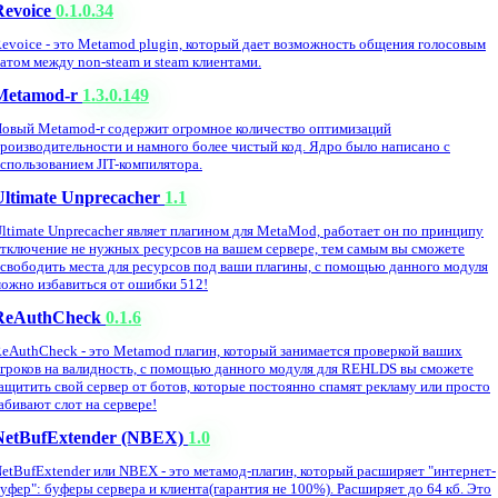
Revoice
0.1.0.34
evoice - это Metamod plugin, который дает возможность общения голосовым
атом между non-steam и steam клиентами.
Metamod-r
1.3.0.149
овый Metamod-r содержит огромное количество оптимизаций
роизводительности и намного более чистый код. Ядро было написано с
спользованием JIT-компилятора.
Ultimate Unprecacher
1.1
ltimate Unprecacher являет плагином для MetaMod, работает он по принципу
тключение не нужных ресурсов на вашем сервере, тем самым вы сможете
свободить места для ресурсов под ваши плагины, с помощью данного модуля
ожно избавиться от ошибки 512!
ReAuthCheck
0.1.6
eAuthCheck - это Metamod плагин, который занимается проверкой ваших
гроков на валидность, с помощью данного модуля для REHLDS вы сможете
ащитить свой сервер от ботов, которые постоянно спамят рекламу или просто
абивают слот на сервере!
NetBufExtender (NBEX)
1.0
etBufExtender или NBEX - это метамод-плагин, который расширяет "интернет-
уфер": буферы сервера и клиента(гарантия не 100%). Расширяет до 64 кб. Это