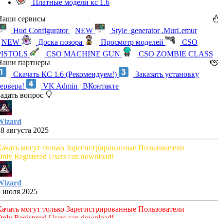
Платные модели кс 1.6
Наши сервисы
Hud Configurator
NEW
Style_generator .MurLemur
NEW
Доска позора
Просмотр моделей
CSO
PISTOLS
CSO MACHINE GUN
CSO ZOMBIE CLASS
Наши партнеры
Скачать КС 1.6 (Рекомендуем!)
Заказать установку
сервера!
VK Admin | ВКонтакте
Задать вопрос
Wizard
28 августа 2025
Качать могут только Зарегистрированные Пользователи
nly Registered Users can download!
Wizard
5 июля 2025
Качать могут только Зарегистрированные Пользователи
nly Registered Users can download!