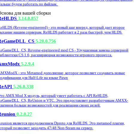
альше будем работать по файлам.
Основа для вашей сборки
ReHLDS
3.14.0.857
eHLDS (Reverse-engineered) - это новый шаг вперед, который дает второе
ыхание нашим серверам. ReHLDS работает в 2 раза быстрей, чем HLDS.
ReGameDLL_CS
5.28.0.756
eGameDLL_CS, Reverse-engineered mod CS - Улучшенная замена серверной
иблиотеки CS 1.6, расширяющая возможности игрового процесса.
AmxModx
5.2.9.4
MXModX - это Metamod дополнение, которое позволяет создавать новые
одификации для Half-Life на языке Pawn
ReAPI
5.26.0.338
то AMX Mod X модуль, который умеет работать с API ReHLDS,
eGameDLL_CS, ReUnion и VTC. Это предоставляет разработчикам AMXX-
лагинов больше возможностей для реализации своих целей.
Reunion
0.2.0.27
eunion является продолжением Dproto для ReHLDS. Это metamod плагин,
оторый позволяет заходить 47/48 Non-Steam на сервер.