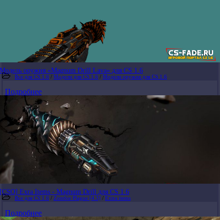
Модель оружия «Magnum Drill Lava» для CS 1.6
Все для CS 1.6
/
Модели для CS 1.6
/
Модели оружия для CS 1.6
Подробнее
[CSO] Exra Items - Magnum Drill для CS 1.6
Все для CS 1.6
/
Zombie Plague [4.3]
/
Extra items
Подробнее