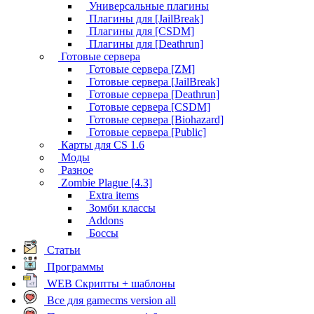
Универсальные плагины
Плагины для [JailBreak]
Плагины для [CSDM]
Плагины для [Deathrun]
Готовые сервера
Готовые сервера [ZM]
Готовые сервера [JailBreak]
Готовые сервера [Deathrun]
Готовые сервера [CSDM]
Готовые сервера [Biohazard]
Готовые сервера [Public]
Карты для CS 1.6
Моды
Разное
Zombie Plague [4.3]
Extra items
Зомби классы
Addons
Боссы
Статьи
Программы
WEB Скрипты + шаблоны
Все для gamecms version all