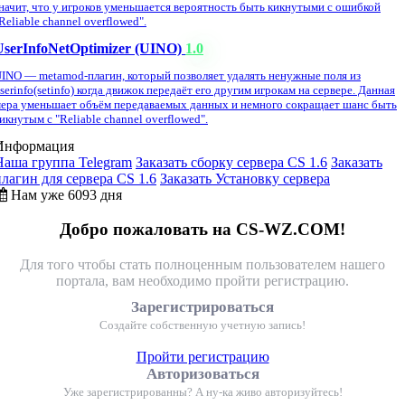
начит, что у игроков уменьшается вероятность быть кикнутыми с ошибкой
Reliable channel overflowed".
UserInfoNetOptimizer (UINO)
1.0
INO — metamod-плагин, который позволяет удалять ненужные поля из
serinfo(setinfo) когда движок передаёт его другим игрокам на сервере. Данная
ера уменьшает объём передаваемых данных и немного сокращает шанс быть
икнутым с "Reliable channel overflowed".
Информация
Наша группа Telegram
Заказать сборку сервера CS 1.6
Заказать
плагин для сервера CS 1.6
Заказать Установку сервера
Нам уже 6093 дня
Добро пожаловать на CS-WZ.COM!
Для того чтобы стать полноценным пользователем нашего
портала, вам необходимо пройти регистрацию.
Зарегистрироваться
Создайте собственную учетную запись!
Пройти регистрацию
Авторизоваться
Уже зарегистрированны? А ну-ка живо авторизуйтесь!