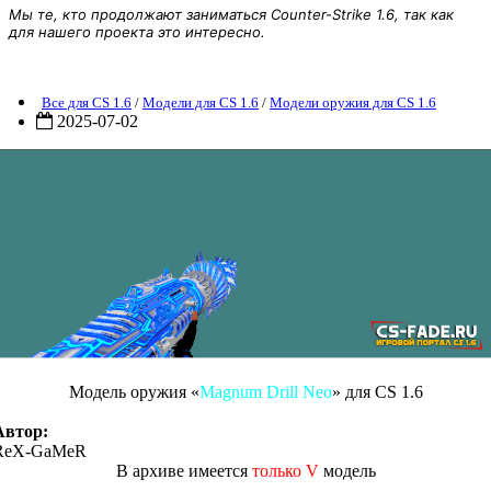
Мы те, кто продолжают заниматься Counter-Strike 1.6, так как
для нашего проекта это интересно.
Модель оружия «Magnum Drill Neo» для CS 1.6
Все для CS 1.6
/
Модели для CS 1.6
/
Модели оружия для CS 1.6
2025-07-02
Модель оружия «
Magnum Drill Neo
» для CS 1.6
Автор:
ReX-GaMeR
В архиве имеется
только V
модель