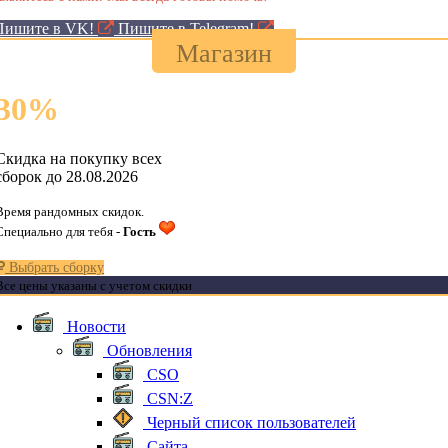
Пишите в VK!
Пишите в Telegram!
Магазин
30
%
Скидка на покупку всех
сборок до 28.08.2026
Время рандомных скидок.
Специально для тебя -
Гость
Выбрать сборку
Все цены указаны с учетом скидки
Новости
Обновления
CSO
CSN:Z
Черный список пользователей
Сайта