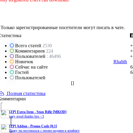
Только зарегистрированные посетители могут писать в чате.
Статистика
Всего статей
2530
+
Комментариев
224
+
Пользователей
: 46496
+
Новичок
Rhalith
Сейчас на сайте
6
Гостей
6
Пользователей
[
]
Полная статистика
Комментарии
[ZP] Extra Item - Stun Rifle [MKOD]
very good thanks bro <3
[ZP] Addon - Promo Code [0.1]
Вижу ты постарался с промо кодами в конфиге