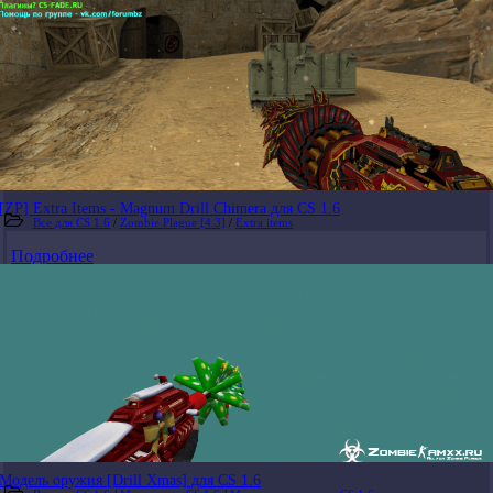
[ZP] Extra Items - Magnum Drill Chimera для CS 1.6
Все для CS 1.6
/
Zombie Plague [4.3]
/
Extra items
Подробнее
Модель оружия [Drill Xmas] для CS 1.6