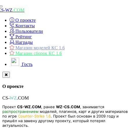
Toggle
CS-WZ
.COM
navigation
О проекте
Контакты
Пользователи
Рейтинг
Награды
Магазин моделей КС 1.6
Магазин сборок КС 1.6
Гость
О проекте
CS-
WZ
.COM
Проект
CS-WZ.COM
, ранее
WZ-CS.COM
, занимается
распространением
моделей, плагинов, карт и других материалов
по игре
Counter-Strike 1.6
. Проект был основан в 2009 году и
пришёл на замену другому проекту, который потерял
актуальность.