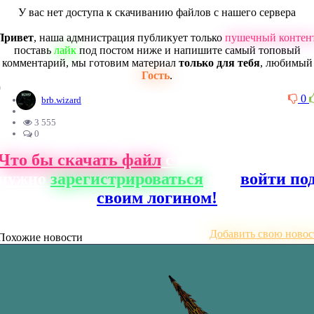
У вас нет доступа к скачиванию файлов с нашего сервера
Привет
, наша адмнистрация публикует только
пушечный контен
поставь
лайк
под постом ниже и напишите самый топовый
комментарий, мы готовим материал
только для тебя
, любимый
Гость
.
0
0
brb.wizard
3 555
0
Что бы скачать файл
с нашего сайта, ва
нужно
зарегистрироваться
или
войти по
своим логином!
Добавить свою новос
Похожие новости