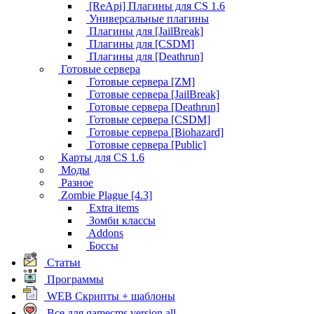
[ReApi] Плагины для CS 1.6
Универсальные плагины
Плагины для [JailBreak]
Плагины для [CSDM]
Плагины для [Deathrun]
Готовые сервера
Готовые сервера [ZM]
Готовые сервера [JailBreak]
Готовые сервера [Deathrun]
Готовые сервера [CSDM]
Готовые сервера [Biohazard]
Готовые сервера [Public]
Карты для CS 1.6
Моды
Разное
Zombie Plague [4.3]
Extra items
Зомби классы
Addons
Боссы
Статьи
Программы
WEB Скрипты + шаблоны
Все для gamecms version all