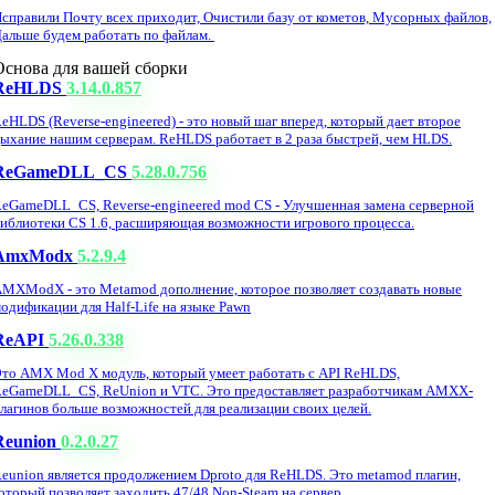
справили Почту всех приходит, Очистили базу от кометов, Мусорных файлов,
альше будем работать по файлам.
Основа для вашей сборки
ReHLDS
3.14.0.857
eHLDS (Reverse-engineered) - это новый шаг вперед, который дает второе
ыхание нашим серверам. ReHLDS работает в 2 раза быстрей, чем HLDS.
ReGameDLL_CS
5.28.0.756
eGameDLL_CS, Reverse-engineered mod CS - Улучшенная замена серверной
иблиотеки CS 1.6, расширяющая возможности игрового процесса.
AmxModx
5.2.9.4
MXModX - это Metamod дополнение, которое позволяет создавать новые
одификации для Half-Life на языке Pawn
ReAPI
5.26.0.338
то AMX Mod X модуль, который умеет работать с API ReHLDS,
eGameDLL_CS, ReUnion и VTC. Это предоставляет разработчикам AMXX-
лагинов больше возможностей для реализации своих целей.
Reunion
0.2.0.27
eunion является продолжением Dproto для ReHLDS. Это metamod плагин,
оторый позволяет заходить 47/48 Non-Steam на сервер.