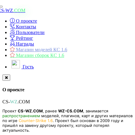
Toggle
CS-WZ
.COM
navigation
О проекте
Контакты
Пользователи
Рейтинг
Награды
Магазин моделей КС 1.6
Магазин сборок КС 1.6
Гость
О проекте
CS-
WZ
.COM
Проект
CS-WZ.COM
, ранее
WZ-CS.COM
, занимается
распространением
моделей, плагинов, карт и других материалов
по игре
Counter-Strike 1.6
. Проект был основан в 2009 году и
пришёл на замену другому проекту, который потерял
актуальность.