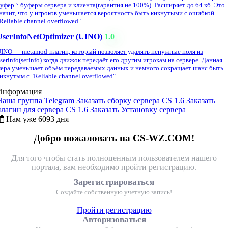
уфер": буферы сервера и клиента(гарантия не 100%). Расширяет до 64 кб. Это
начит, что у игроков уменьшается вероятность быть кикнутыми с ошибкой
Reliable channel overflowed".
UserInfoNetOptimizer (UINO)
1.0
INO — metamod-плагин, который позволяет удалять ненужные поля из
serinfo(setinfo) когда движок передаёт его другим игрокам на сервере. Данная
ера уменьшает объём передаваемых данных и немного сокращает шанс быть
икнутым с "Reliable channel overflowed".
Информация
Наша группа Telegram
Заказать сборку сервера CS 1.6
Заказать
плагин для сервера CS 1.6
Заказать Установку сервера
Нам уже 6093 дня
Добро пожаловать на CS-WZ.COM!
Для того чтобы стать полноценным пользователем нашего
портала, вам необходимо пройти регистрацию.
Зарегистрироваться
Создайте собственную учетную запись!
Пройти регистрацию
Авторизоваться