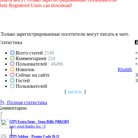
nly Registered Users can download!
Только зарегистрированные посетители могут писать в чате.
Статистика
Всего статей
2530
+
Комментариев
224
+
Пользователей
: 46496
+
Новичок
Rhalith
Сейчас на сайте
3
Гостей
3
Пользователей
[
василь
]
Полная статистика
Комментарии
[ZP] Extra Item - Stun Rifle [MKOD]
very good thanks bro <3
[ZP] Addon - Promo Code [0.1]