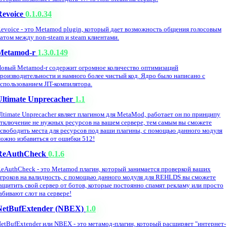
Revoice
0.1.0.34
evoice - это Metamod plugin, который дает возможность общения голосовым
атом между non-steam и steam клиентами.
Metamod-r
1.3.0.149
овый Metamod-r содержит огромное количество оптимизаций
роизводительности и намного более чистый код. Ядро было написано с
спользованием JIT-компилятора.
Ultimate Unprecacher
1.1
ltimate Unprecacher являет плагином для MetaMod, работает он по принципу
тключение не нужных ресурсов на вашем сервере, тем самым вы сможете
свободить места для ресурсов под ваши плагины, с помощью данного модуля
ожно избавиться от ошибки 512!
ReAuthCheck
0.1.6
eAuthCheck - это Metamod плагин, который занимается проверкой ваших
гроков на валидность, с помощью данного модуля для REHLDS вы сможете
ащитить свой сервер от ботов, которые постоянно спамят рекламу или просто
абивают слот на сервере!
NetBufExtender (NBEX)
1.0
etBufExtender или NBEX - это метамод-плагин, который расширяет "интернет-