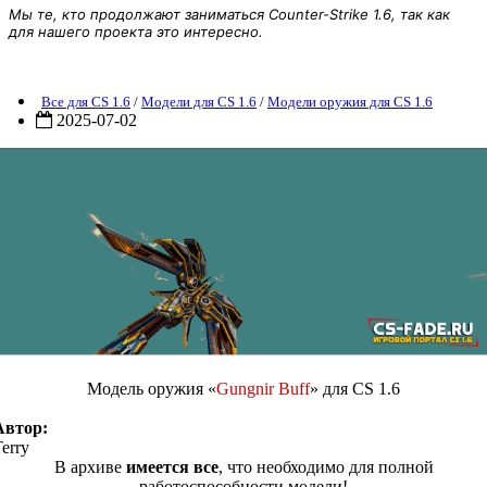
Мы те, кто продолжают заниматься Counter-Strike 1.6, так как
для нашего проекта это интересно.
Модель оружия «Gungnir Buff» для CS 1.6
Все для CS 1.6
/
Модели для CS 1.6
/
Модели оружия для CS 1.6
2025-07-02
Модель оружия «
Gungnir Buff
» для CS 1.6
Автор:
erry
В архиве
имеется все
, что необходимо для полной
работоспособности модели!