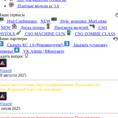
Платные модели кс 1.6
Наши сервисы
Hud Configurator
NEW
Style_generator .MurLemur
NEW
Доска позора
Просмотр моделей
CSO
PISTOLS
CSO MACHINE GUN
CSO ZOMBIE CLASS
Наши партнеры
Скачать КС 1.6 (Рекомендуем!)
Заказать установку
сервера!
VK Admin | ВКонтакте
Задать вопрос
Wizard
28 августа 2025
Качать могут только Зарегистрированные Пользователи
nly Registered Users can download!
Wizard
5 июля 2025
Качать могут только Зарегистрированные Пользователи