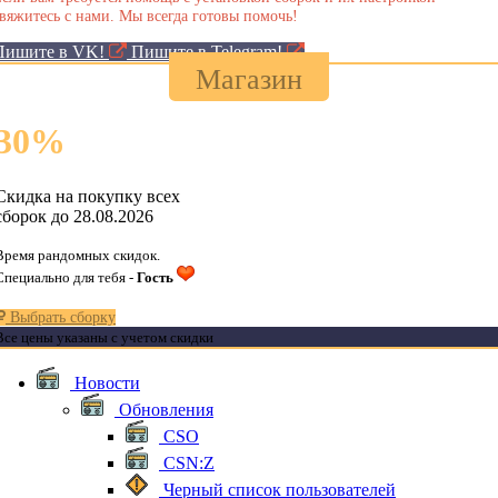
вяжитесь с нами. Мы всегда готовы помочь!
Пишите в VK!
Пишите в Telegram!
Магазин
30
%
Скидка на покупку всех
сборок до 28.08.2026
Время рандомных скидок.
Специально для тебя -
Гость
Выбрать сборку
Все цены указаны с учетом скидки
Новости
Обновления
CSO
CSN:Z
Черный список пользователей