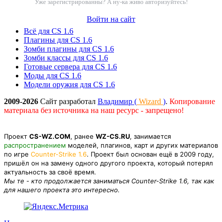
Уже зарегистрированны? А ну-ка живо авторизуйтесь!
Войти на сайт
Всё для CS 1.6
Плагины для CS 1.6
Зомби плагины для CS 1.6
Зомби классы для CS 1.6
Готовые сервера для CS 1.6
Моды для CS 1.6
Модели оружия для CS 1.6
2009-2026
Сайт разработал
Владимир (
Wizard
)
.
Копирование
материала без источника на наш ресурс - запрещено!
Проект
CS-WZ.COM
, ранее
WZ-CS.RU
, занимается
распространением
моделей, плагинов, карт и других материалов
по игре
Counter-Strike 1.6
. Проект был основан ещё в 2009 году,
пришёл он на замену одного другого проекта, который потерял
актуальность за своё время.
Мы те - кто продолжается заниматься Counter-Strike 1.6, так как
для нашего проекта это интересно.