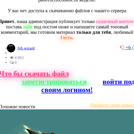
У вас нет доступа к скачиванию файлов с нашего сервера
Привет
, наша адмнистрация публикует только
пушечный контен
поставь
лайк
под постом ниже и напишите самый топовый
комментарий, мы готовим материал
только для тебя
, любимый
Гость
.
0
+6
brb.wizard
4 862
0
Что бы скачать файл
с нашего сайта, ва
нужно
зарегистрироваться
или
войти по
своим логином!
Добавить свою новос
Похожие новости