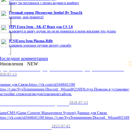
Вижу ты постарался с промо кодами в конфиге
Готовый сервер [Возмездие Зомби] By Texas1k
отлично, мне нравится!
[ZP] Extra Item - AK-47 Beast для CS 1.6
я закинул в папку аддонс но он не появился в моем магазине что делать
[CS]Extra Item Plasma-Rifle
слишком хорошое оружие автору спасибо
Последние комментарии
Обновления
NEW
Профессиональные услуги по CS 1.6 / серверным системам
026-07-13
анные для Связи.https://vk.com/id344641190
ttps://t.me/SysTemmmmmm Discord: Wizard#2169Услуга Помощь в установке/
астройке серверов/модов/плагинов/сайтов.
2026-07-13
GameCMS Установка Настройка
ameCMS (Game Content Management System) Данные для Связи.
ttps://vk.com/id344641190 https://t.me/SysTemmmmmm Discord: Wizard#2169
2025-07-02
Обнова Фиксы на сайте.