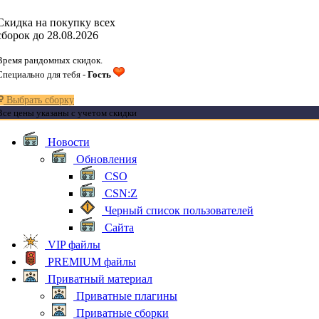
Скидка на покупку всех
сборок до 28.08.2026
Время рандомных скидок.
Специально для тебя -
Гость
Выбрать сборку
Все цены указаны с учетом скидки
Новости
Обновления
CSO
CSN:Z
Черный список пользователей
Сайта
VIP файлы
PREMIUM файлы
Приватный материал
Приватные плагины
Приватные сборки