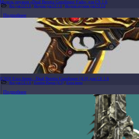
Модель оружия «Dual Beretta Gunslinger Fade» для CS 1.6
Все для CS 1.6
/
Модели для CS 1.6
/
Модели оружия для CS 1.6
Подробнее
[CSO] Exra Items - Dual Beretta Gunslinger [4.0] для CS 1.6
Все для CS 1.6
/
Zombie Plague [4.3]
/
Extra items
Подробнее