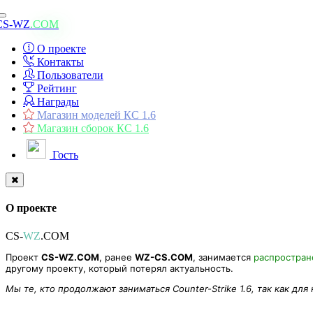
Toggle
CS-WZ
.COM
navigation
О проекте
Контакты
Пользователи
Рейтинг
Награды
Магазин моделей КС 1.6
Магазин сборок КС 1.6
Гость
О проекте
CS-
WZ
.COM
Проект
CS-WZ.COM
, ранее
WZ-CS.COM
, занимается
распростра
другому проекту, который потерял актуальность.
Мы те, кто продолжают заниматься Counter-Strike 1.6, так как для
одель оружия «Dual Beretta Gunslinger Fire» для CS 1.6