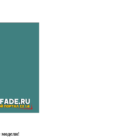
 модели
!