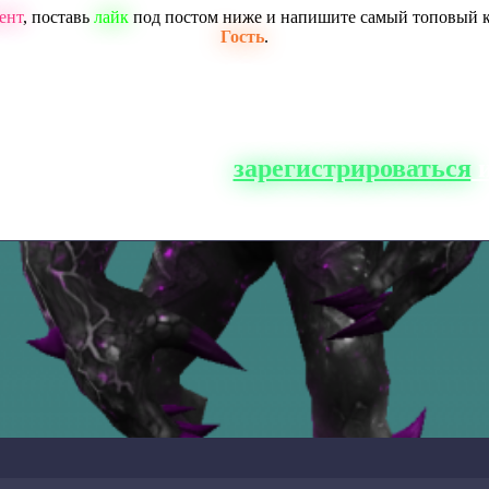
ент
, поставь
лайк
под постом ниже и напишите самый топовый 
Гость
.
о сайта, вам нужно
зарегистрироваться