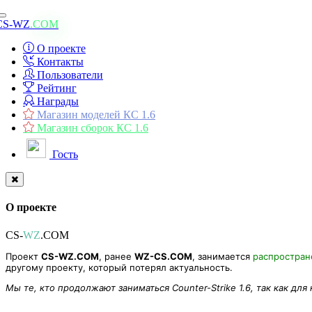
Toggle
CS-WZ
.COM
navigation
О проекте
Контакты
Пользователи
Рейтинг
Награды
Магазин моделей КС 1.6
Магазин сборок КС 1.6
Гость
О проекте
CS-
WZ
.COM
Проект
CS-WZ.COM
, ранее
WZ-CS.COM
, занимается
распростра
другому проекту, который потерял актуальность.
Мы те, кто продолжают заниматься Counter-Strike 1.6, так как для
Модель пиццы