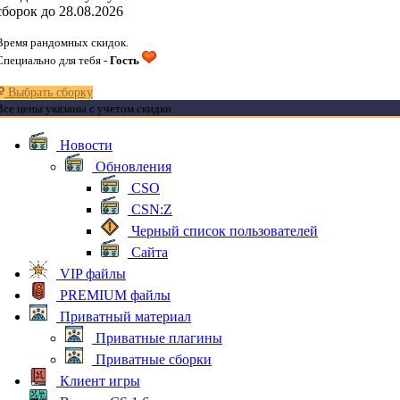
сборок до 28.08.2026
Время рандомных скидок.
Специально для тебя -
Гость
Выбрать сборку
Все цены указаны с учетом скидки
Новости
Обновления
CSO
CSN:Z
Черный список пользователей
Сайта
VIP файлы
PREMIUM файлы
Приватный материал
Приватные плагины
Приватные сборки
Клиент игры