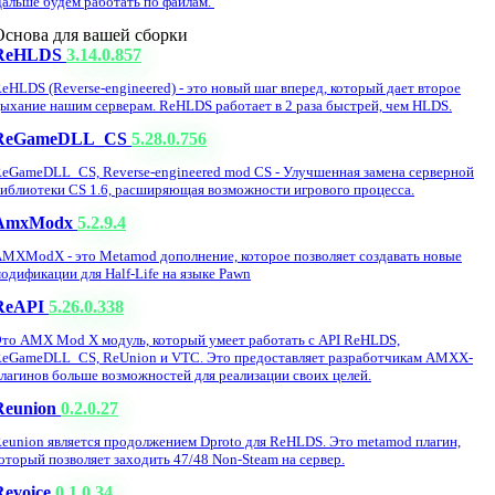
альше будем работать по файлам.
Основа для вашей сборки
ReHLDS
3.14.0.857
eHLDS (Reverse-engineered) - это новый шаг вперед, который дает второе
ыхание нашим серверам. ReHLDS работает в 2 раза быстрей, чем HLDS.
ReGameDLL_CS
5.28.0.756
eGameDLL_CS, Reverse-engineered mod CS - Улучшенная замена серверной
иблиотеки CS 1.6, расширяющая возможности игрового процесса.
AmxModx
5.2.9.4
MXModX - это Metamod дополнение, которое позволяет создавать новые
одификации для Half-Life на языке Pawn
ReAPI
5.26.0.338
то AMX Mod X модуль, который умеет работать с API ReHLDS,
eGameDLL_CS, ReUnion и VTC. Это предоставляет разработчикам AMXX-
лагинов больше возможностей для реализации своих целей.
Reunion
0.2.0.27
eunion является продолжением Dproto для ReHLDS. Это metamod плагин,
оторый позволяет заходить 47/48 Non-Steam на сервер.
Revoice
0.1.0.34