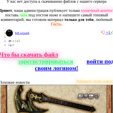
У вас нет доступа к скачиванию файлов с нашего сервера
Привет
, наша адмнистрация публикует только
пушечный контен
поставь
лайк
под постом ниже и напишите самый топовый
комментарий, мы готовим материал
только для тебя
, любимый
Гость
.
0
+1
brb.wizard
4 145
0
Что бы скачать файл
с нашего сайта, ва
нужно
зарегистрироваться
или
войти по
своим логином!
Добавить свою новос
Похожие новости