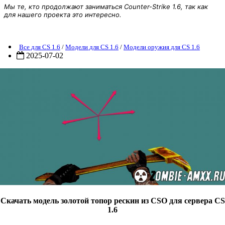
Мы те, кто продолжают заниматься Counter-Strike 1.6, так как
для нашего проекта это интересно.
Модель золотой топор CSO
Все для CS 1.6
/
Модели для CS 1.6
/
Модели оружия для CS 1.6
2025-07-02
Скачать модель золотой топор рескин из CSO для сервера CS
1.6