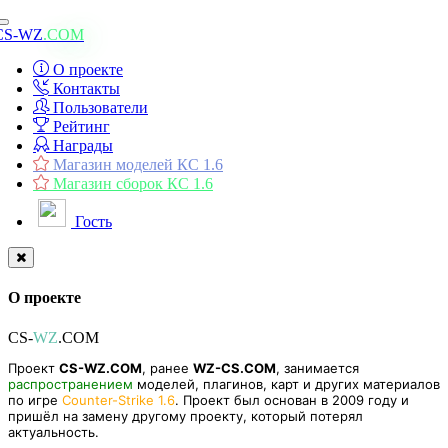
Toggle
CS-WZ
.COM
navigation
О проекте
Контакты
Пользователи
Рейтинг
Награды
Магазин моделей КС 1.6
Магазин сборок КС 1.6
Гость
О проекте
CS-
WZ
.COM
Проект
CS-WZ.COM
, ранее
WZ-CS.COM
, занимается
распространением
моделей, плагинов, карт и других материалов
по игре
Counter-Strike 1.6
. Проект был основан в 2009 году и
пришёл на замену другому проекту, который потерял
актуальность.