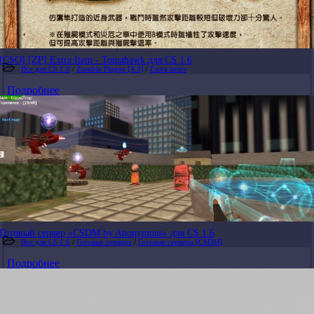
[CSO] [ZP] Extra Item - Tomahawk для CS 1.6
Все для CS 1.6
/
Zombie Plague [4.3]
/
Extra items
Подробнее
Готовый сервер «CSDM by Anonymous» для CS 1.6
Все для CS 1.6
/
Готовые сервера
/
Готовые сервера [CSDM]
Подробнее