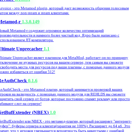
evoice - это Metamod plugin, который дает возможность общения голосовым
атом между non-steam и steam клиентами.
Metamod-r
1.3.0.149
овый Metamod-r содержит огромное количество оптимизаций
роизводительности и намного более чистый код. Ядро было написано с
спользованием JIT-компилятора.
Ultimate Unprecacher
1.1
ltimate Unprecacher являет плагином для MetaMod, работает он по принципу
тключение не нужных ресурсов на вашем сервере, тем самым вы сможете
свободить места для ресурсов под ваши плагины, с помощью данного модуля
ожно избавиться от ошибки 512!
ReAuthCheck
0.1.6
eAuthCheck - это Metamod плагин, который занимается проверкой ваших
гроков на валидность, с помощью данного модуля для REHLDS вы сможете
ащитить свой сервер от ботов, которые постоянно спамят рекламу или просто
абивают слот на сервере!
NetBufExtender (NBEX)
1.0
etBufExtender или NBEX - это метамод-плагин, который расширяет "интернет-
уфер": буферы сервера и клиента(гарантия не 100%). Расширяет до 64 кб. Это
начит, что у игроков уменьшается вероятность быть кикнутыми с ошибкой