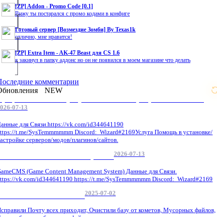
[ZP] Addon - Promo Code [0.1]
Вижу ты постарался с промо кодами в конфиге
Готовый сервер [Возмездие Зомби] By Texas1k
отлично, мне нравится!
[ZP] Extra Item - AK-47 Beast для CS 1.6
я закинул в папку аддонс но он не появился в моем магазине что делать
Последние комментарии
Обновления
NEW
Профессиональные услуги по CS 1.6 / серверным системам
026-07-13
анные для Связи.https://vk.com/id344641190
ttps://t.me/SysTemmmmmm Discord: Wizard#2169Услуга Помощь в установке/
астройке серверов/модов/плагинов/сайтов.
2026-07-13
GameCMS Установка Настройка
ameCMS (Game Content Management System) Данные для Связи.
ttps://vk.com/id344641190 https://t.me/SysTemmmmmm Discord: Wizard#2169
2025-07-02
Обнова Фиксы на сайте.
справили Почту всех приходит, Очистили базу от кометов, Мусорных файлов,