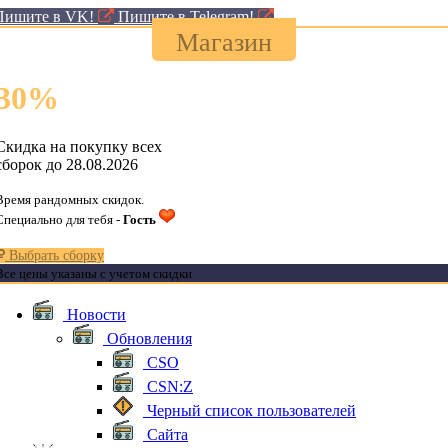
Пишите в VK!
Пишите в Telegram!
Магазин
30
%
Скидка на покупку всех
сборок до 28.08.2026
Время рандомных скидок.
Специально для тебя -
Гость
Выбрать сборку
Все цены указаны с учетом скидки
Новости
Обновления
CSO
CSN:Z
Черный список пользователей
Сайта