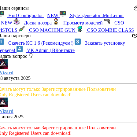
Наши сервисы
Hud Configurator
NEW
Style_generator .MurLemur
NEW
Доска позора
Просмотр моделей
CSO
PISTOLS
CSO MACHINE GUN
CSO ZOMBIE CLASS
Наши партнеры
Скачать КС 1.6 (Рекомендуем!)
Заказать установку
сервера!
VK Admin | ВКонтакте
Задать вопрос
Wizard
28 августа 2025
Качать могут только Зарегистрированные Пользователи
nly Registered Users can download!
Wizard
5 июля 2025
Качать могут только Зарегистрированные Пользователи
nly Registered Users can download!