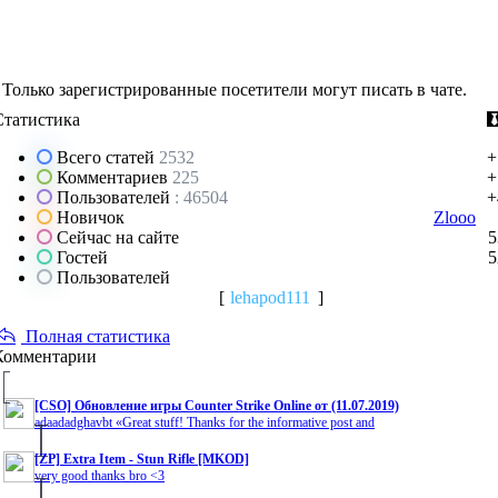
Только зарегистрированные посетители могут писать в чате.
Статистика
Всего статей
2532
+
Комментариев
225
+
Пользователей
: 46504
+
Новичок
Zlooo
Сейчас на сайте
5
Гостей
5
Пользователей
[
lehapod111
]
Полная статистика
Комментарии
[CSO] Обновление игры Counter Strike Online от (11.07.2019)
adaadadghavbt «Great stuff! Thanks for the informative post and
[ZP] Extra Item - Stun Rifle [MKOD]
very good thanks bro <3