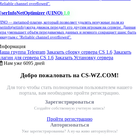
Reliable channel overflowed".
UserInfoNetOptimizer (UINO)
1.0
INO — metamod-плагин, который позволяет удалять ненужные поля из
serinfo(setinfo) когда движок передаёт его другим игрокам на сервере. Данная
ера уменьшает объём передаваемых данных и немного сокращает шанс быть
икнутым с "Reliable channel overflowed".
Информация
Наша группа Telegram
Заказать сборку сервера CS 1.6
Заказать
плагин для сервера CS 1.6
Заказать Установку сервера
Нам уже 6095 дней
Добро пожаловать на CS-WZ.COM!
Для того чтобы стать полноценным пользователем нашего
портала, вам необходимо пройти регистрацию.
Зарегистрироваться
Создайте собственную учетную запись!
Пройти регистрацию
Авторизоваться
Уже зарегистрированны? А ну-ка живо авторизуйтесь!