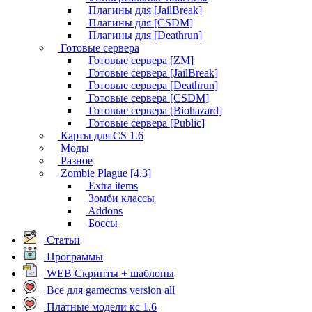
Плагины для [JailBreak]
Плагины для [CSDM]
Плагины для [Deathrun]
Готовые сервера
Готовые сервера [ZM]
Готовые сервера [JailBreak]
Готовые сервера [Deathrun]
Готовые сервера [CSDM]
Готовые сервера [Biohazard]
Готовые сервера [Public]
Карты для CS 1.6
Моды
Разное
Zombie Plague [4.3]
Extra items
Зомби классы
Addons
Боссы
Статьи
Программы
WEB Скрипты + шаблоны
Все для gamecms version all
Платные модели кс 1.6